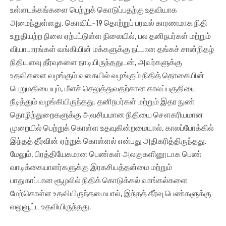
உள்ளடக்கங்களை பெற்றுக் கொடுப்பதற்கு உதவியாக
அமைந்துள்ளது. கொவிட்-19 தொற்றுப் பரவல் காரணமாக நிதி
உறுதியற்ற நிலை ஏற்பட்டுள்ள நிலையில், பல தனிநபர்கள் மற்றும்
வியாபாரங்கள் வங்கியின் மக்களுக்கு நட்பான தங்கச் சான்றிதழ்
நிதியளவு தீர்வுகளை நாடியிருந்ததுடன், அவர்களுக்கு
உதவிகளை வழங்கும் வகையில் வழங்கும் நிதித் தொகையின்
பெறுமதியையும், மீளச் செலுத்துவதற்கான காலப்பகுதியை
நீடித்தும் வழங்கியிருந்தது. தனிநபர்கள் மற்றும் இதர நுண்
தொழிற்துறைகளுக்கு அவசியமான நிதியை சௌகரியமான
முறையில் பெற்றுக் கொள்ள உதவுகின்றமையால், காலப்போக்கில்
இந்தத் தீர்வின் ஏற்றுக் கொள்ளல் என்பது அதிகரித்திருந்தது.
மேலும், பிரத்தியேகமான பெண்கள் அலகுகளினூடாக பெண்
வாடிக்கையாளர்களுக்கு இரகசியத்தன்மை மற்றும்
பாதுகாப்பான சூழலில் நிதிக் கொடுக்கல் வாங்கல்களை
மேற்கொள்ள உதவியிருந்தமையால், இந்தத் தீர்வு பெண்களுக்கு
வலுவூட்ட உதவியிருந்தது.