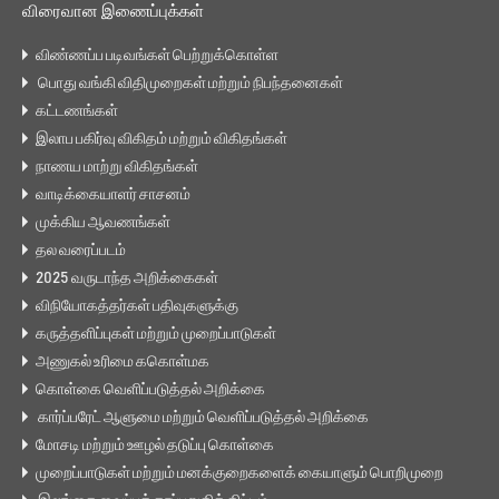
விரைவான இணைப்புக்கள்
விண்ணப்ப படிவங்கள் பெற்றுக்கொள்ள
பொது வங்கி விதிமுறைகள் மற்றும் நிபந்தனைகள்
கட்டணங்கள்
இலாப பகிர்வு விகிதம் மற்றும் விகிதங்கள்
நாணய மாற்று விகிதங்கள்
வாடிக்கையாளர் சாசனம்
முக்கிய ஆவணங்கள்
தல வரைப்படம்
2025 வருடாந்த அறிக்கைகள்
விநியோகத்தர்கள் பதிவுகளுக்கு
கருத்தளிப்புகள் மற்றும் முறைப்பாடுகள்
அணுகல் உரிமை ககொள்மக
கொள்கை வெளிப்படுத்தல் அறிக்கை
கார்ப்பரேட் ஆளுமை மற்றும் வெளிப்படுத்தல் அறிக்கை
மோசடி மற்றும் ஊழல் தடுப்பு கொள்கை
முறைப்பாடுகள் மற்றும் மனக்குறைகளைக் கையாளும் பொறிமுறை