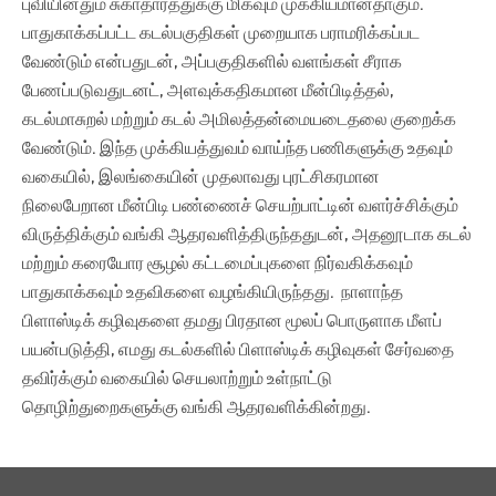
புவியினதும் சுகாதாரத்துக்கு மிகவும் முக்கியமானதாகும்.
பாதுகாக்கப்பட்ட கடல்பகுதிகள் முறையாக பராமரிக்கப்பட
வேண்டும் என்பதுடன், அப்பகுதிகளில் வளங்கள் சீராக
பேணப்படுவதுடனட், அளவுக்கதிகமான மீன்பிடித்தல்,
கடல்மாசுறல் மற்றும் கடல் அமிலத்தன்மையடைதலை குறைக்க
வேண்டும். இந்த முக்கியத்துவம் வாய்ந்த பணிகளுக்கு உதவும்
வகையில், இலங்கையின் முதலாவது புரட்சிகரமான
நிலைபேறான மீன்பிடி பண்ணைச் செயற்பாட்டின் வளர்ச்சிக்கும்
விருத்திக்கும் வங்கி ஆதரவளித்திருந்ததுடன், அதனூடாக கடல்
மற்றும் கரையோர சூழல் கட்டமைப்புகளை நிர்வகிக்கவும்
பாதுகாக்கவும் உதவிகளை வழங்கியிருந்தது. நாளாந்த
பிளாஸ்டிக் கழிவுகளை தமது பிரதான மூலப் பொருளாக மீளப்
பயன்படுத்தி, எமது கடல்களில் பிளாஸ்டிக் கழிவுகள் சேர்வதை
தவிர்க்கும் வகையில் செயலாற்றும் உள்நாட்டு
தொழிற்துறைகளுக்கு வங்கி ஆதரவளிக்கின்றது.