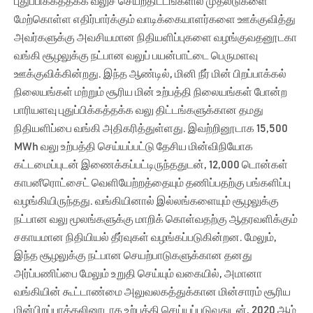
புதுப்பிக்கத்தக்க வலுச் செயற்திட்டங்களில் முதலீடுகளை
மேற்கொள்ள எதிர்பார்க்கும் வாடிக்கையாளர்களை ஊக்குவித்து
அவர்களுக்கு அவசியமான நிதியளிப்புகளை வழங்குவதனூடகா
வங்கி சூழலுக்கு நட்பான வலுப் பயன்பாட்டை பெருமளவு
ஊக்குவிக்கின்றது. இந்த ஆண்டில், மினி நீர் மின் பிறப்பாக்கல்
நிலையங்கள் மற்றும் சூரிய மின் உற்பத்தி நிலையங்கள் போன்ற
பாரியளவு புதுப்பிக்கத்தக்க வலு திட்டங்களுக்கான தமது
நிதியளிப்பை வங்கி அதிகரித்துள்ளது. இவற்றினூடாக 15,500
MWh வலு உற்பத்தி செய்யப்பட்டு தேசிய மின்விநியோக
கட்டமைப்புடன் இணைக்கப்பட்டிருந்ததுடன், 12,000 டொன்கள்
காபனீரொட்சைட் வெளியேற்றத்தையும் தணிப்பதற்கு பங்களிப்பு
வழங்கியிருந்தது. வங்கியினால் இல்லங்களையும் சூழலுக்கு
நட்பான வலு மூலங்களுக்கு மாறிக் கொள்வதற்கு ஆதரவளிக்கும்
சகாயமான நிதியியல் தீர்வுகள் வழங்கப்படுகின்றன. மேலும்,
இந்த சூழலுக்கு நட்பான செயற்பாடுகளுக்கான தனது
அர்ப்பணிப்பை மேலும் உறுதி செய்யும் வகையில், அமானா
வங்கியின் கூட்டாண்மை அலுவலகத்துக்கான மின்சாரம் சூரிய
மின்பிறப்பாக்கலினூடாக உற்பத்தி செய்யப்படுவதுடன், 2020 ஆம்