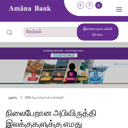
E
සි
த
இணையதள வங்கி
சேவை
முகப்பு
SDG க்கு எங்கள் ஸ்பான்சர்ஷிப்
நிலைபேறான அபிவிருத்தி
இலக்குகளுக்கு எமது