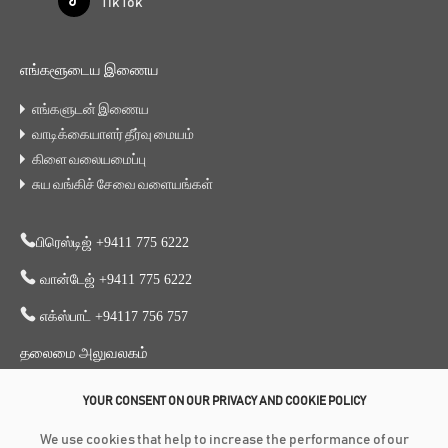
Tik Tok
எங்களூடைய இணைய
எங்களுடன் இணைய
வாடிக்கையாளர் தீர்வு மையம்
கிளை வலையமைப்பு
சுய வங்கிச் சேவை வளையங்கள்
பிரெஸ்டிஜ் +9411 775 6222
வான்டேஜ் +9411 775 6222
எக்ஸ்பாட் +94117 756 757
தலைமை அலுவலகம்
353, காலி வீதி, கொழும்பு 03
YOUR CONSENT ON OUR PRIVACY AND COOKIE POLICY
+94 117 756 756
We use cookies that help to increase the performance of our
+94 112 574 419