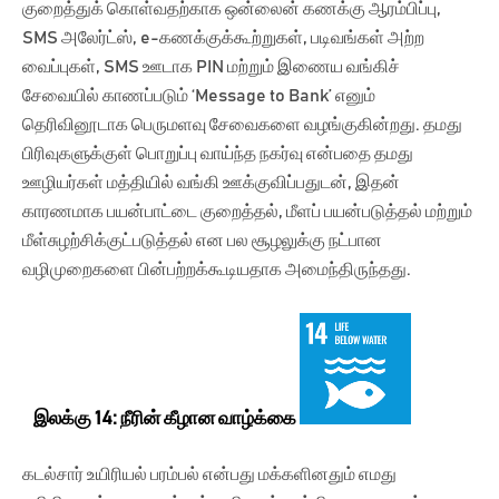
குறைத்துக் கொள்வதற்காக ஒன்லைன் கணக்கு ஆரம்பிப்பு,
SMS அலேர்ட்ஸ், e-கணக்குக்கூற்றுகள், படிவங்கள் அற்ற
வைப்புகள், SMS ஊடாக PIN மற்றும் இணைய வங்கிச்
சேவையில் காணப்படும் ‘Message to Bank’ எனும்
தெரிவினூடாக பெருமளவு சேவைகளை வழங்குகின்றது. தமது
பிரிவுகளுக்குள் பொறுப்பு வாய்ந்த நகர்வு என்பதை தமது
ஊழியர்கள் மத்தியில் வங்கி ஊக்குவிப்பதுடன், இதன்
காரணமாக பயன்பாட்டை குறைத்தல், மீளப் பயன்படுத்தல் மற்றும்
மீள்சுழற்சிக்குட்படுத்தல் என பல சூழலுக்கு நட்பான
வழிமுறைகளை பின்பற்றக்கூடியதாக அமைந்திருந்தது.
இலக்கு 14: நீரின் கீழான வாழ்க்கை
கடல்சார் உயிரியல் பரம்பல் என்பது மக்களினதும் எமது