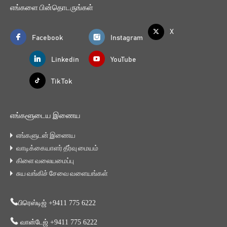
எங்களை பின்தொடருங்கள்
X
Facebook
Instagram
Linkedin
YouTube
Tik Tok
எங்களூடைய இணைய
எங்களுடன் இணைய
வாடிக்கையாளர் தீர்வு மையம்
கிளை வலையமைப்பு
சுய வங்கிச் சேவை வளையங்கள்
பிரெஸ்டிஜ் +9411 775 6222
வான்டேஜ் +9411 775 6222