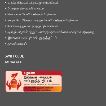
கருத்தளிப்புகள் மற்றும் முறைப்பாடுகள்
அணுகல் உரிமை ககொள்மக
கொள்கை வெளிப்படுத்தல் அறிக்கை
கார்ப்பரேட் ஆளுமை மற்றும் வெளிப்படுத்தல் அறிக்கை
மோசடி மற்றும் ஊழல் தடுப்பு கொள்கை
முறைப்பாடுகள் மற்றும் மனக்குறைகளைக் கையாளும் பொறிமுறை
இலங்கை வைப்புக் காப்புறுதித் திட்டம்
தகவல் மையம்
SWIFT CODE
AMNALKLX