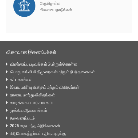
அருகிலுள்ள
கிளையை நாடுங்கள்
விரைவான இணைப்புக்கள்
விண்ணப்ப படிவங்கள் பெற்றுக்கொள்ள
பொது வங்கி விதிமுறைகள் மற்றும் நிபந்தனைகள்
கட்டணங்கள்
இலாப பகிர்வு விகிதம் மற்றும் விகிதங்கள்
நாணய மாற்று விகிதங்கள்
வாடிக்கையாளர் சாசனம்
முக்கிய ஆவணங்கள்
தல வரைப்படம்
2025 வருடாந்த அறிக்கைகள்
விநியோகத்தர்கள் பதிவுகளுக்கு