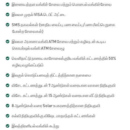
இணையத்தள வங்கிச் சேவை மற்றும் மொபைல் வங்கிச்சேவை
இலவச முதல் VISA டெபிட் அட்டை
SMS தகவல்கள் (ஊதிய வைப்பு, பண வைப்பு / பண மீளப்பெறுகை
போன்ற சேவைகள்)
இலவச அமானா வங்கி ATM சேவை மற்றும் கழிவுடன் கூடிய
கொமர்ஷல் வங்கி ATM சேவைழூ
வெளிநாட்டு நாணய காசோலைக்குரிய வங்கிக் கட்டணத்தில் 50%
கழிவு வழங்கப்படும்
இலகுக் கொடுப்பனவுத் திட்டத்திற்கான தகைமை
விசேட கட்டணத்துடன் 7 ஆண்டுகள் வரையான வாகன நிதியுதவி
விசேட கட்டணத்துடன் 15 ஆண்டுகள் வரையான வீட்டு நிதியுதவி
8 ஆண்டுகள் வரை Solar உபகரணத்திற்கான நிதியுதவி
கல்வி நிதியுதவிக்கு விஷேட மாதாந்தக் கட்டணங்கள்
இலத்திரனியல் வங்கிக் கூற்று