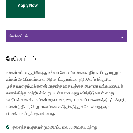
Apply Now
மேலோட்டம்
உங்கள் சம்பளத்திலிருந்து உங்கள் செலவினங்களை நிர்வகிப்பது மற்றும்
உங்கள் சேமிப்பகங்களை அதிகரிப்பது உங்கள் நிதி வெற்றிக்கு மிக
முக்கியமாகும். உங்களின் மாதாந்த ஊதியத்தை அமானா வங்கி ஊதியக்
கணக்கிற்கு மாற்றி பல்வேறு பயன்களை அனுபவித்திடுங்கள். எமது
ஊதியக் கணக்கு உங்கள் வருமானத்தை பாதுகாப்பாக வைத்திருப்பதோடு,
உங்கள் நிதிசார் பெறுமானங்களை அதிகரித்துக்கொள்வதற்கும்,
நிர்வகிப்பதற்கும் உதவுகின்றது.
குறைந்த மிகுதி மற்றும் ஆரம்ப வைப்பு அவசியமற்றது