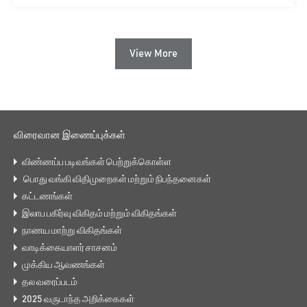
View More
விரைவான இணைப்புக்கள்
விண்ணப்ப படிவங்கள் பெற்றுக்கொள்ள
பொது வங்கி விதிமுறைகள் மற்றும் நிபந்தனைகள்
கட்டணங்கள்
இலாப பகிர்வு விகிதம் மற்றும் விகிதங்கள்
நாணய மாற்று விகிதங்கள்
வாடிக்கையாளர் சாசனம்
முக்கிய ஆவணங்கள்
தல வரைப்படம்
2025 வருடாந்த அறிக்கைகள்