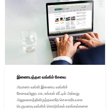
இணையத்தள வங்கிச் சேவை
அமானா வங்கி இணைய வங்கிச்
சேவையினூடாக, உங்கள் வீட்டில் அல்லது
அலுவலகத்திலிருந்தவாறே சௌகரியமாக
பெருமளவு வங்கிக் கொடுக்கல் வாங்கல்களை