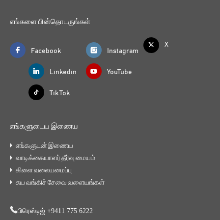
எங்களை பின்தொடருங்கள்
X
Facebook
Instagram
Linkedin
YouTube
Tik Tok
எங்களூடைய இணைய
எங்களுடன் இணைய
வாடிக்கையாளர் தீர்வு மையம்
கிளை வலையமைப்பு
சுய வங்கிச் சேவை வளையங்கள்
பிரெஸ்டிஜ் +9411 775 6222