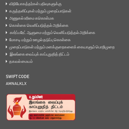
விநியோகத்தர்கள் பதிவுகளுக்கு
கருத்தளிப்புகள் மற்றும் முறைப்பாடுகள்
அணுகல் உரிமை ககொள்மக
கொள்கை வெளிப்படுத்தல் அறிக்கை
கார்ப்பரேட் ஆளுமை மற்றும் வெளிப்படுத்தல் அறிக்கை
மோசடி மற்றும் ஊழல் தடுப்பு கொள்கை
முறைப்பாடுகள் மற்றும் மனக்குறைகளைக் கையாளும் பொறிமுறை
இலங்கை வைப்புக் காப்புறுதித் திட்டம்
தகவல் மையம்
SWIFT CODE
AMNALKLX