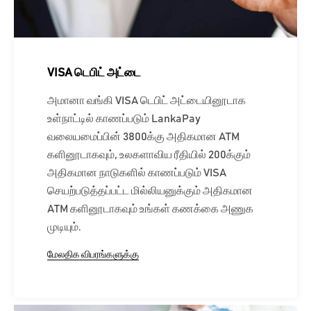
VISA டெபிட் அட்டை
அமானா வங்கி VISA டெபிட் அட்டையினூடாக
உள்நாட்டில் காணப்படும் LankaPay
வலையமைப்பின் 3800க்கு அதிகமான ATM
களினூடாகவும், உலகளாவிய ரீதியில் 200க்கும்
அதிகமான நாடுகளில் காணப்படும் VISA
செயற்படுத்தப்பட்ட மில்லியனுக்கும் அதிகமான
ATM களினூடாகவும் உங்கள் கணக்கை அணுக
முடியும்.
மேலதிக விபரங்களுக்கு