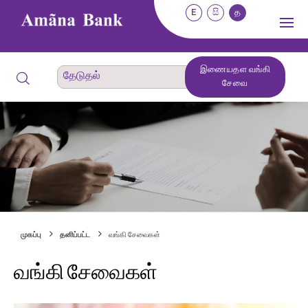
E
සි
த
இணையதள வங்கி
சேவை
முகப்பு
தனிப்பட்ட
வங்கி சேவைகள்
வங்கி சேவைகள்