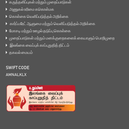
கருத்தளிப்புகள் மற்றும் முறைப்பாடுகள்
அணுகல் உரிமை ககொள்மக
கொள்கை வெளிப்படுத்தல் அறிக்கை
கார்ப்பரேட் ஆளுமை மற்றும் வெளிப்படுத்தல் அறிக்கை
மோசடி மற்றும் ஊழல் தடுப்பு கொள்கை
முறைப்பாடுகள் மற்றும் மனக்குறைகளைக் கையாளும் பொறிமுறை
இலங்கை வைப்புக் காப்புறுதித் திட்டம்
தகவல் மையம்
SWIFT CODE
AMNALKLX