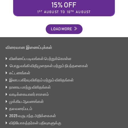
15% OFF
ST
TH
1
AUGUST TO 10
AUGUST
LOAD MORE
விரைவான இணைப்புக்கள்
விண்ணப்ப படிவங்கள் பெற்றுக்கொள்ள
பொது வங்கி விதிமுறைகள் மற்றும் நிபந்தனைகள்
கட்டணங்கள்
இலாப பகிர்வு விகிதம் மற்றும் விகிதங்கள்
நாணய மாற்று விகிதங்கள்
வாடிக்கையாளர் சாசனம்
முக்கிய ஆவணங்கள்
தல வரைப்படம்
2025 வருடாந்த அறிக்கைகள்
விநியோகத்தர்கள் பதிவுகளுக்கு