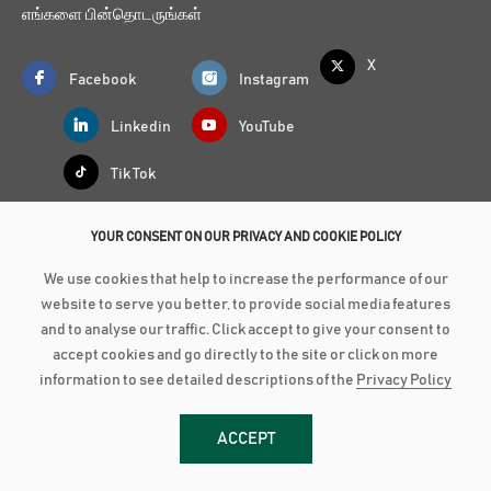
எங்களை பின்தொடருங்கள்
X
Facebook
Instagram
Linkedin
YouTube
Tik Tok
YOUR CONSENT ON OUR PRIVACY AND COOKIE POLICY
எங்களூடைய இணைய
We use cookies that help to increase the performance of our
எங்களுடன் இணைய
website to serve you better, to provide social media features
வாடிக்கையாளர் தீர்வு மையம்
and to analyse our traffic. Click accept to give your consent to
கிளை வலையமைப்பு
accept cookies and go directly to the site or click on more
சுய வங்கிச் சேவை வளையங்கள்
information to see detailed descriptions of the
Privacy Policy
பிரெஸ்டிஜ் +9411 775 6222
ACCEPT
வான்டேஜ் +9411 775 6222