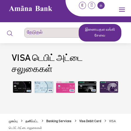
E
සි
த
இணையதள வங்கி
சேவை
VISA டெபிட் அட்டை
சலுகைகள்
முகப்பு
தனிப்பட்ட
Banking Services
Visa Debit Card
VISA
டெபிட் அட்டை சலுகைகள்