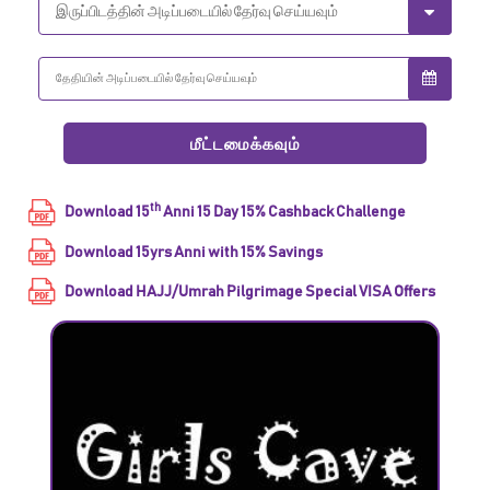
th
Download 15
Anni 15 Day 15% Cashback Challenge
Download 15yrs Anni with 15% Savings
Download HAJJ/Umrah Pilgrimage Special VISA Offers