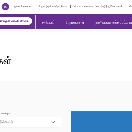
த
தகவல் மையம்
தொடர்பு கொள்ளுங்கள்
கிளை வலையமைப்பை அறிந்துகொள்ளல்
வ
யதள வங்கி சேவை
தனியார்
நிறுவனசார்
தனிப்பயனாக்கப்பட்ட 
கள்
்கவும்