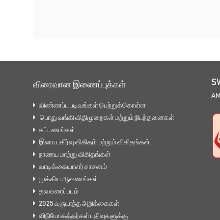
S
விரைவான இணைப்புக்கள்
A
விண்ணப்ப படிவங்கள் பெற்றுக்கொள்ள
பொது வங்கி விதிமுறைகள் மற்றும் நிபந்தனைகள்
கட்டணங்கள்
இலாப பகிர்வு விகிதம் மற்றும் விகிதங்கள்
நாணய மாற்று விகிதங்கள்
வாடிக்கையாளர் சாசனம்
முக்கிய ஆவணங்கள்
தல வரைப்படம்
2025 வருடாந்த அறிக்கைகள்
விநியோகத்தர்கள் பதிவுகளுக்கு