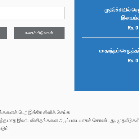
முதிர்ச்சியில் செ
இலாபங்
Rs.
0
மாதாந்தம் செலுத்தப
Rs.
0
தங்களைக் பெற
இங்கே கிளிக் செய்க
ந்த மாத இலாப விகிதங்களை அடிப்படையாகக் கொண்டது. முதலீடுகள் 
டும்.