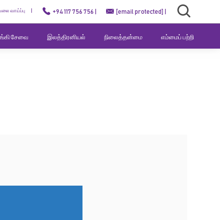
ேலை வாய்ப்பு
+94 117 756 756 |
[email protected]
|
வங்கி சேவை
இலத்திரனியல்
நிலைத்தன்மை
எம்மைப் பற்றி