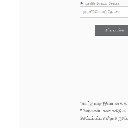
முதலீடு செய்யும் தொகை
*கடந்த மாத இலாப விகி
* மேற்கண்ட கணக்கீடு கட
செய்யப்பட்ட என்று கருதப்ப