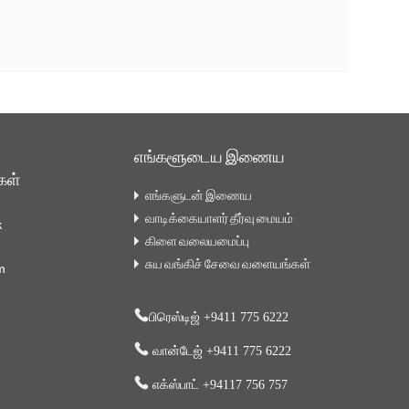
எங்களூடைய இணைய
கள்
எங்களுடன் இணைய
வாடிக்கையாளர் தீர்வு மையம்
k
கிளை வலையமைப்பு
சுய வங்கிச் சேவை வளையங்கள்
m
பிரெஸ்டிஜ் +9411 775 6222
வான்டேஜ் +9411 775 6222
எக்ஸ்பாட் +94117 756 757