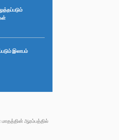
லுத்தப்படும்
கள்
்படும் இலாபம்
மாதத்தின் ஆரம்பத்தில்