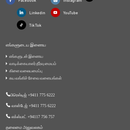
Facebook
Instagram
Linkedin
YouTube
Tik Tok
எங்களூடைய இணைய
எங்களுடன் இணைய
வாடிக்கையாளர் தீர்வு மையம்
கிளை வலையமைப்பு
சுய வங்கிச் சேவை வளையங்கள்
பிரெஸ்டிஜ் +9411 775 6222
வான்டேஜ் +9411 775 6222
எக்ஸ்பாட் +94117 756 757
தலைமை அலுவலகம்