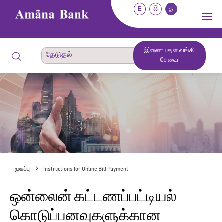
E
සි
த
இணையதள வங்கி
சேவை
முகப்பு
Instructions for Online Bill Payment
ஒன்லைன் கட்டணப்பட்டியல்
கொடுப்பனவுகளுக்கான