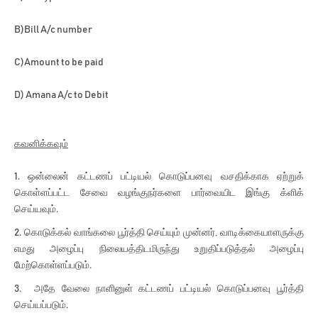
B)Bill A/c number
C)Amount to be paid
D) Amana A/c to Debit
கவனிக்கவும்
ஒன்லைன் கட்டணப் பட்டியல் கொடுப்பனவு வசதிக்காக ஏற்றுக்
கொள்ளப்பட்ட சேவை வழங்குநர்களை பார்வையிட இங்கு க்ளிக்
செய்யவும்.
கொடுக்கல் வாங்கலை பூர்த்தி செய்யும் முன்னர், வாடிக்கையாளருக்கு
எமது அழைப்பு நிலையத்திடமிருந்து உறுதிப்படுத்தல் அழைப்பு
மேற்கொள்ளப்படும்.
அதே வேலை நாளினுள் கட்டணப் பட்டியல் கொடுப்பனவு பூர்த்தி
செய்யப்படும்.