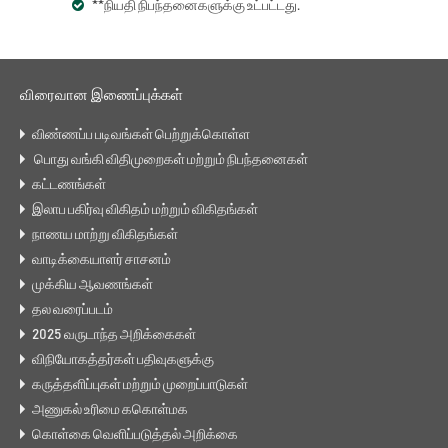
**நியதி நிபந்தனைகளுக்கு உட்பட்டது.
விரைவான இணைப்புக்கள்
விண்ணப்ப படிவங்கள் பெற்றுக்கொள்ள
பொது வங்கி விதிமுறைகள் மற்றும் நிபந்தனைகள்
கட்டணங்கள்
இலாப பகிர்வு விகிதம் மற்றும் விகிதங்கள்
நாணய மாற்று விகிதங்கள்
வாடிக்கையாளர் சாசனம்
முக்கிய ஆவணங்கள்
தல வரைப்படம்
2025 வருடாந்த அறிக்கைகள்
விநியோகத்தர்கள் பதிவுகளுக்கு
கருத்தளிப்புகள் மற்றும் முறைப்பாடுகள்
அணுகல் உரிமை ககொள்மக
கொள்கை வெளிப்படுத்தல் அறிக்கை