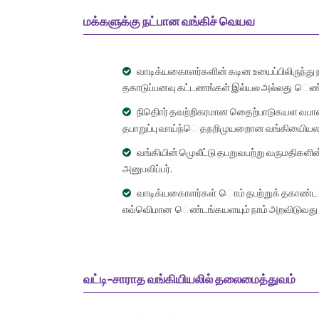
மக்களுக்கு நட்பான வங்கிச் வெயவ
வாடிக்யகைாளர்களின் கடின உயைப்பிலிருந்து 
தகாடுப்பனவு கட்டணங்கள் இல்யல அல்லது ெண்
நிதிொர் தவற்றிகரமான தெைற்பாடுகயள வபான
தபாறுப்பு வாய்ந்ெ தநறிமுயறைான வங்கியிையல ந
வங்கியின் முெலீட்டு தபறுவபற்று வருமதிகள
அனுபவிப்பர்.
வாடிக்யகைாளர்கள் ொம் தபற்றுக் தகாண்ட 
எவ்விெமான ெண்டங்கயளயும் நாம் அறவிடுவது
வட்டி-சாராத வங்கியியலில் தலைமைத்துவம்