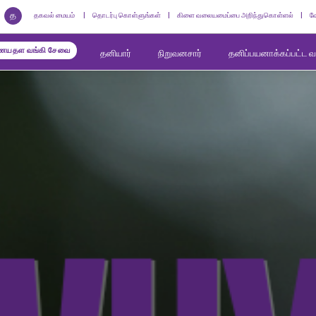
த
தகவல் மையம்
தொடர்பு கொள்ளுங்கள்
கிளை வலையமைப்பை அறிந்துகொள்ளல்
வ
யதள வங்கி சேவை
தனியார்
நிறுவனசார்
தனிப்பயனாக்கப்பட்ட 