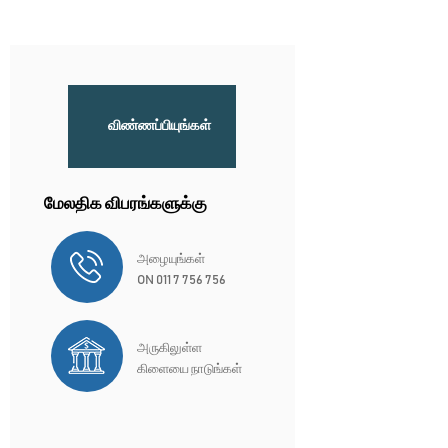
விண்ணப்பியுங்கள்
மேலதிக விபரங்களுக்கு
அழையுங்கள்
ON 011 7 756 756
அருகிலுள்ள
கிளையை நாடுங்கள்