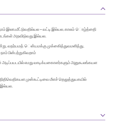
நாம் இலாபமீட்டுவதில்யல – வட்டி இல்யல, காலம் ொழ்த்திை
டங்கள் அறவிடுவது இல்யல.
்று, வநர்யமத் ென்யமக்கு முக்கிைத்துவமளித்து,
ாம் பின்பற்றுகிவறாம்
ின் அடிப்பயடயில் எமது வாடிக்யகைாளர்களும் அனுகூலங்கயள
நிதிவெதிகயள முன்கூட்டிவை மீளச் தெலுத்துயகயில்
 இல்யல.