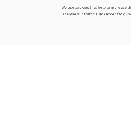
We use cookies that help to increase t
analyse our traffic. Click accept to gi
I consent to my personal data being
stored and processed for the purposes
of processing my inquiry. For more
information view our
Privacy Policy
.
S
விரைவான இணைப்புக்கள்