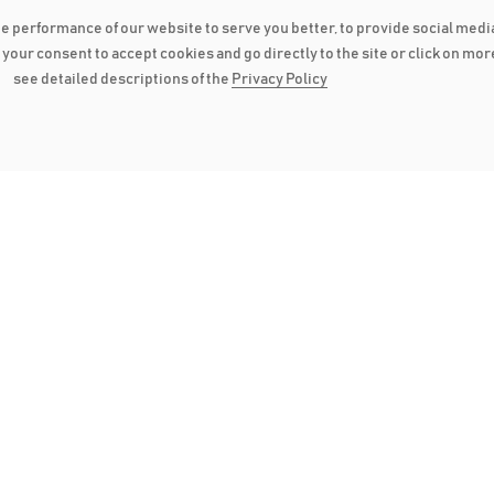
he performance of our website to serve you better, to provide social medi
ve your consent to accept cookies and go directly to the site or click on mo
see detailed descriptions of the
Privacy Policy
Submit
WIFT CODE
எங்களை