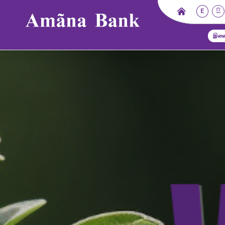
E
සි
இணை