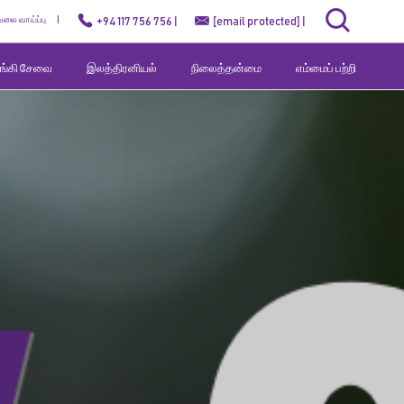
ேலை வாய்ப்பு
+94 117 756 756 |
[email protected]
|
வங்கி சேவை
இலத்திரனியல்
நிலைத்தன்மை
எம்மைப் பற்றி