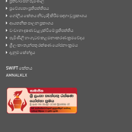
ප්‍රතිචාර සහ පැමිණිලි
ප්‍රවේශ්‍යතා ප්‍රතිපත්තිපය
ගෝලීය කේතය නිවැරදි කිරීම සඳහා වූ ප්‍රකාශය
ආයතනික පාලන ප්‍රකාශය
වංචා හා දූෂණ වැළැක්වීමේ ප්‍රතිපත්තිය
පැමිණිලි හා ගැටළු කළමනාකරණ ක්‍රමවේදය
ශ්‍රී ලංකා තැන්පතු රක්ෂණ යෝජනා ක්‍රමය
දැනුම් කේන්ද්‍රය
SWIFT කේතය
AMNALKLX