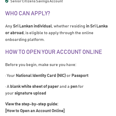
Senior Citizens Savings Account
WHO CAN APPLY?
Any
Sri Lankan individual
, whether residing
in Sri Lanka
or abroad
, is eligible to apply through the online
onboarding platform.
HOW TO OPEN YOUR ACCOUNT ONLINE
Before you begin, make sure you have:
· Your
National Identity Card (NIC)
or
Passport
· A
blank white sheet of paper
and a
pen
for
your
signature upload
View the step-by-step guide:
[How to Open an Account Online]