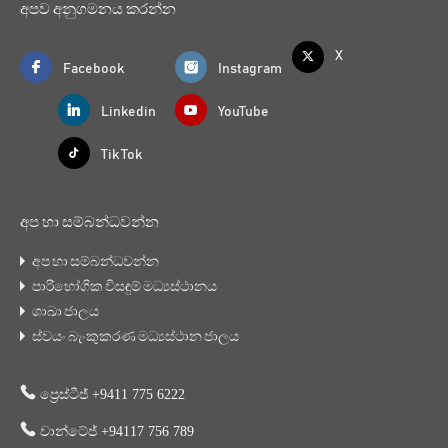
අපව අනුගමනය කරන්න
X
Facebook
Instagram
Linkedin
YouTube
Tik Tok
අප හා සම්බන්ධවන්න
අප හා සම්බන්ධවන්න
පාරිභෝගික විසඳුම් මධ්‍යස්ථානය
ශාඛා ජාලය
ස්වයං බැංකුකරණ මධ්‍යස්ථාන ජාලය
ප්‍රෙස්ටීජ් +9411 775 6222
වාන්ටේජ් +94117 756 789