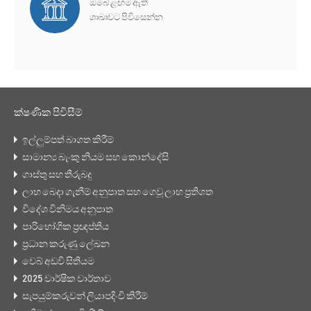
ඔබේ ළඟම ඇති
ශාඛාවට පිවිසෙන්න
ක්ෂණික පිවිසීම්
ඉල්ලුම්පත් බාගත කිරීම්
සාමාන්‍ය බැංකු නියම සහ කොන්දේසි
ගාස්තු සහ තීරුබදු
ලාභ බෙදා ගැනීම් අනුපාත සහ ගෙවූ ලාභ ප්‍රතිශත
විදේශ විනිමය අනුපාත
පාරිභෝගික ප්‍රඥප්තිය
ප්‍රධාන කරුණු ලේඛන
වෙබ් අඩවි සිතියම
2025 වාර්ෂික වාර්තාව
සැපයුම්කරුවන් ලියාපදිංචි කිරීම්