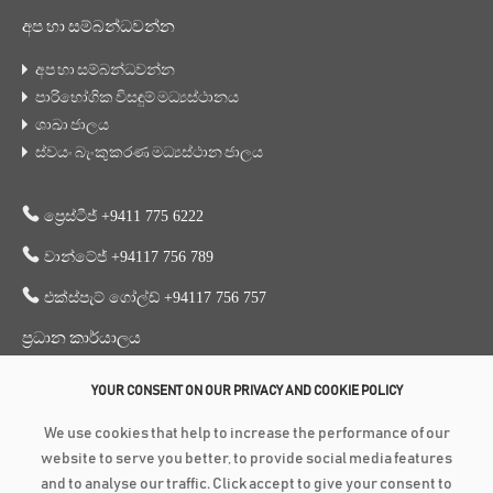
අප හා සම්බන්ධවන්න
අප හා සම්බන්ධවන්න
පාරිභෝගික විසඳුම් මධ්‍යස්ථානය
ශාඛා ජාලය
ස්වයං බැංකුකරණ මධ්‍යස්ථාන ජාලය
ප්‍රෙස්ටීජ් +9411 775 6222
වාන්ටේජ් +94117 756 789
එක්ස්පැට් ගෝල්ඩ් +94117 756 757
ප්‍රධාන කාර්යාලය
353, ගාලු පාර, කොළඹ 3
YOUR CONSENT ON OUR PRIVACY AND COOKIE POLICY
+94 117 756 756
We use cookies that help to increase the performance of our
+94 112 574 419
website to serve you better, to provide social media features
and to analyse our traffic. Click accept to give your consent to