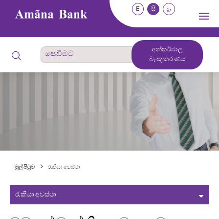
E
සි
த
අන්තර්ජාල
බැංකුකරණය
මුල් පිටුව
රැකියා අවස්ථා