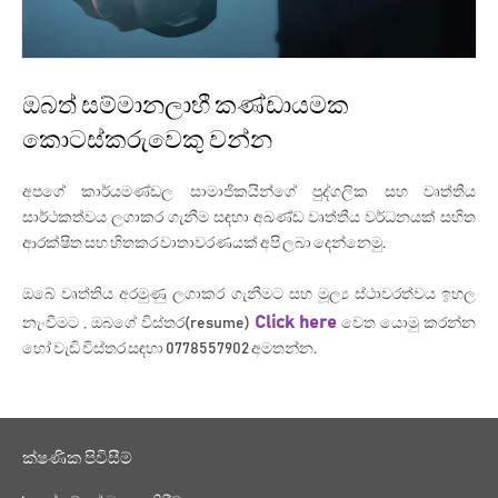
ඔබත් සම්මානලාභී කණ්ඩායමක
කොටස්කරුවෙකු වන්න
අපගේ කාර්යමණ්ඩල සාමාජිකයින්ගේ පුද්ගලික සහ වෘත්තීය
සාර්ථකත්වය ලගාකර ගැනීම සඳහා අඛණ්ඩ වෘත්තීය වර්ධනයක් සහිත
ආරක්ෂිත සහ හිතකර වාතාවරණයක් අපි ලබා දෙන්නෙමු.
ඔබේ වෘත්තිය අරමුණු ලගාකර ගැනීමට සහ මූල්‍ය ස්ථාවරත්වය ඉහල
Click here
නැංවීමට , ඔබගේ විස්තර(resume)
වෙත යොමු කරන්න
හෝ වැඩි විස්තර සඳහා
0778557902
අමතන්න.
ක්ෂණික පිවිසීම්