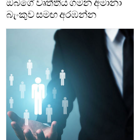
ඔබගේ වෘත්තිය ගමන අමානා
බැංකුව සමඟ අරඹන්න