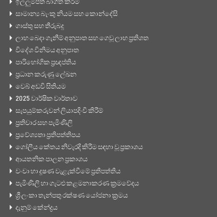
ඉල්ලුම්පත් බාගත කිරීම්
සාමාන්‍ය බැංකු නියම සහ කොන්දේසි
ගාස්තු සහ තීරුබදු
ලාභ බෙදා ගැනීම් අනුපාත සහ ගෙවූ ලාභ ප්‍රතිශත
විදේශ විනිමය අනුපාත
පාරිභෝගික ප්‍රඥප්තිය
ප්‍රධාන කරුණු ලේඛන
වෙබ් අඩවි සිතියම
2025 වාර්ෂික වාර්තාව
සැපයුම්කරුවන් ලියාපදිංචි කිරීම්
ප්‍රතිචාර සහ පැමිණිලි
ප්‍රවේශ්‍යතා ප්‍රතිපත්තිපය
ගෝලීය කේතය නිවැරදි කිරීම සඳහා වූ ප්‍රකාශය
ආයතනික පාලන ප්‍රකාශය
වංචා හා දූෂණ වැළැක්වීමේ ප්‍රතිපත්තිය
පැමිණිලි හා ගැටළු කළමනාකරණ ක්‍රමවේදය
ශ්‍රී ලංකා තැන්පතු රක්ෂණ යෝජනා ක්‍රමය
දැනුම් කේන්ද්‍රය