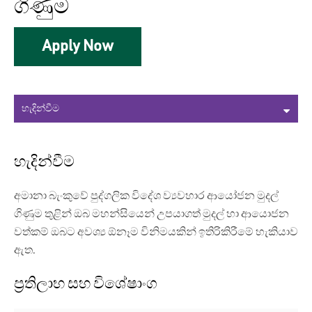
ගිණුම
Apply Now
හැදින්වීම
අමානා බැංකුවේ පුද්ගලික විදේශ ව්‍යවහාර ආයෝජන මුදල්
ගිණුම තුළින් ඔබ මහන්සියෙන් උපයාගත් මුදල් හා ආයොජන
වත්කම් ඔබට අවශ්‍ය ඕනෑම විනිමයකින් ඉතිරිකිරීමේ හැකියාව
ඇත.
ප්‍රතිලාභ සහ විශේෂාංග