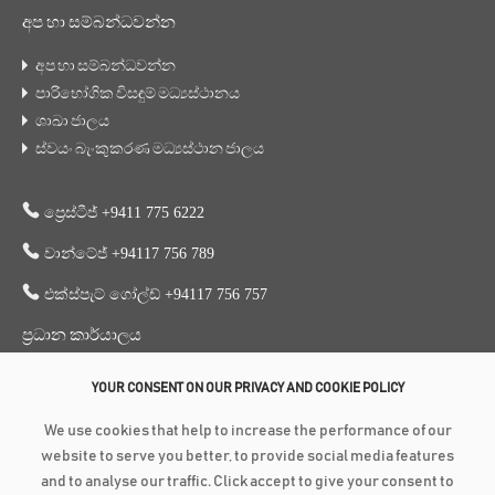
අප හා සම්බන්ධවන්න
අප හා සම්බන්ධවන්න
පාරිභෝගික විසඳුම් මධ්‍යස්ථානය
ශාඛා ජාලය
ස්වයං බැංකුකරණ මධ්‍යස්ථාන ජාලය
ප්‍රෙස්ටීජ් +9411 775 6222
වාන්ටේජ් +94117 756 789
එක්ස්පැට් ගෝල්ඩ් +94117 756 757
ප්‍රධාන කාර්යාලය
353, ගාලු පාර, කොළඹ 3
YOUR CONSENT ON OUR PRIVACY AND COOKIE POLICY
+94 117 756 756
We use cookies that help to increase the performance of our
+94 112 574 419
website to serve you better, to provide social media features
and to analyse our traffic. Click accept to give your consent to