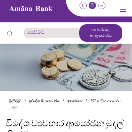
E
සි
த
අන්තර්ජාල
බැංකුකරණය
මුල් පිටුව
පුද්ගලික බැංකුකරණය
අයෝජනය
FCY කාලීන ආයෝජන
ගිණුම්
විදේශ ව්‍යවහාර ආයෝජන මුදල්