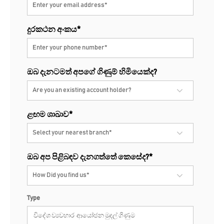
දුරකථන අංකය*
ඔබ දැනට
ම
ත්
අපගේ
ගිණුම්
හිමියෙක්ද
?
ළඟම
ශාඛාව*
ඔබ අප
පිළිබඳව
දැනගත්තේ
කෙසේද
?
*
Type