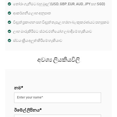
තෝරා ගැනීමට බහු මුදල් (USD, GBP, EUR, AUD, JPY සහ SGD)
ආකර්ශනීය ලාභ අනුපාත
විද්‍යුත් ප්‍රකාශන සහ විද්‍යුත් තැපැල හරහා බැංකුකරණයට පහසුකම
ලාභ මාරුකිරීමට ස්ථාවර නියෝග ලබාදීමේ හැකියාව
ස්වයංක්‍රීය අලුත් කිරීමේ හැකියාව
අවශ්‍ය ලියකියවිලි
නම*
ඊමේල් ලිපිනය*