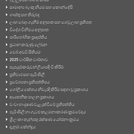
ඉල්ලුම්පත් බාගත කිරීම්
සාමාන්‍ය බැංකු නියම සහ කොන්දේසි
ගාස්තු සහ තීරුබදු
ලාභ බෙදා ගැනීම් අනුපාත සහ ගෙවූ ලාභ ප්‍රතිශත
විදේශ විනිමය අනුපාත
පාරිභෝගික ප්‍රඥප්තිය
ප්‍රධාන කරුණු ලේඛන
වෙබ් අඩවි සිතියම
2025 වාර්ෂික වාර්තාව
සැපයුම්කරුවන් ලියාපදිංචි කිරීම්
ප්‍රතිචාර සහ පැමිණිලි
ප්‍රවේශ්‍යතා ප්‍රතිපත්තිපය
ගෝලීය කේතය නිවැරදි කිරීම සඳහා වූ ප්‍රකාශය
ආයතනික පාලන ප්‍රකාශය
වංචා හා දූෂණ වැළැක්වීමේ ප්‍රතිපත්තිය
පැමිණිලි හා ගැටළු කළමනාකරණ ක්‍රමවේදය
ශ්‍රී ලංකා තැන්පතු රක්ෂණ යෝජනා ක්‍රමය
දැනුම් කේන්ද්‍රය