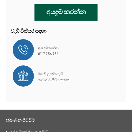
අයදුම් කරන්න
වැඩි විස්තර සඳහා
අප අමතන්න
011 7 756 756
ඔබේ ළඟම ඇති
ශාඛාවට පිවිසෙන්න
ක්ෂණික පිවිසීම්