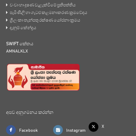
වංචා හා දූෂණ වැළැක්වීමේ ප්‍රතිපත්තිය
පැමිණිලි හා ගැටළු කළමනාකරණ ක්‍රමවේදය
ශ්‍රී ලංකා තැන්පතු රක්ෂණ යෝජනා ක්‍රමය
දැනුම් කේන්ද්‍රය
SWIFT කේතය
AMNALKLX
අපව අනුගමනය කරන්න
X
Facebook
Instagram