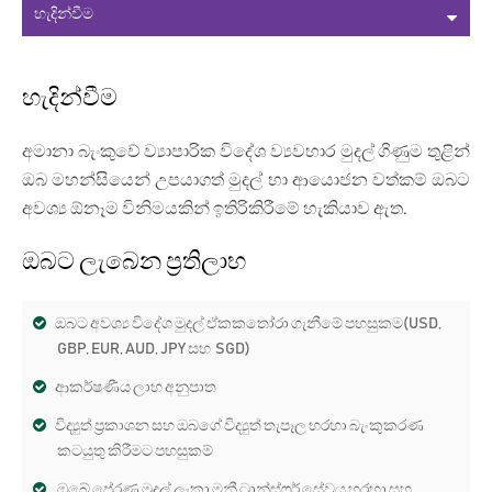
හැදින්වීම
අමානා බැංකුවේ ව්‍යාපාරික විදේශ ව්‍යවහාර මුදල් ගිණුම තුළින්
ඔබ මහන්සියෙන් උපයාගත් මුදල් හා ආයොජන වත්කම් ඔබට
අවශ්‍ය ඕනෑම විනිමයකින් ඉතිරිකිරීමේ හැකියාව ඇත.
ඔබට ලැබෙන ප්‍රතිලාභ
ඔබට අවශ්‍ය විදේශ මුදල් ඒකකතෝරා ගැනීමේ පහසුකම(USD,
GBP, EUR, AUD, JPY සහ SGD)
ආකර්ෂණීය ලාභ අනුපාත
විද්‍යුත් ප්‍රකාශන සහ ඔබගේ විද්‍යුත් තැපෑල හරහා බැංකුකරණ
කටයුතු කිරීමට පහසුකම්
ඔබේ ප්‍රේරණ මුදල් ලංකා මනී ට්‍රාන්ස්ෆර් සේවය හරහා සහ