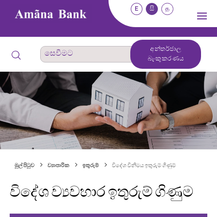
E
සි
த
අන්තර්ජාල
බැංකුකරණය
මුල් පිටුව
ව්‍යාපාරික
ඉතුරුම්
විදේශ විනිමය ඉතුරුම් ගිණුම්
විදේශ ව්‍යවහාර ඉතුරුම් ගිණුම