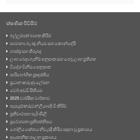
ක්ෂණික පිවිසීම්
ඉල්ලුම්පත් බාගත කිරීම්
සාමාන්‍ය බැංකු නියම සහ කොන්දේසි
ගාස්තු සහ තීරුබදු
ලාභ බෙදා ගැනීම් අනුපාත සහ ගෙවූ ලාභ ප්‍රතිශත
විදේශ විනිමය අනුපාත
පාරිභෝගික ප්‍රඥප්තිය
ප්‍රධාන කරුණු ලේඛන
වෙබ් අඩවි සිතියම
2025 වාර්ෂික වාර්තාව
සැපයුම්කරුවන් ලියාපදිංචි කිරීම්
ප්‍රතිචාර සහ පැමිණිලි
ප්‍රවේශ්‍යතා ප්‍රතිපත්තිපය
ගෝලීය කේතය නිවැරදි කිරීම සඳහා වූ ප්‍රකාශය
ආයතනික පාලන ප්‍රකාශය