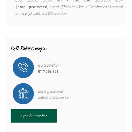
වැඩි විස්තර සදහා 011 7 756 756 අමතන්න හෝ
[email protected]
විද්‍යුත් ලිපිනය හරහා විමසන්න හෝ අපගේ
ළගම ඇති ශාඛාවට පිවිසෙන්න
වැඩි විස්තර සඳහා
අප අමතන්න
011 7 756 756
ඔබේ ළඟම ඇති
ශාඛාවට පිවිසෙන්න
දැන් විමසන්න