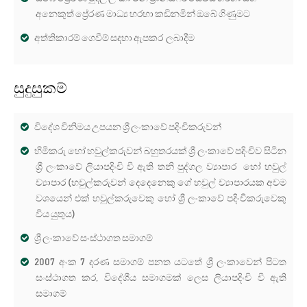
අනෙකුත් ප්‍රේරණ මාධ්‍ය හරහා කඩිනමින් ඔබේ ගිණුමට
අත්තිකාරම් ගෙවීම් සදහා ඇපකර ලබාදීම
සුදුසුකම්
විදේශ විනිමය උපයන ශ්‍රී ලංකාවේ පදිංචිකරුවන්
හිමිකරු හෝ හවුල්කරුවන් බහුතරයක් ශ්‍රී ලංකාවේ පදිංචිව සිටින
ශ්‍රී ලංකාවේ ලියාපදිංචි වී ඇති තනි පුද්ගල ව්‍යාපාර හෝ හවුල්
ව්‍යාපාර (හවුල්කරුවන් දෙදෙනෙකු ගේ හවුල් ව්‍යාපාරයක අවම
වශයෙන් එක් හවුල්කරුවෙකු හෝ ශ්‍රී ලංකාවේ පදිංචිකරුවෙකු
විය යුතුය)
ශ්‍රී ලංකාවේ සංස්ථාගත සමාගම්
2007 අංක 7 දරණ සමාගම් පනත යටතේ ශ්‍රී ලංකාවෙන් පිටත
සංස්ථාගත කර, විදේශීය සමාගමක් ලෙස ලියාපදිංචි වී ඇති
සමාගම්