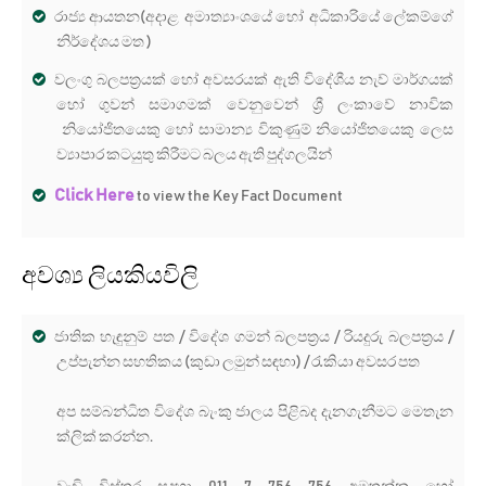
රාජ්‍ය ආයතන(අදාළ අමාත්‍යාංශයේ හෝ අධිකාරියේ ලේකම්ගේ
නිර්දේශය මත )
වලංගු බලපත්‍රයක් හෝ අවසරයක් ඇති විදේශීය නැව් මාර්ගයක්
හෝ ගුවන් සමාගමක් වෙනුවෙන් ශ්‍රී ලංකාවේ නාවික
නියෝජිතයෙකු හෝ සාමාන්‍ය විකුණුම් නියෝජිතයෙකු ලෙස
ව්‍යාපාර කටයුතු කිරීමට බලය ඇති පුද්ගලයින්
Click Here
to view the Key Fact Document
අවශ්‍ය ලියකියවිලි
ජාතික හැඳුනුම් පත / විදේශ ගමන් බලපත්‍රය / රියදුරු බලපත්‍රය /
උප්පැන්න සහතිකය (කුඩා ලමුන් සඳහා) / රැකියා අවසර පත
අප සම්බන්ධිත විදේශ බැංකු ජාලය පිළිබද දැනගැනීමට මෙතැන
ක්ලික් කරන්න.