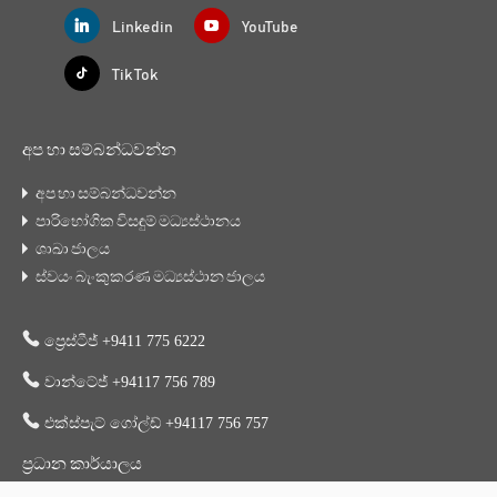
Linkedin
YouTube
Tik Tok
අප හා සම්බන්ධවන්න
අප හා සම්බන්ධවන්න
පාරිභෝගික විසඳුම් මධ්‍යස්ථානය
ශාඛා ජාලය
ස්වයං බැංකුකරණ මධ්‍යස්ථාන ජාලය
ප්‍රෙස්ටීජ් +9411 775 6222
වාන්ටේජ් +94117 756 789
එක්ස්පැට් ගෝල්ඩ් +94117 756 757
ප්‍රධාන කාර්යාලය