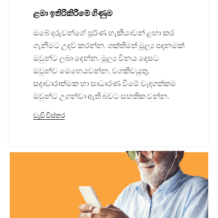
ළමා ඉතිරිකිරීමේ ගිණුම
ඔබේ දරුවන්ගේ පූර්ණ හැකියාවන් ළඟා කර
ගැනීමට උදව් කරන්න. ශක්තිමත් මූල්‍ය පදනමක්
ඔවුන්ට ලබා දෙන්න. මූල්‍ය විනය දෙසට
ඔවුන්ව මෙහෙයවන්න. වගකිවයුතු,
සදාචාරාත්මක හා සාධාරණ වීමේ වැදගත්කම
ඔවුන්ට උගන්වා ඇති බවට සහතික වන්න.
වැඩි විස්තර