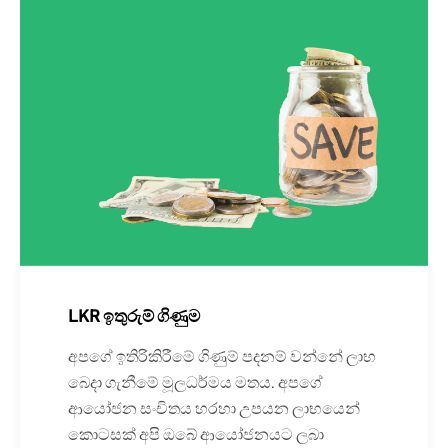
LKR ඉතුරුම් ගිණුම
අපගේ ඉතිරිකිරීමේ ගිණුම් පදනම් වන්නේ ලාභ
බෙදා ගැනීමේ මූලධර්මය මතය. අපගේ
ආයෝජන සංචිතය හරහා උපයන ලාභයෙන්
කොටසක් අපි ඔබේ ආයෝජනයට ලබා