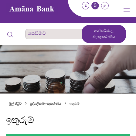
E
සි
த
අන්තර්ජාල
බැංකුකරණය
මුල් පිටුව
පුද්ගලික බැංකුකරණය
ඉතුරුම්
ඉතුරුම්