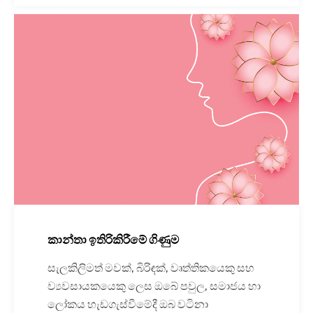
කාන්තා ඉතිරිකිරීමේ ගිණුම
සැලකිලිමත් මවක්, බිරිඳක්, වෘත්තිකයෙකු සහ
ව්‍යවසායකයෙකු ලෙස ඔබේ පවුල, සමාජය හා
ලෝකය හැඩගැස්වීමේදී ඔබ වටිනා