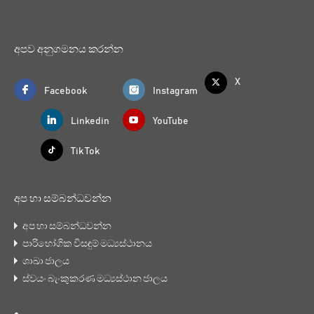
අපව අනුගමනය කරන්න
X
Facebook
Instagram
Linkedin
YouTube
Tik Tok
අප හා සම්බන්ධවන්න
අප හා සම්බන්ධවන්න
පාරිභෝගික විසඳුම් මධ්‍යස්ථානය
ශාඛා ජාලය
ස්වයං බැංකුකරණ මධ්‍යස්ථාන ජාලය