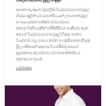
විදේශ ව්‍යවහාර මුදල් ගිණුම
අමානා බැංකුවේ පුද්ගලික විදේශ ව්‍යවහාර මුදල්
ගිණුම තුළින් ඔබ මහන්සියෙන් උපයාගත් මුදල්
හා ආයොජන වත්කම් ඔබට අවශ්‍ය
ඕනෑම විනිමයකින් ඉතිරිකිරීමේ හැකියාව ඇත.
අපගේ විදේශ ව්‍යවහාර මුදල් ගිණුම හරහා
විදේශ රටවල වාසය කරන හා රැුකියාවක නියුතු
ශ‍්‍රී ලාංකිකයන් සඳහාම විශේෂිතවු අපගේ
ප‍්‍රමුඛතා බැංකු සේවාව වන සාමාජිකත්වය
සදහාද මග සෑදේ.
වැඩි විස්තර