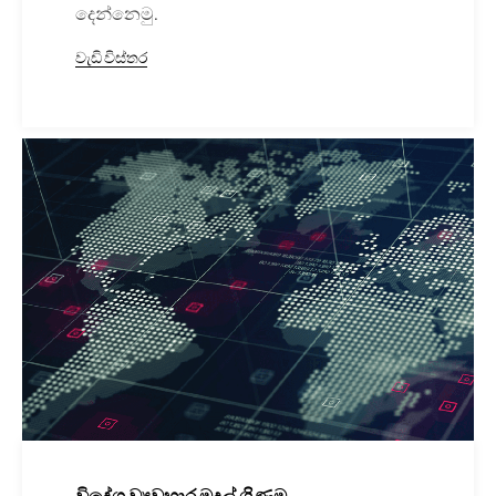
දෙන්නෙමු.
වැඩි විස්තර