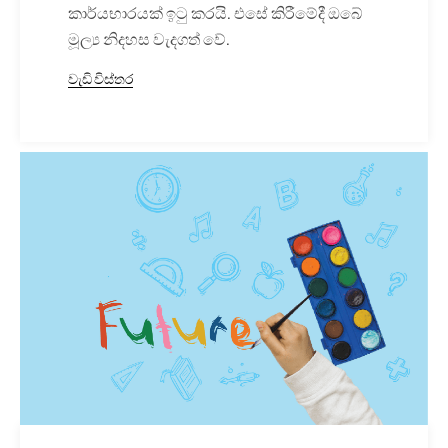
කාර්යභාරයක් ඉටු කරයි. එසේ කිරීමේදී ඔබේ
මූල්‍ය නිදහස වැදගත් වේ.
වැඩි විස්තර