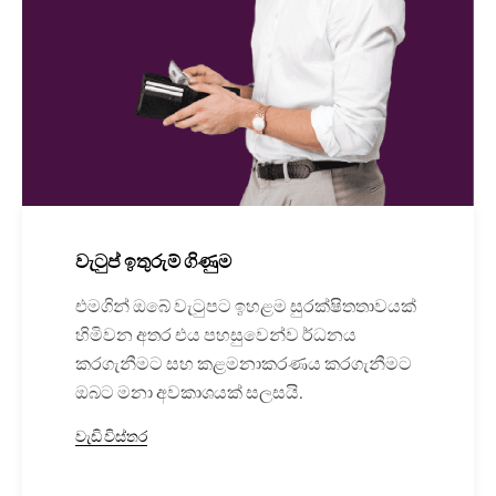
වැටුප් ඉතුරුම් ගිණුම
එමගින් ඔබේ වැටුපට ඉහළම සුරක්ෂිතතාවයක්
හිමිවන අතර එය පහසුවෙන්ව ර්ධනය
කරගැනීමට සහ කළමනාකරණය කරගැනීමට
ඔබට මනා අවකාශයක් සලසයි.
වැඩි විස්තර