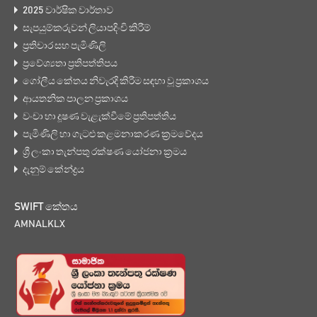
2025 වාර්ෂික වාර්තාව
සැපයුම්කරුවන් ලියාපදිංචි කිරීම්
ප්‍රතිචාර සහ පැමිණිලි
ප්‍රවේශ්‍යතා ප්‍රතිපත්තිපය
ගෝලීය කේතය නිවැරදි කිරීම සඳහා වූ ප්‍රකාශය
ආයතනික පාලන ප්‍රකාශය
වංචා හා දූෂණ වැළැක්වීමේ ප්‍රතිපත්තිය
පැමිණිලි හා ගැටළු කළමනාකරණ ක්‍රමවේදය
ශ්‍රී ලංකා තැන්පතු රක්ෂණ යෝජනා ක්‍රමය
දැනුම් කේන්ද්‍රය
SWIFT කේතය
AMNALKLX