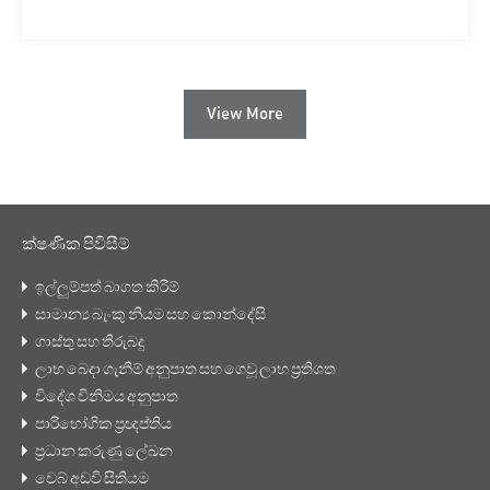
View More
ක්ෂණික පිවිසීම්
ඉල්ලුම්පත් බාගත කිරීම්
සාමාන්‍ය බැංකු නියම සහ කොන්දේසි
ගාස්තු සහ තීරුබදු
ලාභ බෙදා ගැනීම් අනුපාත සහ ගෙවූ ලාභ ප්‍රතිශත
විදේශ විනිමය අනුපාත
පාරිභෝගික ප්‍රඥප්තිය
ප්‍රධාන කරුණු ලේඛන
වෙබ් අඩවි සිතියම