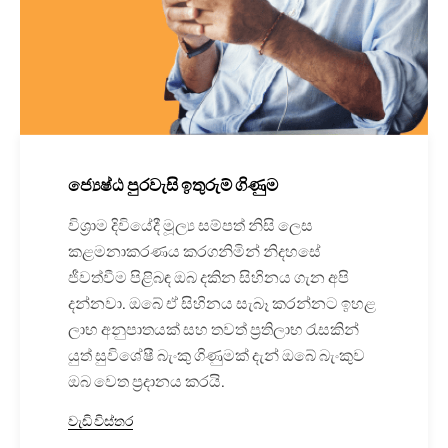
ජ්‍යෙෂ්ඨ පුරවැසි ඉතුරුම් ගිණුම
විශ්‍රාම දිවියේදී මූල්‍ය සම්පත් නිසි ලෙස
කළමනාකරණය කරගනිමින් නිදහසේ
ජීවත්වීම පිළිබඳ ඔබ දකින සිහිනය ගැන අපි
දන්නවා. ඔබේ ඒ සිහිනය සැබෑ කරන්නට ඉහළ
ලාභ අනුපාතයක් සහ තවත් ප්‍රතිලාභ රැසකින්
යුත් සුවිශේෂී බැංකු ගිණුමක් දැන් ඔබේ බැංකුව
ඔබ වෙත ප්‍රදානය කරයි.
වැඩි විස්තර