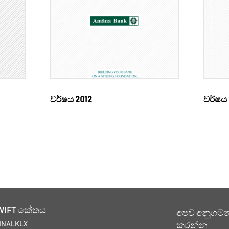
වර්ෂය 2012
වර්ෂය 
WIFT කේතය
අපව අනුගම
MNALKLX
කරන්න