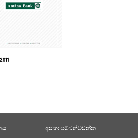
2011
නය
අප හා සම්බන්ධවන්න