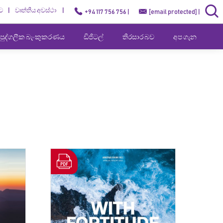
ට
වෘත්තීය අවස්ථා
+94 117 756 756 |
[email protected]
|
පුද්ගලීක බැංකුකරණය
ඩිජිටල්
තිරසාර බව
අප ගැන