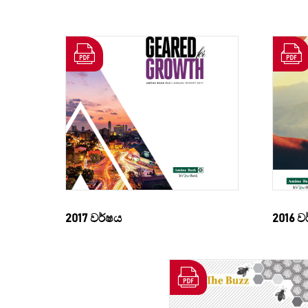
2017 වර්ෂය
2016 ව