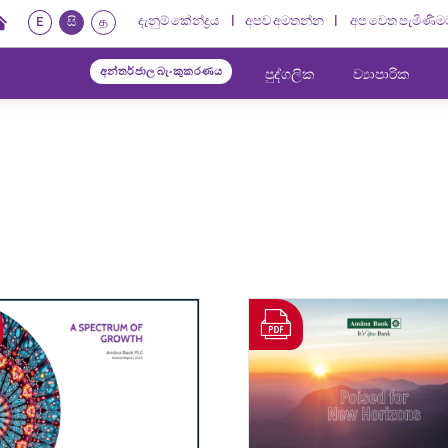
දැනුම් කේන්ද්‍රය
අපව අමතන්න
අප වෙත පැමිණීම
E
සි
த
අන්තර්ජාල බැංකුකරණය
පුද්ගලික
ව්‍යාපාරික