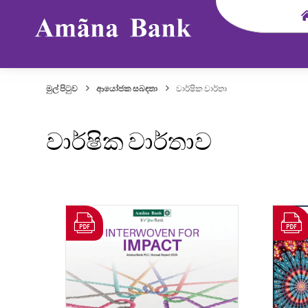
මුල් පිටුව
ආයෝජක සබඳතා
වාර්ෂික වාර්තා
වාර්ෂික වාර්තාව