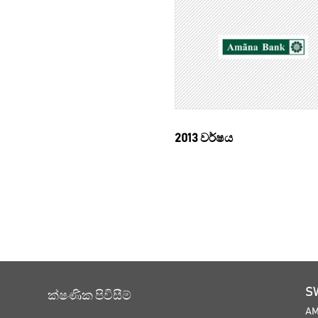
2013 වර්ෂය
S
ක්ෂණික පිවිසීම්
A