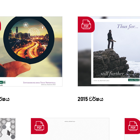
ර්ෂය
2015 වර්ෂය