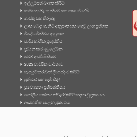
ඉල්ලුම්පත් බාගත කිරීම්
සාමාන්‍ය බැංකු නියම සහ කොන්දේසි
ගාස්තු සහ තීරුබදු
ලාභ බෙදා ගැනීම් අනුපාත සහ ගෙවූ ලාභ ප්‍රතිශත
විදේශ විනිමය අනුපාත
පාරිභෝගික ප්‍රඥප්තිය
ප්‍රධාන කරුණු ලේඛන
වෙබ් අඩවි සිතියම
2025 වාර්ෂික වාර්තාව
සැපයුම්කරුවන් ලියාපදිංචි කිරීම්
ප්‍රතිචාර සහ පැමිණිලි
ප්‍රවේශ්‍යතා ප්‍රතිපත්තිපය
ගෝලීය කේතය නිවැරදි කිරීම සඳහා වූ ප්‍රකාශය
ආයතනික පාලන ප්‍රකාශය
වංචා හා දූෂණ වැළැක්වීමේ ප්‍රතිපත්තිය
පැමිණිලි හා ගැටළු කළමනාකරණ ක්‍රමවේදය
ශ්‍රී ලංකා තැන්පතු රක්ෂණ යෝජනා ක්‍රමය
දැනුම් කේන්ද්‍රය