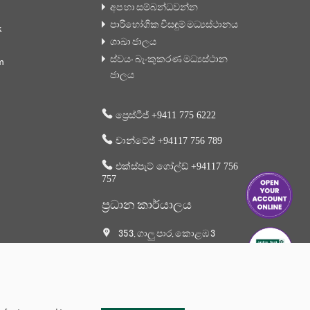
අප හා සම්බන්ධවන්න
පාරිභෝගික විසඳුම් මධ්‍යස්ථානය
k
ශාඛා ජාලය
ස්වයං බැංකුකරණ මධ්‍යස්ථාන
m
ජාලය
ප්‍රෙස්ටීජ් +9411 775 6222
වාන්ටේජ් +94117 756 789
එක්ස්පැට් ගෝල්ඩ් +94117 756
757
ප්‍රධාන කාර්යාලය
353, ගාලු පාර, කොළඹ 3
+94 117 756 756
+94 112 574 419