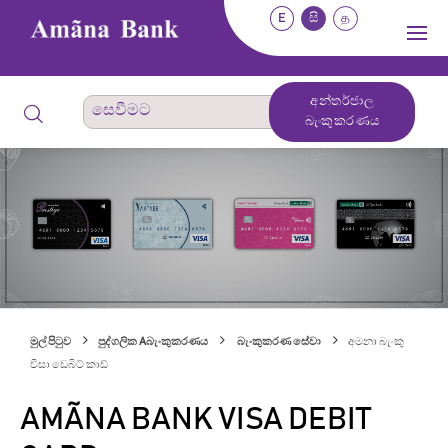
E
සි
த
අන්තර්ජාල
බැංකුකරණය
මුල් පිටුව
පුද්ගලික Aබැංකුකරණය
බැංකුකරණ සේවා
අමනා බැංකු
වීසා ඩෙබිට් කාඩ්
AMÃNA BANK VISA DEBIT