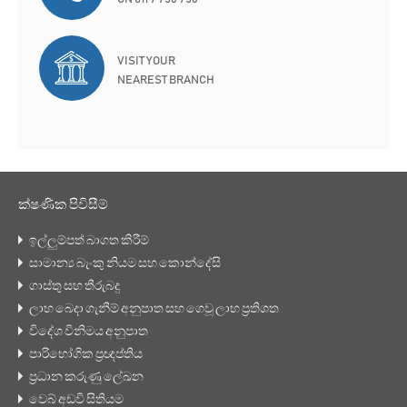
VISIT YOUR
NEAREST BRANCH
ක්ෂණික පිවිසීම්
ඉල්ලුම්පත් බාගත කිරීම්
සාමාන්‍ය බැංකු නියම සහ කොන්දේසි
ගාස්තු සහ තීරුබදු
ලාභ බෙදා ගැනීම් අනුපාත සහ ගෙවූ ලාභ ප්‍රතිශත
විදේශ විනිමය අනුපාත
පාරිභෝගික ප්‍රඥප්තිය
ප්‍රධාන කරුණු ලේඛන
වෙබ් අඩවි සිතියම