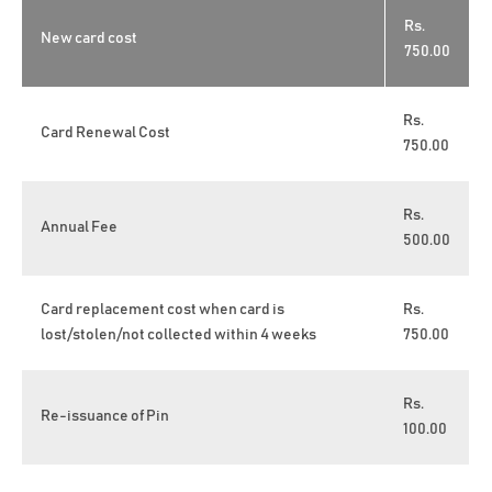
Rs.
New card cost
750.00
Rs.
Card Renewal Cost
750.00
Rs.
Annual Fee
500.00
Card replacement cost when card is
Rs.
lost/stolen/not collected within 4 weeks
750.00
Rs.
Re-issuance of Pin
100.00