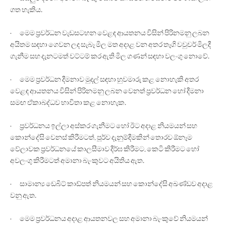
ගත හැකිය.
· මෙම ප්‍රවර්ධන වැඩසටහන වෙළඳ ආයතනය විසින් පිරිනමනු ලබන
අයිතම සඳහා ගෙවන ලද සැබෑ මිල මත අදාළ වන අතර තෑගි වවුචර් මිලදී
ගැනීම සහ දැනටමත් වට්ටම් කර ඇති මිල ගණන් සඳහා වලංගු නොවේ.
· මෙම ප්‍රවර්ධන දීමනාව මුදල් සඳහා හුවමාරු කළ නොහැකි අතර
වෙළඳ ආයතනය විසින් පිරිනමනු ලබන වෙනත් ප්‍රවර්ධන හෝ දීමනා
සමඟ ඒකාබද්ධව භාවිතා කළ නොහැක.
· ප්‍රවර්ධනය ඉල්ලා අස්කර ගැනීමට හෝ ඊට අදාළ නියමයන් සහ
කොන්දේසි වෙනස් කිරීමටත්, පූර්ව දැනුම්දීමකින් තොරව ඕනෑම
වේලාවක ප්‍රවර්ධනයේ කාලසීමාව දීර්ඝ කිරීමට, කෙටි කිරීමට හෝ
අවලංගු කිරීමටත් අමානා බැංකුවට අයිතිය ඇත.
· සාමාන්‍ය ඩෙබිට් කාඩ්පත් නියමයන් සහ කොන්දේසි අඛණ්ඩව අදාළ
වනු ඇත.
· මෙම ප්‍රවර්ධනය අදාළ ආයතනවල සහ අමානා බැංකුවේ නියමයන්