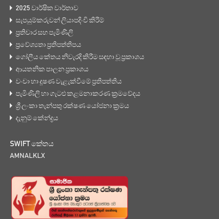
2025 වාර්ෂික වාර්තාව
සැපයුම්කරුවන් ලියාපදිංචි කිරීම්
ප්‍රතිචාර සහ පැමිණිලි
ප්‍රවේශ්‍යතා ප්‍රතිපත්තිපය
ගෝලීය කේතය නිවැරදි කිරීම සඳහා වූ ප්‍රකාශය
ආයතනික පාලන ප්‍රකාශය
වංචා හා දූෂණ වැළැක්වීමේ ප්‍රතිපත්තිය
පැමිණිලි හා ගැටළු කළමනාකරණ ක්‍රමවේදය
ශ්‍රී ලංකා තැන්පතු රක්ෂණ යෝජනා ක්‍රමය
දැනුම් කේන්ද්‍රය
SWIFT කේතය
AMNALKLX