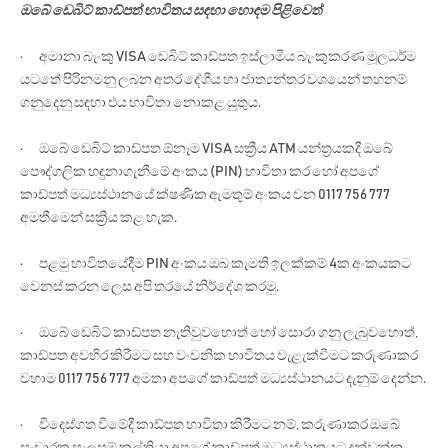
ඔබේ ඩෙබිට් කාඩ්පත් භාවිතය සඳහා හොඳම පිළිවෙත්
· අමානා බැංකු VISA ඩෙබිට් කාඩ්පත ඉස්ලාමීය බැංකුකරණ මූලධර්ම
යටතේ පිරිනමනු ලබන අතර දේශීය හා ජාත්‍යන්තර වශයෙන් තහනම්
ගනුදෙනු සඳහා එය භාවිතා නොකළ යුතුය.
· ඔබේ ඩෙබිට් කාඩ්පත ඕනෑම VISA සක්‍රීය ATM යන්ත්‍රයකදී ඔබේ
පෞද්ගලික හඳුනාගැනීමේ අංකය (PIN) භාවිතා කර හෝ අපගේ
කාඩ්පත් මධ්‍යස්ථානයේ ක්ෂණික ඇමතුම් අංකය වන 0117 756 777
අමතීමෙන් සක්‍රිය කළ හැක.
· පළමු භාවිතයේදීම PIN අංකය ඔබ කැමති ඉලක්කම් 4ක අංකයකට
වෙනස් කරන ලෙස අපි තරයේ නිර්දේශ කරමු.
· ඔබේ ඩෙබිට් කාඩ්පත නැතිවුවහොත් හෝ සොරා ගනු ලැබුවහොත්,
කාඩ්පත අවහිර කිරීමට සහ වංචනික භාවිතය වැළැක්වීමට කරුණාකර
වහාම 0117 756 777 අමතා අපගේ කාඩ්පත් මධ්‍යස්ථානයට දැනුම් දෙන්න.
· විදෙස්ගත වීමේදී කාඩ්පත භාවිතා කිරීමට නම්, කරුණාකර ඔබේ
සංචාරක සැලසුම් කල්තියා අපගේ කාඩ්පත් මධ්‍යස්ථානයට දන්වන්න.