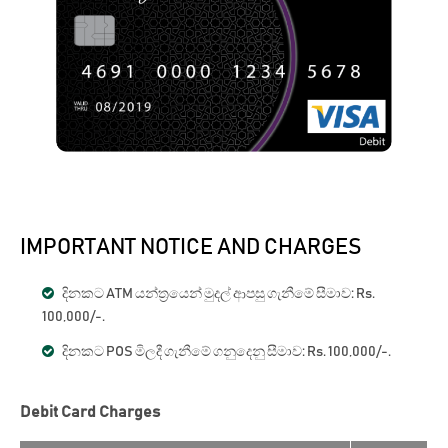
IMPORTANT NOTICE AND CHARGES
දිනකට ATM යන්ත්‍රයෙන් මුදල් ආපසු ගැනීමේ සීමාව: Rs.
100,000/-.
දිනකට POS මිලදී ගැනීමේ ගනුදෙනු සීමාව: Rs. 100,000/-.
Debit Card Charges