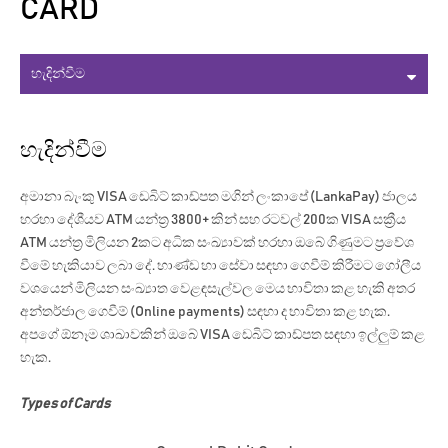
CARD
හැදින්වීම
අමානා බැංකු VISA ඩෙබිට් කාඩ්පත මගින් ලංකාපේ (LankaPay) ජාලය
හරහා දේශීයව ATM යන්ත්‍ර 3800+ කින් සහ රටවල් 200ක VISA සක්‍රීය
ATM යන්ත්‍ර මිලියන 2කට අධික සංඛ්‍යාවක් හරහා ඔබේ ගිණුමට ප්‍රවේශ
වීමේ හැකියාව ලබා දේ. භාණ්ඩ හා සේවා සඳහා ගෙවීම් කිරීමට ගෝලීය
වශයෙන් මිලියන සංඛ්‍යාත වෙළඳසැල්වල මෙය භාවිතා කළ හැකි අතර
අන්තර්ජාල ගෙවීම් (Online payments) සඳහා ද භාවිතා කළ හැක.
අපගේ ඕනෑම ශාඛාවකින් ඔබේ VISA ඩෙබිට් කාඩ්පත සඳහා ඉල්ලුම් කළ
හැක.
Types of Cards