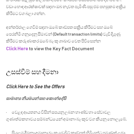
වඩා හොඳ ආරක්ෂාවක් සඳහා ඔබ නැවත පැමිණි පසු එම පහසුකම අක්‍රිය
කිරීමට වග බලා ගන්න.
අන්තර්ජාල ගෙවීම් සඳහා ඔබේ කාඩ්පත සක්‍රිය කිරීමට සහ ඔබේ
පෙරනිමි ගනුදෙනු සීමාවන් (Default transaction limits) වැඩි දියුණු
කිරීමට කරුණාකර ඔබේ බැංකු ශාඛාව වෙත පිවිසෙන්න
Click Here
to view the Key Fact Document
උසස්වීම් සහ දීමනා
Click Here to See the Offers
සාමාන්‍ය නියමයන් සහ කොන්දේසි
· වෙළඳ ආයතනය විසින් සපයනු ලබන භාණ්ඩ හා සේවාවල
ගුණාත්මකභාවය සම්බන්ධයෙන් අමානා බැංකුව වග කියනු නොලැබේ.
· සියලුම දීමනා අමානා බැංකු ඩෙබිට් කාඩ්පත් හිමියන්ට පමණක් ලබා