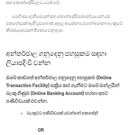
සහ කොන්දේසිවලට යටත් වේ.
· මෙහි අඩංගු නියමයන් සහ කොන්දේසි සම්බන්ධයෙන් යම්
මතභේදයක් ඇති වුවහොත්, අදාළ ආයතනයේ හෝ අමානා බැංකුවේ
තීරණය අවසන් තීරණය වනු ඇත.
අන්තර්ජාල ගනුදෙනු පහසුකම සඳහා
ලියාපදිංචි වන්න
ඔබේ කාඩ්පත් අන්තර්ජාල ගනුදෙනු පහසුකම (Online
Transaction Facility) සක්‍රිය කර ගැනීමට ඔබේ ඔන්ලයින්
බැංකු ගිණුම (Online Banking Account) හරහා අපට
පණිවිඩයක් එවන්න.
බැංකුවට පණිවිඩයක් යවන්නේ කෙසේද?
OR