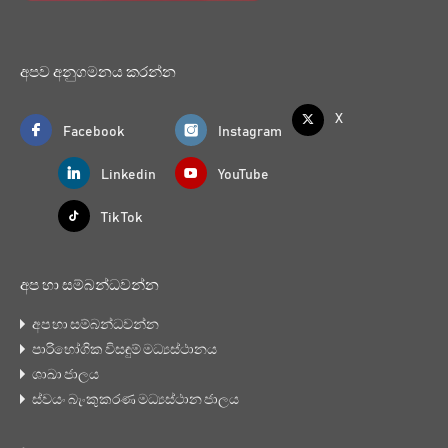
අපව අනුගමනය කරන්න
X
Facebook
Instagram
Linkedin
YouTube
Tik Tok
අප හා සම්බන්ධවන්න
අප හා සම්බන්ධවන්න
පාරිභෝගික විසඳුම් මධ්‍යස්ථානය
ශාඛා ජාලය
ස්වයං බැංකුකරණ මධ්‍යස්ථාන ජාලය