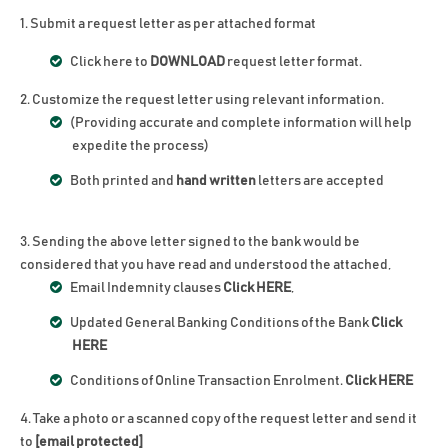
Submit a request letter as per attached format
Click here to
DOWNLOAD
request letter format.
Customize the request letter using relevant information.
(Providing accurate and complete information will help
expedite the process)
Both printed and
hand written
letters are accepted
Sending the above letter signed to the bank would be
considered that you have read and understood the attached,
Email Indemnity clauses
Click HERE
,
Updated General Banking Conditions of the Bank
Click
HERE
Conditions of Online Transaction Enrolment.
Click HERE
Take a photo or a scanned copy of the request letter and send it
to
[email protected]