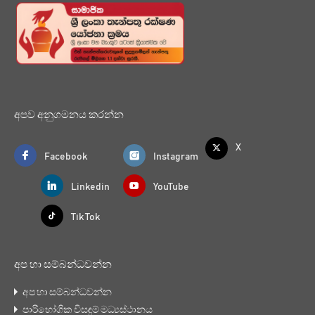
අපව අනුගමනය කරන්න
X
Facebook
Instagram
Linkedin
YouTube
Tik Tok
අප හා සම්බන්ධවන්න
අප හා සම්බන්ධවන්න
පාරිභෝගික විසඳුම් මධ්‍යස්ථානය