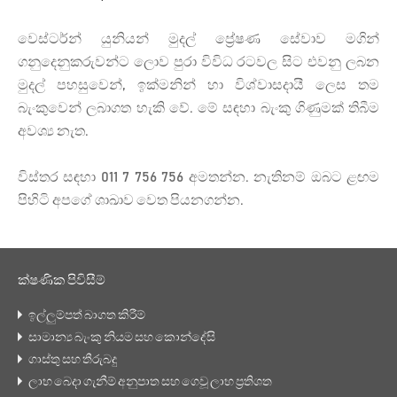
වෙස්ටර්න් යුනියන් මුදල් ප්‍රේෂණ සේවාව මගින්
ගනුදෙනුකරුවන්ට ලොව පුරා විවිධ රටවල සිට එවනු ලබන
මුදල් පහසුවෙන්, ඉක්මනින් හා විශ්වාසදායී ලෙස තම
බැංකුවෙන් ලබාගත හැකි වේ. මේ සඳහා බැංකු ගිණුමක් තිබීම
අවශ්‍ය නැත.
විස්තර සඳහා 011 7 756 756 අමතන්න. නැතිනම් ඔබට ළඟම
පිහිටි අපගේ ශාඛාව වෙත පියනගන්න.
ක්ෂණික පිවිසීම්
ඉල්ලුම්පත් බාගත කිරීම්
සාමාන්‍ය බැංකු නියම සහ කොන්දේසි
ගාස්තු සහ තීරුබදු
ලාභ බෙදා ගැනීම් අනුපාත සහ ගෙවූ ලාභ ප්‍රතිශත