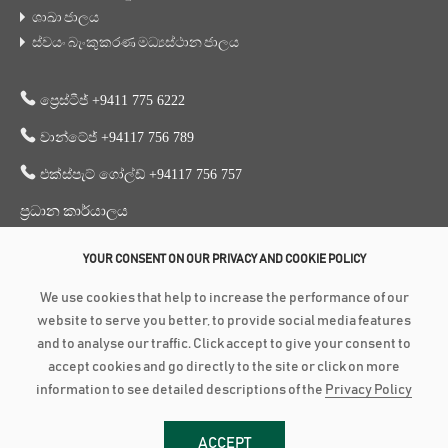
ශාඛා ජාලය
ස්වයං බැංකුකරණ මධ්‍යස්ථාන ජාලය
ප්‍රෙස්ටීජ් +9411 775 6222
වාන්ටේජ් +94117 756 789
එක්ස්පැට් ගෝල්ඩ් +94117 756 757
ප්‍රධාන කාර්යාලය
353, ගාලු පාර, කොළඹ 3
YOUR CONSENT ON OUR PRIVACY AND COOKIE POLICY
+94 117 756 756
We use cookies that help to increase the performance of our
+94 112 574 419
website to serve you better, to provide social media features
and to analyse our traffic. Click accept to give your consent to
accept cookies and go directly to the site or click on more
බුද්ධිමය හිමිකම් ©
2026
අමානා බැංකුව යනු ශ්‍රී ලංකා මහ බැංකුවේ අනුමැතිය
information to see detailed descriptions of the
Privacy Policy
හිමි සහ එහි අධීක්ෂණයට ලක් වන බලපත්‍රලාභී වාණිජ බැංකුවකි. | Fitch
ශ්‍රේණිගත කිරීම : BBB-(lka) Stable Outlook (PB 3618 PQ) | LRA ශ්‍රේණිගත
ACCEPT