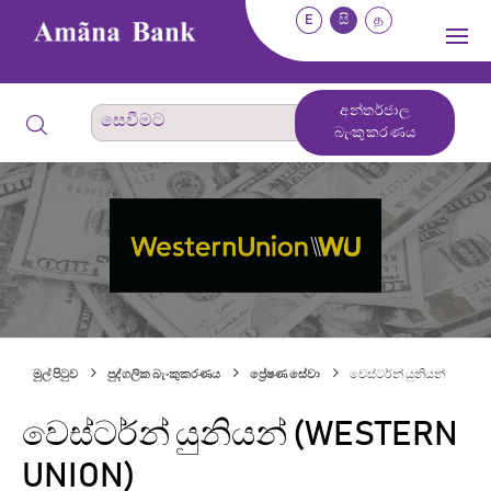
E
සි
த
අන්තර්ජාල
බැංකුකරණය
මුල් පිටුව
පුද්ගලික බැංකුකරණය
ප්‍රේෂණ සේවා
වෙස්ටර්න් යුනියන්
වෙස්ටර්න් යුනියන් (WESTERN
UNION)