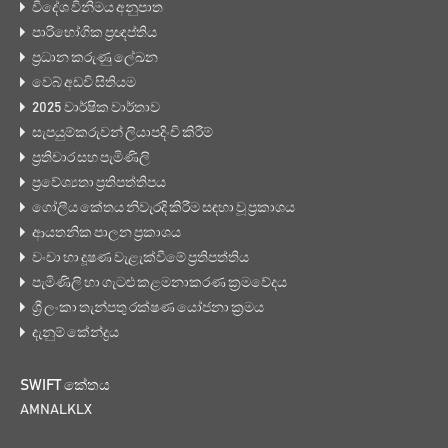
විදේශ විනිමය අනුපාත
පාරිභෝගික ප්‍රඥප්තිය
ප්‍රධාන කරුණු ලේඛන
වෙබ් අඩවි සිතියම
2025 වාර්ෂික වාර්තාව
සැපයුම්කරුවන් ලියාපදිංචි කිරීම්
ප්‍රතිචාර සහ පැමිණිලි
ප්‍රවේශ්‍යතා ප්‍රතිපත්තිපය
ගෝලීය කේතය නිවැරදි කිරීම සඳහා වූ ප්‍රකාශය
ආයතනික පාලන ප්‍රකාශය
වංචා හා දූෂණ වැළැක්වීමේ ප්‍රතිපත්තිය
පැමිණිලි හා ගැටළු කළමනාකරණ ක්‍රමවේදය
ශ්‍රී ලංකා තැන්පතු රක්ෂණ යෝජනා ක්‍රමය
දැනුම් කේන්ද්‍රය
SWIFT කේතය
AMNALKLX