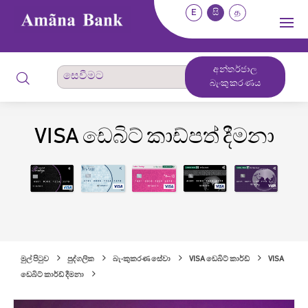
E
සි
த
අන්තර්ජාල
බැංකුකරණය
VISA ඩෙබිට් කාඩ්පත් දීමනා
මුල් පිටුව
පුද්ගලික
බැංකුකරණ සේවා
VISA ඩෙබිට් කාර්ඩ්
VISA
ඩෙබිට් කාර්ඩ් දීමනා