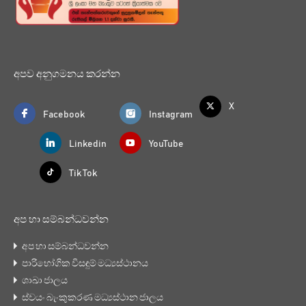
අපව අනුගමනය කරන්න
X
Facebook
Instagram
Linkedin
YouTube
Tik Tok
අප හා සම්බන්ධවන්න
අප හා සම්බන්ධවන්න
පාරිභෝගික විසඳුම් මධ්‍යස්ථානය
ශාඛා ජාලය
ස්වයං බැංකුකරණ මධ්‍යස්ථාන ජාලය