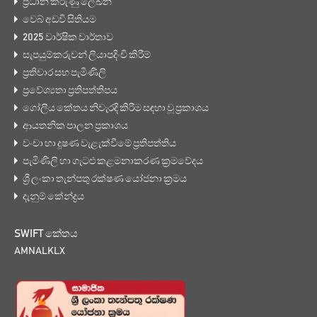
ප්‍රධාන කරුණු ලේඛන
වෙබ් අඩවි සිතියම
2025 වාර්ෂික වාර්තාව
සැපයුම්කරුවන් ලියාපදිංචි කිරීම්
ප්‍රතිචාර සහ පැමිණිලි
ප්‍රවේශ්‍යතා ප්‍රතිපත්තිපය
ගෝලීය කේතය නිවැරදි කිරීම සඳහා වූ ප්‍රකාශය
ආයතනික පාලන ප්‍රකාශය
වංචා හා දූෂණ වැළැක්වීමේ ප්‍රතිපත්තිය
පැමිණිලි හා ගැටළු කළමනාකරණ ක්‍රමවේදය
ශ්‍රී ලංකා තැන්පතු රක්ෂණ යෝජනා ක්‍රමය
දැනුම් කේන්ද්‍රය
SWIFT කේතය
AMNALKLX