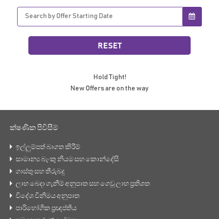
Hold Tight!
New Offers are on the way
ක්ෂණික පිවිසීම්
ඉල්ලුම්පත් බාගත කිරීම්
සාමාන්‍ය බැංකු නියම සහ කොන්දේසි
ගාස්තු සහ තීරුබදු
ලාභ බෙදා ගැනීම් අනුපාත සහ ගෙවූ ලාභ ප්‍රතිශත
විදේශ විනිමය අනුපාත
පාරිභෝගික ප්‍රඥප්තිය