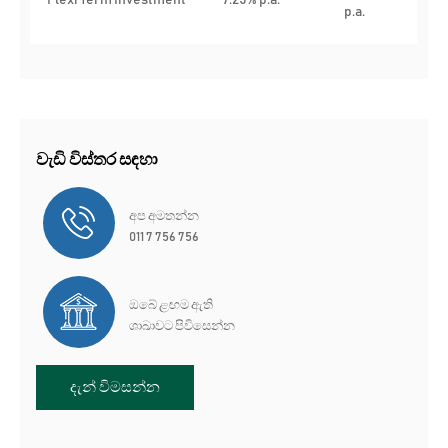
Flexi Term Investment
7.25
% p.a.
p.a.
වැඩි විස්තර සඳහා
අප අමතන්න
011 7 756 756
ඔබේ ළඟම ඇති
ශාඛාවට පිවිසෙන්න
දැන් විමසන්න