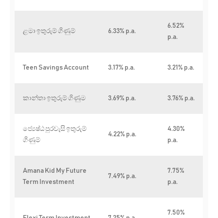
6.52%
ළමා ඉතුරුම් ගිණුම්
6.33% p.a.
p.a.
Teen Savings Account
3.17% p.a.
3.21% p.a.
කාන්තා ඉතුරුම් ගිණුම
3.69% p.a.
3.76% p.a.
ජ්‍යෙෂ්ඨ පුරවැසි ඉතුරුම්
4.30%
4.22% p.a.
ගිණුම්
p.a.
Amana Kid My Future
7.75%
7.49
% p.a.
Term Investment
p.a.
7.50%