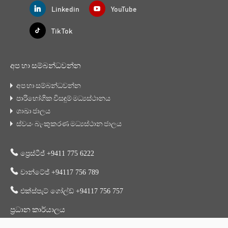
Linkedin
YouTube
Tik Tok
අප හා සම්බන්ධවන්න
අප හා සම්බන්ධවන්න
පාරිභෝගික විසඳුම් මධ්‍යස්ථානය
ශාඛා ජාලය
ස්වයං බැංකුකරණ මධ්‍යස්ථාන ජාලය
ප්‍රෙස්ටීජ් +9411 775 6222
වාන්ටේජ් +94117 756 789
එක්ස්පැට් ගෝල්ඩ් +94117 756 757
ප්‍රධාන කාර්යාලය