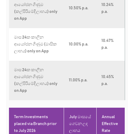
ආයෝජන ගිණුම
10.24%
10.50
% p.a.
(කල්පිරීමේදී ලාභය) only
p.a.
on App
මාස 24ක කාලීන
10.47
%
ආයෝජන ගිණුම (මාසික
10.00
% p.a.
p.a.
ලාභය) only on App
මාස 24ක කාලීන
ආයෝජන ගිණුම
10.45%
11.00
% p.a.
(කල්පිරීමේදී ලාභය) only
p.a.
on App
Term Investments
July මාසයේ
Annual
placed via Branch prior
ගෙවන ලද
Effective
to July 2026
ලාභය
Rate