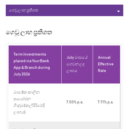
ගෙවූ ලාභ ප්‍රතිශත
Term Investments
July මාසයේ
Annual
placed via YourBank
ගෙවන ලද
Effective
App & Branch during
ලාභය
Rate
July 2026
මාස 3ක කාලීන
ආයෝජන
7.50% p.a.
7.71% p.a.
ගිණුම(කල්පිරීමේදී
ලාභය)