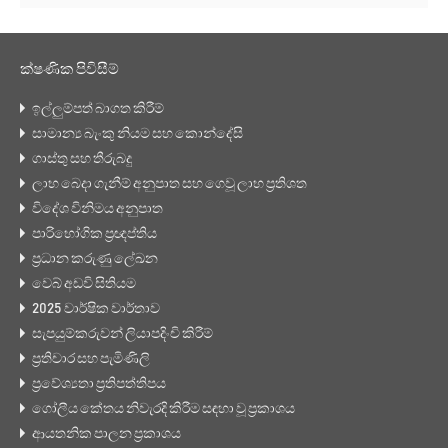
ක්ෂණික පිවිසීම්
ඉල්ලුම්පත් බාගත කිරීම්
සාමාන්‍ය බැංකු නියම සහ කොන්දේසි
ගාස්තු සහ තීරුබදු
ලාභ බෙදා ගැනීම් අනුපාත සහ ගෙවූ ලාභ ප්‍රතිශත
විදේශ විනිමය අනුපාත
පාරිභෝගික ප්‍රඥප්තිය
ප්‍රධාන කරුණු ලේඛන
වෙබ් අඩවි සිතියම
2025 වාර්ෂික වාර්තාව
සැපයුම්කරුවන් ලියාපදිංචි කිරීම්
ප්‍රතිචාර සහ පැමිණිලි
ප්‍රවේශ්‍යතා ප්‍රතිපත්තිපය
ගෝලීය කේතය නිවැරදි කිරීම සඳහා වූ ප්‍රකාශය
ආයතනික පාලන ප්‍රකාශය