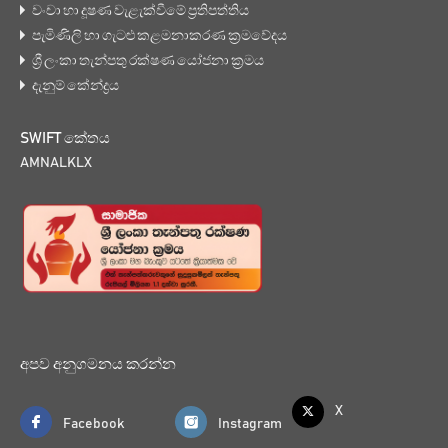
වංචා හා දූෂණ වැළැක්වීමේ ප්‍රතිපත්තිය
පැමිණිලි හා ගැටළු කළමනාකරණ ක්‍රමවේදය
ශ්‍රී ලංකා තැන්පතු රක්ෂණ යෝජනා ක්‍රමය
දැනුම් කේන්ද්‍රය
SWIFT කේතය
AMNALKLX
අපව අනුගමනය කරන්න
X
Facebook
Instagram