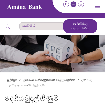
E
සි
த
අන්තර්ජාල
බැංකුකරණය
මුල් පිටුව
ලාභ බෙදා ගැනීම් අනුපාත සහ ගෙවූ ලාභ ප්‍රතිශත
ලාභ බෙදා
ගැනීම් අනුපාත - දේශීය මුදල් ගිණුම්
දේශීය මුදල් ගිණුම්