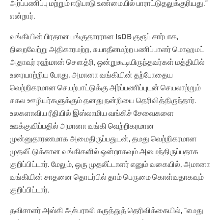
அர்ப்பணிப்பு மற்றும் ஈடுபாடு உண்மையில் பாராட்டுதலுக்குரியது.”
என்றார்.
வங்கியின் பிரதான பங்குதாரரான IsDB குரூப் சார்பாக,
நிறைவேற்று அதிகாரமற்ற, சுயாதீனமற்ற பணிப்பாளர் மொஹமட்
அதாவுர் ரஹ்மான் சௌத்ரி, ஒன்றுகூடியிருந்தவர்கள் மத்தியில்
உரையாற்றிய போது, அமானா வங்கியின் தற்போதைய
வெற்றிகரமான செயற்பாட்டுக்கு அர்ப்பணிப்புடன் செயலாற்றும்
சகல ஊழியர்களுக்கும் தனது நன்றியை தெரிவித்திருந்தார்.
உலகளாவிய ரீதியில் இஸ்லாமிய வங்கிச் சேவைகளை
ஊக்குவிப்பதில் அமானா வங்கி வெற்றிகரமான
முன்னுதாரணமாக அமைதிருப்பதுடன், தமது வெற்றிகரமான
முதலீட்டுக்கான வங்கிகளில் ஒன்றாகவும் அமைந்திருப்பதாக
குறிப்பிட்டார். மேலும், ஒரு முதலீட்டாளர் எனும் வகையில், அமானா
வங்கியின் சாதனை தொடர்பில் தாம் பெருமை கொள்வதாகவும்
குறிப்பிட்டார்.
தவிசாளர் அஸ்கி அக்பராலி கருத்துத் தெரிவிக்கையில், “எமது