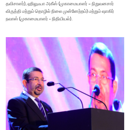
தவிசாளர்), ஹிலுஃபா அகீஸ் (முகாமையாளர் – நிறுவனசார்
விருத்தி மற்றும் தொழில் நிலை முன்னேற்றம்) மற்றும் ஷாகிர்
நவாஸ் (முகாமையாளர் - நிதியியல்).