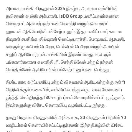
அமானா வங்கி விருதுகள் 2024 நிகழ்வு, அமானா வங்கியின்
தவிசாளர் அஸ்கி அக்பராலி, IsDB Group பணிப்பாளர்களான
மொஹமட் அதாவுர் ரஹ்மான் சௌத்ரி மற்றும் மொஹமட்
ஹாஸன் ஆகியோரின் பங்கேற்புடனும், இதர பணிப்பாளர்களான
திஷான் சுபசிங்க, தில்ஷான் ஹெட்டியாரச்சி, மொஹமட் ஆதமலி,
கைருல் முஸமெல் பெரேரா, டெல்வின் பெரேரா மற்றும் அஸரின்
சஹிர் ஆகியோருடன், வங்கியின் இரண்டாவது மாபெரும்
பங்காளர்களான கலாநிதி. ரி. செந்தில்வேல் மற்றும் நந்தன்
செந்தில்வேல் ஆகியோரின் பங்கேற்புடனும் நடைபெற்றது.
நீண்ட கால அர்ப்பணிப்பு மற்றும் விசுவாசம் ஆகியவற்றுக்கு நன்றி
தெரிவிக்கும் வகையில், வங்கியில் பத்து வருட கால சேவையை
பூர்த்தி செய்திருந்த 180 ஊழியர்கள் கௌரவிக்கப்பட்டிருந்தனர்.
இவர்களுக்கு விசேட கௌரவிப்பு வழங்கப்பட்டிருந்தது.
தமது பிரதான விருதுகளின் அங்கமாக, 30 விருதுகள் பிரிவில் 70
ஊழியர்கள் கௌரவிக்கப்பட்டிருந்தனர். இந்த நிகழ்வின் விசேட