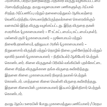
அம்சமாக, பிரதம நிறைவேற்று அதிகாரி விருது வழங்கப்பட்டமை
அமைந்திருந்தது. தமது வழமையான பணிகளுக்கு அப்பால்
சிறந்த அர்ப்பணிப்பு மற்றும் தலைமைத்துவம் ஆகியவற்றை
வெளிப்படுத்திய செயலாற்றியிருந்தவர்களை கௌரவிக்கும்
வகையில் இந்த விருது வழங்கப்பட்டது. இந்த விருதை தசுன்
சமரசிங்க (முகாமையாளர் – IT உட்கட்டமைப்பு கட்டமைப்புகள்),
மஸ்னவி ரூமி (முகாமையாளர் – மூலோபாயம் மற்றும்
நிலைபேறாண்மை), ஹிலுஃபா அகீஸ் (முகாமையாளர் –
நிறுவனசார் விருத்தி மற்றும் தொழில் நிலை முன்னேற்றம்) மற்றும்
ஷாகிர் நவாஸ் (முகாமையாளர் - நிதியியல்) ஆகியோர் பெற்றுக்
கொண்டனர். கிளை விருதுகள் பிரிவில் வங்கியின் புறக்கோட்டை
கிளை சிறந்த விருதுக்கான தங்க விருதை சுவீகரித்தது.
இதனை கிளை முகாமையாளர் நிஷாத் நவாஸ் பெற்றுக்
கொண்டார். மாத்தளை கிளை வெள்ளி விருதை சுவீகரித்தது.
இதனை கிளையின் முகாமையாளர் இஃபாம் இன்திசார் பெற்றுக்
கொண்டார்.
தமது ஆரம்ப உரையின் போது முகாமைத்துவ பணிப்பாளர் / பிரதம