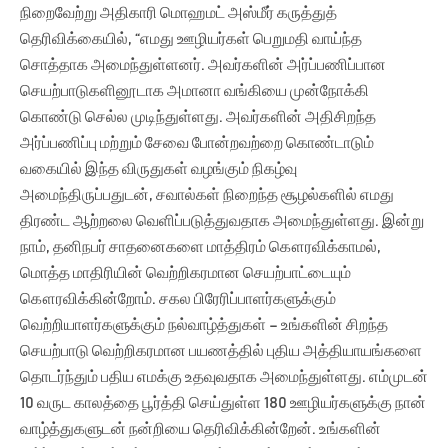
நிறைவேற்று அதிகாரி மொஹமட் அஸ்மீர் கருத்துத்
தெரிவிக்கையில், “எமது ஊழியர்கள் பெறுமதி வாய்ந்த
சொத்தாக அமைந்துள்ளனர். அவர்களின் அர்ப்பணிப்பான
செயற்பாடுகளினூடாக அமானா வங்கியை முன்நோக்கி
கொண்டு செல்ல முடிந்துள்ளது. அவர்களின் அதிசிறந்த
அர்ப்பணிப்பு மற்றும் சேவை போன்றவற்றை கொண்டாடும்
வகையில் இந்த விருதுகள் வழங்கும் நிகழ்வு
அமைந்திருப்பதுடன், சவால்கள் நிறைந்த சூழல்களில் எமது
திரண்ட ஆற்றலை வெளிப்படுத்துவதாக அமைந்துள்ளது. இன்று
நாம், தனிநபர் சாதனைகளை மாத்திரம் கௌரவிக்காமல்,
மொத்த மாதிரியின் வெற்றிகரமான செயற்பாட்டையும்
கௌரவிக்கின்றோம். சகல பிரேரிப்பாளர்களுக்கும்
வெற்றியாளர்களுக்கும் நல்வாழ்த்துகள் – உங்களின் சிறந்த
செயற்பாடு வெற்றிகரமான பயணத்தில் புதிய அத்தியாயங்களை
தொடர்ந்தும் பதிய எமக்கு உதவுவதாக அமைந்துள்ளது. எம்முடன்
10 வருட காலத்தை பூர்த்தி செய்துள்ள 180 ஊழியர்களுக்கு நான்
வாழ்த்துகளுடன் நன்றியை தெரிவிக்கின்றேன். உங்களின்