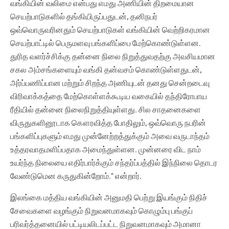
வங்கியின் வலிமை என்பது எமது அணியின் திறமையான
செயற்பாடுகளில் தங்கியிருப்பதுடன், தனிநபர்
ஒவ்வொருவரினதும் செயற்பாடுகள் வங்கியின் வெற்றிகரமான
செயற்பாட்டில் பெருமளவு பங்களிப்பை மேற்கொண்டுள்ளன.
துரித வளர்ச்சிக்கு தன்னை நிலை நிறுத்துவதற்கு அவசியமான
சகல அம்சங்களையும் வங்கி தன்வசம் கொண்டுள்ளதுடன்,
அர்ப்பணிப்பான மற்றும் சிறந்த அணியுடன் தனது சென்றடைவு
விரிவாக்கத்தை மேற்கொள்ளக்கூடிய வகையில் தந்திரோபாய
ரீதியில் தன்னை நிலைநிறுத்தியுள்ளது. சில சாதனைகளை
விருதுகளினூடாக கௌரவித்த போதிலும், ஒவ்வொரு நபரின்
பங்களிப்புகளும் எமது முன்னேற்றத்துக்கும் அவை வருடாந்தம்
உத்தரவாதமளிப்பதாக அமைந்துள்ளன. முன்னரை விட நாம்
உயர்ந்த நிலையை எதிர்பார்க்கும் சந்தர்ப்பத்தில் இந்நிலை தொடர
வேண்டுமென கருதுகின்றோம்.” என்றார்.
இலங்கை மத்திய வங்கியின் அனுமதி பெற்று இயங்கும் நிதிச்
சேவைகளை வழங்கும் நிறுவனமாகவும் கொழும்பு பங்குப்
பரிவர்த்தனையில் பட்டியலிடப்பட்ட நிறுவனமாகவும் அமானா