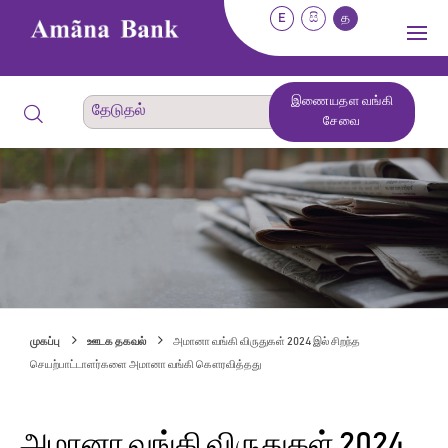
E
සි
த
இணையதள வங்கி
சேவை
முகப்பு
ஊடக தகவல்
அமானா வங்கி விருதுகள் 2024 இல் சிறந்த
செயற்பாட்டாளர்களை அமானா வங்கி கௌரவித்தது
அமானா வங்கி விருதுகள் 2024