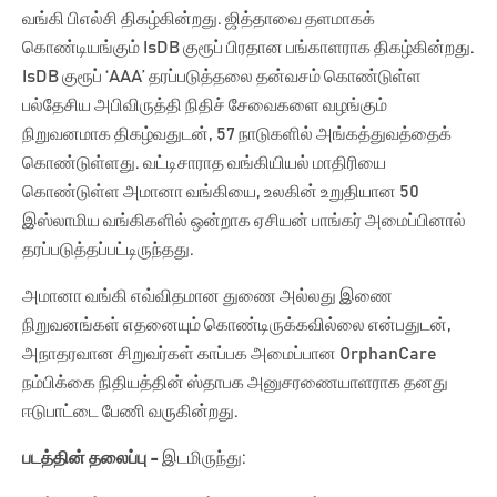
வங்கி பிஎல்சி திகழ்கின்றது. ஜித்தாவை தளமாகக்
கொண்டியங்கும் IsDB குரூப் பிரதான பங்காளராக திகழ்கின்றது.
IsDB குரூப் ‘AAA’ தரப்படுத்தலை தன்வசம் கொண்டுள்ள
பல்தேசிய அபிவிருத்தி நிதிச் சேவைகளை வழங்கும்
நிறுவனமாக திகழ்வதுடன், 57 நாடுகளில் அங்கத்துவத்தைக்
கொண்டுள்ளது. வட்டிசாராத வங்கியியல் மாதிரியை
கொண்டுள்ள அமானா வங்கியை, உலகின் உறுதியான 50
இஸ்லாமிய வங்கிகளில் ஒன்றாக ஏசியன் பாங்கர் அமைப்பினால்
தரப்படுத்தப்பட்டிருந்தது.
அமானா வங்கி எவ்விதமான துணை அல்லது இணை
நிறுவனங்கள் எதனையும் கொண்டிருக்கவில்லை என்பதுடன்,
அநாதரவான சிறுவர்கள் காப்பக அமைப்பான OrphanCare
நம்பிக்கை நிதியத்தின் ஸ்தாபக அனுசரணையாளராக தனது
ஈடுபாட்டை பேணி வருகின்றது.
படத்தின் தலைப்பு -
இடமிருந்து: