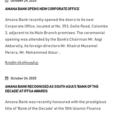
October 24, 2025
AMANA BANK OPENS NEW CORPORATE OFFICE
Amana Bank recently opened the doors to its new
Corporate Office, located at No. 353, Galle Road, Colombo
3, adjacent to its Main Branch premises. The ceremonial
opening was attended by the Bank’s Chairman Mr. Asgi
Akbarally, its foreign directors Mr. Khairul Muzamel
Perera, Mr. Mohammed Ataur...
மேலதிக விபரங்களுக்கு
October 24, 2025
AMANA BANK RECOGNISED AS SOUTH ASIA’S ‘BANK OF THE
DECADE’ AT IFFSA AWARDS
Amana Bank was recently honoured with the prestigious
title of 'Bank of the Decade' at the 10th Islamic Finance