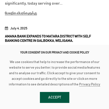
significantly, today serving over...
மேலதிக விபரங்களுக்கு
July 4, 2025
AMANA BANK EXPANDS TO MATARA DISTRICT WITH SELF
BANKING CENTRE IN GALBOKKA, WELIGAMA.
Amana Bank recently expanded its people-friendly
YOUR CONSENT ON OUR PRIVACY AND COOKIE POLICY
banking model to the Matara District with the opening of
We use cookies that help to increase the performance of our
its 35th Self Banking Centre in Galbokka, Weligama,
website to serve you better, to provide social media features
marking another milestone in the Bank’s commitment to
and to analyse our traffic. Click accept to give your consent to
providing accessible and convenient banking services
accept cookies and go directly to the site or click on more
across Sri Lanka. The Self-Banking...
information to see detailed descriptions of the
Privacy Policy
மேலதிக விபரங்களுக்கு
ACCEPT
June 13, 2025