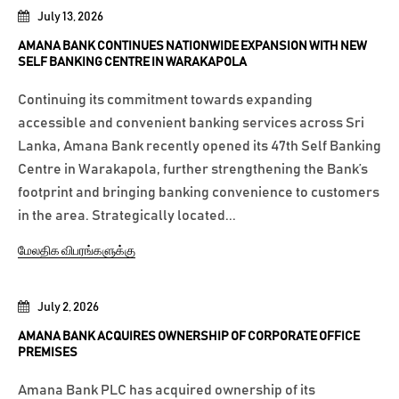
July 13, 2026
AMANA BANK CONTINUES NATIONWIDE EXPANSION WITH NEW
SELF BANKING CENTRE IN WARAKAPOLA
Continuing its commitment towards expanding
accessible and convenient banking services across Sri
Lanka, Amana Bank recently opened its 47th Self Banking
Centre in Warakapola, further strengthening the Bank’s
footprint and bringing banking convenience to customers
in the area. Strategically located...
மேலதிக விபரங்களுக்கு
July 2, 2026
AMANA BANK ACQUIRES OWNERSHIP OF CORPORATE OFFICE
PREMISES
Amana Bank PLC has acquired ownership of its