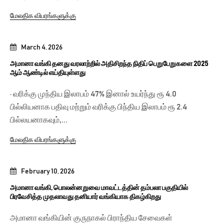
மேலதிக விபரங்களுக்கு
March 4, 2026
அமானா வங்கி தனது வரலாற்றில் அதிசிறந்த நிதிப் பெறுபேறுகளை 2025
ஆம் ஆண்டில் எய்தியுள்ளது
· வரிக்கு முந்திய இலாபம் 47% இனால் உயர்ந்து ரூ 4.0
பில்லியனாக பதிவு மற்றும் வரிக்கு பிந்திய இலாபம் ரூ 2.4
பில்லயனாகவும்,...
மேலதிக விபரங்களுக்கு
February 10, 2026
அமானா வங்கி, பொலன்னறுவை மாவட்டத்தின் தம்பலா பகுதியில்
பிரவேசித்த முதலாவது தனியார் வங்கியாக திகழ்கிறது
அமானா வங்கியின் குருநாகல் பிராந்திய சேவைகள்