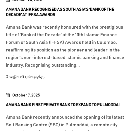
AMANA BANK RECOGNISED AS SOUTH ASIA’S ‘BANK OF THE
DECADE’ AT IFFSA AWARDS
Amana Bank was recently honoured with the prestigious
title of 'Bank of the Decade' at the 10th Islamic Finance
Forum of South Asia (IFFSA) Awards held in Colombo,
reaffirming its position as the pioneer and leader in the
region's non-interest-based Islamic banking and finance
industry. Recognising outstanding...
மேலதிக விபரங்களுக்கு
October 7, 2025
AMANA BANK FIRST PRIVATE BANK TO EXPAND TO PULMODDAI
Amana Bank recently announced the opening of its latest
Self Banking Centre (SBC) in Pulmoddai, a remote city