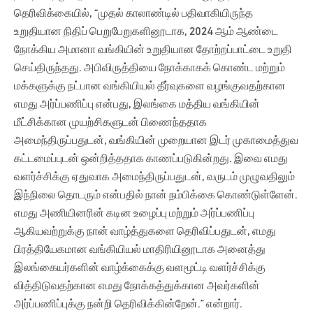
தெரிவிக்கையில், “முதல் காலாண்டில் பதிவாகியிருந்த
உறுதியான நிதிப் பெறுபேறுகளினூடாக, 2024 ஆம் ஆண்டை
நோக்கிய அமானா வங்கியின் உறுதியான தோற்றப்பாட்டை உறுதி
செய்திருந்தது. அபிவிருத்தியை நோக்காகக் கொண்ட மற்றும்
மக்களுக்கு நட்பான வங்கியியல் தீர்வுகளை வழங்குவதற்கான
எமது அர்ப்பணிப்பு என்பது, இலங்கை மத்திய வங்கியின்
மீட்சிக்கான முயற்சிகளுடன் பிணைந்ததாக
அமைந்திருப்பதுடன், வங்கியின் முறையான இடர் முகாமைத்துவ
கட்டமைப்புடன் ஒன்றித்ததாக காணப்படுகின்றது. இவை எமது
வளர்ச்சிக்கு ஏதுவாக அமைந்திருப்பதுடன், வருடம் முழுவதிலும்
இந்நிலை தொடரும் என்பதில் நான் நம்பிக்கை கொண்டுள்ளேன்.
எமது அணியினரின் கடின உழைப்பு மற்றும் அர்ப்பணிப்பு
ஆகியவற்றுக்கு நான் வாழ்த்துகளை தெரிவிப்பதுடன், எமது
பிரத்தியேகமான வங்கியியல் மாதிரியினூடாக அனைத்து
இலங்கையர்களின் வாழ்க்கைக்கு வளமூட்டி வளர்ச்சிக்கு
வித்திடுவதற்கான எமது நோக்கத்துக்கான அவர்களின்
அர்ப்பணிப்புக்கு நன்றி தெரிவிக்கின்றேன்.” என்றார்.