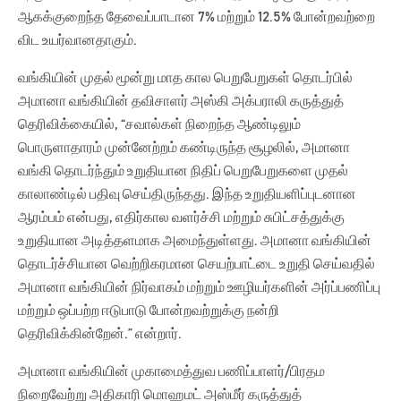
ஆகக்குறைந்த தேவைப்பாடான 7% மற்றும் 12.5% போன்றவற்றை
விட உயர்வானதாகும்.
வங்கியின் முதல் மூன்று மாத கால பெறுபேறுகள் தொடர்பில்
அமானா வங்கியின் தவிசாளர் அஸ்கி அக்பராலி கருத்துத்
தெரிவிக்கையில், “சவால்கள் நிறைந்த ஆண்டிலும்
பொருளாதாரம் முன்னேற்றம் கண்டிருந்த சூழலில், அமானா
வங்கி தொடர்ந்தும் உறுதியான நிதிப் பெறுபேறுகளை முதல்
காலாண்டில் பதிவு செய்திருந்தது. இந்த உறுதியளிப்புடனான
ஆரம்பம் என்பது, எதிர்கால வளர்ச்சி மற்றும் சுபிட்சத்துக்கு
உறுதியான அடித்தளமாக அமைந்துள்ளது. அமானா வங்கியின்
தொடர்ச்சியான வெற்றிகரமான செயற்பாட்டை உறுதி செய்வதில்
அமானா வங்கியின் நிர்வாகம் மற்றும் ஊழியர்களின் அர்ப்பணிப்பு
மற்றும் ஒப்பற்ற ஈடுபாடு போன்றவற்றுக்கு நன்றி
தெரிவிக்கின்றேன்.” என்றார்.
அமானா வங்கியின் முகாமைத்துவ பணிப்பாளர்/பிரதம
நிறைவேற்று அதிகாரி மொஹமட் அஸ்மீர் கருத்துத்