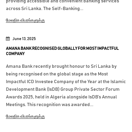
providing accessible and convenient banking services
across Sri Lanka. The Self-Banking...
மேலதிக விபரங்களுக்கு
June 13, 2025
AMANA BANK RECOGNISED GLOBALLY FOR MOST IMPACTFUL
COMPANY
Amana Bank recently brought honour to Sri Lanka by
being recognised on the global stage as the Most
Impactful ICD Investee Company of the Year at the Islamic
Development Bank (IsDB) Group Private Sector Forum
Awards 2025, held in Algeria alongside IsDB’s Annual
Meetings. This recognition was awarded...
மேலதிக விபரங்களுக்கு