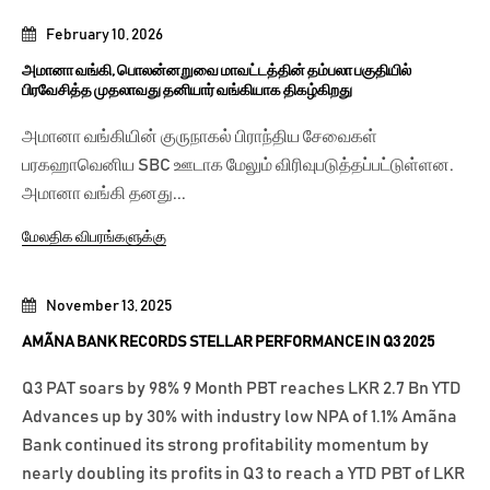
February 10, 2026
அமானா வங்கி, பொலன்னறுவை மாவட்டத்தின் தம்பலா பகுதியில்
பிரவேசித்த முதலாவது தனியார் வங்கியாக திகழ்கிறது
அமானா வங்கியின் குருநாகல் பிராந்திய சேவைகள்
பரகஹாவெனிய SBC ஊடாக மேலும் விரிவுபடுத்தப்பட்டுள்ளன.
அமானா வங்கி தனது...
மேலதிக விபரங்களுக்கு
November 13, 2025
AMÃNA BANK RECORDS STELLAR PERFORMANCE IN Q3 2025
Q3 PAT soars by 98% 9 Month PBT reaches LKR 2.7 Bn YTD
Advances up by 30% with industry low NPA of 1.1% Amãna
Bank continued its strong profitability momentum by
nearly doubling its profits in Q3 to reach a YTD PBT of LKR