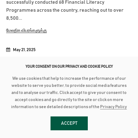
successfully conducted 68 Financial Literacy
Programmes across the country, reaching out to over
8,500...
மேலதிக விபரங்களுக்கு
May 21, 2025
AMANA BANK INTRODUCES ENHANCED 'AMANA BANK KIDS'
SAVINGS PROGRAM AIMED AT EMPOWERING YOUNG SAVERS.
YOUR CONSENT ON OUR PRIVACY AND COOKIE POLICY
Amana Bank has introduced an enhanced range of
We use cookies that help to increase the performance of our
website to serve you better, to provide social media features
Children’s Savings products under the banner of Amana
and to analyse our traffic. Click accept to give your consent to
Bank Kids. This initiative aims to instil the habit of saving
accept cookies and go directly to the site or click on more
in children from a very early age while, setting the
information to see detailed descriptions of the
Privacy Policy
foundation for lifelong financial discipline. Amana Bank
Kids provides a variety...
ACCEPT
மேலதிக விபரங்களுக்கு