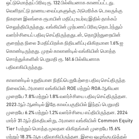
ஒட்டுமொத்தப் பிரிவு ரூ. 132 பில்லியனாக காணப்பட்டது.
வெளிநாட்டு நாணய வைப்புகளுக்கு அமெரிக்க டொலருக்கு
நிகரான இலங்கை ரூபாயின் மதிப்பு உயர்வு இதில் தாக்கம்
செலுத்தியிருந்தது. வங்கியின் முற்பணப் பிரிவு தொடர்ந்தும்
வளர்ச்சியைப் பதிவு செய்திருந்ததுடன், தொழிற்துறையின்
குறைந்த நிலை 3 மதிப்பிறக்க நிதியளிப்பு விகிதமான 1.6% ஐ
கொண்டிருந்தது. முதல் காலாண்டில் வங்கியின் மொத்த
சொத்துக்களின் பெறுமதி ரூ. 161.6 பில்லியனாக
பதிவாகியிருந்தது.
காலாண்டில் உறுதியான நிதிப்பெறுபேற்றை பதிவு செய்திருந்த
நிலையில், அமானா வங்கியின் ROE மற்றும் ROA ஆகியன
முறையே 7.8% மற்றும் 1.8% வளர்ச்சியை பதிவு செய்திருந்தன.
2023 ஆம் ஆண்டில் இதே காலப்பகுதியில் இந்தப் பெறுமதி
முறையே 6.2% மற்றும் 1.2% வளர்ச்சியை எய்தியிருந்தன. 2024
மார்ச் 31 ஆம் திகதியன்று, அமானா வங்கியின் Common Equity
Tier 1 மற்றும் மொத்த மூலதன விகிதங்கள் முறையே 15.6%
மற்றும் 18.3% ஆக பதிவாகியிருந்தன. இவை ஒழுங்குபடுத்தல்