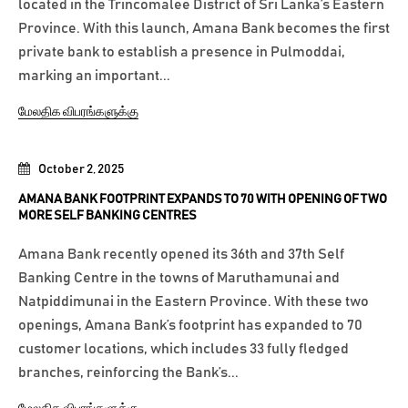
located in the Trincomalee District of Sri Lanka’s Eastern
Province. With this launch, Amana Bank becomes the first
private bank to establish a presence in Pulmoddai,
marking an important...
மேலதிக விபரங்களுக்கு
October 2, 2025
AMANA BANK FOOTPRINT EXPANDS TO 70 WITH OPENING OF TWO
MORE SELF BANKING CENTRES
Amana Bank recently opened its 36th and 37th Self
Banking Centre in the towns of Maruthamunai and
Natpiddimunai in the Eastern Province. With these two
openings, Amana Bank’s footprint has expanded to 70
customer locations, which includes 33 fully fledged
branches, reinforcing the Bank’s...