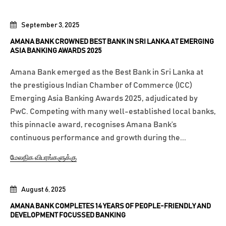
September 3, 2025
AMANA BANK CROWNED BEST BANK IN SRI LANKA AT EMERGING
ASIA BANKING AWARDS 2025
Amana Bank emerged as the Best Bank in Sri Lanka at
the prestigious Indian Chamber of Commerce (ICC)
Emerging Asia Banking Awards 2025, adjudicated by
PwC. Competing with many well-established local banks,
this pinnacle award, recognises Amana Bank’s
continuous performance and growth during the...
மேலதிக விபரங்களுக்கு
August 6, 2025
AMANA BANK COMPLETES 14 YEARS OF PEOPLE-FRIENDLY AND
DEVELOPMENT FOCUSSED BANKING