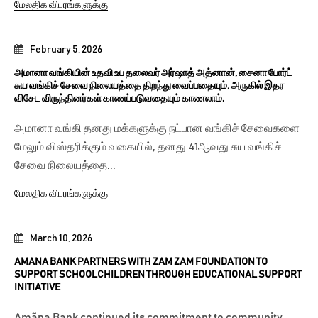
மேலதிக விபரங்களுக்கு
February 5, 2026
அமானா வங்கியின் உதவி உப தலைவர் அர்ஷாத் அத்னான், சைனா போர்ட்
சுய வங்கிச் சேவை நிலையத்தை திறந்து வைப்பதையும், அருகில் இதர
விசேட விருந்தினர்கள் காணப்படுவதையும் காணலாம்.
அமானா வங்கி தனது மக்களுக்கு நட்பான வங்கிச் சேவைகளை
மேலும் விஸ்தரிக்கும் வகையில், தனது 41ஆவது சுய வங்கிச்
சேவை நிலையத்தை...
மேலதிக விபரங்களுக்கு
March 10, 2026
AMANA BANK PARTNERS WITH ZAM ZAM FOUNDATION TO
SUPPORT SCHOOLCHILDREN THROUGH EDUCATIONAL SUPPORT
INITIATIVE
Amãna Bank continued its commitment to community