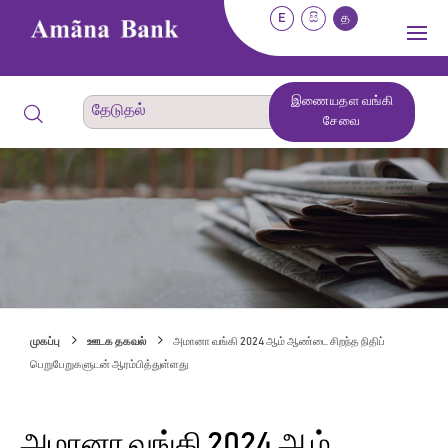
E
සි
த
இணையதள வங்கி
சேவை
முகப்பு
ஊடக தகவல்
அமானா வங்கி 2024 ஆம் ஆண்டை சிறந்த நிதிப்
பெறுபேறுகளுடன் ஆரம்பித்துள்ளது
அமானா வங்கி 2024 ஆம்