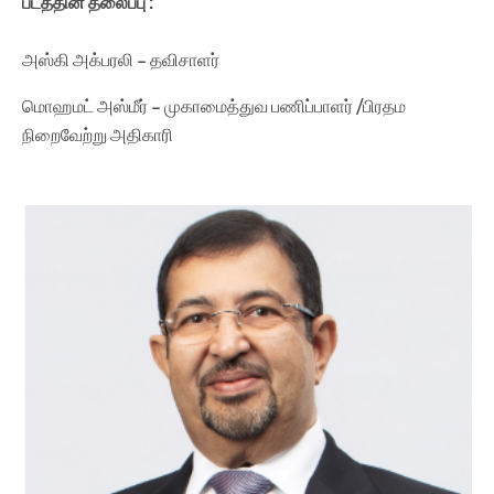
படத்தின் தலைப்பு :
அஸ்கி அக்பரலி – தவிசாளர்
மொஹமட் அஸ்மீர் – முகாமைத்துவ பணிப்பாளர் /பிரதம
நிறைவேற்று அதிகாரி