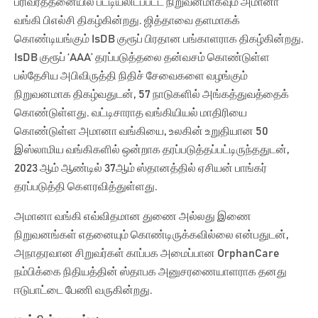
பரிவர்த்தனையில் பட்டியலிடப்பட்ட நிறுவனமாகவும் அமானா
வங்கி பிஎல்சி திகழ்கின்றது. ஜித்தாவை தளமாகக்
கொண்டியங்கும் IsDB குரூப் பிரதான பங்காளராக திகழ்கின்றது.
IsDB குரூப் ‘AAA’ தரப்படுத்தலை தன்வசம் கொண்டுள்ள
பல்தேசிய அபிவிருத்தி நிதிச் சேவைகளை வழங்கும்
நிறுவனமாக திகழ்வதுடன், 57 நாடுகளில் அங்கத்துவத்தைக்
கொண்டுள்ளது. வட்டிசாராத வங்கியியல் மாதிரியை
கொண்டுள்ள அமானா வங்கியை, உலகின் உறுதியான 50
இஸ்லாமிய வங்கிகளில் ஒன்றாக தரப்படுத்தப்பட்டிருந்ததுடன்,
2023 ஆம் ஆண்டில் 37ஆம் ஸ்தானத்தில் ஏசியன் பாங்கர்
தரப்படுத்தி கௌரவித்துள்ளது.
அமானா வங்கி எவ்விதமான துணை அல்லது இணை
நிறுவனங்கள் எதனையும் கொண்டிருக்கவில்லை என்பதுடன்,
அநாதரவான சிறுவர்கள் காப்பக அமைப்பான OrphanCare
நம்பிக்கை நிதியத்தின் ஸ்தாபக அனுசரணையாளராக தனது
ஈடுபாட்டை பேணி வருகின்றது.