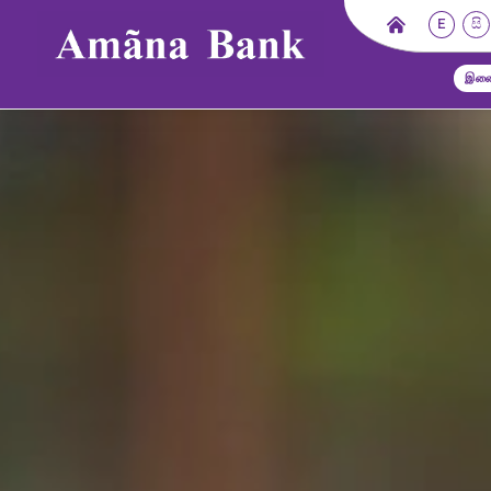
E
සි
இணை