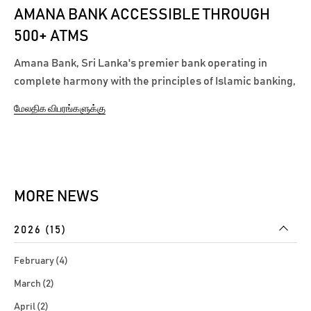
AMANA BANK ACCESSIBLE THROUGH
500+ ATMS
Amana Bank, Sri Lanka's premier bank operating in
complete harmony with the principles of Islamic banking,
is now accessible through the Bank's new ATM network.
மேலதிக விபரங்களுக்கு
The Bank's ATM service is available through its own ATM
machines and through all Commercial Bank of Ceylon
ATM machines island-wide. Speaking...
MORE NEWS
2026 (15)
February (4)
March (2)
April (2)