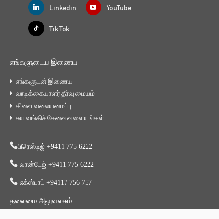
Linkedin
YouTube
Tik Tok
எங்களூடைய இணைய
எங்களுடன் இணைய
வாடிக்கையாளர் தீர்வு மையம்
கிளை வலையமைப்பு
சுய வங்கிச் சேவை வளையங்கள்
பிரெஸ்டிஜ் +9411 775 6222
வான்டேஜ் +9411 775 6222
எக்ஸ்பாட் +94117 756 757
தலைமை அலுவலகம்