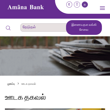
E
සි
த
இணையதள வங்கி
சேவை
முகப்பு
ஊடக தகவல்
ஊடக தகவல்