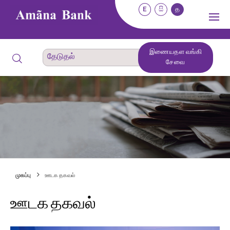
E
සි
த
இணையதள வங்கி
சேவை
முகப்பு
ஊடக தகவல்
ஊடக தகவல்