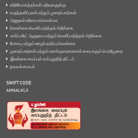
விநியோகத்தர்கள் பதிவுகளுக்கு
கருத்தளிப்புகள் மற்றும் முறைப்பாடுகள்
அணுகல் உரிமை ககொள்மக
கொள்கை வெளிப்படுத்தல் அறிக்கை
கார்ப்பரேட் ஆளுமை மற்றும் வெளிப்படுத்தல் அறிக்கை
மோசடி மற்றும் ஊழல் தடுப்பு கொள்கை
முறைப்பாடுகள் மற்றும் மனக்குறைகளைக் கையாளும் பொறிமுறை
இலங்கை வைப்புக் காப்புறுதித் திட்டம்
தகவல் மையம்
SWIFT CODE
AMNALKLX