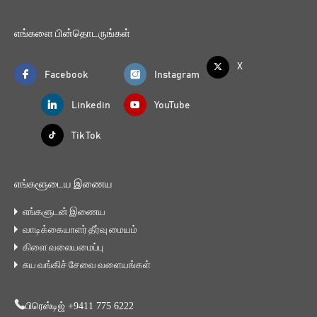
எங்களை பின்தொடருங்கள்
X
Facebook
Instagram
Linkedin
YouTube
Tik Tok
எங்களூடைய இணைய
எங்களுடன் இணைய
வாடிக்கையாளர் தீர்வு மையம்
கிளை வலையமைப்பு
சுய வங்கிச் சேவை வளையங்கள்
பிரெஸ்டிஜ் +9411 775 6222