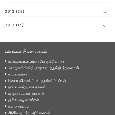
2013 (26)
2012 (15)
விரைவான இணைப்புக்கள்
விண்ணப்ப படிவங்கள் பெற்றுக்கொள்ள
பொது வங்கி விதிமுறைகள் மற்றும் நிபந்தனைகள்
கட்டணங்கள்
இலாப பகிர்வு விகிதம் மற்றும் விகிதங்கள்
நாணய மாற்று விகிதங்கள்
வாடிக்கையாளர் சாசனம்
முக்கிய ஆவணங்கள்
தல வரைப்படம்
2025 வருடாந்த அறிக்கைகள்