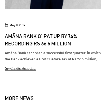
May 8, 2017
AMÃNA BANK Q1 PAT UP BY 74%
RECORDING RS 66.6 MILLION
Amãna Bank recorded a successful first quarter, in which
the Bank achieved a Profit Before Tax of Rs 92.5 million,
reflecting a remarkable YoY growth of 83% from the
மேலதிக விபரங்களுக்கு
corresponding period of 2016. The Bank’s Profit After Tax
for the same period grew by 74% to reach Rs 66.6 million.
Growing...
MORE NEWS