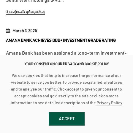
Senthilverl Holdings (Pvt)...
மேலதிக விபரங்களுக்கு
March 3, 2025
AMANA BANK ACHIEVES BBB+ INVESTMENT GRADE RATING
Amana Bank has been assigned a long-term investment-
grade rating of BBB+ with a Stable Outlook by Lanka
YOUR CONSENT ON OUR PRIVACY AND COOKIE POLICY
Rating Agency (LRA) following its initial rating
We use cookies that help to increase the performance of our
assessment. LRA is an independent credit rating agency
website to serve you better, to provide social media features
approved by the Central Bank of Sri Lanka. According to
and to analyse our traffic. Click accept to give your consent to
LRA’s communiqué, the rating...
accept cookies and go directly to the site or click on more
information to see detailed descriptions of the
Privacy Policy
மேலதிக விபரங்களுக்கு
ACCEPT
March 3, 2025
AMANA BANK CONTINUES ROBUST PERFORMANCE IN 2024