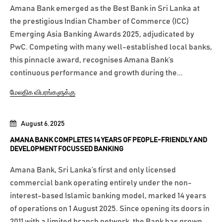
Amana Bank emerged as the Best Bank in Sri Lanka at
the prestigious Indian Chamber of Commerce (ICC)
Emerging Asia Banking Awards 2025, adjudicated by
PwC. Competing with many well-established local banks,
this pinnacle award, recognises Amana Bank’s
continuous performance and growth during the...
மேலதிக விபரங்களுக்கு
August 6, 2025
AMANA BANK COMPLETES 14 YEARS OF PEOPLE-FRIENDLY AND
DEVELOPMENT FOCUSSED BANKING
Amana Bank, Sri Lanka’s first and only licensed
commercial bank operating entirely under the non-
interest-based Islamic banking model, marked 14 years
of operations on 1 August 2025. Since opening its doors in
2011 with a limited branch network, the Bank has grown