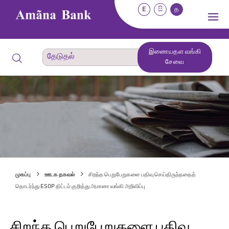
E
සි
த
இணையதள வங்கி
சேவை
முகப்பு
ஊடக தகவல்
சிறந்த பெறுபேறுகளை பதிவு செய்திருந்ததைத்
தொடர்ந்து ESOP திட்டம் குறித்து அமானா வங்கி அறிவிப்பு
சிறந்த பெறுபேறுகளை பதிவு