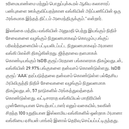
உரிமையாண்மை மற்றும் பொறுப்புக்கூரல் ஆகிய கலாசாரப்
பண்புகளை ஊக்குவிப்பதற்கான வங்கியின் அர்ப்பணிப்பின் ஒரு
அங்கமாக இந்தத் திட்டம் அமைந்திருக்கும்.” என்றார்.
இலங்கை மத்திய வங்கியின் அனுமதி பெற்று இயங்கும் நிதிச்
சேவைகளை வழங்கும் நிறுவனமாகவும் கொழும்பு பங்குப்
பரிவர்த்தனையில் பட்டியலிடப்பட்ட நிறுவனமாகவும் அமானா
வங்கி பிஎல்சி திகழ்கின்றது. ஜித்தாவை தளமாகக்
கொண்டியங்கும் IsDB குரூப் பிரதான பங்காளராக திகழ்வதுடன்,
வங்கியின் 29.97% பங்குகளை தன்வசம் கொண்டுள்ளது. IsDB
குரூப் ‘AAA’ தரப்படுத்தலை தன்வசம் கொண்டுள்ள பல்தேசிய
அபிவிருத்தி நிதிச் சேவைகளை வழங்கும் நிறுவனமாக
திகழ்வதுடன், 57 நாடுகளில் அங்கத்துவத்தைக்
கொண்டுள்ளது. வட்டிசாராத வங்கியியல் மாதிரியின்
முன்னோடியான செயற்பாட்டாளர் எனும் வகையில், உலகின்
சிறந்த 100 உறுதியான இஸ்லாமிய வங்கிகளில் ஒன்றாக அமானா
வங்கியை ஏசியன் பாங்கர் இனால் தெரிவு செய்யப்பட்டிருந்தது.