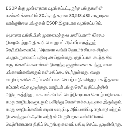
ESOP க்கு முன்னதாக வழங்கப்பட்டிருந்த பங்குகளின்
எண்ணிக்கையில் 3% க்கு நிகரான 83,518,485 சாதாரண
வாக்குரிமை பங்குகள் ESOP இனூடாக வழங்கப்படும்.
அமானா வங்கியின் முகாமைத்துவ பணிப்பாளர் /பிரதம
நிறைவேற்று அதிகாரி மொஹமட் அஸ்மீர் கருத்துத்
தெரிவிக்கையில், “அமானா வங்கி தொடர்ச்சியாக சிறந்த
பெறுபேறுகளைப் பதிவு செய்துள்ளது. குறிப்பாக, கடந்த சில
வருடங்களில் சவால்கள் நிறைந்த சூழல்களை கடந்து, சகல
பங்காளர்களினதும் நன்மதிப்பை பெற்றுள்ளது. எமது
ஊழியர்களின் அர்ப்பணிப்பான செயற்பாடுகளினூடாக இதனை
எம்மால் எய்த முடிந்தது. ஊழியர் பங்கு தெரிவு திட்டத்தின்
அறிமுகத்தினூடாக, வங்கியின் வெற்றிகரமான செயற்பாடுகளை
எமது ஊழியர்களுடனும் பகிர்ந்து கொள்ளக்கூடியதாக இருக்கும்.
எமது ஊழியர்களின் கடின உழைப்பு, அர்ப்பணிப்பு, ஈடுபாடு மற்றும்
நிபுணத்துவம் ஆகியவற்றின் பெறுபேறாக வங்கியினால்
வெற்றிகரமான நிதிப் பெறுபேறுகளைப் பதிவு செய்ய முடிகின்றது.