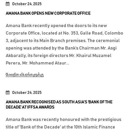
October 24, 2025
AMANA BANK OPENS NEW CORPORATE OFFICE
Amana Bank recently opened the doors to its new
Corporate Office, located at No. 353, Galle Road, Colombo
3, adjacent to its Main Branch premises. The ceremonial
opening was attended by the Bank’s Chairman Mr. Asgi
Akbarally, its foreign directors Mr. Khairul Muzamel
Perera, Mr. Mohammed Ataur...
மேலதிக விபரங்களுக்கு
October 24, 2025
AMANA BANK RECOGNISED AS SOUTH ASIA’S ‘BANK OF THE
DECADE’ AT IFFSA AWARDS
Amana Bank was recently honoured with the prestigious
title of 'Bank of the Decade' at the 10th Islamic Finance