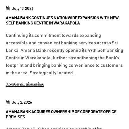
July 13, 2026
AMANA BANK CONTINUES NATIONWIDE EXPANSION WITH NEW
SELF BANKING CENTRE IN WARAKAPOLA
Continuing its commitment towards expanding
accessible and convenient banking services across Sri
Lanka, Amana Bank recently opened its 47th Self Banking
Centre in Warakapola, further strengthening the Bank’s
footprint and bringing banking convenience to customers
in the area. Strategically located...
மேலதிக விபரங்களுக்கு
July 2, 2026
AMANA BANK ACQUIRES OWNERSHIP OF CORPORATE OFFICE
PREMISES