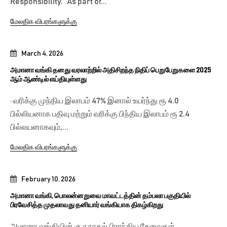
Responsibility.” As part of...
மேலதிக விபரங்களுக்கு
March 4, 2026
அமானா வங்கி தனது வரலாற்றில் அதிசிறந்த நிதிப் பெறுபேறுகளை 2025
ஆம் ஆண்டில் எய்தியுள்ளது
· வரிக்கு முந்திய இலாபம் 47% இனால் உயர்ந்து ரூ 4.0
பில்லியனாக பதிவு மற்றும் வரிக்கு பிந்திய இலாபம் ரூ 2.4
பில்லயனாகவும்,...
மேலதிக விபரங்களுக்கு
February 10, 2026
அமானா வங்கி, பொலன்னறுவை மாவட்டத்தின் தம்பலா பகுதியில்
பிரவேசித்த முதலாவது தனியார் வங்கியாக திகழ்கிறது
அமானா வங்கியின் குருநாகல் பிராந்திய சேவைகள்