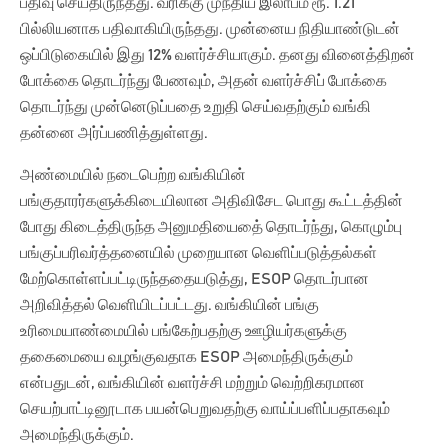
பதிவு செய்திருந்தது. வரிக்கு முந்திய இலாபம் ரூ. 1.21
பில்லியனாக பதிவாகியிருந்தது. முன்னைய நிதியாண்டுடன்
ஒப்பிடுகையில் இது 12% வளர்ச்சியாகும். தனது வினைத்திறன்
போக்கை தொடர்ந்து பேணவும், அதன் வளர்ச்சிப் போக்கை
தொடர்ந்து முன்னெடுப்பதை உறுதி செய்வதற்கும் வங்கி
தன்னை அர்ப்பணித்துள்ளது.
அண்மையில் நடைபெற்ற வங்கியின்
பங்குதாரர்களுக்கிடையிலான அதிவிசேட பொது கூட்டத்தின்
போது கிடைத்திருந்த அனுமதியைதை் தொடர்ந்து, கொழும்பு
பங்குப்பரிவர்த்தனையில் முறையான வெளிப்படுத்தல்கள்
மேற்கொள்ளப்பட்டிருந்ததையடுத்து, ESOP தொடர்பான
அறிவித்தல் வெளியிடப்பட்டது. வங்கியின் பங்கு
உரிமையாண்மையில் பங்கேற்பதற்கு ஊழியர்களுக்கு
தகைமையை வழங்குவதாக ESOP அமைந்திருக்கும்
என்பதுடன், வங்கியின் வளர்ச்சி மற்றும் வெற்றிகரமான
செயற்பாட்டினூடாக பயன்பெறுவதற்கு வாய்ப்பளிப்பதாகவும்
அமைந்திருக்கும்.