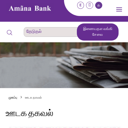
E
සි
த
இணையதள வங்கி
சேவை
முகப்பு
ஊடக தகவல்
ஊடக தகவல்