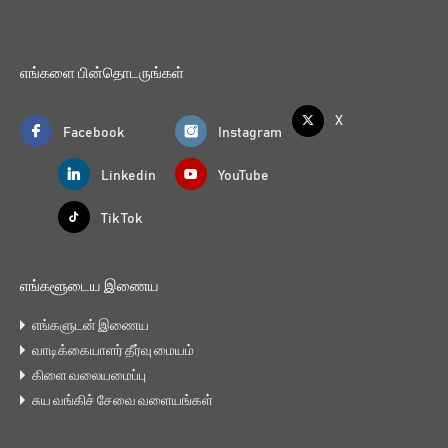
எங்களை பின்தொடருங்கள்
X
Facebook
Instagram
Linkedin
YouTube
Tik Tok
எங்களூடைய இணைய
எங்களுடன் இணைய
வாடிக்கையாளர் தீர்வு மையம்
கிளை வலையமைப்பு
சுய வங்கிச் சேவை வளையங்கள்