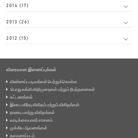
2014 (17)
2013 (26)
2012 (15)
விரைவான இணைப்புக்கள்
விண்ணப்ப படிவங்கள் பெற்றுக்கொள்ள
பொது வங்கி விதிமுறைகள் மற்றும் நிபந்தனைகள்
கட்டணங்கள்
இலாப பகிர்வு விகிதம் மற்றும் விகிதங்கள்
நாணய மாற்று விகிதங்கள்
வாடிக்கையாளர் சாசனம்
முக்கிய ஆவணங்கள்
தல வரைப்படம்