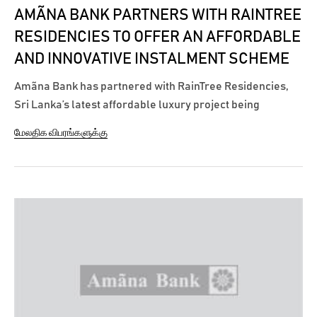
AMÃNA BANK PARTNERS WITH RAINTREE
RESIDENCIES TO OFFER AN AFFORDABLE
AND INNOVATIVE INSTALMENT SCHEME
Amãna Bank has partnered with RainTree Residencies,
Sri Lanka’s latest affordable luxury project being
developed in the heart of Colombo 3, to offer customers
மேலதிக விபரங்களுக்கு
an apartment financing solution with an innovative
repayment plan. Through this partnership, customers
are facilitated with a repayment...