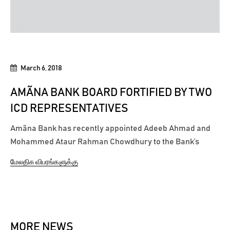
March 6, 2018
AMÃNA BANK BOARD FORTIFIED BY TWO
ICD REPRESENTATIVES
Amãna Bank has recently appointed Adeeb Ahmad and
Mohammed Ataur Rahman Chowdhury to the Bank’s
Board of Directors as representatives of its principal
மேலதிக விபரங்களுக்கு
shareholder IB Growth Fund (Labuan) LLP, owned by the
Islamic Corporation for the Development of the Private
Sector (ICD) which is a subsidiary...
MORE NEWS