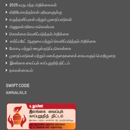
2025 வருடாந்த அறிக்கைகள்
விநியோகத்தர்கள் பதிவுகளுக்கு
கருத்தளிப்புகள் மற்றும் முறைப்பாடுகள்
அணுகல் உரிமை ககொள்மக
கொள்கை வெளிப்படுத்தல் அறிக்கை
கார்ப்பரேட் ஆளுமை மற்றும் வெளிப்படுத்தல் அறிக்கை
மோசடி மற்றும் ஊழல் தடுப்பு கொள்கை
முறைப்பாடுகள் மற்றும் மனக்குறைகளைக் கையாளும் பொறிமுறை
இலங்கை வைப்புக் காப்புறுதித் திட்டம்
தகவல் மையம்
SWIFT CODE
AMNALKLX