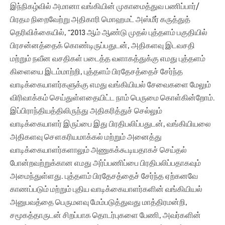
இந்நிகழ்வில் அமானா வங்கியின் முகாமைத்துவ பணிப்பார்/
பிரதம நிறைவேற்று அதிகாரி மொஹமட் அஸ்மீர் கருத்துத்
தெரிவிக்கையில், “2013 ஆம் ஆண்டு முதல் புத்தளம் பகுதியில்
பிரசன்னத்தைக் கொண்டிருப்பதுடன், அதிகளவு இடவசதி
மற்றும் நவீன வசதிகள் படைத்த வளாகத்துக்கு எமது புத்தளம்
கிளையை இடம்மாற்றி, புத்தளம் பிரதேசத்தைச் சேர்ந்த
வாடிக்கையாளர்களுக்கு எமது வங்கியியல் சேவைகளை மேலும்
விரிவாக்கம் செய்துள்ளதையிட்ட நாம் பெருமை கொள்கின்றோம்.
இப்பிராந்தியத்திலிருந்து அதிகரித்துச் செல்லும்
வாடிக்கையாளர் இருப்பை இது பிரதிபலிப்பதுடன், வங்கியியலை
அதிகளவு சௌகரியமாக்கல் மற்றும் அனைத்து
வாடிக்கையாளர்களாலும் அணுகக்கூடியதாகச் செய்தல்
போன்றவற்றுக்கான எமது அர்ப்பணிப்பை பிரதிபலிப்பதாகவும்
அமைந்துள்ளது. புத்தளம் பிரதேசத்தைச் சேர்ந்த ஏற்கனவே
காணப்படும் மற்றும் புதிய வாடிக்கையாளர்களின் வங்கியியல்
அனுபவத்தை பெருமளவு மேம்படுத்துவது மாத்திரமன்றி,
சமூகத்தாருடன் சிறப்பாக தொடர்புகளை பேணி, அவர்களின்