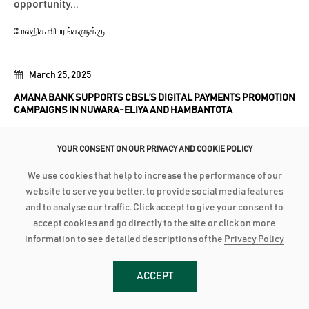
opportunity...
மேலதிக விபரங்களுக்கு
March 25, 2025
AMANA BANK SUPPORTS CBSL’S DIGITAL PAYMENTS PROMOTION
CAMPAIGNS IN NUWARA-ELIYA AND HAMBANTOTA
Amana Bank recently participated in the Digital
YOUR CONSENT ON OUR PRIVACY AND COOKIE POLICY
Payments Promotion Campaign 2025 held in Nuwara-
Eliya and Hambantota, under the theme “Shaping the
We use cookies that help to increase the performance of our
website to serve you better, to provide social media features
Future through Digital Transactions.” Organized by the
and to analyse our traffic. Click accept to give your consent to
Central Bank of Sri Lanka (CBSL) in collaboration with the
accept cookies and go directly to the site or click on more
respective District Secretariats,...
information to see detailed descriptions of the
Privacy Policy
மேலதிக விபரங்களுக்கு
ACCEPT
March 24, 2025