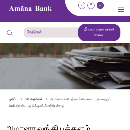
E
සි
த
இணையதள வங்கி
சேவை
முகப்பு
ஊடக தகவல்
அமானா வங்கி புத்தளம் கிளையை புதிய மற்றும்
மேம்படுத்திய பகுதிக்கு இடம்மாற்றியுள்ளது
அமானா வங்கி புத்தளம்