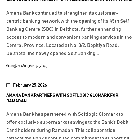
AMANA BANK OPENS 45TH SELF BANKING CENTRE IN DELTHOTA
Amana Bank continued to strengthen its customer-
centric banking network with the opening of its 45th Self
Banking Centre (SBC) in Delthota, further enhancing
access to modern and convenient banking services in the
Central Province. Located at No. 3/2, Bopitiya Road,
Delthota, the newly opened Self Banking...
மேலதிக விபரங்களுக்கு
February 25, 2026
AMANA BANK PARTNERS WITH SOFTLOGIC GLOMARK FOR
RAMADAN
Amana Bank has partnered with Softlogic Glomark to
offer exclusive supermarket savings to the Bank’s Debit
Card holders during Ramadan. This collaboration
reflects the Bank’s continued commitment to supporting