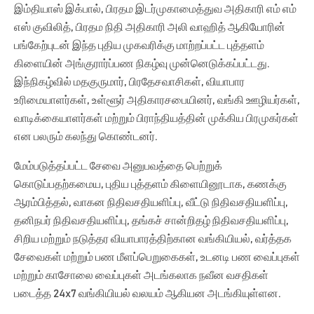
இம்தியாஸ் இக்பால், பிரதம இடர்முகாமைத்துவ அதிகாரி எம் எம்
எஸ் குவிலித், பிரதம நிதி அதிகாரி அலி வாஹித் ஆகியோரின்
பங்கேற்புடன் இந்த புதிய முகவரிக்கு மாற்றப்பட்ட புத்தளம்
கிளையின் அங்குரார்ப்பண நிகழ்வு முன்னெடுக்கப்பட்டது.
இந்நிகழ்வில் மதகுருமார், பிரதேசவாசிகள், வியாபார
உரிமையாளர்கள், உள்ளூர் அதிகாரசபையினர், வங்கி ஊழியர்கள்,
வாடிக்கையாளர்கள் மற்றும் பிராந்தியத்தின் முக்கிய பிரமுகர்கள்
என பலரும் கலந்து கொண்டனர்.
மேம்படுத்தப்பட்ட சேவை அனுபவத்தை பெற்றுக்
கொடுப்பதற்கமைய, புதிய புத்தளம் கிளையினூடாக, கணக்கு
ஆரம்பித்தல், வாகன நிதிவசதியளிப்பு, வீட்டு நிதிவசதியளிப்பு,
தனிநபர் நிதிவசதியளிப்பு, தங்கச் சான்றிதழ் நிதிவசதியளிப்பு,
சிறிய மற்றும் நடுத்தர வியாபாரத்திற்கான வங்கியியல், வர்த்தக
சேவைகள் மற்றும் பண மீளப்பெறுகைகள், உடனடி பண வைப்புகள்
மற்றும் காசோலை வைப்புகள் அடங்கலாக நவீன வசதிகள்
படைத்த 24x7 வங்கியியல் வலயம் ஆகியன அடங்கியுள்ளன.