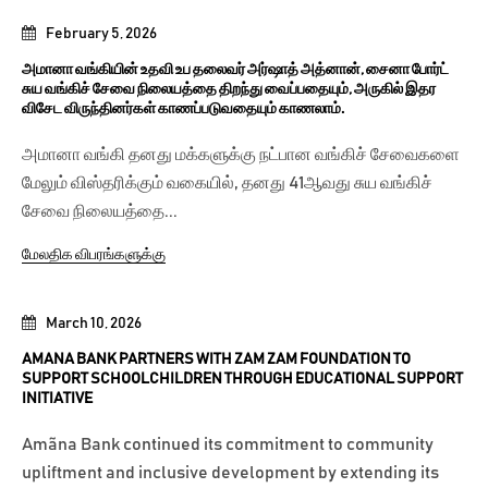
February 5, 2026
அமானா வங்கியின் உதவி உப தலைவர் அர்ஷாத் அத்னான், சைனா போர்ட்
சுய வங்கிச் சேவை நிலையத்தை திறந்து வைப்பதையும், அருகில் இதர
விசேட விருந்தினர்கள் காணப்படுவதையும் காணலாம்.
அமானா வங்கி தனது மக்களுக்கு நட்பான வங்கிச் சேவைகளை
மேலும் விஸ்தரிக்கும் வகையில், தனது 41ஆவது சுய வங்கிச்
சேவை நிலையத்தை...
மேலதிக விபரங்களுக்கு
March 10, 2026
AMANA BANK PARTNERS WITH ZAM ZAM FOUNDATION TO
SUPPORT SCHOOLCHILDREN THROUGH EDUCATIONAL SUPPORT
INITIATIVE
Amãna Bank continued its commitment to community
upliftment and inclusive development by extending its