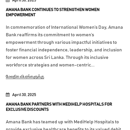
April 30, 2025
AMANA BANK CONTINUES TO STRENGTHEN WOMEN
EMPOWERMENT
In commemoration of International Women’s Day, Amana
Bank reaffirms its commitment to women’s
empowerment through various impactful initiatives to
foster financial independence, leadership, and inclusion
for women across Sri Lanka. Through its inclusive
workforce strategies and women-centric...
மேலதிக விபரங்களுக்கு
April 30, 2025
AMANA BANK PARTNERS WITH MEDIHELP HOSPITALS FOR
EXCLUSIVE DISCOUNTS
Amana Bank has teamed up with MediHelp Hospitals to
provide exclusive healthcare benefits to its valued debit