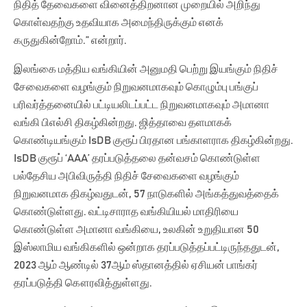
நிதித் தேவைகளை வினைத்திறனான முறையில் அறிந்து
கொள்வதற்கு உதவியாக அமைந்திருக்கும் எனக்
கருதுகின்றோம்.” என்றார்.
இலங்கை மத்திய வங்கியின் அனுமதி பெற்று இயங்கும் நிதிச்
சேவைகளை வழங்கும் நிறுவனமாகவும் கொழும்பு பங்குப்
பரிவர்த்தனையில் பட்டியலிடப்பட்ட நிறுவனமாகவும் அமானா
வங்கி பிஎல்சி திகழ்கின்றது. ஜித்தாவை தளமாகக்
கொண்டியங்கும் IsDB குரூப் பிரதான பங்காளராக திகழ்கின்றது.
IsDB குரூப் ‘AAA’ தரப்படுத்தலை தன்வசம் கொண்டுள்ள
பல்தேசிய அபிவிருத்தி நிதிச் சேவைகளை வழங்கும்
நிறுவனமாக திகழ்வதுடன், 57 நாடுகளில் அங்கத்துவத்தைக்
கொண்டுள்ளது. வட்டிசாராத வங்கியியல் மாதிரியை
கொண்டுள்ள அமானா வங்கியை, உலகின் உறுதியான 50
இஸ்லாமிய வங்கிகளில் ஒன்றாக தரப்படுத்தப்பட்டிருந்ததுடன்,
2023 ஆம் ஆண்டில் 37ஆம் ஸ்தானத்தில் ஏசியன் பாங்கர்
தரப்படுத்தி கௌரவித்துள்ளது.