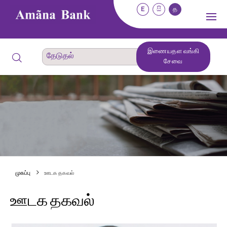
E
සි
த
இணையதள வங்கி
சேவை
முகப்பு
ஊடக தகவல்
ஊடக தகவல்