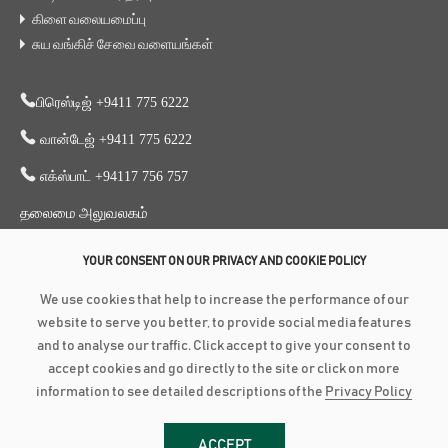
கிளை வலையமைப்பு
சுய வங்கிச் சேவை வளையங்கள்
பிரெஸ்டிஜ் +9411 775 6222
வான்டேஜ் +9411 775 6222
எக்ஸ்பாட் +94117 756 757
தலைமை அலுவலகம்
353, காலி வீதி, கொழும்பு 03
YOUR CONSENT ON OUR PRIVACY AND COOKIE POLICY
+94 117 756 756
We use cookies that help to increase the performance of our
+94 112 574 419
website to serve you better, to provide social media features
and to analyse our traffic. Click accept to give your consent to
accept cookies and go directly to the site or click on more
பதிப்புரிமை ©
2026
காப்புரிமை @ 2026 அமானா வங்கி பிஎல்சி என்பது
information to see detailed descriptions of the
Privacy Policy
இலங்கை மத்திய வங்கியின் அனுமதி பெற்று மேற்பார்வை செய்யப்படும் வணிக
வங்கியாகும் | ஃபிட்ச் தரப்படுத்தல்: BBB-(lka) நிலையான புறத்தோற்றம் (PB
ACCEPT