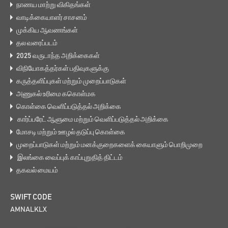
நாணய மாற்று விகிதங்கள்
வாடிக்கையாளர் சாசனம்
முக்கிய ஆவணங்கள்
தல வரைப்படம்
2025 வருடாந்த அறிக்கைகள்
விநியோகத்தர்கள் பதிவுகளுக்கு
கருத்தளிப்புகள் மற்றும் முறைப்பாடுகள்
அணுகல் உரிமை ககொள்மக
கொள்கை வெளிப்படுத்தல் அறிக்கை
கார்ப்பரேட் ஆளுமை மற்றும் வெளிப்படுத்தல் அறிக்கை
மோசடி மற்றும் ஊழல் தடுப்பு கொள்கை
முறைப்பாடுகள் மற்றும் மனக்குறைகளைக் கையாளும் பொறிமுறை
இலங்கை வைப்புக் காப்புறுதித் திட்டம்
தகவல் மையம்
SWIFT CODE
AMNALKLX