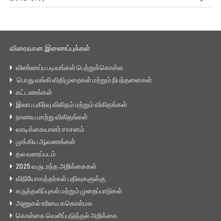
விரைவான இணைப்புக்கள்
விண்ணப்ப படிவங்கள் பெற்றுக்கொள்ள
பொது வங்கி விதிமுறைகள் மற்றும் நிபந்தனைகள்
கட்டணங்கள்
இலாப பகிர்வு விகிதம் மற்றும் விகிதங்கள்
நாணய மாற்று விகிதங்கள்
வாடிக்கையாளர் சாசனம்
முக்கிய ஆவணங்கள்
தல வரைப்படம்
2025 வருடாந்த அறிக்கைகள்
விநியோகத்தர்கள் பதிவுகளுக்கு
கருத்தளிப்புகள் மற்றும் முறைப்பாடுகள்
அணுகல் உரிமை ககொள்மக
கொள்கை வெளிப்படுத்தல் அறிக்கை