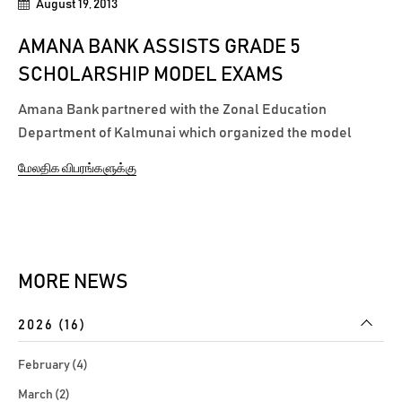
August 19, 2013
AMANA BANK ASSISTS GRADE 5
SCHOLARSHIP MODEL EXAMS
Amana Bank partnered with the Zonal Education
Department of Kalmunai which organized the model
exam for the grade 5 students who are preparing for the
மேலதிக விபரங்களுக்கு
2013 Scholarship Exams in the Kalmunai zone. More than
2400 students got benefited from this initiative which
covered more than 60 schools in the zone....
MORE NEWS
2026 (16)
February (4)
March (2)