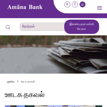
E
සි
த
இணையதள வங்கி
சேவை
முகப்பு
ஊடக தகவல்
ஊடக தகவல்