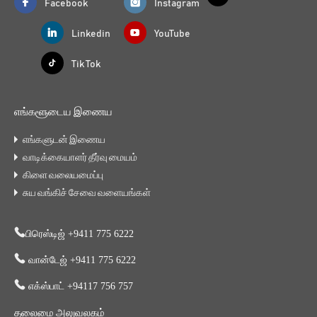
Facebook
Instagram
Linkedin
YouTube
Tik Tok
எங்களூடைய இணைய
எங்களுடன் இணைய
வாடிக்கையாளர் தீர்வு மையம்
கிளை வலையமைப்பு
சுய வங்கிச் சேவை வளையங்கள்
பிரெஸ்டிஜ் +9411 775 6222
வான்டேஜ் +9411 775 6222
எக்ஸ்பாட் +94117 756 757
தலைமை அலுவலகம்