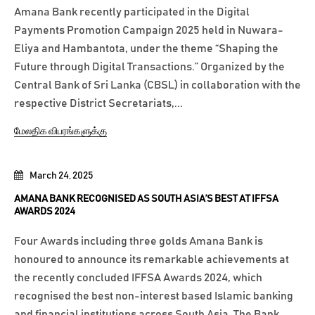
Amana Bank recently participated in the Digital
Payments Promotion Campaign 2025 held in Nuwara-
Eliya and Hambantota, under the theme “Shaping the
Future through Digital Transactions.” Organized by the
Central Bank of Sri Lanka (CBSL) in collaboration with the
respective District Secretariats,...
மேலதிக விபரங்களுக்கு
March 24, 2025
AMANA BANK RECOGNISED AS SOUTH ASIA’S BEST AT IFFSA
AWARDS 2024
Four Awards including three golds Amana Bank is
honoured to announce its remarkable achievements at
the recently concluded IFFSA Awards 2024, which
recognised the best non-interest based Islamic banking
and financial institutions across South Asia. The Bank