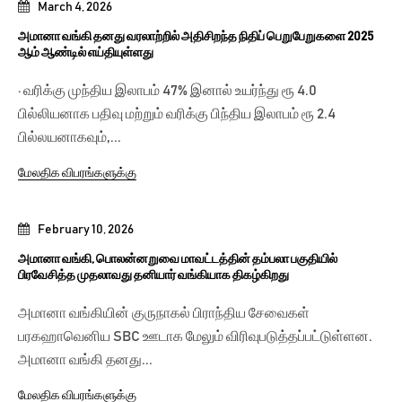
March 4, 2026
அமானா வங்கி தனது வரலாற்றில் அதிசிறந்த நிதிப் பெறுபேறுகளை 2025
ஆம் ஆண்டில் எய்தியுள்ளது
· வரிக்கு முந்திய இலாபம் 47% இனால் உயர்ந்து ரூ 4.0
பில்லியனாக பதிவு மற்றும் வரிக்கு பிந்திய இலாபம் ரூ 2.4
பில்லயனாகவும்,...
மேலதிக விபரங்களுக்கு
February 10, 2026
அமானா வங்கி, பொலன்னறுவை மாவட்டத்தின் தம்பலா பகுதியில்
பிரவேசித்த முதலாவது தனியார் வங்கியாக திகழ்கிறது
அமானா வங்கியின் குருநாகல் பிராந்திய சேவைகள்
பரகஹாவெனிய SBC ஊடாக மேலும் விரிவுபடுத்தப்பட்டுள்ளன.
அமானா வங்கி தனது...
மேலதிக விபரங்களுக்கு