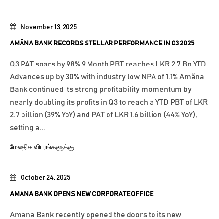
November 13, 2025
AMÃNA BANK RECORDS STELLAR PERFORMANCE IN Q3 2025
Q3 PAT soars by 98% 9 Month PBT reaches LKR 2.7 Bn YTD
Advances up by 30% with industry low NPA of 1.1% Amãna
Bank continued its strong profitability momentum by
nearly doubling its profits in Q3 to reach a YTD PBT of LKR
2.7 billion (39% YoY) and PAT of LKR 1.6 billion (44% YoY),
setting a...
மேலதிக விபரங்களுக்கு
October 24, 2025
AMANA BANK OPENS NEW CORPORATE OFFICE
Amana Bank recently opened the doors to its new