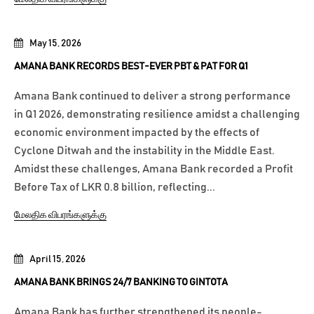
May 15, 2026
AMANA BANK RECORDS BEST-EVER PBT & PAT FOR Q1
Amana Bank continued to deliver a strong performance
in Q1 2026, demonstrating resilience amidst a challenging
economic environment impacted by the effects of
Cyclone Ditwah and the instability in the Middle East.
Amidst these challenges, Amana Bank recorded a Profit
Before Tax of LKR 0.8 billion, reflecting...
மேலதிக விபரங்களுக்கு
April 15, 2026
AMANA BANK BRINGS 24/7 BANKING TO GINTOTA
Amana Bank has further strengthened its people-