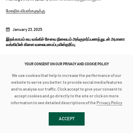
மேலதிக விபரங்களுக்கு
January 23, 2025
இறக்காமம் சுய வங்கிச் சேவை நிலையம் அங்குரார்ப்பணத்துடன் அமானா
வங்கியின் கிளை வலையமைப்பு விஸ்தரிப்பு
அமானா வங்கி தனது வாடிக்கையாளர் அமைவிடங்களை 66
ஆக அதிகரித்துள்ளது. தனது 33ஆவது சுய வங்கிச் சேவை
YOUR CONSENT ON OUR PRIVACY AND COOKIE POLICY
நிலையத்தை, அம்பாறை மாவட்டத்தின்,...
We use cookies that help to increase the performance of our
website to serve you better, to provide social media features
மேலதிக விபரங்களுக்கு
and to analyse our traffic. Click accept to give your consent to
accept cookies and go directly to the site or click on more
information to see detailed descriptions of the
Privacy Policy
December 2, 2024
அமானா வங்கி சுயவங்கிச் சேவை நிலையம் எலபடகமவில் திறப்பு
ACCEPT
அமானா வங்கி தனது 32ஆவது சுய வங்கிச் சேவை