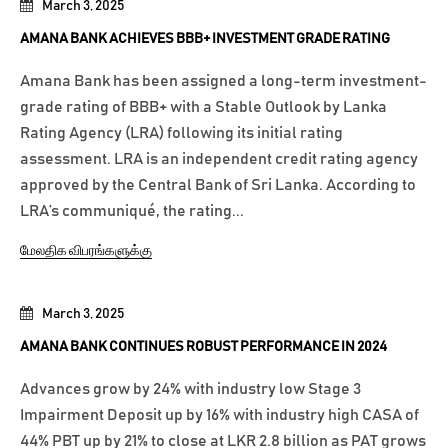
March 3, 2025
AMANA BANK ACHIEVES BBB+ INVESTMENT GRADE RATING
Amana Bank has been assigned a long-term investment-
grade rating of BBB+ with a Stable Outlook by Lanka
Rating Agency (LRA) following its initial rating
assessment. LRA is an independent credit rating agency
approved by the Central Bank of Sri Lanka. According to
LRA’s communiqué, the rating...
மேலதிக விபரங்களுக்கு
March 3, 2025
AMANA BANK CONTINUES ROBUST PERFORMANCE IN 2024
Advances grow by 24% with industry low Stage 3
Impairment Deposit up by 16% with industry high CASA of
44% PBT up by 21% to close at LKR 2.8 billion as PAT grows