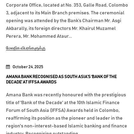
Corporate Office, located at No. 353, Galle Road, Colombo
3, adjacent to its Main Branch premises. The ceremonial
opening was attended by the Bank’s Chairman Mr. Asgi
Akbarally, its foreign directors Mr. Khairul Muzamel
Perera, Mr. Mohammed Ataur...
மேலதிக விபரங்களுக்கு
October 24, 2025
AMANA BANK RECOGNISED AS SOUTH ASIA’S ‘BANK OF THE
DECADE’ AT IFFSA AWARDS
Amana Bank was recently honoured with the prestigious
title of 'Bank of the Decade' at the 10th Islamic Finance
Forum of South Asia (IFFSA) Awards held in Colombo,
reaffirming its position as the pioneer and leader in the
region's non-interest-based Islamic banking and finance
industry. Recognising outstanding...