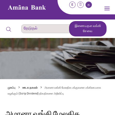
E
සි
த
இணையதள வங்கி
சேவை
முகப்பு
ஊடக தகவல்
அமானா வங்கி மேலதிக பங்குகளை பங்கிலாபமாக
வழங்கும் (Scrip Dividend) திகதிகளை அறிவிப்பு
அமானா வங்கி மேலதிக