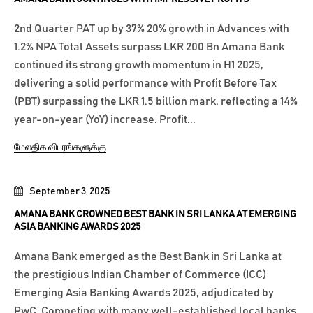
2nd Quarter PAT up by 37% 20% growth in Advances with
1.2% NPA Total Assets surpass LKR 200 Bn Amana Bank
continued its strong growth momentum in H1 2025,
delivering a solid performance with Profit Before Tax
(PBT) surpassing the LKR 1.5 billion mark, reflecting a 14%
year-on-year (YoY) increase. Profit...
மேலதிக விபரங்களுக்கு
September 3, 2025
AMANA BANK CROWNED BEST BANK IN SRI LANKA AT EMERGING
ASIA BANKING AWARDS 2025
Amana Bank emerged as the Best Bank in Sri Lanka at
the prestigious Indian Chamber of Commerce (ICC)
Emerging Asia Banking Awards 2025, adjudicated by
PwC. Competing with many well-established local banks,