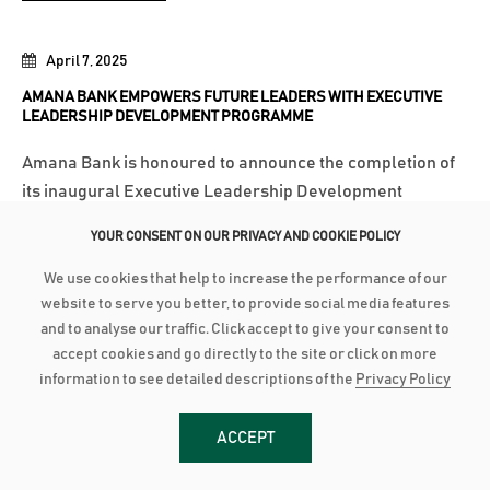
April 7, 2025
AMANA BANK EMPOWERS FUTURE LEADERS WITH EXECUTIVE
LEADERSHIP DEVELOPMENT PROGRAMME
Amana Bank is honoured to announce the completion of
its inaugural Executive Leadership Development
Programme (ELDP), an in-house, intensive 15-week
YOUR CONSENT ON OUR PRIVACY AND COOKIE POLICY
training curriculum designed to identify and develop
visionary leaders from within the organization. This
We use cookies that help to increase the performance of our
program provided junior executives with the
website to serve you better, to provide social media features
and to analyse our traffic. Click accept to give your consent to
opportunity...
accept cookies and go directly to the site or click on more
மேலதிக விபரங்களுக்கு
information to see detailed descriptions of the
Privacy Policy
ACCEPT
March 25, 2025
AMANA BANK SUPPORTS CBSL’S DIGITAL PAYMENTS PROMOTION