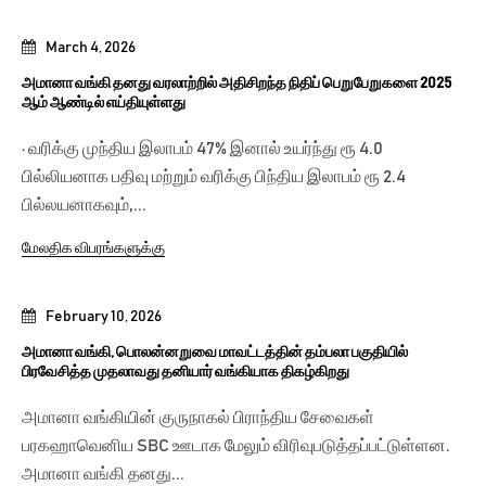
March 4, 2026
அமானா வங்கி தனது வரலாற்றில் அதிசிறந்த நிதிப் பெறுபேறுகளை 2025
ஆம் ஆண்டில் எய்தியுள்ளது
· வரிக்கு முந்திய இலாபம் 47% இனால் உயர்ந்து ரூ 4.0
பில்லியனாக பதிவு மற்றும் வரிக்கு பிந்திய இலாபம் ரூ 2.4
பில்லயனாகவும்,...
மேலதிக விபரங்களுக்கு
February 10, 2026
அமானா வங்கி, பொலன்னறுவை மாவட்டத்தின் தம்பலா பகுதியில்
பிரவேசித்த முதலாவது தனியார் வங்கியாக திகழ்கிறது
அமானா வங்கியின் குருநாகல் பிராந்திய சேவைகள்
பரகஹாவெனிய SBC ஊடாக மேலும் விரிவுபடுத்தப்பட்டுள்ளன.
அமானா வங்கி தனது...