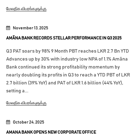
மேலதிக விபரங்களுக்கு
November 13, 2025
AMÃNA BANK RECORDS STELLAR PERFORMANCE IN Q3 2025
Q3 PAT soars by 98% 9 Month PBT reaches LKR 2.7 Bn YTD
Advances up by 30% with industry low NPA of 1.1% Amãna
Bank continued its strong profitability momentum by
nearly doubling its profits in Q3 to reach a YTD PBT of LKR
2.7 billion (39% YoY) and PAT of LKR 1.6 billion (44% YoY),
setting a...
மேலதிக விபரங்களுக்கு
October 24, 2025
AMANA BANK OPENS NEW CORPORATE OFFICE