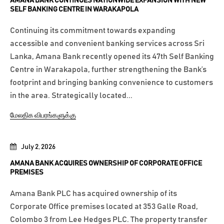
AMANA BANK CONTINUES NATIONWIDE EXPANSION WITH NEW
SELF BANKING CENTRE IN WARAKAPOLA
Continuing its commitment towards expanding
accessible and convenient banking services across Sri
Lanka, Amana Bank recently opened its 47th Self Banking
Centre in Warakapola, further strengthening the Bank’s
footprint and bringing banking convenience to customers
in the area. Strategically located...
மேலதிக விபரங்களுக்கு
July 2, 2026
AMANA BANK ACQUIRES OWNERSHIP OF CORPORATE OFFICE
PREMISES
Amana Bank PLC has acquired ownership of its
Corporate Office premises located at 353 Galle Road,
Colombo 3 from Lee Hedges PLC. The property transfer