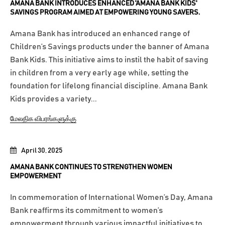
AMANA BANK INTRODUCES ENHANCED 'AMANA BANK KIDS'
SAVINGS PROGRAM AIMED AT EMPOWERING YOUNG SAVERS.
Amana Bank has introduced an enhanced range of
Children’s Savings products under the banner of Amana
Bank Kids. This initiative aims to instil the habit of saving
in children from a very early age while, setting the
foundation for lifelong financial discipline. Amana Bank
Kids provides a variety...
மேலதிக விபரங்களுக்கு
April 30, 2025
AMANA BANK CONTINUES TO STRENGTHEN WOMEN
EMPOWERMENT
In commemoration of International Women’s Day, Amana
Bank reaffirms its commitment to women’s
empowerment through various impactful initiatives to