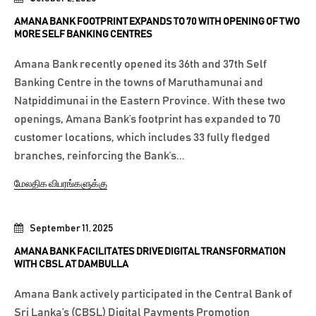
AMANA BANK FOOTPRINT EXPANDS TO 70 WITH OPENING OF TWO
MORE SELF BANKING CENTRES
Amana Bank recently opened its 36th and 37th Self
Banking Centre in the towns of Maruthamunai and
Natpiddimunai in the Eastern Province. With these two
openings, Amana Bank’s footprint has expanded to 70
customer locations, which includes 33 fully fledged
branches, reinforcing the Bank’s...
மேலதிக விபரங்களுக்கு
September 11, 2025
AMANA BANK FACILITATES DRIVE DIGITAL TRANSFORMATION
WITH CBSL AT DAMBULLA
Amana Bank actively participated in the Central Bank of
Sri Lanka’s (CBSL) Digital Payments Promotion