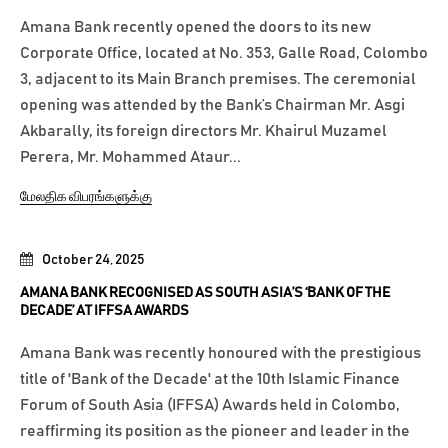
Amana Bank recently opened the doors to its new
Corporate Office, located at No. 353, Galle Road, Colombo
3, adjacent to its Main Branch premises. The ceremonial
opening was attended by the Bank’s Chairman Mr. Asgi
Akbarally, its foreign directors Mr. Khairul Muzamel
Perera, Mr. Mohammed Ataur...
மேலதிக விபரங்களுக்கு
October 24, 2025
AMANA BANK RECOGNISED AS SOUTH ASIA’S ‘BANK OF THE
DECADE’ AT IFFSA AWARDS
Amana Bank was recently honoured with the prestigious
title of 'Bank of the Decade' at the 10th Islamic Finance
Forum of South Asia (IFFSA) Awards held in Colombo,
reaffirming its position as the pioneer and leader in the