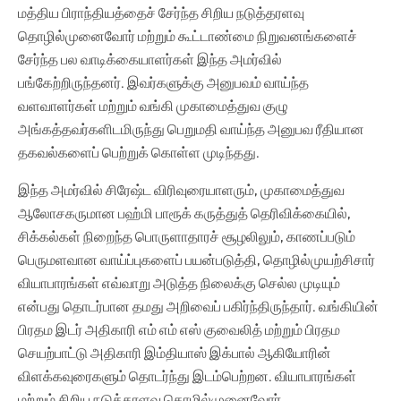
மத்திய பிராந்தியத்தைச் சேர்ந்த சிறிய நடுத்தரளவு
தொழில்முனைவோர் மற்றும் கூட்டாண்மை நிறுவனங்களைச்
சேர்ந்த பல வாடிக்கையாளர்கள் இந்த அமர்வில்
பங்கேற்றிருந்தனர். இவர்களுக்கு அனுபவம் வாய்ந்த
வளவாளர்கள் மற்றும் வங்கி முகாமைத்துவ குழு
அங்கத்தவர்களிடமிருந்து பெறுமதி வாய்ந்த அனுபவ ரீதியான
தகவல்களைப் பெற்றுக் கொள்ள முடிந்தது.
இந்த அமர்வில் சிரேஷ்ட விரிவுரையாளரும், முகாமைத்துவ
ஆலோசகருமான பஹ்மி பாரூக் கருத்துத் தெரிவிக்கையில்,
சிக்கல்கள் நிறைந்த பொருளாதாரச் சூழலிலும், காணப்படும்
பெருமளவான வாய்ப்புகளைப் பயன்படுத்தி, தொழில்முயற்சிசார்
வியாபாரங்கள் எவ்வாறு அடுத்த நிலைக்கு செல்ல முடியும்
என்பது தொடர்பான தமது அறிவைப் பகிர்ந்திருந்தார். வங்கியின்
பிரதம இடர் அதிகாரி எம் எம் எஸ் குவைலித் மற்றும் பிரதம
செயற்பாட்டு அதிகாரி இம்தியாஸ் இக்பால் ஆகியோரின்
விளக்கவுரைகளும் தொடர்ந்து இடம்பெற்றன. வியாபாரங்கள்
மற்றும் சிறிய நடுத்தரளவு தொழில்முனைவோர்