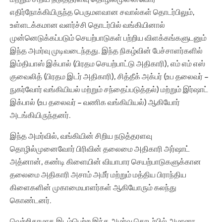
எதிர்நோக்கியிருந்த பெருமளவான சவால்கள் தொடர்பிலும்,
உள்ளடக்கமான வளர்ச்சி தொடர்பில் வங்கியினால்
முன்னெடுக்கப்படும் செயற்பாடுகள் பற்றிய விளக்கங்களுடனும்
இந்த அமர்வு முடிவடைந்தது. இந்த நிகழ்வின் பேச்சாளர்களில்
இம்தியாஸ் இக்பால் (பிரதம செயற்பாட்டு அதிகாரி), எம் எம் எஸ்
குவைலித் (பிரதம இடர் அதிகாரி), சித்தீக் அக்பர் (உப தலைவர் –
நுகர்வோர் வங்கியியல் மற்றும் சந்தைப்படுத்தல்) மற்றும் இர்ஷாட்
இக்பால் (உப தலைவர் – வணிக வங்கியியல்) ஆகியோர்
அடங்கியிருந்தனர்.
இந்த அமர்வில், வங்கியின் சிறிய நடுத்தரளவு
தொழில்முனைவோர் பிரிவின் தலைமை அதிகாரி அர்ஷாட்
அத்னான், கண்டி கிளையின் வியாபார செயற்பாடுகளுக்கான
தலைமை அதிகாரி அசாம் அமீர் மற்றும் மத்திய பிராந்திய
கிளைகளின் முகாமையாளர்கள் ஆகியோரும் கலந்து
கொண்டனர்.
வெற்றிகரமாக இடம்பெற்ற இந்த அமர்வு தொடர்பில் அமானா