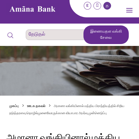
E
සි
த
இணையதள வங்கி
சேவை
முகப்பு
ஊடக தகவல்
அமானா வங்கியினால் மத்திய பிராந்தியத்தில் சிறிய
நடுத்தரளவு தொழில்முனைவோருக்கான வியாபார அமர்வு முன்னெடுப்பு
அமானா வங்கியினால் மத்திய