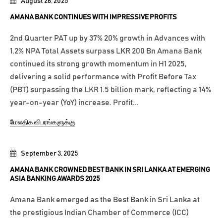
August 26, 2025
AMANA BANK CONTINUES WITH IMPRESSIVE PROFITS
2nd Quarter PAT up by 37% 20% growth in Advances with
1.2% NPA Total Assets surpass LKR 200 Bn Amana Bank
continued its strong growth momentum in H1 2025,
delivering a solid performance with Profit Before Tax
(PBT) surpassing the LKR 1.5 billion mark, reflecting a 14%
year-on-year (YoY) increase. Profit...
மேலதிக விபரங்களுக்கு
September 3, 2025
AMANA BANK CROWNED BEST BANK IN SRI LANKA AT EMERGING
ASIA BANKING AWARDS 2025
Amana Bank emerged as the Best Bank in Sri Lanka at
the prestigious Indian Chamber of Commerce (ICC)