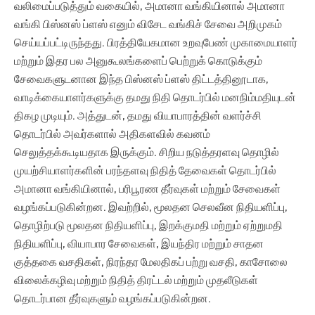
வலிமைப்படுத்தும் வகையில், அமானா வங்கியினால் அமானா
வங்கி பிஸ்னஸ் ப்ளஸ் எனும் விசேட வங்கிச் சேவை அறிமுகம்
செய்யப்பட்டிருந்தது. பிரத்தியேகமான உறவுபேண் முகாமையாளர்
மற்றும் இதர பல அனுகூலங்களைப் பெற்றுக் கொடுக்கும்
சேவைகளுடனான இந்த பிஸ்னஸ் ப்ளஸ் திட்டத்தினூடாக,
வாடிக்கையாளர்களுக்கு தமது நிதி தொடர்பில் மனநிம்மதியுடன்
திகழ முடியும். அத்துடன், தமது வியாபாரத்தின் வளர்ச்சி
தொடர்பில் அவர்களால் அதிகளவில் கவனம்
செலுத்தக்கூடியதாக இருக்கும். சிறிய நடுத்தரளவு தொழில்
முயற்சியாளர்களின் பரந்தளவு நிதித் தேவைகள் தொடர்பில்
அமானா வங்கியினால், பரிபூரண தீர்வுகள் மற்றும் சேவைகள்
வழங்கப்படுகின்றன. இவற்றில், மூலதன செலவீன நிதியளிப்பு,
தொழிற்படு மூலதன நிதியளிப்பு, இறக்குமதி மற்றும் ஏற்றுமதி
நிதியளிப்பு, வியாபார சேவைகள், இயந்திர மற்றும் சாதன
குத்தகை வசதிகள், நிரந்தர மேலதிகப் பற்று வசதி, காசோலை
விலைக்கழிவு மற்றும் நிதித் திரட்டல் மற்றும் முதலீடுகள்
தொடர்பான தீர்வுகளும் வழங்கப்படுகின்றன.