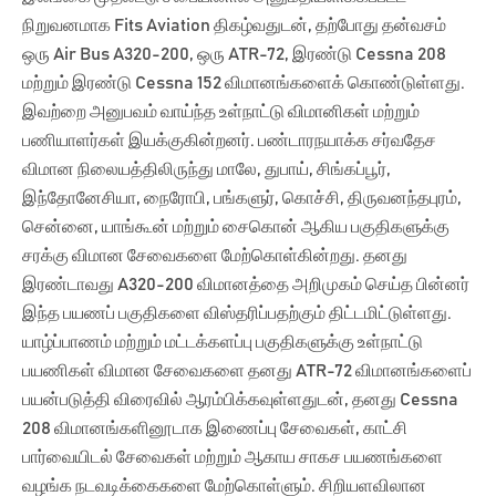
நிறுவனமாக Fits Aviation திகழ்வதுடன், தற்போது தன்வசம்
ஒரு Air Bus A320-200, ஒரு ATR-72, இரண்டு Cessna 208
மற்றும் இரண்டு Cessna 152 விமானங்களைக் கொண்டுள்ளது.
இவற்றை அனுபவம் வாய்ந்த உள்நாட்டு விமானிகள் மற்றும்
பணியாளர்கள் இயக்குகின்றனர். பண்டாரநயாக்க சர்வதேச
விமான நிலையத்திலிருந்து மாலே, துபாய், சிங்கப்பூர்,
இந்தோனேசியா, நைரோபி, பங்களுர், கொச்சி, திருவனந்தபுரம்,
சென்னை, யாங்கூன் மற்றும் சைகொன் ஆகிய பகுதிகளுக்கு
சரக்கு விமான சேவைகளை மேற்கொள்கின்றது. தனது
இரண்டாவது A320-200 விமானத்தை அறிமுகம் செய்த பின்னர்
இந்த பயணப் பகுதிகளை விஸ்தரிப்பதற்கும் திட்டமிட்டுள்ளது.
யாழ்ப்பாணம் மற்றும் மட்டக்களப்பு பகுதிகளுக்கு உள்நாட்டு
பயணிகள் விமான சேவைகளை தனது ATR-72 விமானங்களைப்
பயன்படுத்தி விரைவில் ஆரம்பிக்கவுள்ளதுடன், தனது Cessna
208 விமானங்களினூடாக இணைப்பு சேவைகள், காட்சி
பார்வையிடல் சேவைகள் மற்றும் ஆகாய சாகச பயணங்களை
வழங்க நடவடிக்கைகளை மேற்கொள்ளும். சிறியளவிலான