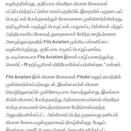
வழங்குகின்றது. குறிப்பாக சர்வதேச விமான சேவைகள்
மட்டுப்படுத்தப்பட்டுள்ள காலப்பகுதியில், இலகுவில் பழுதடையும்
பொருட்கள் போக்குவரத்துச் சேவைகளை முன்னெடுக்கின்றது.
தடுப்பூசிகள், மருந்துப் பொருட்கள், பாதுகாப்பு அங்கிகள் மற்றும்
அத்தியாவசிய சேவைத் துறைகளைச் சேர்ந்த ஊழியர்களை
அழைத்துவருவதில் Fits Aviation முக்கிய பங்களிப்பை
வழங்கியிருந்தது. குறிப்பாக, சமூகப் பொறுப்புணர்வு
நடவடிக்கையாக Fits Aviation இனால் யாழ்ப்பாணத்துக்கு
கொவிட்-19 தடுப்பூசிகள் விநியோகிக்கப்படுகின்றன.” என்றார்.
Fits Aviation இன் விமான சேவைகள் FitsAir எனும் நாமத்தில்
முன்னெடுக்கப்படுவதுடன், இலங்கையின் விமான
தொழிற்துறையில் முன்னோடியாக அமைந்துள்ளது. இலங்கை
சிவில் விமானப் போக்குவரத்து அதிகாரசபையினால் சர்வதேச
சரக்கு கையாளல் செயற்பாடுகளை மேற்கொள்வதற்கு
அனுமதியளிக்கப்பட்ட அங்கீகாரம் பெற்ற முதலாவது தனியார்
விமான சேவை வழங்குநராகவும் திகழ்கின்றது. மேலும்,
இலங்கை முதலீட்டு சபையினால் அனுமதியளிக்கப்பட்ட