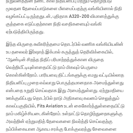
நிறுவனத்தின் நீண்ட கால நிதியளிப்பு மற்றும் தொழிற்படு
மூலதன தேவைப்பாடுகளை மீளமைப்பதற்கு வங்கியினால் நிதி
வழங்கப்பட்டிருந்ததுடன், புதிதாக A320-200 விமானத்துக்கு
குத்தகை எடுப்பதற்கான நிதி வசதிகளையும் வங்கி
ஏற்படுத்தியிருந்தது.
இந்த விருதை சுவீகரித்தமை தொடர்பில் வணிக வங்கியியலின்
உப தலைவர் இர்ஷாத் இக்பால் கருத்துத் தெரிவிக்கையில்,
“ஆண்டின் சிறந்த நிதிப் பரிமாற்றத்துக்கான விருதை
வெற்றியீட்டியுள்ளதையிட்டு நாம் மிகவும் பெருமை
கொள்கின்றோம். பாரியளவு திட்டங்களுக்கு எமது வட்டியில்லாத
நிதியளிப்பு முறை எவ்வாறு பொருத்தமானதாக அமைந்துள்ளது
என்பதை உறுதி செய்வதாக இது அமைந்துள்ளது. ஏற்றுமதியை
ஊக்குவிப்பது தொடர்பில் நாடு அதிகளவு கவனம் செலுத்தும்
காலப்பகுதியில், Fits Aviation உடன் கைகோர்த்துள்ளதையிட்டு
நாம் மகிழ்ச்சியடைகின்றோம். உள்நாட்டு தொழிற்துறைகளுக்கு
அவற்றின் ஏற்றுமதித் தேவைகளை நிவர்த்தி செய்வதற்கு
நம்பிக்கையான ஆகாய சரக்கு போக்குவரத்து சேவைகளை