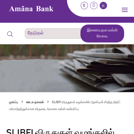
E
සි
த
இணையதள வங்கி
சேவை
முகப்பு
ஊடக தகவல்
SLIBFI விருதுகள் வழங்கலில் ஆண்டின் சிறந்த நிதிப்
பரிமாற்றத்துக்கான விருதை அமானா வங்கி சுவீகரிப்பு
SLIBFI விருதுகள் வழங்கலில்