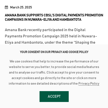
March 25, 2025
AMANA BANK SUPPORTS CBSL’S DIGITAL PAYMENTS PROMOTION
CAMPAIGNS IN NUWARA-ELIYA AND HAMBANTOTA
Amana Bank recently participated in the Digital
Payments Promotion Campaign 2025 held in Nuwara-
Eliya and Hambantota, under the theme “Shaping the
Future through Digital Transactions.” Organized by the
YOUR CONSENT ON OUR PRIVACY AND COOKIE POLICY
Central Bank of Sri Lanka (CBSL) in collaboration with the
respective District Secretariats,...
We use cookies that help to increase the performance of our
website to serve you better, to provide social media features
மேலதிக விபரங்களுக்கு
and to analyse our traffic. Click accept to give your consent to
accept cookies and go directly to the site or click on more
information to see detailed descriptions of the
Privacy Policy
March 24, 2025
AMANA BANK RECOGNISED AS SOUTH ASIA’S BEST AT IFFSA
ACCEPT
AWARDS 2024