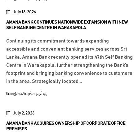
July 13, 2026
AMANA BANK CONTINUES NATIONWIDE EXPANSION WITH NEW
SELF BANKING CENTRE IN WARAKAPOLA
Continuing its commitment towards expanding
accessible and convenient banking services across Sri
Lanka, Amana Bank recently opened its 47th Self Banking
Centre in Warakapola, further strengthening the Bank’s
footprint and bringing banking convenience to customers
in the area. Strategically located...
மேலதிக விபரங்களுக்கு
July 2, 2026
AMANA BANK ACQUIRES OWNERSHIP OF CORPORATE OFFICE
PREMISES