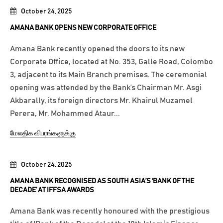
October 24, 2025
AMANA BANK OPENS NEW CORPORATE OFFICE
Amana Bank recently opened the doors to its new
Corporate Office, located at No. 353, Galle Road, Colombo
3, adjacent to its Main Branch premises. The ceremonial
opening was attended by the Bank’s Chairman Mr. Asgi
Akbarally, its foreign directors Mr. Khairul Muzamel
Perera, Mr. Mohammed Ataur...
மேலதிக விபரங்களுக்கு
October 24, 2025
AMANA BANK RECOGNISED AS SOUTH ASIA’S ‘BANK OF THE
DECADE’ AT IFFSA AWARDS
Amana Bank was recently honoured with the prestigious