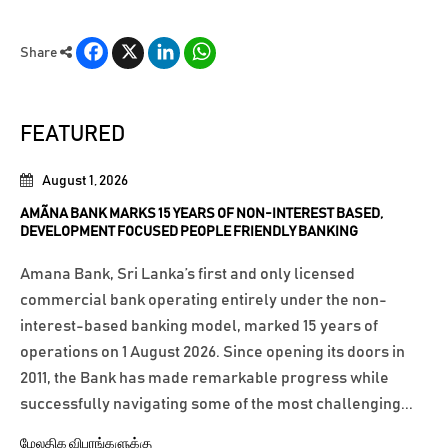
Facebook
X
LinkedIn
WhatsApp
Share
FEATURED
August 1, 2026
AMÃNA BANK MARKS 15 YEARS OF NON-INTEREST BASED,
DEVELOPMENT FOCUSED PEOPLE FRIENDLY BANKING
Amana Bank, Sri Lanka’s first and only licensed
commercial bank operating entirely under the non-
interest-based banking model, marked 15 years of
operations on 1 August 2026. Since opening its doors in
2011, the Bank has made remarkable progress while
successfully navigating some of the most challenging...
மேலதிக விபரங்களுக்கு