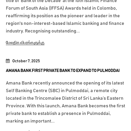
title of 'Bank of the Decade' at the 10th Islamic Finance
Forum of South Asia (IFFSA) Awards held in Colombo,
reaffirming its position as the pioneer and leader in the
region's non-interest-based Islamic banking and finance
industry. Recognising outstanding...
மேலதிக விபரங்களுக்கு
October 7, 2025
AMANA BANK FIRST PRIVATE BANK TO EXPAND TO PULMODDAI
Amana Bank recently announced the opening of its latest
Self Banking Centre (SBC) in Pulmoddai, a remote city
located in the Trincomalee District of Sri Lanka’s Eastern
Province. With this launch, Amana Bank becomes the first
private bank to establish a presence in Pulmoddai,
marking an important...