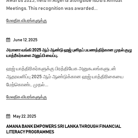
Awards 2025, held in Algeria alongside IsDB’s Annual
Meetings. This recognition was awarded...
மேலதிக விபரங்களுக்கு
June 12, 2025
அமானா வங்கி 2025 ஆம் ஆண்டு ஹஜ் புனிதப் பயணத்திற்கான முதல் குழு
யாத்ரீகர்களை அனுப்பி வைப்பு.
ஹஜ் யாத்திரிகர்களுக்கு பிரத்தியேக அனுகூலங்களுடன்
ஆதரவளிப்பு 2025 ஆம் ஆண்டுக்கான ஹஜ் யாத்திரிகையை
மேற்கொண்ட முதல்...
மேலதிக விபரங்களுக்கு
May 22, 2025
AMANA BANK EMPOWERS SRI LANKA THROUGH FINANCIAL
LITERACY PROGRAMMES