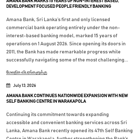
AMÃNA BANK MARKS 15 YEARS OF NON-INTEREST BASED,
DEVELOPMENT FOCUSED PEOPLE FRIENDLY BANKING
Amana Bank, Sri Lanka’s first and only licensed
commercial bank operating entirely under the non-
interest-based banking model, marked 15 years of
operations on 1 August 2026. Since opening its doors in
2011, the Bank has made remarkable progress while
successfully navigating some of the most challenging...
மேலதிக விபரங்களுக்கு
July 13, 2026
AMANA BANK CONTINUES NATIONWIDE EXPANSION WITH NEW
SELF BANKING CENTRE IN WARAKAPOLA
Continuing its commitment towards expanding
accessible and convenient banking services across Sri
Lanka, Amana Bank recently opened its 47th Self Banking
Centre in Warakapola, further strengthening the Bank’s