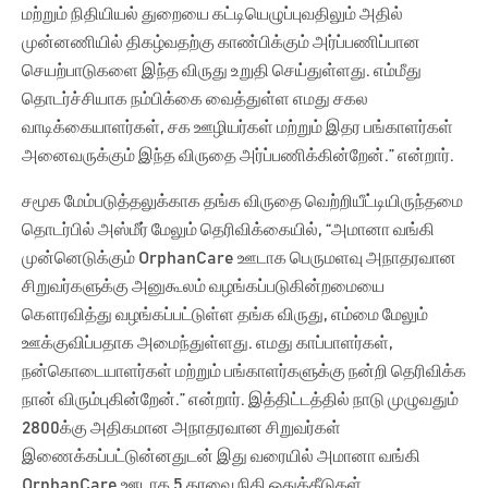
மற்றும் நிதியியல் துறையை கட்டியெழுப்புவதிலும் அதில்
முன்னணியில் திகழ்வதற்கு காண்பிக்கும் அர்ப்பணிப்பான
செயற்பாடுகளை இந்த விருது உறுதி செய்துள்ளது. எம்மீது
தொடர்ச்சியாக நம்பிக்கை வைத்துள்ள எமது சகல
வாடிக்கையாளர்கள், சக ஊழியர்கள் மற்றும் இதர பங்காளர்கள்
அனைவருக்கும் இந்த விருதை அர்ப்பணிக்கின்றேன்.” என்றார்.
சமூக மேம்படுத்தலுக்காக தங்க விருதை வெற்றியீட்டியிருந்தமை
தொடர்பில் அஸ்மீர் மேலும் தெரிவிக்கையில், “அமானா வங்கி
முன்னெடுக்கும் OrphanCare ஊடாக பெருமளவு அநாதரவான
சிறுவர்களுக்கு அனுகூலம் வழங்கப்படுகின்றமையை
கௌரவித்து வழங்கப்பட்டுள்ள தங்க விருது, எம்மை மேலும்
ஊக்குவிப்பதாக அமைந்துள்ளது. எமது காப்பாளர்கள்,
நன்கொடையாளர்கள் மற்றும் பங்காளர்களுக்கு நன்றி தெரிவிக்க
நான் விரும்புகின்றேன்.” என்றார். இத்திட்டத்தில் நாடு முழுவதும்
2800க்கு அதிகமான அநாதரவான சிறுவர்கள்
இணைக்கப்பட்டுன்னதுடன் இது வரையில் அமானா வங்கி
OrphanCare ஊடாக 5 தரவை நிதி ஒதுக்கீடுகள்