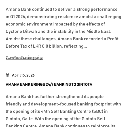
Amana Bank continued to deliver a strong performance
in Q1 2026, demonstrating resilience amidst a challenging
economic environment impacted by the effects of
Cyclone Ditwah and the instability in the Middle East.
Amidst these challenges, Amana Bank recorded a Profit
Before Tax of LKR 0.8 billion, reflecting...
மேலதிக விபரங்களுக்கு
April 15, 2026
AMANA BANK BRINGS 24/7 BANKING TO GINTOTA
Amana Bank has further strengthened its people-
friendly and development-focused banking footprint with
the opening of its 44th Self Banking Centre (SBC) in
Gintota, Galle. With the opening of the Gintota Self
Banking Centre, Amana Bank continues to reinforce its