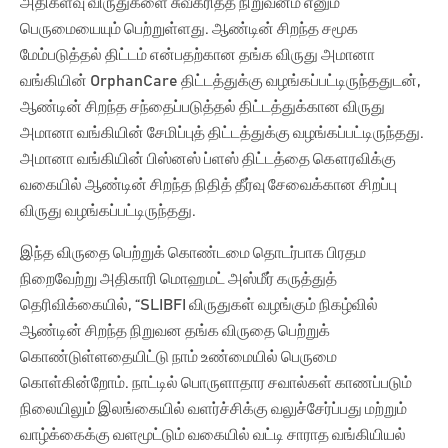
அதிகளவு விருதுகளை சுவீகரித்த நிறுவனம் எனும்
பெருமையையும் பெற்றுள்ளது. ஆண்டின் சிறந்த சமூக
மேம்படுத்தல் திட்டம் என்பதற்கான தங்க விருது அமானா
வங்கியின் OrphanCare திட்டத்துக்கு வழங்கப்பட்டிருந்ததுடன்,
ஆண்டின் சிறந்த சந்தைப்படுத்தல் திட்டத்துக்கான விருது
அமானா வங்கியின் சேமிப்புத் திட்டத்துக்கு வழங்கப்பட்டிருந்தது.
அமானா வங்கியின் பிஸ்னஸ் ப்ளஸ் திட்டத்தை கௌரவிக்கு
வகையில் ஆண்டின் சிறந்த நிதித் தீர்வு சேவைக்கான சிறப்பு
விருது வழங்கப்பட்டிருந்தது.
இந்த விருதை பெற்றுக் கொண்டமை தொடர்பாக பிரதம
நிறைவேற்று அதிகாரி மொஹமட் அஸ்மீர் கருத்துத்
தெரிவிக்கையில், “SLIBFI விருதுகள் வழங்கும் நிகழ்வில்
ஆண்டின் சிறந்த நிறுவன தங்க விருதை பெற்றுக்
கொண்டுள்ளதையிட்டு நாம் உண்மையில் பெருமை
கொள்கின்றோம். நாட்டில் பொருளாதார சவால்கள் காணப்படும்
நிலையிலும் இலங்கையில் வளர்ச்சிக்கு வலுச்சேர்ப்பது மற்றும்
வாழ்க்கைக்கு வளமூட்டும் வகையில் வட்டி சாராத வங்கியியல்