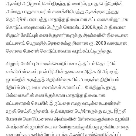
ஆண்டு அறிமுகம் செய்திருந்த நிலையில், தமது பெற்றோரின்
அல்லது பாதுகாவலரின் கணக்கிலிருந்து ஆகக்குறைந்தது
தொடர்ச்சியான பத்து மாதாந்த நிலையான கட்டளைகளினூடாக
கொடுப்பனவுகளைப் பெற்றுக் கொண்ட 2000க்கும் அதிகமான
சிறுவர் சேமிப்புக் கணக்குதாரர்களுக்கு அவர்களின் நிலையான
கட்டளைப் பெறுமதித் தொகைக்கு நிகரான ரூ. 2000 வரையான
தொகை போனஸ் கொடுப்பனவாக வழங்கப்பட்டிருந்தது.
சிறுவர் சேமிப்பு போனஸ் கொடுப்பனவுத் திட்டம் தொடர்பில்
வங்கியின் வைப்புகள் பிரிவின் தலைமை அதிகாரி அர்ஷாத்
ஜமால்தீன் கருத்துத் தெரிவிக்கையில், “பலருக்கு நிதியியல்
ரீதியில் பெருமளவு சவால்கள் காணப்பட்ட போதிலும், தமது
பிள்ளைகளின் கணக்குக்கான மாதாந்த நிலையான
கட்டளைகள் செயலில் இருப்பதை எமது வாடிக்கையாளர்கள்
உறுதி செய்திருந்தனர். அவ்வாறான பெற்றோருக்கு வருட இறுதி
போனஸ் கொடுப்பனவை அவர்களின் பிள்ளைகளுக்காக வழங்கி
அவர்களின் முயற்சியை வரவேற்று ஊக்குவிப்பது முக்கியமானது
என நாம் கருதுகின்றோம். கடந்த ஆண்டு முன்னெடுக்கப்பட்ட