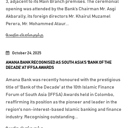
3, adjacent to its Main Branch premises. The ceremonial
opening was attended by the Bank’s Chairman Mr. Asgi
Akbarally, its foreign directors Mr. Khairul Muzamel
Perera, Mr. Mohammed Ataur...
மேலதிக விபரங்களுக்கு
October 24, 2025
AMANA BANK RECOGNISED AS SOUTH ASIA’S ‘BANK OF THE
DECADE’ AT IFFSA AWARDS
Amana Bank was recently honoured with the prestigious
title of 'Bank of the Decade' at the 10th Islamic Finance
Forum of South Asia (IFFSA) Awards held in Colombo,
reaffirming its position as the pioneer and leader in the
region's non-interest-based Islamic banking and finance
industry. Recognising outstanding...