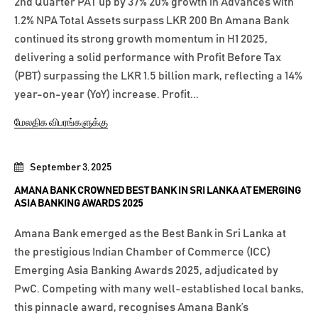
2nd Quarter PAT up by 37% 20% growth in Advances with
1.2% NPA Total Assets surpass LKR 200 Bn Amana Bank
continued its strong growth momentum in H1 2025,
delivering a solid performance with Profit Before Tax
(PBT) surpassing the LKR 1.5 billion mark, reflecting a 14%
year-on-year (YoY) increase. Profit...
மேலதிக விபரங்களுக்கு
September 3, 2025
AMANA BANK CROWNED BEST BANK IN SRI LANKA AT EMERGING
ASIA BANKING AWARDS 2025
Amana Bank emerged as the Best Bank in Sri Lanka at
the prestigious Indian Chamber of Commerce (ICC)
Emerging Asia Banking Awards 2025, adjudicated by
PwC. Competing with many well-established local banks,
this pinnacle award, recognises Amana Bank’s