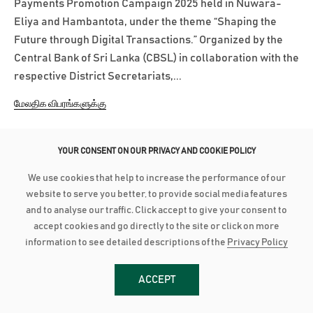
Payments Promotion Campaign 2025 held in Nuwara-
Eliya and Hambantota, under the theme “Shaping the
Future through Digital Transactions.” Organized by the
Central Bank of Sri Lanka (CBSL) in collaboration with the
respective District Secretariats,...
மேலதிக விபரங்களுக்கு
March 24, 2025
YOUR CONSENT ON OUR PRIVACY AND COOKIE POLICY
AMANA BANK RECOGNISED AS SOUTH ASIA’S BEST AT IFFSA
We use cookies that help to increase the performance of our
AWARDS 2024
website to serve you better, to provide social media features
and to analyse our traffic. Click accept to give your consent to
Four Awards including three golds Amana Bank is
accept cookies and go directly to the site or click on more
honoured to announce its remarkable achievements at
information to see detailed descriptions of the
Privacy Policy
the recently concluded IFFSA Awards 2024, which
recognised the best non-interest based Islamic banking
ACCEPT
and financial institutions across South Asia. The Bank
secured four prestigious accolades, including...