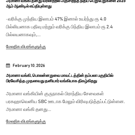
அமானா வங்கி தனது வரலாற்றில் அதிசிறந்த நிதிப் பெறுபேறுகளை 2025
ஆம் ஆண்டில் எய்தியுள்ளது
· வரிக்கு முந்திய இலாபம் 47% இனால் உயர்ந்து ரூ 4.0
பில்லியனாக பதிவு மற்றும் வரிக்கு பிந்திய இலாபம் ரூ 2.4
பில்லயனாகவும்,...
மேலதிக விபரங்களுக்கு
February 10, 2026
அமானா வங்கி, பொலன்னறுவை மாவட்டத்தின் தம்பலா பகுதியில்
பிரவேசித்த முதலாவது தனியார் வங்கியாக திகழ்கிறது
அமானா வங்கியின் குருநாகல் பிராந்திய சேவைகள்
பரகஹாவெனிய SBC ஊடாக மேலும் விரிவுபடுத்தப்பட்டுள்ளன.
அமானா வங்கி தனது...
மேலதிக விபரங்களுக்கு