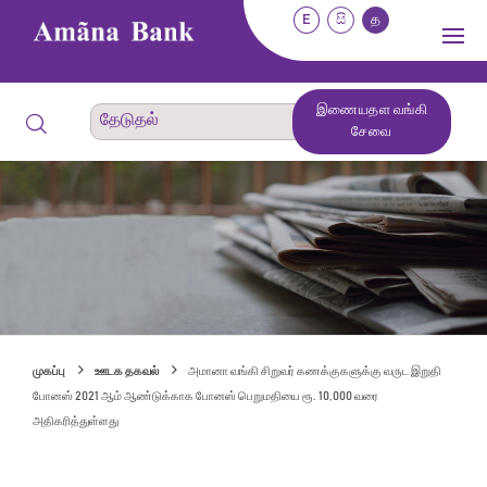
E
සි
த
இணையதள வங்கி
சேவை
முகப்பு
ஊடக தகவல்
அமானா வங்கி சிறுவர் கணக்குகளுக்கு வருட இறுதி
போனஸ் 2021 ஆம் ஆண்டுக்காக போனஸ் பெறுமதியை ரூ. 10,000 வரை
அதிகரித்துள்ளது