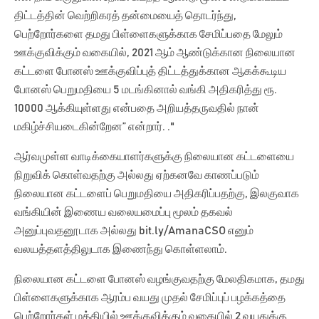
திட்டத்தின் வெற்றிகரத் தன்மையைத் தொடர்ந்து,
பெற்றோர்களை தமது பிள்ளைகளுக்காக சேமிப்பதை மேலும்
ஊக்குவிக்கும் வகையில், 2021 ஆம் ஆண்டுக்கான நிலையான
கட்டளை போனஸ் ஊக்குவிப்புத் திட்டத்துக்கான ஆகக்கூடிய
போனஸ் பெறுமதியை 5 மடங்கினால் வங்கி அதிகரித்து ரூ.
10000 ஆக்கியுள்ளது என்பதை அறியத்தருவதில் நான்
மகிழ்ச்சியடைகின்றேன” என்றார். ."
ஆர்வமுள்ள வாடிக்கையாளர்களுக்கு நிலையான கட்டளையை
நிறுவிக் கொள்வதற்கு அல்லது ஏற்கனவே காணப்படும்
நிலையான கட்டளைப் பெறுமதியை அதிகரிப்பதற்கு, இலகுவாக
வங்கியின் இணைய வலையமைப்பு மூலம் தகவல்
அனுப்புவதனூடாக அல்லது
bit.ly/AmanaCSO
எனும்
வலயத்தளத்திலுடாக இணைந்து கொள்ளலாம்.
நிலையான கட்டளை போனஸ் வழங்குவதற்கு மேலதிகமாக, தமது
பிள்ளைகளுக்காக ஆரம்ப வயது முதல் சேமிப்புப் பழக்கத்தை
பெற்றோர்கள் மத்தியில் ஊக்குவிக்கும் வகையில் 2 வயதுக்கு