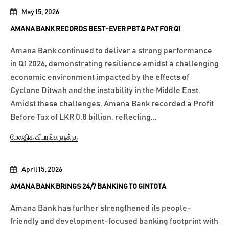
May 15, 2026
AMANA BANK RECORDS BEST-EVER PBT & PAT FOR Q1
Amana Bank continued to deliver a strong performance
in Q1 2026, demonstrating resilience amidst a challenging
economic environment impacted by the effects of
Cyclone Ditwah and the instability in the Middle East.
Amidst these challenges, Amana Bank recorded a Profit
Before Tax of LKR 0.8 billion, reflecting...
மேலதிக விபரங்களுக்கு
April 15, 2026
AMANA BANK BRINGS 24/7 BANKING TO GINTOTA
Amana Bank has further strengthened its people-
friendly and development-focused banking footprint with