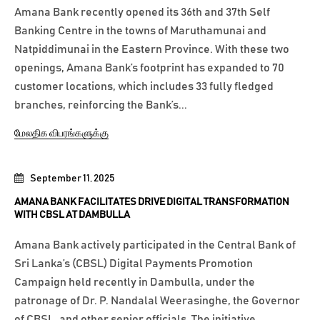
Amana Bank recently opened its 36th and 37th Self
Banking Centre in the towns of Maruthamunai and
Natpiddimunai in the Eastern Province. With these two
openings, Amana Bank’s footprint has expanded to 70
customer locations, which includes 33 fully fledged
branches, reinforcing the Bank’s...
மேலதிக விபரங்களுக்கு
September 11, 2025
AMANA BANK FACILITATES DRIVE DIGITAL TRANSFORMATION
WITH CBSL AT DAMBULLA
Amana Bank actively participated in the Central Bank of
Sri Lanka’s (CBSL) Digital Payments Promotion
Campaign held recently in Dambulla, under the
patronage of Dr. P. Nandalal Weerasinghe, the Governor
of CBSL, and other senior officials. The initiative,