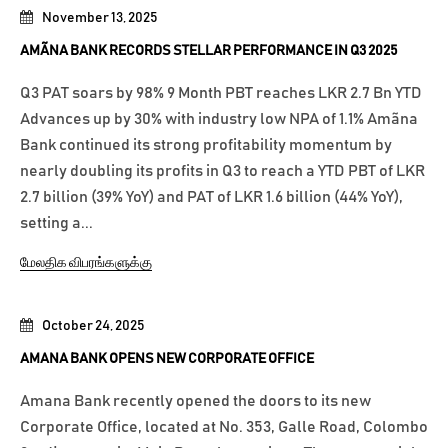
November 13, 2025
AMÃNA BANK RECORDS STELLAR PERFORMANCE IN Q3 2025
Q3 PAT soars by 98% 9 Month PBT reaches LKR 2.7 Bn YTD
Advances up by 30% with industry low NPA of 1.1% Amãna
Bank continued its strong profitability momentum by
nearly doubling its profits in Q3 to reach a YTD PBT of LKR
2.7 billion (39% YoY) and PAT of LKR 1.6 billion (44% YoY),
setting a...
மேலதிக விபரங்களுக்கு
October 24, 2025
AMANA BANK OPENS NEW CORPORATE OFFICE
Amana Bank recently opened the doors to its new
Corporate Office, located at No. 353, Galle Road, Colombo