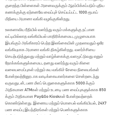
குறைந்த பிள்ளைகள் அனைவருக்கும் ஆரம்பிக்கப்படும் புதிய
கணக்குக்கு ஏற்கனவே வைப்புச் செய்யப்பட்ட 1000 ரூபாய்
மீதியை அமானா வங்கி வழங்குகின்றது.
உலகளாவிய ரீதியில் வளர்ந்து வரும் மக்களுக்கு நட்பான
வட்டியில்லாத வங்கியியல் மாதிரிக்கமைய, முழுமையாக
இயங்கும் அங்கீகாரம் பெற்ற இலங்கையின் முதலாவதும் ஒரே
வங்கியுமாக அமானா வங்கி திகழ்கின்றது. வளர்ச்சியை
செயற்படுத்துவது மற்றும் வாழ்க்கைக்கு வளமூட்டுவது எனும்
நோக்கங்களுக்கமைய, தனது வளர்ந்து வரும் கிளை
வலையமைப்புகள் மற்றும் சுய வங்கிச் சேவை நிலையங்கள்
போன்றவற்றினூடாக வாடிக்கையாளர்களை சென்றடைந்து
வருவதுடன், பண மீளப் பெறுகைகளுக்காக 5000 க்கும்
அதிகமான ATMகள் மற்றும் உடனடி பண வைப்புகளுக்காக 850
க்கும் அதிகமான Pay&Go Kioskகள் போன்றவற்றைக்
கொண்டுள்ளது. இணைய மற்றும் மொபைல் வங்கியியல், 24X7
பண வைப்பு இயந்திரங்கள் மற்றும் பெண்களுக்காக