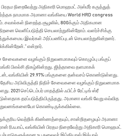
பிரதம நிறைவேற்று அதிகாரி மொஹமட் அஸ்மீர் கருத்துத்
் வர்த்தக நாமமாக அமானா வங்கியை World HRD congress
். சவால்கள் நிறைந்த சூழலில், 800க்கும் அதிகமான
றனை வெளிப்படுத்தி செயலாற்றுகின்றோம். வளர்ச்சிக்கு
்துக்கமைய இவர்கள் அர்ப்பணிப்புடன் செயலாற்றுகின்றனர்.
்கின்றேன்.” என்றார்.
ச் சேவைகளை வழங்கும் நிறுவனமாகவும் கொழும்பு பங்குப்
வங்கி பிஎல்சி திகழ்கின்றது. ஜித்தாவை தளமாகக்
ுடன், வங்கியின் 29.97% பங்குகளை தன்வசம் கொண்டுள்ளது.
ல்தேசிய அபிவிருத்தி நிதிச் சேவைகளை வழங்கும் நிறுவனமாக
2021 செப்டெம்பர் மாதத்தில் ஃபிட்ச் ரேட்டிங் ஸ்ரீ
ுள்ளதாக தரப்படுத்தியிருந்தது. அமானா வங்கி வேறு எவ்வித
ிறுவனங்களையோ கொண்டிருக்கவில்லை.
துக்குரிய வெற்றிக் கிண்ணத்தையும், சான்றிதழையும் அமானா
ான் ரிஃபாய், வங்கியின் பிரதம நிறைவேற்று அதிகாரி மொஹமட்
செயற்பாடுகளுக்கான உப தலைவர் இம்தியாஸ் இக்பால்