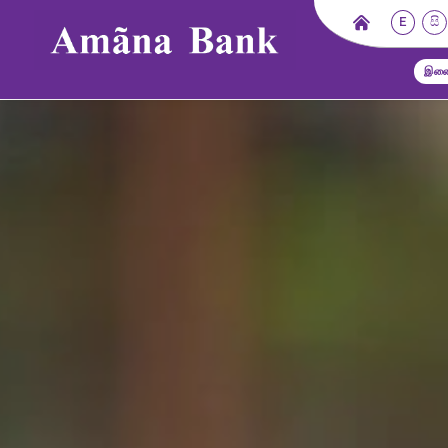
E
සි
இணை