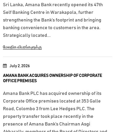
Sri Lanka, Amana Bank recently opened its 47th
Self Banking Centre in Warakapola, further
strengthening the Bank’s footprint and bringing
banking convenience to customers in the area.
Strategically located...
மேலதிக விபரங்களுக்கு
July 2, 2026
AMANA BANK ACQUIRES OWNERSHIP OF CORPORATE
OFFICE PREMISES
Amana Bank PLC has acquired ownership of its
Corporate Office premises located at 353 Galle
Road, Colombo 3 from Lee Hedges PLC. The
property transfer took place recently in the
presence of Amana Bank’s Chairman Asgi
Akbarally, members of the Board of Directors and