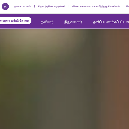
த
தகவல் மையம்
தொடர்பு கொள்ளுங்கள்
கிளை வலையமைப்பை அறிந்துகொள்ளல்
வ
யதள வங்கி சேவை
தனியார்
நிறுவனசார்
தனிப்பயனாக்கப்பட்ட 