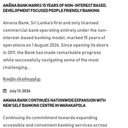
AMÃNA BANK MARKS 15 YEARS OF NON-INTEREST BASED,
DEVELOPMENT FOCUSED PEOPLE FRIENDLY BANKING
Amana Bank, Sri Lanka’s first and only licensed
commercial bank operating entirely under the non-
interest-based banking model, marked 15 years of
operations on 1 August 2026. Since opening its doors
in 2011, the Bank has made remarkable progress
while successfully navigating some of the most
challenging...
மேலதிக விபரங்களுக்கு
July 13, 2026
AMANA BANK CONTINUES NATIONWIDE EXPANSION WITH
NEW SELF BANKING CENTRE IN WARAKAPOLA
Continuing its commitment towards expanding
accessible and convenient banking services across