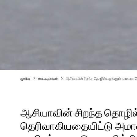
முகப்பு
ஊடக தகவல்
ஆசியாவின் சிறந்த தொழில் வழங்குநர் நாமமா
ஆசியாவின் சிறந்த தொழில
தெரிவாகியதையிட்டு அமா