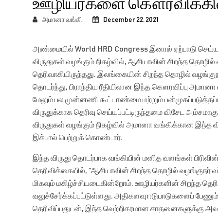
ஊழியர்களை கௌரவிக்கி
அமானா வங்கி
December 22, 2021
அண்மையில் World HRD Congress இனால் ஏற்பாடு செய்யப்ப
விருதுகள் வழங்கும் நிகழ்வில், ஆசியாவின் சிறந்த தொழில
தெரிவாகியிருந்தது. இலங்கையின் சிறந்த தொழில் வழங்குநர
தொடர்ந்து, பிராந்திய ரீதியிலான இந்த கௌரவிப்பு அமானா வங
மேலும் பல முன்னணி கூட்டாண்மை மற்றும் பன்முகப்படுத்தப
விருதுக்காக தெரிவு செய்யப்பட்டிருந்தமை விசேட அம்சமாகும
விருதுகள் வழங்கும் நிகழ்வில் அமானா வங்கிக்கான இந்த
இக்பால் பெற்றுக் கொண்டார்.
இந்த விருது தொடர்பாக வங்கியின் மனித வளங்கள் பிரிவின
தெரிவிக்கையில், “ஆசியாவின் சிறந்த தொழில் வழங்குநர் வ
மிகவும் மகிழ்ச்சியடைகின்றோம். ஊழியர்களின் சிறந்த தெரிவ
வலுச்சேர்க்கப்பட்டுள்ளது. அதிகளவு ஈடுபாடுகளைப் பேணு
தெரிவிப்பதுடன், இந்த வெற்றிகரமான சாதனைகளுக்கு அவர