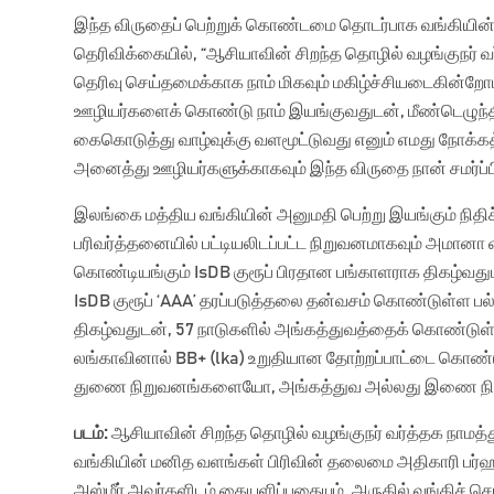
இந்த விருதைப் பெற்றுக் கொண்டமை தொடர்பாக வங்கியின் 
தெரிவிக்கையில், “ஆசியாவின் சிறந்த தொழில் வழங்குநர
தெரிவு செய்தமைக்காக நாம் மிகவும் மகிழ்ச்சியடைகின்றோம
ஊழியர்களைக் கொண்டு நாம் இயங்குவதுடன், மீண்டெழுந்தி
கைகொடுத்து வாழ்வுக்கு வளமூட்டுவது எனும் எமது நோக்கத
அனைத்து ஊழியர்களுக்காகவும் இந்த விருதை நான் சமர்ப்பிக
இலங்கை மத்திய வங்கியின் அனுமதி பெற்று இயங்கும் நிதி
பரிவர்த்தனையில் பட்டியலிடப்பட்ட நிறுவனமாகவும் அமானா 
கொண்டியங்கும் IsDB குரூப் பிரதான பங்காளராக திகழ்வத
IsDB குரூப் ‘AAA’ தரப்படுத்தலை தன்வசம் கொண்டுள்ள ப
திகழ்வதுடன், 57 நாடுகளில் அங்கத்துவத்தைக் கொண்டுள்ளது. 
லங்காவினால் BB+ (lka) உறுதியான தோற்றப்பாட்டை கொண்ட
துணை நிறுவனங்களையோ, அங்கத்துவ அல்லது இணை ந
படம்
:
ஆசியாவின் சிறந்த தொழில் வழங்குநர் வர்த்தக நாமத்
வங்கியின் மனித வளங்கள் பிரிவின் தலைமை அதிகாரி பர்ஹ
அஸ்மீர் அவர்களிடம் கையளிப்பதையும், அருகில் வங்கிச் 