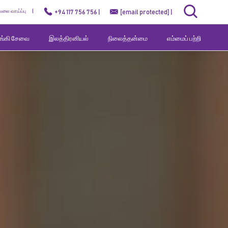
ேலை வாய்ப்பு
+94 117 756 756 |
[email protected]
|
வங்கி சேவை
இலத்திரனியல்
நிலைத்தன்மை
எம்மைப் பற்றி