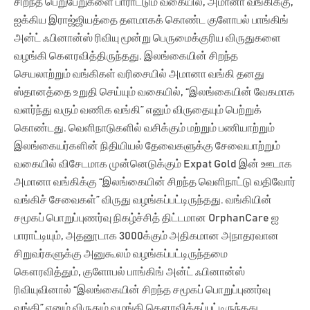
சிறந்த பெறுபேறுகளை பாராட்டும் வகையில், அமானா வங்கிக்கு,
ஐக்கிய இராஜ்ஜியத்தை தளமாகக் கொண்ட குளோபல் பாங்கிங்
அன்ட் ஃபினான்ஸ் ரிவியு மூன்று பெருமைக்குரிய விருதுகளை
வழங்கி கௌரவித்திருந்தது. இலங்கையின் சிறந்த
செயலாற்றும் வங்கிகள் வரிசையில் அமானா வங்கி தனது
ஸ்தானத்தை உறுதி செய்யும் வகையில், “இலங்கையின் வேகமாக
வளர்ந்து வரும் வணிக வங்கி” எனும் விருதையும் பெற்றுக்
கொண்டது. வெளிநாடுகளில் வசிக்கும் மற்றும் பணியாற்றும்
இலங்கையர்களின் நிதியியல் தேவைகளுக்கு சேவையாற்றும்
வகையில் விசேடமாக முன்னெடுக்கும் Expat Gold இன் ஊடாக
அமானா வங்கிக்கு “இலங்கையின் சிறந்த வெளிநாட்டு வதிவோர்
வங்கிச் சேவைகள்” விருது வழங்கப்பட்டிருந்தது. வங்கியின்
சமூகப் பொறுப்புணர்வு நிகழ்ச்சித் திட்டமான OrphanCare ஐ
பாராட்டியும், அதனூடாக 3000க்கும் அதிகமான அநாதரவான
சிறுவர்களுக்கு அனுகூலம் வழங்கப்பட்டிருந்தமை
கௌரவித்தும், குளோபல் பாங்கிங் அன்ட் ஃபினான்ஸ்
ரிவியுவினால் “இலங்கையின் சிறந்த சமூகப் பொறுப்புணர்வு
வங்கி” எனும் விருதும் வழங்கி கௌரவிக்கப்பட்டிருந்தது.