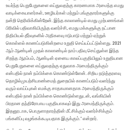
உயர்ந்த பெறுபேறுகளை எய்துவதற்கு காரணமாக அமைந்த எமது
வாடிக்கையாளர்கள், ஊழியர்கள் மற்றும் பங்குதாரர்களுக்கு
நன்றி தெரிவிக்கின்றேன். இந்த காலாண்டில் எமது முற்பணங்கள்
பிரிவில் பதிவாகியிருந்த வளர்ச்சி, எமது மக்களுக்கு நட்பான
நிதியியல் தீர்வுகளில் அதிகளவு ஈடுபாடு மற்றும் ஏற்றுக்
கொள்ளல் காணப்படுகின்றமை உறுதி செய்யப்பட்டுள்ளது. 2021
ஆம் ஆண்டின் முதல் காலாண்டில் நாம் பதிவு செய்துள்ள இந்த
சிறந்த ஆரம்பம், ஆண்டின் ஏனைய காலப்பகுதியிலும் உறுதியான
பெறுபேறுகளை எய்துவதற்கு ஏதுவாக அமைந்திருக்கும்
என்பதில் நான் நம்பிக்கை கொண்டுள்ளேன். சிறிய நடுத்தரளவு
தொழில்முயற்சியாண்மைத் துறையில் காணப்படும் வளர்ந்து
வரும் வாய்ப்புகள் எமக்கு சாதகமானதாக அமைந்திருக்கும்
என்பதில் நான் நம்பிக்கை கொண்டுள்ளதுடன், வங்கியின்
பிரதான தந்திரோபாய பகுதியாகவும் இது அமைந்திருக்கும்.
இதனூடாக, பொருளாதாரத்தின் மீட்சிக்கும் வளர்ச்சிக்கும்
பங்களிப்பு வழங்கக்கூடியதாக இருக்கும்.” என்றார்.