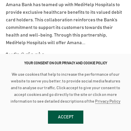
Amana Bank has teamed up with MediHelp Hospitals to
provide exclusive healthcare benefits to its valued debit
card holders. This collaboration reinforces the Bank’s
commitment to support its customers towards their
health and well-being. Through this partnership,
MediHelp Hospitals will offer Amana...
மேலதிக விபரங்களுக்கு
YOUR CONSENT ON OUR PRIVACY AND COOKIE POLICY
April 7, 2025
We use cookies that help to increase the performance of our
website to serve you better, to provide social media features
AMANA BANK EMPOWERS FUTURE LEADERS WITH EXECUTIVE
LEADERSHIP DEVELOPMENT PROGRAMME
and to analyse our traffic. Click accept to give your consent to
accept cookies and go directly to the site or click on more
Amana Bank is honoured to announce the completion of
information to see detailed descriptions of the
Privacy Policy
its inaugural Executive Leadership Development
Programme (ELDP), an in-house, intensive 15-week
ACCEPT
training curriculum designed to identify and develop
visionary leaders from within the organization. This