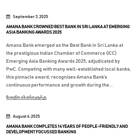
September 3, 2025
AMANA BANK CROWNED BEST BANK IN SRI LANKA AT EMERGING
ASIA BANKING AWARDS 2025
Amana Bank emerged as the Best Bank in Sri Lanka at
the prestigious Indian Chamber of Commerce (ICC)
Emerging Asia Banking Awards 2025, adjudicated by
PwC. Competing with many well-established local banks,
this pinnacle award, recognises Amana Bank’s
continuous performance and growth during the...
மேலதிக விபரங்களுக்கு
August 6, 2025
AMANA BANK COMPLETES 14 YEARS OF PEOPLE-FRIENDLY AND
DEVELOPMENT FOCUSSED BANKING