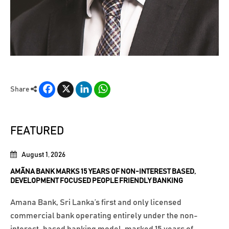
Facebook
X
LinkedIn
WhatsApp
Share
FEATURED
August 1, 2026
AMÃNA BANK MARKS 15 YEARS OF NON-INTEREST BASED,
DEVELOPMENT FOCUSED PEOPLE FRIENDLY BANKING
Amana Bank, Sri Lanka’s first and only licensed
commercial bank operating entirely under the non-
interest-based banking model, marked 15 years of