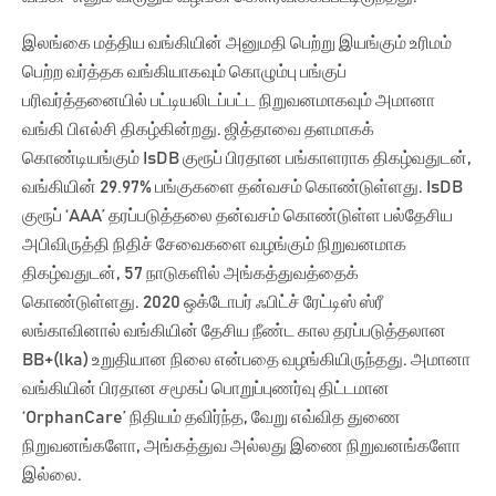
இலங்கை மத்திய வங்கியின் அனுமதி பெற்று இயங்கும் உரிமம்
பெற்ற வர்த்தக வங்கியாகவும் கொழும்பு பங்குப்
பரிவர்த்தனையில் பட்டியலிடப்பட்ட நிறுவனமாகவும் அமானா
வங்கி பிஎல்சி திகழ்கின்றது. ஜித்தாவை தளமாகக்
கொண்டியங்கும் IsDB குரூப் பிரதான பங்காளராக திகழ்வதுடன்,
வங்கியின் 29.97% பங்குகளை தன்வசம் கொண்டுள்ளது. IsDB
குரூப் ‘AAA’ தரப்படுத்தலை தன்வசம் கொண்டுள்ள பல்தேசிய
அபிவிருத்தி நிதிச் சேவைகளை வழங்கும் நிறுவனமாக
திகழ்வதுடன், 57 நாடுகளில் அங்கத்துவத்தைக்
கொண்டுள்ளது. 2020 ஒக்டோபர் ஃபிட்ச் ரேட்டிஸ் ஸ்ரீ
லங்காவினால் வங்கியின் தேசிய நீண்ட கால தரப்படுத்தலான
BB+(lka) உறுதியான நிலை என்பதை வழங்கியிருந்தது. அமானா
வங்கியின் பிரதான சமூகப் பொறுப்புணர்வு திட்டமான
‘OrphanCare’ நிதியம் தவிர்ந்த, வேறு எவ்வித துணை
நிறுவனங்களோ, அங்கத்துவ அல்லது இணை நிறுவனங்களோ
இல்லை.