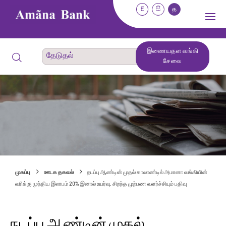
E
සි
த
இணையதள வங்கி
சேவை
முகப்பு
ஊடக தகவல்
நடப்பு ஆண்டின் முதல் காலாண்டில் அமானா வங்கியின்
வரிக்கு முந்திய இலாபம் 20% இனால் உயர்வு. சிறந்த முற்பண வளர்ச்சியும் பதிவு
நடப்பு ஆண்டின் முதல்