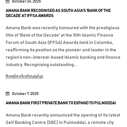
October 24, 2025
AMANA BANK RECOGNISED AS SOUTH ASIA’S ‘BANK OF THE
DECADE’ AT IFFSA AWARDS
Amana Bank was recently honoured with the prestigious
title of 'Bank of the Decade' at the 10th Islamic Finance
Forum of South Asia (IFFSA) Awards held in Colombo,
reaffirming its position as the pioneer and leader in the
region's non-interest-based Islamic banking and finance
industry. Recognising outstanding...
மேலதிக விபரங்களுக்கு
October 7, 2025
AMANA BANK FIRST PRIVATE BANK TO EXPAND TO PULMODDAI
Amana Bank recently announced the opening of its latest
Self Banking Centre (SBC) in Pulmoddai, a remote city