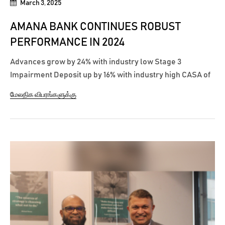
March 3, 2025
AMANA BANK CONTINUES ROBUST
PERFORMANCE IN 2024
Advances grow by 24% with industry low Stage 3
Impairment Deposit up by 16% with industry high CASA of
44% PBT up by 21% to close at LKR 2.8 billion as PAT grows
மேலதிக விபரங்களுக்கு
28% to reach LKR 1.8 bn Amana Bank PLC continued its
robust performance to conclude 2024 on a strong note as
the Bank recorded a Profit After...