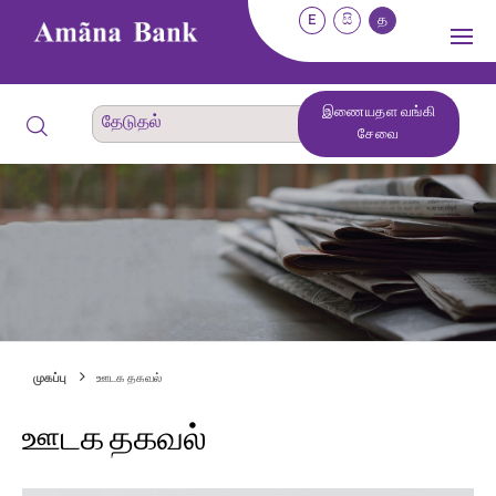
E
සි
த
இணையதள வங்கி
சேவை
முகப்பு
ஊடக தகவல்
ஊடக தகவல்