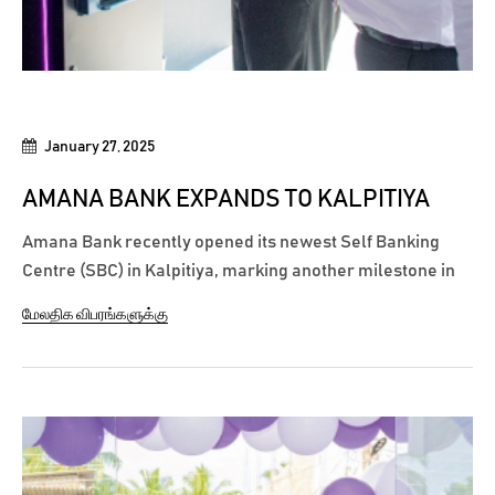
January 27, 2025
AMANA BANK EXPANDS TO KALPITIYA
Amana Bank recently opened its newest Self Banking
Centre (SBC) in Kalpitiya, marking another milestone in
the Bank’s commitment to providing accessible and
மேலதிக விபரங்களுக்கு
convenient banking services across Sri Lanka. Located at
the No. 202/B, Main Street, Kalpitiya, this SBC marks the
opening of Amana Bank’s...