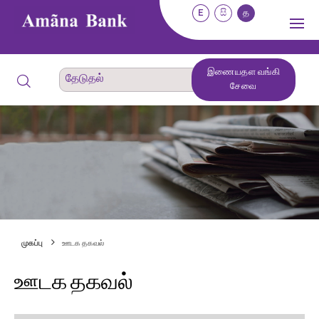
E
සි
த
இணையதள வங்கி
சேவை
முகப்பு
ஊடக தகவல்
ஊடக தகவல்