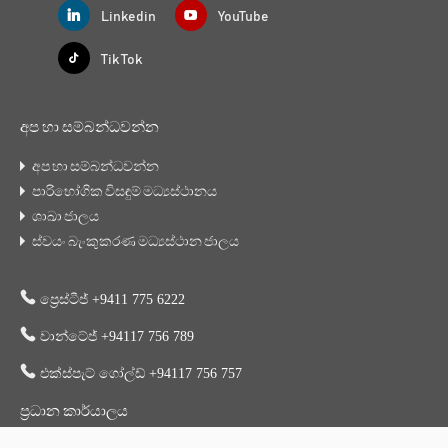
Linkedin
YouTube
Tik Tok
අප හා සම්බන්ධවන්න
අප හා සම්බන්ධවන්න
පාරිභෝගික විසඳුම් මධ්‍යස්ථානය
ශාඛා ජාලය
ස්වයං බැංකුකරණ මධ්‍යස්ථාන ජාලය
ප්‍රෙස්ටීජ් +9411 775 6222
වාන්ටේජ් +94117 756 789
එක්ස්පැට් ගෝල්ඩ් +94117 756 757
ප්‍රධාන කාර්යාලය