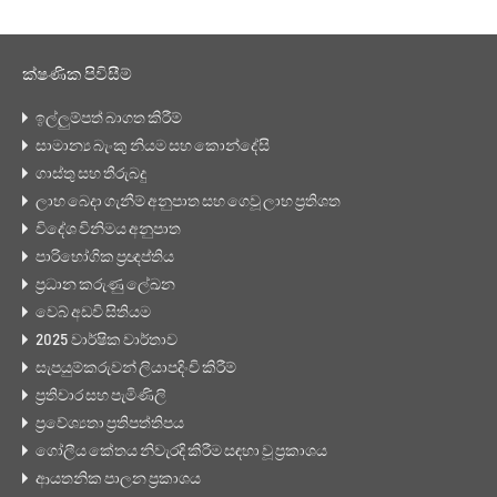
ක්ෂණික පිවිසීම්
ඉල්ලුම්පත් බාගත කිරීම්
සාමාන්‍ය බැංකු නියම සහ කොන්දේසි
ගාස්තු සහ තීරුබදු
ලාභ බෙදා ගැනීම් අනුපාත සහ ගෙවූ ලාභ ප්‍රතිශත
විදේශ විනිමය අනුපාත
පාරිභෝගික ප්‍රඥප්තිය
ප්‍රධාන කරුණු ලේඛන
වෙබ් අඩවි සිතියම
2025 වාර්ෂික වාර්තාව
සැපයුම්කරුවන් ලියාපදිංචි කිරීම්
ප්‍රතිචාර සහ පැමිණිලි
ප්‍රවේශ්‍යතා ප්‍රතිපත්තිපය
ගෝලීය කේතය නිවැරදි කිරීම සඳහා වූ ප්‍රකාශය
ආයතනික පාලන ප්‍රකාශය