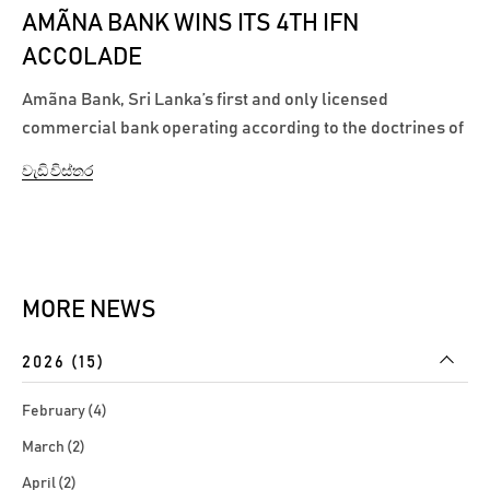
AMÃNA BANK WINS ITS 4TH IFN
ACCOLADE
Amãna Bank, Sri Lanka’s first and only licensed
commercial bank operating according to the doctrines of
Islamic banking, has triumphed once again at the world-
වැඩි විස්තර
renowned Islamic Finance News (IFN) Awards Ceremony
by claiming the coveted ‘Best Islamic Bank in Sri Lanka’
accolade....
MORE NEWS
2026 (15)
February (4)
March (2)
April (2)