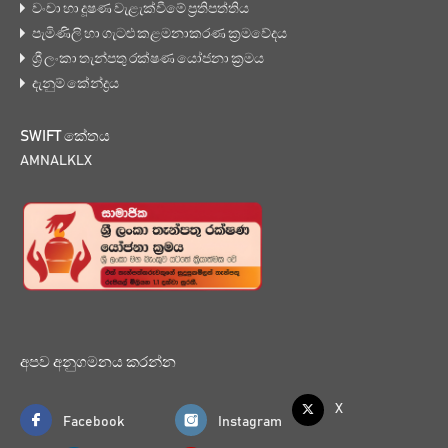
වංචා හා දූෂණ වැළැක්වීමේ ප්‍රතිපත්තිය
පැමිණිලි හා ගැටළු කළමනාකරණ ක්‍රමවේදය
ශ්‍රී ලංකා තැන්පතු රක්ෂණ යෝජනා ක්‍රමය
දැනුම් කේන්ද්‍රය
SWIFT කේතය
AMNALKLX
අපව අනුගමනය කරන්න
X
Facebook
Instagram