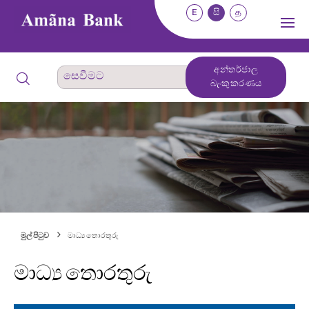
E
සි
த
අන්තර්ජාල
බැංකුකරණය
මුල් පිටුව
මාධ්‍ය තොරතුරු
මාධ්‍ය තොරතුරු