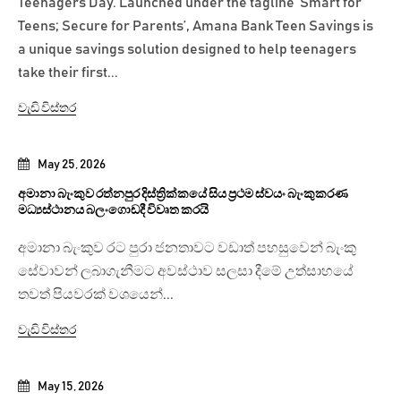
Teenagers Day. Launched under the tagline ‘Smart for
Teens; Secure for Parents’, Amana Bank Teen Savings is
a unique savings solution designed to help teenagers
take their first...
වැඩි විස්තර
May 25, 2026
අමානා බැංකුව රත්නපුර දිස්ත්‍රික්කයේ සිය ප්‍රථම ස්වයං බැංකුකරණ
මධ්‍යස්ථානය බලංගොඩදී විවෘත කරයි
අමානා බැංකුව රට පුරා ජනතාවට වඩාත් පහසුවෙන් බැංකු
සේවාවන් ලබාගැනීමට අවස්ථාව සලසා දීමේ උත්සාහයේ
තවත් පියවරක් වශයෙන්...
වැඩි විස්තර
May 15, 2026