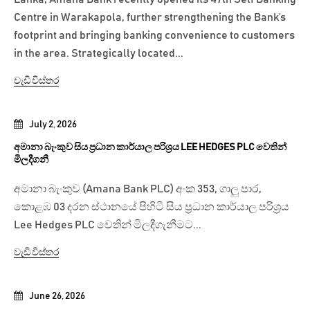
Centre in Warakapola, further strengthening the Bank’s
footprint and bringing banking convenience to customers
in the area. Strategically located...
වැඩි විස්තර
July 2, 2026
අමානා බැංකුව සිය ප්‍රධාන කාර්යාල පරිශ්‍රය LEE HEDGES PLC වෙතින්
මිලදීගනී
අමානා බැංකුව (Amana Bank PLC) අංක 353, ගාලු පාර,
කොළඹ 03 දරන ස්ථානයේ පිහිටි සිය ප්‍රධාන කාර්යාල පරිශ්‍රය
Lee Hedges PLC වෙතින් මිලදීගැනීමට...
වැඩි විස්තර
June 26, 2026