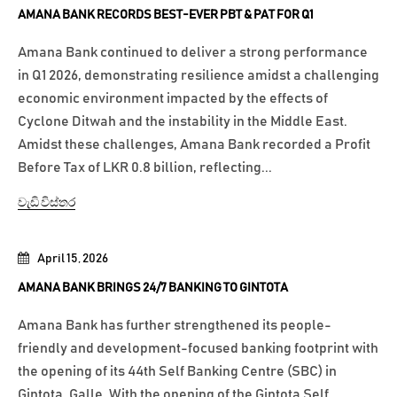
AMANA BANK RECORDS BEST-EVER PBT & PAT FOR Q1
Amana Bank continued to deliver a strong performance
in Q1 2026, demonstrating resilience amidst a challenging
economic environment impacted by the effects of
Cyclone Ditwah and the instability in the Middle East.
Amidst these challenges, Amana Bank recorded a Profit
Before Tax of LKR 0.8 billion, reflecting...
වැඩි විස්තර
April 15, 2026
AMANA BANK BRINGS 24/7 BANKING TO GINTOTA
Amana Bank has further strengthened its people-
friendly and development-focused banking footprint with
the opening of its 44th Self Banking Centre (SBC) in
Gintota, Galle. With the opening of the Gintota Self