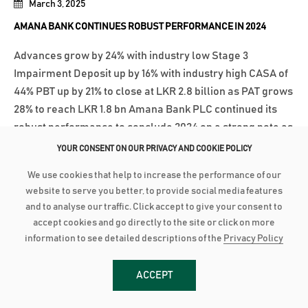
March 3, 2025
AMANA BANK CONTINUES ROBUST PERFORMANCE IN 2024
Advances grow by 24% with industry low Stage 3
Impairment Deposit up by 16% with industry high CASA of
44% PBT up by 21% to close at LKR 2.8 billion as PAT grows
28% to reach LKR 1.8 bn Amana Bank PLC continued its
robust performance to conclude 2024 on a strong note as
the Bank recorded a Profit After...
YOUR CONSENT ON OUR PRIVACY AND COOKIE POLICY
වැඩි විස්තර
We use cookies that help to increase the performance of our
website to serve you better, to provide social media features
and to analyse our traffic. Click accept to give your consent to
January 27, 2025
accept cookies and go directly to the site or click on more
AMANA BANK EXPANDS TO KALPITIYA
information to see detailed descriptions of the
Privacy Policy
Amana Bank recently opened its newest Self Banking
ACCEPT
Centre (SBC) in Kalpitiya, marking another milestone in
the Bank’s commitment to providing accessible and