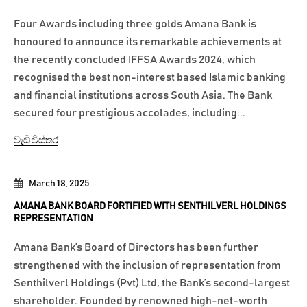
Four Awards including three golds Amana Bank is
honoured to announce its remarkable achievements at
the recently concluded IFFSA Awards 2024, which
recognised the best non-interest based Islamic banking
and financial institutions across South Asia. The Bank
secured four prestigious accolades, including...
වැඩි විස්තර
March 18, 2025
AMANA BANK BOARD FORTIFIED WITH SENTHILVERL HOLDINGS
REPRESENTATION
Amana Bank’s Board of Directors has been further
strengthened with the inclusion of representation from
Senthilverl Holdings (Pvt) Ltd, the Bank’s second-largest
shareholder. Founded by renowned high-net-worth