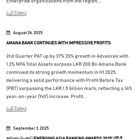
Enterprise organizations from the region,...
වැඩි විස්තර
August 26, 2025
AMANA BANK CONTINUES WITH IMPRESSIVE PROFITS
2nd Quarter PAT up by 37% 20% growth in Advances with
1.2% NPA Total Assets surpass LKR 200 Bn Amana Bank
continued its strong growth momentum in H1 2025,
delivering a solid performance with Profit Before Tax
(PBT) surpassing the LKR 1.5 billion mark, reflecting a 14%
year-on-year (YoY) increase. Profit...
වැඩි විස්තර
September 3, 2025
අමානා බැංකුව ‘EMERGING ASIA BANKING AWARDS 2025’ හිදී ශ්‍රී