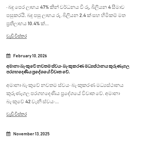
· බදු පෙර ලාභය 47% කින් වර්ධනය වී රු, බිලියන 4 සීමාව
පසුකරයි. බදු පසු ලාභය රු. බිලියන 2.4 ක් සහ හිමිකම් මත
ප්‍රතිලාභය 10.4% ක්...
වැඩි විස්තර
February 10, 2026
අමානා බැංකුවේ නවතම ස්වයං බැංකුකරණ මධ්‍යස්ථානය කුරුණෑගල
පරගහදෙණිය ප්‍රදේශයේ විවෘත වේ.
අමානා බැංකුවේ නවතම ස්වයං බැංකුකරණ මධ්‍යස්ථානය
කුරුණෑගල පරගහදෙණිය ප්‍රදේශයේ විවෘත වේ. අමානා
බැංකුවේ 42 වැනි ස්වයං...
වැඩි විස්තර
November 13, 2025