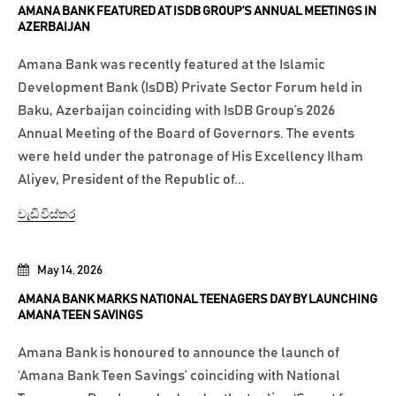
AMANA BANK FEATURED AT ISDB GROUP’S ANNUAL MEETINGS IN
AZERBAIJAN
Amana Bank was recently featured at the Islamic
Development Bank (IsDB) Private Sector Forum held in
Baku, Azerbaijan coinciding with IsDB Group’s 2026
Annual Meeting of the Board of Governors. The events
were held under the patronage of His Excellency Ilham
Aliyev, President of the Republic of...
වැඩි විස්තර
May 14, 2026
AMANA BANK MARKS NATIONAL TEENAGERS DAY BY LAUNCHING
AMANA TEEN SAVINGS
Amana Bank is honoured to announce the launch of
‘Amana Bank Teen Savings’ coinciding with National