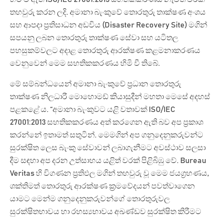
තහවුරු කරන ලදි. අමානා බැංකුවේ තොරතුරු තාක්ෂණ අංශය
සහ ආපදා ප්‍රතිසාධන අඩවිය (Disaster Recovery Site) මගින්
සපයනු ලබන තොරතුරු තාක්ෂණ සේවා සහ යටිතල
පහසුකම්වලට අදාළ තොරතුරු ආරක්ෂණ කළමනාකරණය
වෙනුවෙන් මෙම සහතිකකරණය හිමි වී තිබේ.
මේ සම්බන්ධයෙන් අමානා බැංකුවේ ප්‍රධාන තොරතුරු
තාක්ෂණ නිලධාරී මොහොමඩ් කියාසුදීන් මහතා මෙසේ අදහස්
පළකළේ ය. “අමානා බැංකුවට යළි වතාවක් ISO/IEC
27001:2013 සහතිකකරණය අත් කරගෙන ඇති බව අප ප්‍රකාශ
කරන්නේ ඉතාමත් සතුටින්. මෙමගින් අප ගනුදෙනුකරුවන්ට
සුරක්ෂිත ලෙස බැංකු සේවාවන් ලබාගැනීමට අවස්ථාව සලසා
දීම සඳහා අප දරන උත්සාහය යළිත් වරක් පිළිබිඹු වේ. Bureau
Veritas හි විගණන ප්‍රතිඵල මගින් තහවුරු වූ මෙම ජයග්‍රහණය,
ශක්තිමත් තොරතුරු ආරක්ෂණ ක්‍රමවේදයන් පවත්වාගෙන
යාමට මෙන්ම ගනුදෙනුකරුවන්ගේ තොරතුරුවල
සුරක්ෂිතභාවය හා රහස්‍යභාවය අඛණ්ඩව සුරක්ෂිත කිරීමට