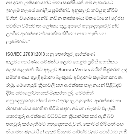
අප දරන උත්සාහයන්ට මනා සාක්ෂියක්. මේ ආකාරයට
ඉහළම තලයේ ගෝලීය ප්‍රමිතීන්ට අනුකූලව කටයුතු කිරීම
මගින්, විශේෂයෙන්ම නවීන තාක්ෂණය මත බොහෝ දේ රඳා
පවතින වර්තමාන ලෝකය තුළ අපගේ ගනුදෙනුකරුවන්ට
උපරිම ආරක්ෂාවක් සහතික කිරීමට අපට හැකියාව
ලැබෙනවා.”
ISO/IEC 27001:2013 යනු තොරතුරු ආරක්ෂණ
කළමනාකරණය සම්බන්ධ ලොව ඉහළම ප්‍රමිති සහතිකය
ලෙස සැලකේ. මීට අදාළව Bureau Veritas මගින් සිදුකරන ලද
සමීක්ෂණය තුළදී අමානා බැංකුවේ අවදානම් කළමනාකරණ
රාමු, මෙහෙයුම් ක්‍රියාවලි සහ ආරක්ෂක පාලනයන් පිළිබඳව
දීර්ඝ සමාලෝචනයක් සිදුකරන ලදි. මෙමගින්
ගනුදෙනුකරුවන්ගේ තොරතුරුවල පැවැත්ම, ආරක්ෂාව හා
රහස්‍යභාවය සහතික කිරීම සඳහා අමානා බැංකුව ඵලදායී
තොරතුරු ආරක්ෂණ විධිවිධාන ක්‍රියාත්මක කර ඇති බව
තහවුරු කරගැනීමට ගනුදෙනුකරුවන්, කොටස් හිමියන් සහ
නියාමන බලධාරීන් ඇතුළු සියලුම පාර්ශ්වවලට අවස්ථාව ලැබී