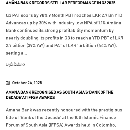
AMÃNA BANK RECORDS STELLAR PERFORMANCE IN Q3 2025
Q3 PAT soars by 98% 9 Month PBT reaches LKR 2.7 Bn YTD
Advances up by 30% with industry low NPA of 1.1% Amãna
Bank continued its strong profitability momentum by
nearly doubling its profits in Q3 to reach a YTD PBT of LKR
2.7 billion (39% YoY) and PAT of LKR 1.6 billion (44% YoY),
setting a...
වැඩි විස්තර
October 24, 2025
AMANA BANK RECOGNISED AS SOUTH ASIA’S ‘BANK OF THE
DECADE’ AT IFFSA AWARDS
Amana Bank was recently honoured with the prestigious
title of 'Bank of the Decade' at the 10th Islamic Finance
Forum of South Asia (IFFSA) Awards held in Colombo,