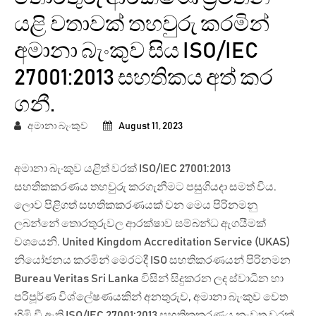
යළි වතාවක් තහවුරු කරමින්
අමානා බැංකුව සිය ISO/IEC
27001:2013 සහතිකය අත් කර
ගනී.
අමානා බැංකුව
August 11, 2023
අමානා බැංකුව යළිත් වරක් ISO/IEC 27001:2013
සහතිකකරණය තහවුරු කරගැනීමට පසුගියදා සමත් විය.
ලොව පිළිගත් සහතිකකරණයක් වන මෙය පිරිනමනු
ලබන්නේ තොරතුරුවල ආරක්ෂාව සම්බන්ධ ඇගයීමක්
වශයෙනි. United Kingdom Accreditation Service (UKAS)
නියෝජනය කරමින් මෙරටදී ISO සහතිකරණයන් පිරිනමන
Bureau Veritas Sri Lanka විසින් සිදුකරන ලද ස්වාධීන හා
පරිපූර්ණ විශ්ලේෂණයකින් අනතුරුව, අමානා බැංකුව වෙත
හිමි වී ඇති ISO/IEC 27001:2013 සහතිකකරණය නැවත වරක්