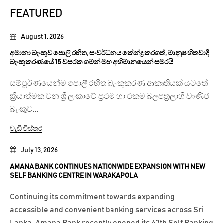
FEATURED
August 1, 2026
අමානා බැංකුව පොලී රහිත, සංවර්ධනය කේන්ද්‍ර කරගත්, මානුෂ හිතවාදී
බැංකුකරණයේ 15 වසරක ගමන් මඟ අභිමානයෙන් සමරයි
සම්පූර්ණයෙන්ම පොලී රහිත බැංකුකරණ ආකෘතියක් යටතේ
ක්‍රියාත්මක වන ශ්‍රී ලංකාවේ ප්‍රථම හා එකම බලපත්‍රලාභී වාණිජ
බැංකුව...
වැඩි විස්තර
July 13, 2026
AMANA BANK CONTINUES NATIONWIDE EXPANSION WITH NEW
SELF BANKING CENTRE IN WARAKAPOLA
Continuing its commitment towards expanding
accessible and convenient banking services across Sri
Lanka, Amana Bank recently opened its 47th Self Banking