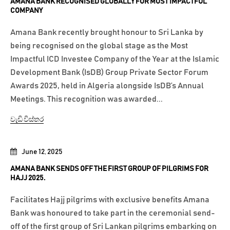
AMANA BANK RECOGNISED GLOBALLY FOR MOST IMPACTFUL
COMPANY
Amana Bank recently brought honour to Sri Lanka by
being recognised on the global stage as the Most
Impactful ICD Investee Company of the Year at the Islamic
Development Bank (IsDB) Group Private Sector Forum
Awards 2025, held in Algeria alongside IsDB’s Annual
Meetings. This recognition was awarded...
වැඩි විස්තර
June 12, 2025
AMANA BANK SENDS OFF THE FIRST GROUP OF PILGRIMS FOR
HAJJ 2025.
Facilitates Hajj pilgrims with exclusive benefits Amana
Bank was honoured to take part in the ceremonial send-
off of the first group of Sri Lankan pilgrims embarking on