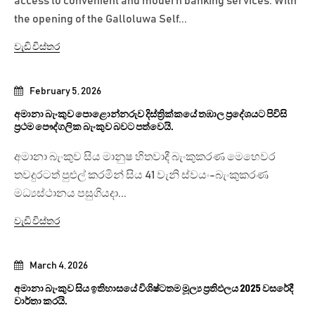
access to convenient and modern banking services. With
the opening of the Galloluwa Self...
වැඩි විස්තර
February 5, 2026
අමානා බැංකුව පොළොන්නරුව දිස්ත්‍රික්කයේ තඹාල ප්‍රදේශයට පිවිසි
ප්‍රථම පෞද්ගලික බැංකුව බවට පත්වෙයි.
අමානා බැංකුව සිය මානුෂ හිතවාදී බැංකුකරණ මෙහෙවර
තවදුරටත් පුළුල් කරමින් සිය 41 වැනි ස්වයං-බැංකුකරණ
මධ්‍යස්ථානය පසුගියදා...
වැඩි විස්තර
March 4, 2026
අමානා බැංකුව සිය ඉතිහාසයේ විශිෂ්ටතම මූල්‍ය ප්‍රතිඵලය 2025 වසරේදී
වාර්තා කරයි.