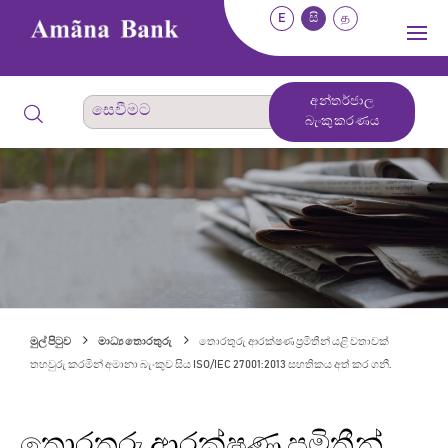
E
සි
த
අන්තර්ජාල
බැංකුකරණය
මුල් පිටුව
මාධ්‍ය තොරතුරු
තොරතුරු ආරක්ෂණ ප්‍රමිතීන් යළි වතාවක්
තහවුරු කරමින් අමානා බැංකුව සිය ISO/IEC 27001:2013 සහතිකය අත් කර ගනී.
තොරතුරු ආරක්ෂණ ප්‍රමිතීන්