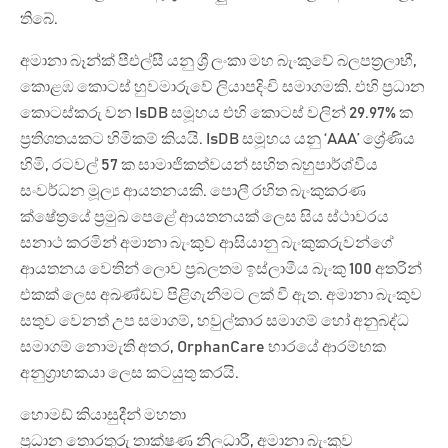
තිබේ.
අමානා බෑන්ක් පීඑල්සී යනු ශ්‍රී ලංකා මහ බැංකුවේ බලපත්‍රලාභී,
කොළඹ කොටස් හුවමාරුවේ ලියාපදිංචි සමාගමකි. එහි ප්‍රධාන
කොටස්කරු වන IsDB සමූහය එහි කොටස් වලින් 29.97% ක
ප්‍රතිශතයකට හිමිකම් කියයි. IsDB සමූහය යනු ‘AAA’ ශ්‍රේණිය
හිමි, රටවල් 57 ක සාමාජිකත්වයන් සහිත බහුපාර්ශ්වීය
සංවර්ධන මූල්‍ය ආයතනයකි. පොලී රහිත බැංකුකරණ
ක්ෂේත්‍රයේ ප්‍රමුඛ පෙළේ ආයතනයක් ලෙස සිය ස්ථාවරය
සනාථ කරමින් අමානා බැංකුව ආසියානු බැංකුකරුවන්ගේ
ආයතනය වෙතින් ලොව ප්‍රබලතම ඉස්ලාමීය බැංකු 100 අතරින්
එකක් ලෙස අඛණ්ඩව පිළිගැනීමට ලක් වී ඇත. අමානා බැංකුව
සතුව වෙනත් උප සමාගම්, හවුල්කාර සමාගම් හෝ අනුබද්ධ
සමාගම් නොමැති අතර, OrphanCare භාරයේ ආරම්භක
අනුග්‍රාහකයා ලෙස කටයුතු කරයි.
හොමඩ් කියාසුදීන් මහතා
ප්‍රධාන තොරතුරු තාක්ෂණ නිලධාරී, අමානා බැංකුව