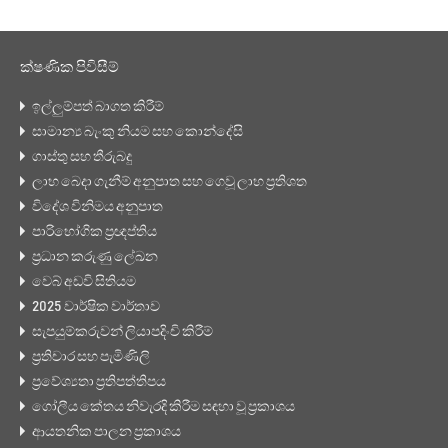
ක්ෂණික පිවිසීම්
ඉල්ලුම්පත් බාගත කිරීම්
සාමාන්‍ය බැංකු නියම සහ කොන්දේසි
ගාස්තු සහ තීරුබදු
ලාභ බෙදා ගැනීම් අනුපාත සහ ගෙවූ ලාභ ප්‍රතිශත
විදේශ විනිමය අනුපාත
පාරිභෝගික ප්‍රඥප්තිය
ප්‍රධාන කරුණු ලේඛන
වෙබ් අඩවි සිතියම
2025 වාර්ෂික වාර්තාව
සැපයුම්කරුවන් ලියාපදිංචි කිරීම්
ප්‍රතිචාර සහ පැමිණිලි
ප්‍රවේශ්‍යතා ප්‍රතිපත්තිපය
ගෝලීය කේතය නිවැරදි කිරීම සඳහා වූ ප්‍රකාශය
ආයතනික පාලන ප්‍රකාශය