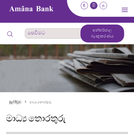
E
සි
த
අන්තර්ජාල
බැංකුකරණය
මුල් පිටුව
මාධ්‍ය තොරතුරු
මාධ්‍ය තොරතුරු