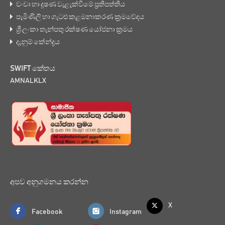
වංචා හා දූෂණ වැළැක්වීමේ ප්‍රතිපත්තිය
පැමිණිලි හා ගැටළු කළමනාකරණ ක්‍රමවේදය
ශ්‍රී ලංකා තැන්පතු රක්ෂණ යෝජනා ක්‍රමය
දැනුම් කේන්ද්‍රය
SWIFT කේතය
AMNALKLX
අපව අනුගමනය කරන්න
X
Facebook
Instagram