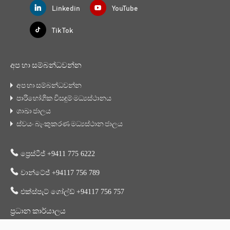
Linkedin
YouTube
Tik Tok
අප හා සම්බන්ධවන්න
අප හා සම්බන්ධවන්න
පාරිභෝගික විසඳුම් මධ්‍යස්ථානය
ශාඛා ජාලය
ස්වයං බැංකුකරණ මධ්‍යස්ථාන ජාලය
ප්‍රෙස්ටීජ් +9411 775 6222
වාන්ටේජ් +94117 756 789
එක්ස්පැට් ගෝල්ඩ් +94117 756 757
ප්‍රධාන කාර්යාලය