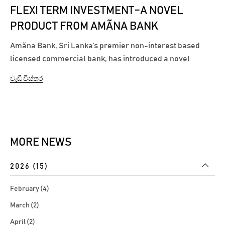
FLEXI TERM INVESTMENT–A NOVEL
PRODUCT FROM AMÃNA BANK
Amãna Bank, Sri Lanka’s premier non-interest based
licensed commercial bank, has introduced a novel
investment account to the Sri Lankan banking industry,
වැඩි විස්තර
with the launch of its Flexi Term Investment Account.
Amãna Bank’s Flexi Term Investment Account provides
customers with...
MORE NEWS
2026 (15)
February (4)
March (2)
April (2)