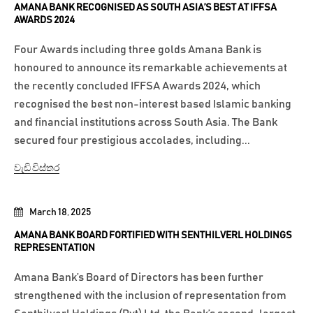
AMANA BANK RECOGNISED AS SOUTH ASIA’S BEST AT IFFSA
AWARDS 2024
Four Awards including three golds Amana Bank is
honoured to announce its remarkable achievements at
the recently concluded IFFSA Awards 2024, which
recognised the best non-interest based Islamic banking
and financial institutions across South Asia. The Bank
secured four prestigious accolades, including...
වැඩි විස්තර
March 18, 2025
AMANA BANK BOARD FORTIFIED WITH SENTHILVERL HOLDINGS
REPRESENTATION
Amana Bank’s Board of Directors has been further
strengthened with the inclusion of representation from