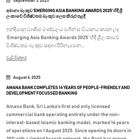
September 3, 2025
අමානා බැංකුව ‘EMERGING ASIA BANKING AWARDS 2025’ හිදී ශ්‍රී
ලංකාවේ විශිෂ්ටතම බැංකුව ලෙස කිරුළු පළඳී
ඉන්දියානු වාණිජ මණ්ඩලය මගින් සංවිධානය කරන ලද
‘Emerging Asia Banking Awards 2025’ හිදී ශ්‍රී ලංකාවේ
විශිෂ්ටතම බැංකුව සඳහා පිරිනැමෙන...
වැඩි විස්තර
August 6, 2025
AMANA BANK COMPLETES 14 YEARS OF PEOPLE-FRIENDLY AND
DEVELOPMENT FOCUSSED BANKING
Amana Bank, Sri Lanka’s first and only licensed
commercial bank operating entirely under the non-
interest-based Islamic banking model, marked 14 years
of operations on 1 August 2025. Since opening its doors in
2011 with a limited branch network, the Bank has grown