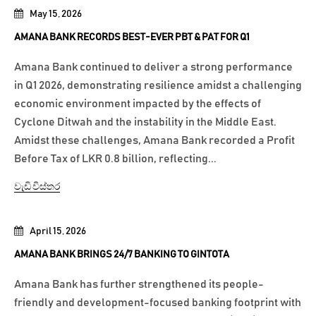
May 15, 2026
AMANA BANK RECORDS BEST-EVER PBT & PAT FOR Q1
Amana Bank continued to deliver a strong performance
in Q1 2026, demonstrating resilience amidst a challenging
economic environment impacted by the effects of
Cyclone Ditwah and the instability in the Middle East.
Amidst these challenges, Amana Bank recorded a Profit
Before Tax of LKR 0.8 billion, reflecting...
වැඩි විස්තර
April 15, 2026
AMANA BANK BRINGS 24/7 BANKING TO GINTOTA
Amana Bank has further strengthened its people-
friendly and development-focused banking footprint with