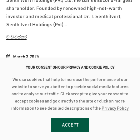
Senthilverl Holdings (Pvt) Ltd, the Bank’s second-largest
shareholder. Founded by renowned high-net-worth
investor and medical professional Dr. T. Senthilverl,
Senthilverl Holdings (Pvt)...
වැඩි විස්තර
March 3, 2025
AMANA BANK ACHIEVES BBB+ INVESTMENT GRADE RATING
YOUR CONSENT ON OUR PRIVACY AND COOKIE POLICY
We use cookies that help to increase the performance of our
Amana Bank has been assigned a long-term investment-
website to serve you better, to provide social media features
grade rating of BBB+ with a Stable Outlook by Lanka
and to analyse our traffic. Click accept to give your consent to
Rating Agency (LRA) following its initial rating
accept cookies and go directly to the site or click on more
assessment. LRA is an independent credit rating agency
information to see detailed descriptions of the
Privacy Policy
approved by the Central Bank of Sri Lanka. According to
LRA’s communiqué, the rating...
ACCEPT
වැඩි විස්තර