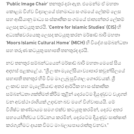
‘Public Image Chair’ තනතුර දරා ඇත. එමෙන්ම ඒ මහතා
කොළඹ විශ්ව විද්‍යාලයේ ජනමාධ්‍ය සංගමයේ ලේකම් ලෙස
සහ ආසියානු මාධ්‍ය සංස්කෘතික සංගමයේ ජාත්‍යන්තර ලේකම්
ලෙසද කටයුතු කරයි. ‘Centre for Islamic Studies’ (CIS) හි
අධ්‍යක්ෂවරයෙකු ලෙසද කටයුතු කරන මර්ෂාඩ් බාරි මහතා
‘Moors Islamic Cultural Home’ (MICH) හි විදේශ සම්බන්ධතා
සහ තරුණ කටයුතු සභාපති තනතුරද දරයි.
නව තනතුර සම්බන්ධයෙන් මර්ෂාඩ් බාරි මහතා මෙසේ සිය
අදහස් පළකළේ ය. “ශ්‍රී ලංකා මැලේසියා ව්‍යාපාර කවුන්සිලයේ
සභාපති තනතුර හිමි වීම මා ලැබූ සුවිශාල ගෞරවයක්. ශ්‍රී
ලංකාව සහ මැලේසියාව අතර ආර්ථික හා සංස්කෘතික
සම්බන්ධතා ශක්තිමත් කිරීම තුළින් දෙරටේම දියුණුවට වැදගත්
වන අවස්ථා රාශියක් උදාවන බව මගේ විශ්වාසයයි. මේ
විශිෂ්ට කණ්ඩායම සමග එක්ව කටයුතු කරමින්, දෙරට අතර
සහයෝගීත්වය වර්ධනය කරමින්, දෙරටේම දියුණුව සාක්ෂාත්
කරගැනීමට දායක වීමට මා බලාපොරොත්තු වනවා.”