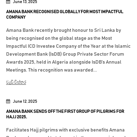
June 13, 2025
AMANA BANK RECOGNISED GLOBALLY FOR MOST IMPACTFUL
COMPANY
Amana Bank recently brought honour to Sri Lanka by
being recognised on the global stage as the Most
Impactful ICD Investee Company of the Year at the Islamic
Development Bank (IsDB) Group Private Sector Forum
Awards 2025, held in Algeria alongside IsDB’s Annual
Meetings. This recognition was awarded...
වැඩි විස්තර
June 12, 2025
AMANA BANK SENDS OFF THE FIRST GROUP OF PILGRIMS FOR
HAJJ 2025.
Facilitates Hajj pilgrims with exclusive benefits Amana