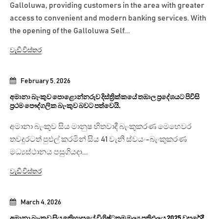
Galloluwa, providing customers in the area with greater
access to convenient and modern banking services. With
the opening of the Galloluwa Self...
වැඩි විස්තර
February 5, 2026
අමානා බැංකුව පොළොන්නරුව දිස්ත්‍රික්කයේ තඹාල ප්‍රදේශයට පිවිසි
ප්‍රථම පෞද්ගලික බැංකුව බවට පත්වෙයි.
අමානා බැංකුව සිය මානුෂ හිතවාදී බැංකුකරණ මෙහෙවර
තවදුරටත් පුළුල් කරමින් සිය 41 වැනි ස්වයං-බැංකුකරණ
මධ්‍යස්ථානය පසුගියදා...
වැඩි විස්තර
March 4, 2026
අමානා බැංකුව සිය ඉතිහාසයේ විශිෂ්ටතම මූල්‍ය ප්‍රතිඵලය 2025 වසරේදී