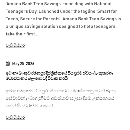
‘Amana Bank Teen Savings’ coinciding with National
Teenagers Day. Launched under the tagline ‘Smart for
Teens; Secure for Parents’, Amana Bank Teen Savings is
a unique savings solution designed to help teenagers
take their first...
වැඩි විස්තර
May 25, 2026
අමානා බැංකුව රත්නපුර දිස්ත්‍රික්කයේ සිය ප්‍රථම ස්වයං බැංකුකරණ
මධ්‍යස්ථානය බලංගොඩදී විවෘත කරයි
අමානා බැංකුව රට පුරා ජනතාවට වඩාත් පහසුවෙන් බැංකු
සේවාවන් ලබාගැනීමට අවස්ථාව සලසා දීමේ උත්සාහයේ
තවත් පියවරක් වශයෙන්...
වැඩි විස්තර