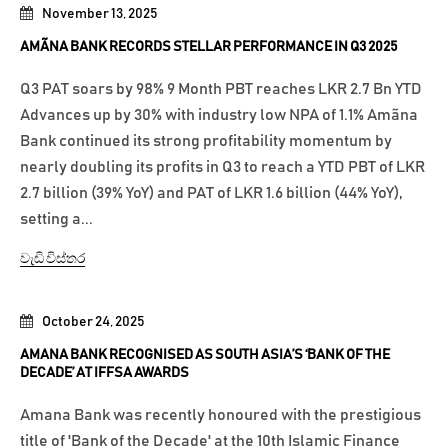
November 13, 2025
AMÃNA BANK RECORDS STELLAR PERFORMANCE IN Q3 2025
Q3 PAT soars by 98% 9 Month PBT reaches LKR 2.7 Bn YTD
Advances up by 30% with industry low NPA of 1.1% Amãna
Bank continued its strong profitability momentum by
nearly doubling its profits in Q3 to reach a YTD PBT of LKR
2.7 billion (39% YoY) and PAT of LKR 1.6 billion (44% YoY),
setting a...
වැඩි විස්තර
October 24, 2025
AMANA BANK RECOGNISED AS SOUTH ASIA’S ‘BANK OF THE
DECADE’ AT IFFSA AWARDS
Amana Bank was recently honoured with the prestigious
title of 'Bank of the Decade' at the 10th Islamic Finance