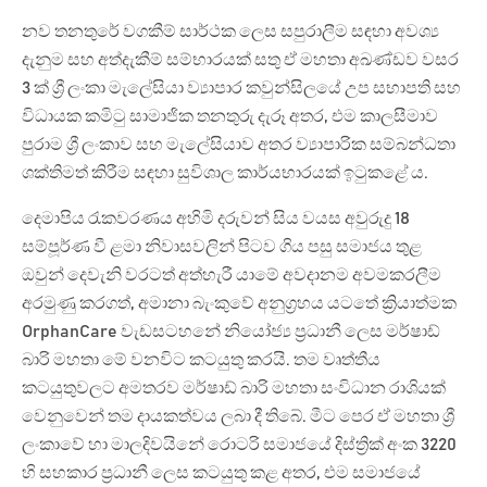
නව තනතුරේ වගකීම් සාර්ථක ලෙස සපුරාලීම සඳහා අවශ්‍ය
දැනුම සහ අත්දැකීම් සම්භාරයක් සතු ඒ මහතා අඛණ්ඩව වසර
3 ක් ශ්‍රී ලංකා මැලේසියා ව්‍යාපාර කවුන්සිලයේ උප සභාපති සහ
විධායක කමිටු සාමාජික තනතුරු දැරූ අතර, එම කාලසීමාව
පුරාම ශ්‍රී ලංකාව සහ මැලේසියාව අතර ව්‍යාපාරික සම්බන්ධතා
ශක්තිමත් කිරීම සඳහා සුවිශාල කාර්යභාරයක් ඉටුකළේ ය.
දෙමාපිය රැකවරණය අහිමි දරුවන් සිය වයස අවුරුදු 18
සම්පූර්ණ වී ළමා නිවාසවලින් පිටව ගිය පසු සමාජය තුළ
ඔවුන් දෙවැනි වරටත් අත්හැරී යාමේ අවදානම අවමකරලීම
අරමුණු කරගත්, අමානා බැංකුවේ අනුග්‍රහය යටතේ ක්‍රියාත්මක
OrphanCare වැඩසටහනේ නියෝජ්‍ය ප්‍රධානී ලෙස මර්ෂාඩ්
බාරි මහතා මේ වනවිට කටයුතු කරයි. තම වෘත්තීය
කටයුතුවලට අමතරව මර්ෂාඩ් බාරි මහතා සංවිධාන රාශියක්
වෙනුවෙන් තම දායකත්වය ලබා දී තිබේ. මීට පෙර ඒ මහතා ශ්‍රී
ලංකාවේ හා මාලදිවයිනේ රොටරි සමාජයේ දිස්ත්‍රික් අංක 3220
හි සහකාර ප්‍රධානී ලෙස කටයුතු කළ අතර, එම සමාජයේ