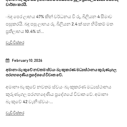
වාර්තා කරයි.
· බදු පෙර ලාභය 47% කින් වර්ධනය වී රු, බිලියන 4 සීමාව
පසුකරයි. බදු පසු ලාභය රු. බිලියන 2.4 ක් සහ හිමිකම් මත
ප්‍රතිලාභය 10.4% ක්...
වැඩි විස්තර
February 10, 2026
අමානා බැංකුවේ නවතම ස්වයං බැංකුකරණ මධ්‍යස්ථානය කුරුණෑගල
පරගහදෙණිය ප්‍රදේශයේ විවෘත වේ.
අමානා බැංකුවේ නවතම ස්වයං බැංකුකරණ මධ්‍යස්ථානය
කුරුණෑගල පරගහදෙණිය ප්‍රදේශයේ විවෘත වේ. අමානා
බැංකුවේ 42 වැනි ස්වයං...
වැඩි විස්තර