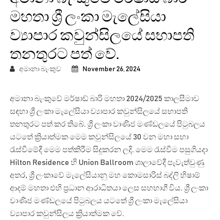
මහතා ශ්‍රී ලංකා මැලේසියා
ව්‍යාපාර කවුන්සිලයේ සභාපති
තනතුරට පත් වේ.
අමානා බැංකුව
November 26, 2024
අමානා බැංකුවේ මර්ෂාඩ් බාරි මහතා 2024/2025 කාලසීමාව
සඳහා ශ්‍රී ලංකා මැලේසියා ව්‍යාපාර කවුන්සිලයේ සභාපති
තනතුරට පත් කර තිබේ. ශ්‍රී ලංකා වාණිජ මණ්ඩලයේ පිටුබලය
යටතේ ක්‍රියාත්මක මෙම කවුන්සිලයේ 30 වන මහා සභා
රැස්වීමේදී මෙම පත්කිරීම සිදුකරන ලදි. මෙම රැස්වීම පසුගියදා
Hilton Residence හි Union Ballroom ශාලාවේදී පැවැත්වුණු
අතර, ශ්‍රී ලංකාවේ මැලේසියානු මහ කොමසාරිස් බද්ලි හිෂාම්
ආදම් මහතා එහි ප්‍රධාන ආරාධිතයා ලෙස සහභාගී විය. ශ්‍රී ලංකා
වාණිජ මණ්ඩලයේ පිටුබලය යටතේ ශ්‍රී ලංකා මැලේසියා
ව්‍යාපාර කවුන්සිලය ක්‍රියාත්මක වේ.