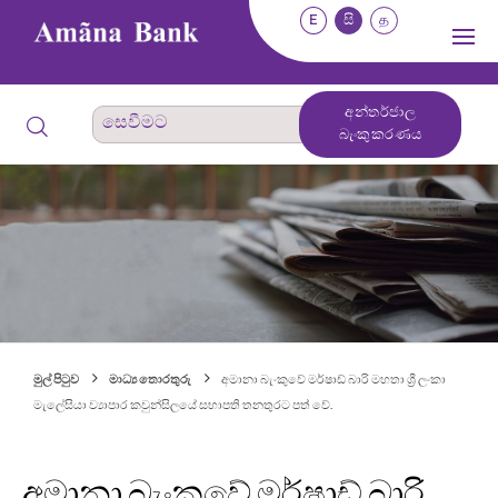
E
සි
த
අන්තර්ජාල
බැංකුකරණය
මුල් පිටුව
මාධ්‍ය තොරතුරු
අමානා බැංකුවේ මර්ෂාඩ් බාරි මහතා ශ්‍රී ලංකා
මැලේසියා ව්‍යාපාර කවුන්සිලයේ සභාපති තනතුරට පත් වේ.
අමානා බැංකුවේ මර්ෂාඩ් බාරි