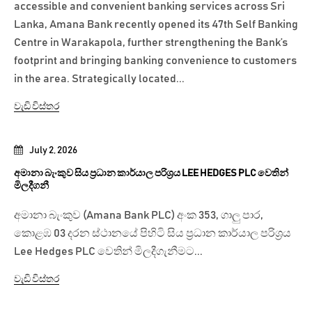
accessible and convenient banking services across Sri
Lanka, Amana Bank recently opened its 47th Self Banking
Centre in Warakapola, further strengthening the Bank’s
footprint and bringing banking convenience to customers
in the area. Strategically located...
වැඩි විස්තර
July 2, 2026
අමානා බැංකුව සිය ප්‍රධාන කාර්යාල පරිශ්‍රය LEE HEDGES PLC වෙතින්
මිලදීගනී
අමානා බැංකුව (Amana Bank PLC) අංක 353, ගාලු පාර,
කොළඹ 03 දරන ස්ථානයේ පිහිටි සිය ප්‍රධාන කාර්යාල පරිශ්‍රය
Lee Hedges PLC වෙතින් මිලදීගැනීමට...
වැඩි විස්තර