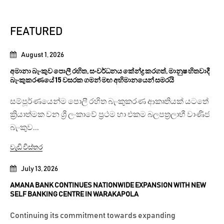
FEATURED
August 1, 2026
අමානා බැංකුව පොලී රහිත, සංවර්ධනය කේන්ද්‍ර කරගත්, මානුෂ හිතවාදී
බැංකුකරණයේ 15 වසරක ගමන් මඟ අභිමානයෙන් සමරයි
සම්පූර්ණයෙන්ම පොලී රහිත බැංකුකරණ ආකෘතියක් යටතේ
ක්‍රියාත්මක වන ශ්‍රී ලංකාවේ ප්‍රථම හා එකම බලපත්‍රලාභී වාණිජ
බැංකුව...
වැඩි විස්තර
July 13, 2026
AMANA BANK CONTINUES NATIONWIDE EXPANSION WITH NEW
SELF BANKING CENTRE IN WARAKAPOLA
Continuing its commitment towards expanding