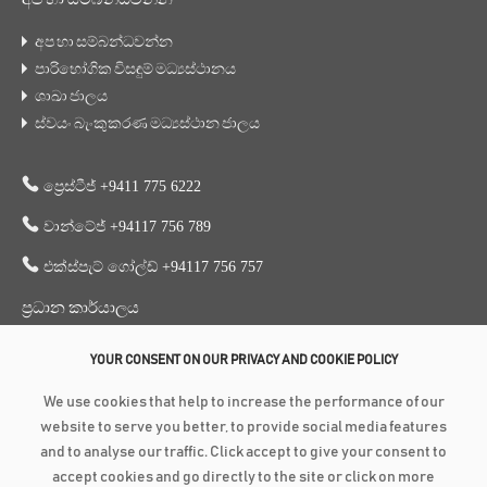
අප හා සම්බන්ධවන්න
පාරිභෝගික විසඳුම් මධ්‍යස්ථානය
ශාඛා ජාලය
ස්වයං බැංකුකරණ මධ්‍යස්ථාන ජාලය
ප්‍රෙස්ටීජ් +9411 775 6222
වාන්ටේජ් +94117 756 789
එක්ස්පැට් ගෝල්ඩ් +94117 756 757
ප්‍රධාන කාර්යාලය
353, ගාලු පාර, කොළඹ 3
YOUR CONSENT ON OUR PRIVACY AND COOKIE POLICY
+94 117 756 756
We use cookies that help to increase the performance of our
+94 112 574 419
website to serve you better, to provide social media features
and to analyse our traffic. Click accept to give your consent to
accept cookies and go directly to the site or click on more