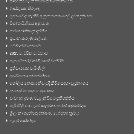
සාමාන්‍ය බැංකු නියම සහ කොන්දේසි
ගාස්තු සහ තීරුබදු
ලාභ බෙදා ගැනීම් අනුපාත සහ ගෙවූ ලාභ ප්‍රතිශත
විදේශ විනිමය අනුපාත
පාරිභෝගික ප්‍රඥප්තිය
ප්‍රධාන කරුණු ලේඛන
වෙබ් අඩවි සිතියම
2025 වාර්ෂික වාර්තාව
සැපයුම්කරුවන් ලියාපදිංචි කිරීම්
ප්‍රතිචාර සහ පැමිණිලි
ප්‍රවේශ්‍යතා ප්‍රතිපත්තිපය
ගෝලීය කේතය නිවැරදි කිරීම සඳහා වූ ප්‍රකාශය
ආයතනික පාලන ප්‍රකාශය
වංචා හා දූෂණ වැළැක්වීමේ ප්‍රතිපත්තිය
පැමිණිලි හා ගැටළු කළමනාකරණ ක්‍රමවේදය
ශ්‍රී ලංකා තැන්පතු රක්ෂණ යෝජනා ක්‍රමය
දැනුම් කේන්ද්‍රය