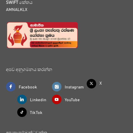
SWIFT කේතය
AMNALKLX
අපව අනුගමනය කරන්න
X
Facebook
Instagram
Linkedin
YouTube
Tik Tok
අප හා සම්බන්ධවන්න