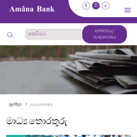
E
සි
த
අන්තර්ජාල
බැංකුකරණය
මුල් පිටුව
මාධ්‍ය තොරතුරු
මාධ්‍ය තොරතුරු