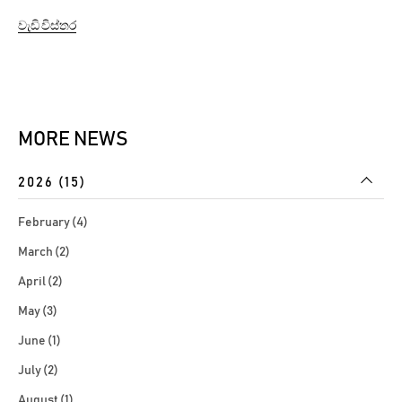
significant milestone for Eastern Province by
වැඩි විස්තර
establishing the first Drive Through ATM in the Province.
This is in line with the Banks commitment to introduce
conveniences hitherto...
MORE NEWS
2026 (15)
February (4)
March (2)
April (2)
May (3)
June (1)
July (2)
August (1)