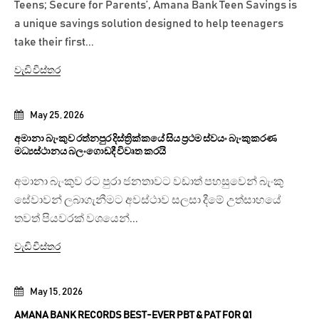
Teens; Secure for Parents’, Amana Bank Teen Savings is
a unique savings solution designed to help teenagers
take their first...
වැඩි විස්තර
May 25, 2026
අමානා බැංකුව රත්නපුර දිස්ත්‍රික්කයේ සිය ප්‍රථම ස්වයං බැංකුකරණ
මධ්‍යස්ථානය බලංගොඩදී විවෘත කරයි
අමානා බැංකුව රට පුරා ජනතාවට වඩාත් පහසුවෙන් බැංකු
සේවාවන් ලබාගැනීමට අවස්ථාව සලසා දීමේ උත්සාහයේ
තවත් පියවරක් වශයෙන්...
වැඩි විස්තර
May 15, 2026
AMANA BANK RECORDS BEST-EVER PBT & PAT FOR Q1