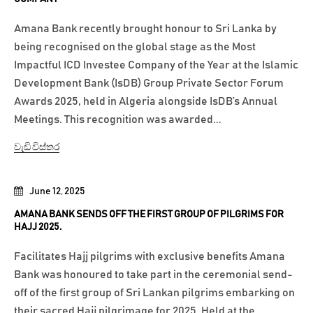
Amana Bank recently brought honour to Sri Lanka by
being recognised on the global stage as the Most
Impactful ICD Investee Company of the Year at the Islamic
Development Bank (IsDB) Group Private Sector Forum
Awards 2025, held in Algeria alongside IsDB’s Annual
Meetings. This recognition was awarded...
වැඩි විස්තර
June 12, 2025
AMANA BANK SENDS OFF THE FIRST GROUP OF PILGRIMS FOR
HAJJ 2025.
Facilitates Hajj pilgrims with exclusive benefits Amana
Bank was honoured to take part in the ceremonial send-
off of the first group of Sri Lankan pilgrims embarking on
their sacred Hajj pilgrimage for 2025. Held at the