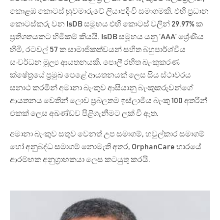
කොළඹ කොටස් හුවමාරුවේ ලියාපදිංචි සමාගමකි. එහි ප්‍රධාන
කොටස්කරු වන IsDB සමූහය එහි කොටස් වලින් 29.97% ක
ප්‍රතිශතයකට හිමිකම් කියයි. IsDB සමූහය යනු ‘AAA’ ශ්‍රේණිය
හිමි, රටවල් 57 ක සාමාජිකත්වයන් සහිත බහුපාර්ශ්වීය
සංවර්ධන මූල්‍ය ආයතනයකි. පොලී රහිත බැංකුකරණ
ක්ෂේත්‍රයේ ප්‍රමුඛ පෙළේ ආයතනයක් ලෙස සිය ස්ථාවරය
සනාථ කරමින් අමානා බැංකුව ආසියානු බැංකුකරුවන්ගේ
ආයතනය වෙතින් ලොව ප්‍රබලතම ඉස්ලාමීය බැංකු 100 අතරින්
එකක් ලෙස අඛණ්ඩව පිළිගැනීමට ලක් වී ඇත.
අමානා බැංකුව සතුව වෙනත් උප සමාගම්, හවුල්කාර සමාගම්
හෝ අනුබද්ධ සමාගම් නොමැති අතර, OrphanCare භාරයේ
ආරම්භක අනුග්‍රාහකයා ලෙස කටයුතු කරයි.