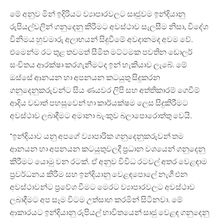
මේ අනුව මින් ඉදිරියට ව්‍යාපාරවලට සෘජුවම ඉන්දියානු
රුපියල්වලින් ගනුදෙනු කිරීමට අවස්ථාව සැලසීම නිසා, විදේශ
විනිමය හුවමාරු අලාභයන් සිදුවීමේ අවදානමද අවම වේ.
එමෙන්ම රට තුළ තවමත් සීමිත මට්ටමක පවතින ඩොලර්
සංචිතය ආරක්ෂා කරගැනීමටද ඉන් හැකියාව ලැබේ. මේ
ඔස්සේ ආනයන හා අපනයන කටයුතු සිදුකරන
ගනුදෙනුකරුවන්ට සිය ණයවර ලිපි සහ අත්තිකාරම් ගෙවීම්
ආදිය වඩාත් පහසුවෙන් හා කාර්යක්ෂම ලෙස සිදුකිරීමට
අවස්ථාව ලබාදීමට අමානා බැංකුව බලාපොරොත්තු වෙයි.
“ඉන්දියාව යනු අපගේ ව්‍යාපාරික ගනුදෙනුකරුවන් තම
ආනයන හා අපනයන කටයුතුවලදී ප්‍රධාන වශයෙන් ගනුදෙනු
කිරීමට යොමු වන රටක්. ඒ අනුව විවිධ රටවල් අතර වෙළඳාම
ප්‍රවර්ධනය කිරීම සහ ඉන්දියානු වෙළඳපොලේ නැගී එන
අවස්ථාවන්ට ප්‍රවේශ වීමට මෙරට ව්‍යාපාරවලට අවස්ථාව
ලබාදීමට අප සෑම විටම උත්සාහ කරමින් සිටිනවා. මේ
ආකාරයට ඉන්දියානු රුපියල් භාවිතයෙන් සෘජු වෙළඳ ගනුදෙනු