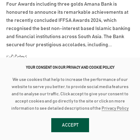
Four Awards including three golds Amana Bank is
honoured to announce its remarkable achievements at
the recently concluded IFFSA Awards 2024, which
recognised the best non-interest based Islamic banking
and financial institutions across South Asia. The Bank
secured four prestigious accolades, including...
වැඩි විස්තර
YOUR CONSENT ON OUR PRIVACY AND COOKIE POLICY
March 18, 2025
We use cookies that help to increase the performance of our
website to serve you better, to provide social media features
AMANA BANK BOARD FORTIFIED WITH SENTHILVERL HOLDINGS
REPRESENTATION
and to analyse our traffic. Click accept to give your consent to
accept cookies and go directly to the site or click on more
Amana Bank’s Board of Directors has been further
information to see detailed descriptions of the
Privacy Policy
strengthened with the inclusion of representation from
Senthilverl Holdings (Pvt) Ltd, the Bank’s second-largest
ACCEPT
shareholder. Founded by renowned high-net-worth
investor and medical professional Dr. T. Senthilverl,