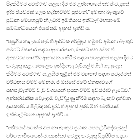
සිදුකිරීමට අවස්ථාව සලසා දීම එම උත්සාහයේ තවත් වැදගත්
ඉදිරි පියවරක් ලෙස හැඳින්වීමට පුළුවන්.” අමානා බැංකුවේ
ප්‍රධාන මෙහෙයුම් නිලධාරී ඉම්තියාස් ඉක්බාල් මහතා මේ
සම්බන්ධයෙන් එසේ තම අදහස් දැක්වී ය.
“පසුගිය කාලයේ පැවති ආර්ථික අර්බුදය හමුවේ අමානා බැංකුව
මෙරට ව්‍යාපාර සඳහා ආහාරපාන, ඖෂධ සහ වෙනත්
අත්‍යවශ්‍ය භාණ්ඩ ආනයනය කිරීම සඳහා පහසුකම් සලසා දීමට
කටයුතු කළා. මෙලෙස ඉන්දියානු රුපියල් මගින් ගනුදෙනු
කිරීමට අවස්ථාව සැලසීම තුළින් එම ව්‍යාපාර සඳහා තවදුරටත්
වර්ධනය වීමට මෙන්ම, ඒ ඔස්සේ රටේ ජනතාවගේ
යහපැවැත්මට වැඩි වශයෙන් දායක වීමට අවස්ථාව ලැබේවි.”
අන්තර්ජාතික වෙළදාම වැඩිදියුණු කිරීම සඳහා බැංකුව දක්වන
දායකත්වය පිළිබඳ තවදුරටත් අදහස් දක්වමින් ඉම්තියාස්
ඉක්බාල් මහතා අදහස් දැක්වී ය.
“අතීතයේ පටන්ම අමානා බැංකුව ප්‍රධාන පෙළේ විදේශ මුදල්
වර්ග භාවිතයෙන් ජාත්‍යන්තර වෙළඳ කටයුතු සිදුකිරීම සඳහා