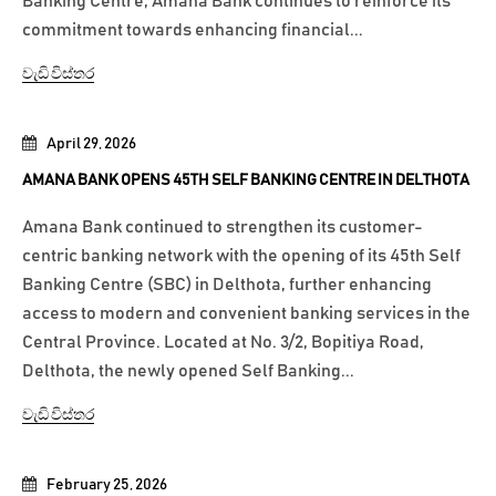
Banking Centre, Amana Bank continues to reinforce its
commitment towards enhancing financial...
වැඩි විස්තර
April 29, 2026
AMANA BANK OPENS 45TH SELF BANKING CENTRE IN DELTHOTA
Amana Bank continued to strengthen its customer-
centric banking network with the opening of its 45th Self
Banking Centre (SBC) in Delthota, further enhancing
access to modern and convenient banking services in the
Central Province. Located at No. 3/2, Bopitiya Road,
Delthota, the newly opened Self Banking...
වැඩි විස්තර
February 25, 2026