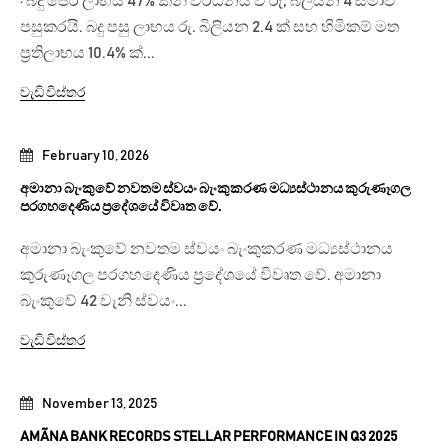
· බදු පෙර ලාභය 47% කින් වර්ධනය වී රු, බිලියන 4 සීමාව
පසුකරයි. බදු පසු ලාභය රු. බිලියන 2.4 ක් සහ හිමිකම් මත
ප්‍රතිලාභය 10.4% ක්...
වැඩි විස්තර
February 10, 2026
අමානා බැංකුවේ නවතම ස්වයං බැංකුකරණ මධ්‍යස්ථානය කුරුණෑගල
පරගහදෙණිය ප්‍රදේශයේ විවෘත වේ.
අමානා බැංකුවේ නවතම ස්වයං බැංකුකරණ මධ්‍යස්ථානය
කුරුණෑගල පරගහදෙණිය ප්‍රදේශයේ විවෘත වේ. අමානා
බැංකුවේ 42 වැනි ස්වයං...
වැඩි විස්තර
November 13, 2025
AMÃNA BANK RECORDS STELLAR PERFORMANCE IN Q3 2025