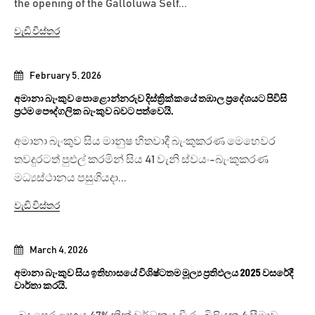
the opening of the Galloluwa Self...
වැඩි විස්තර
February 5, 2026
අමානා බැංකුව පොළොන්නරුව දිස්ත්‍රික්කයේ තඹාල ප්‍රදේශයට පිවිසි
ප්‍රථම පෞද්ගලික බැංකුව බවට පත්වෙයි.
අමානා බැංකුව සිය මානුෂ හිතවාදී බැංකුකරණ මෙහෙවර
තවදුරටත් පුළුල් කරමින් සිය 41 වැනි ස්වයං-බැංකුකරණ
මධ්‍යස්ථානය පසුගියදා...
වැඩි විස්තර
March 4, 2026
අමානා බැංකුව සිය ඉතිහාසයේ විශිෂ්ටතම මූල්‍ය ප්‍රතිඵලය 2025 වසරේදී
වාර්තා කරයි.