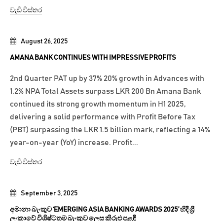
වැඩි විස්තර
August 26, 2025
AMANA BANK CONTINUES WITH IMPRESSIVE PROFITS
2nd Quarter PAT up by 37% 20% growth in Advances with
1.2% NPA Total Assets surpass LKR 200 Bn Amana Bank
continued its strong growth momentum in H1 2025,
delivering a solid performance with Profit Before Tax
(PBT) surpassing the LKR 1.5 billion mark, reflecting a 14%
year-on-year (YoY) increase. Profit...
වැඩි විස්තර
September 3, 2025
අමානා බැංකුව ‘EMERGING ASIA BANKING AWARDS 2025’ හිදී ශ්‍රී
ලංකාවේ විශිෂ්ටතම බැංකුව ලෙස කිරුළු පළඳී