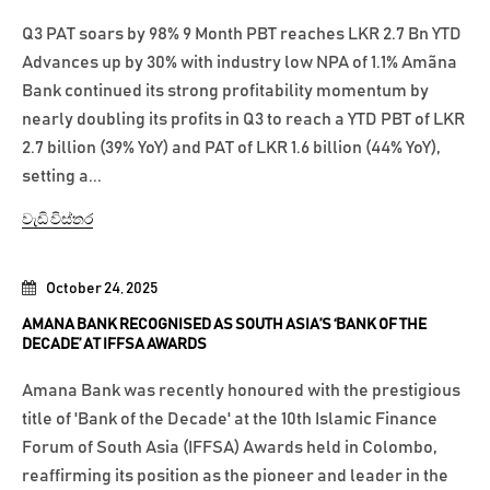
Q3 PAT soars by 98% 9 Month PBT reaches LKR 2.7 Bn YTD
Advances up by 30% with industry low NPA of 1.1% Amãna
Bank continued its strong profitability momentum by
nearly doubling its profits in Q3 to reach a YTD PBT of LKR
2.7 billion (39% YoY) and PAT of LKR 1.6 billion (44% YoY),
setting a...
වැඩි විස්තර
October 24, 2025
AMANA BANK RECOGNISED AS SOUTH ASIA’S ‘BANK OF THE
DECADE’ AT IFFSA AWARDS
Amana Bank was recently honoured with the prestigious
title of 'Bank of the Decade' at the 10th Islamic Finance
Forum of South Asia (IFFSA) Awards held in Colombo,
reaffirming its position as the pioneer and leader in the