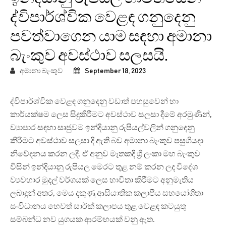
ද්විපාර්ශ්වික වෙළඳ ගනුදෙනු
පවත්වාගෙන යාම සඳහා අමානා
බැංකුව අවස්ථාව සලසයි.
අමානා බැංකුව
September 18, 2023
ද්විපාර්ශ්වික වෙළඳ ගනුදෙනු වඩාත් පහසුවෙන් හා
කාර්යක්ෂම ලෙස සිදුකිරීමට අවස්ථාව සලසා දීමේ අරමුණින්,
ව්‍යාපාර සඳහා සෘජුවම ඉන්දියානු රුපියල්වලින් ගනුදෙනු
කිරීමට අවස්ථාව සලසා දී ඇති බව අමානා බැංකුව පසුගියදා
නිවේදනය කරන ලදී. ඒ අනුව මෑතකදී ශ්‍රී ලංකා මහ බැංකුව
විසින් ඉන්දියානු රුපියල මෙරට තුළ නම් කරන ලද විදේශ
ව්‍යවහාර මුදල් වර්ගයක් ලෙස භාවිතා කිරීමට අනුමැතිය
ලබාදුන් අතර, මෙය දකුණු ආසියාතික කලාපීය සහයෝගිතා
සංවිධානය හෙවත් සාර්ක් කලාපය තුළ වෙළඳ කටයුතු
සම්බන්ධ නව යුගයක ආරම්භයක් වනු ඇත.