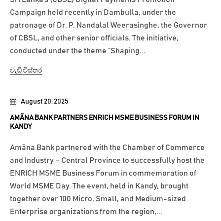
Campaign held recently in Dambulla, under the
patronage of Dr. P. Nandalal Weerasinghe, the Governor
of CBSL, and other senior officials. The initiative,
conducted under the theme “Shaping...
වැඩි විස්තර
August 20, 2025
AMÃNA BANK PARTNERS ENRICH MSME BUSINESS FORUM IN
KANDY
Amãna Bank partnered with the Chamber of Commerce
and Industry – Central Province to successfully host the
ENRICH MSME Business Forum in commemoration of
World MSME Day. The event, held in Kandy, brought
together over 100 Micro, Small, and Medium-sized
Enterprise organizations from the region,...