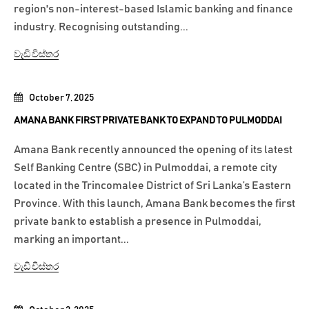
region's non-interest-based Islamic banking and finance
industry. Recognising outstanding...
වැඩි විස්තර
October 7, 2025
AMANA BANK FIRST PRIVATE BANK TO EXPAND TO PULMODDAI
Amana Bank recently announced the opening of its latest
Self Banking Centre (SBC) in Pulmoddai, a remote city
located in the Trincomalee District of Sri Lanka’s Eastern
Province. With this launch, Amana Bank becomes the first
private bank to establish a presence in Pulmoddai,
marking an important...
වැඩි විස්තර