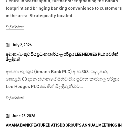
Centre in Warakapola, further strengthening the Bank’s
footprint and bringing banking convenience to customers
in the area. Strategically located...
වැඩි විස්තර
July 2, 2026
අමානා බැංකුව සිය ප්‍රධාන කාර්යාල පරිශ්‍රය LEE HEDGES PLC වෙතින්
මිලදීගනී
අමානා බැංකුව (Amana Bank PLC) අංක 353, ගාලු පාර,
කොළඹ 03 දරන ස්ථානයේ පිහිටි සිය ප්‍රධාන කාර්යාල පරිශ්‍රය
Lee Hedges PLC වෙතින් මිලදීගැනීමට...
වැඩි විස්තර
June 26, 2026
AMANA BANK FEATURED AT ISDB GROUP’S ANNUAL MEETINGS IN