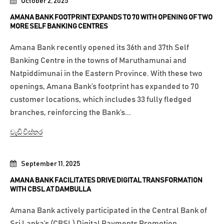
October 2, 2025
AMANA BANK FOOTPRINT EXPANDS TO 70 WITH OPENING OF TWO
MORE SELF BANKING CENTRES
Amana Bank recently opened its 36th and 37th Self
Banking Centre in the towns of Maruthamunai and
Natpiddimunai in the Eastern Province. With these two
openings, Amana Bank’s footprint has expanded to 70
customer locations, which includes 33 fully fledged
branches, reinforcing the Bank’s...
වැඩි විස්තර
September 11, 2025
AMANA BANK FACILITATES DRIVE DIGITAL TRANSFORMATION
WITH CBSL AT DAMBULLA
Amana Bank actively participated in the Central Bank of
Sri Lanka’s (CBSL) Digital Payments Promotion