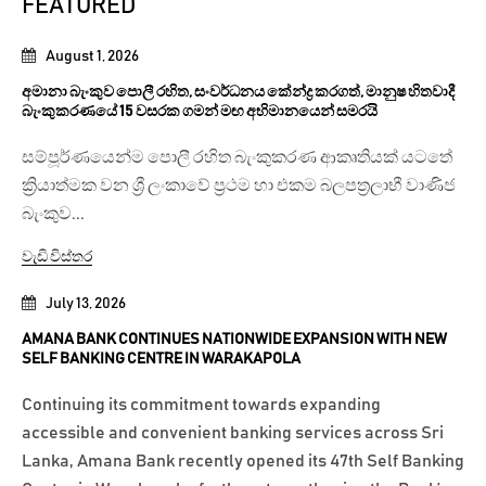
FEATURED
August 1, 2026
අමානා බැංකුව පොලී රහිත, සංවර්ධනය කේන්ද්‍ර කරගත්, මානුෂ හිතවාදී
බැංකුකරණයේ 15 වසරක ගමන් මඟ අභිමානයෙන් සමරයි
සම්පූර්ණයෙන්ම පොලී රහිත බැංකුකරණ ආකෘතියක් යටතේ
ක්‍රියාත්මක වන ශ්‍රී ලංකාවේ ප්‍රථම හා එකම බලපත්‍රලාභී වාණිජ
බැංකුව...
වැඩි විස්තර
July 13, 2026
AMANA BANK CONTINUES NATIONWIDE EXPANSION WITH NEW
SELF BANKING CENTRE IN WARAKAPOLA
Continuing its commitment towards expanding
accessible and convenient banking services across Sri
Lanka, Amana Bank recently opened its 47th Self Banking