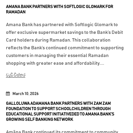
AMANA BANK PARTNERS WITH SOFTLOGIC GLOMARK FOR
RAMADAN
Amana Bank has partnered with Softlogic Glomark to
offer exclusive supermarket savings to the Bank’s Debit
Card holders during Ramadan. This collaboration
reflects the Bank’s continued commitment to supporting
customers in managing their essential Ramadan
shopping with greater ease and affordability....
වැඩි විස්තර
March 10, 2026
GALLOLUWA ADAMANA BANK PARTNERS WITH ZAM ZAM
FOUNDATION TO SUPPORT SCHOOLCHILDREN THROUGH
EDUCATIONAL SUPPORT INITIATIVEDED TO AMANA BANK’S
GROWING SELF BANKING NETWORK
Amãna Bank continued its commitment to community