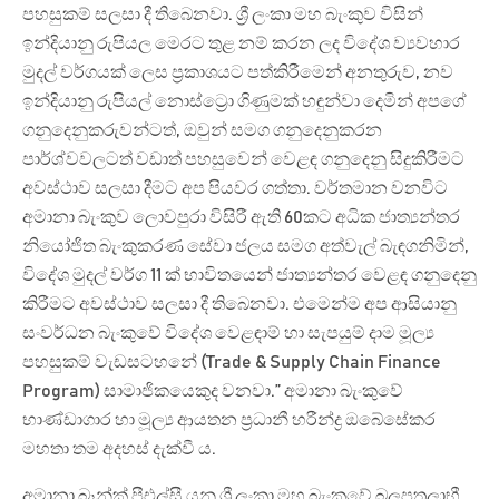
පහසුකම් සලසා දී තිබෙනවා. ශ්‍රී ලංකා මහ බැංකුව විසින්
ඉන්දියානු රුපියල මෙරට තුළ නම් කරන ලද විදේශ ව්‍යවහාර
මුදල් වර්ගයක් ලෙස ප්‍රකාශයට පත්කිරීමෙන් අනතුරුව, නව
ඉන්දියානු රුපියල් නොස්ට්‍රො ගිණුමක් හඳුන්වා දෙමින් අපගේ
ගනුදෙනුකරුවන්ටත්, ඔවුන් සමග ගනුදෙනුකරන
පාර්ශ්වවලටත් වඩාත් පහසුවෙන් වෙළඳ ගනුදෙනු සිදුකිරීමට
අවස්ථාව සලසා දීමට අප පියවර ගත්තා. වර්තමාන වනවිට
අමානා බැංකුව ලොවපුරා විසිරී ඇති 60කට අධික ජාත්‍යන්තර
නියෝජිත බැංකුකරණ සේවා ජලය සමග අත්වැල් බැඳගනිමින්,
විදේශ මුදල් වර්ග 11 ක් භාවිතයෙන් ජාත්‍යන්තර වෙළඳ ගනුදෙනු
කිරීමට අවස්ථාව සලසා දී තිබෙනවා. එමෙන්ම අප ආසියානු
සංවර්ධන බැංකුවේ විදේශ වෙළඳාම් හා සැපයුම් දාම මූල්‍ය
පහසුකම් වැඩසටහනේ (Trade & Supply Chain Finance
Program) සාමාජිකයෙකුද වනවා.” අමානා බැංකුවේ
භාණ්ඩාගාර හා මූල්‍ය ආයතන ප්‍රධානී හරීන්ද්‍ර ඔබේසේකර
මහතා තම අදහස් දැක්වී ය.
අමානා බෑන්ක් පීඑල්සී යනු ශ්‍රී ලංකා මහ බැංකුවේ බලපත්‍රලාභී,