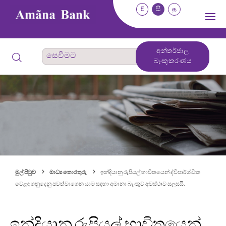
E
සි
த
අන්තර්ජාල
බැංකුකරණය
මුල් පිටුව
මාධ්‍ය තොරතුරු
ඉන්දියානු රුපියල් භාවිතයෙන් ද්විපාර්ශ්වික
වෙළඳ ගනුදෙනු පවත්වාගෙන යාම සඳහා අමානා බැංකුව අවස්ථාව සලසයි.
ඉන්දියානු රුපියල් භාවිතයෙන්