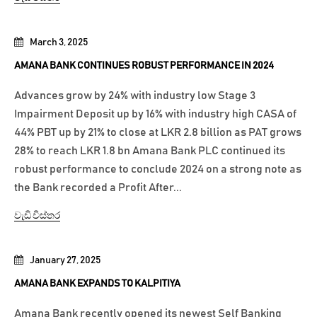
March 3, 2025
AMANA BANK CONTINUES ROBUST PERFORMANCE IN 2024
Advances grow by 24% with industry low Stage 3
Impairment Deposit up by 16% with industry high CASA of
44% PBT up by 21% to close at LKR 2.8 billion as PAT grows
28% to reach LKR 1.8 bn Amana Bank PLC continued its
robust performance to conclude 2024 on a strong note as
the Bank recorded a Profit After...
වැඩි විස්තර
January 27, 2025
AMANA BANK EXPANDS TO KALPITIYA
Amana Bank recently opened its newest Self Banking