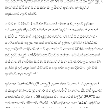
මධ්‍යස්ථාන ඇතුළු සේවා ස්ථාන 55 ම ඔස්සේ පැය 24 පුරා මුදල්
තැන්පත් කිරීමේ පහසුකම් සැලසීමට අමානා බැංකුවට
හැකියාව ලැබී තිබේ.
මෙම නව පියවර සම්බන්ධයෙන් අමානා බැංකුවේ ප්‍රධාන
මෙහෙයුම් නිලධාරී ඉම්තියාස් ඉක්බාල් මහතා මෙසේ අදහස්
දැක්වී ය. “අපගේ ගනුදෙනුකරුවන්ට වඩාත් පහසුවෙන් හා
කාර්යක්ෂම ලෙස අපගේ සේවාවන් ලබාගැනීමට අවස්ථාව
සලසා දීමේ අරමුණින් මේ ආකාරයට අපගේ CDM යන්ත්‍ර ජාලය
තවදුරටත් පුළුල් කිරීමට අප පියවර ගත්තා. මේ ඔස්සේ අපගේ
සේවාවන් භාවිතා කරන ජනතාවට සහ ව්‍යාපාරවලට පැය 24
පුරාම මුදල් තැන්පත් කිරීමේ පහසුකම සලසා දීමට හැකි වීම
අපට විශාල සතුටක්.”
අමානා බෑන්ක් පීඑල්සී යනු ශ්‍රී ලංකා මහ බැංකුවේ බලපත්‍රලාභී,
කොළඹ කොටස් හුවමාරුවේ ලියාපදිංචි සමාගමකි. එහි ප්‍රධාන
කොටස්කරු වන IsDB සමූහය එහි කොටස් වලින් 29.97% ක
ප්‍රතිශතයකට හිමිකම් කියයි. IsDB සමූහය යනු ‘AAA’ ශ්‍රේණිය