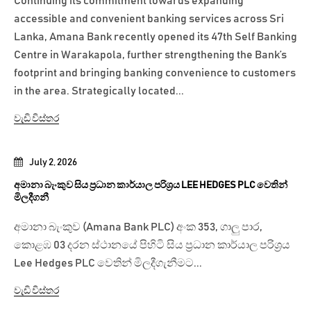
Continuing its commitment towards expanding
accessible and convenient banking services across Sri
Lanka, Amana Bank recently opened its 47th Self Banking
Centre in Warakapola, further strengthening the Bank’s
footprint and bringing banking convenience to customers
in the area. Strategically located...
වැඩි විස්තර
July 2, 2026
අමානා බැංකුව සිය ප්‍රධාන කාර්යාල පරිශ්‍රය LEE HEDGES PLC වෙතින්
මිලදීගනී
අමානා බැංකුව (Amana Bank PLC) අංක 353, ගාලු පාර,
කොළඹ 03 දරන ස්ථානයේ පිහිටි සිය ප්‍රධාන කාර්යාල පරිශ්‍රය
Lee Hedges PLC වෙතින් මිලදීගැනීමට...
වැඩි විස්තර