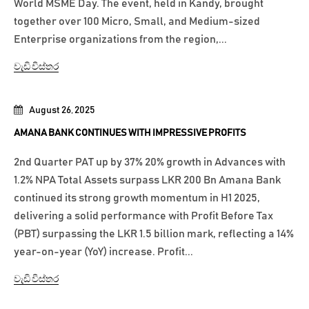
World MSME Day. The event, held in Kandy, brought
together over 100 Micro, Small, and Medium-sized
Enterprise organizations from the region,...
වැඩි විස්තර
August 26, 2025
AMANA BANK CONTINUES WITH IMPRESSIVE PROFITS
2nd Quarter PAT up by 37% 20% growth in Advances with
1.2% NPA Total Assets surpass LKR 200 Bn Amana Bank
continued its strong growth momentum in H1 2025,
delivering a solid performance with Profit Before Tax
(PBT) surpassing the LKR 1.5 billion mark, reflecting a 14%
year-on-year (YoY) increase. Profit...
වැඩි විස්තර