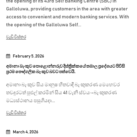
the opening of its 43rd Self Banking Centre (SBC) in
Galloluwa, providing customers in the area with greater
access to convenient and modern banking services. With
the opening of the Galloluwa Self...
වැඩි විස්තර
February 5, 2026
අමානා බැංකුව පොළොන්නරුව දිස්ත්‍රික්කයේ තඹාල ප්‍රදේශයට පිවිසි
ප්‍රථම පෞද්ගලික බැංකුව බවට පත්වෙයි.
අමානා බැංකුව සිය මානුෂ හිතවාදී බැංකුකරණ මෙහෙවර
තවදුරටත් පුළුල් කරමින් සිය 41 වැනි ස්වයං-බැංකුකරණ
මධ්‍යස්ථානය පසුගියදා...
වැඩි විස්තර
March 4, 2026