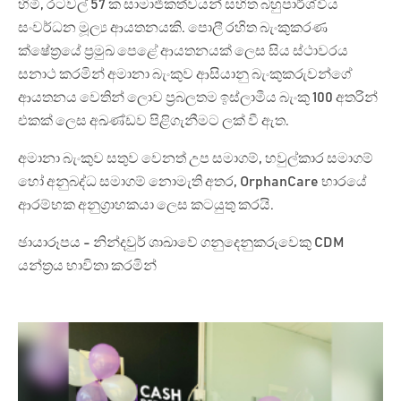
හිමි, රටවල් 57 ක සාමාජිකත්වයන් සහිත බහුපාර්ශ්වීය
සංවර්ධන මූල්‍ය ආයතනයකි. පොලී රහිත බැංකුකරණ
ක්ෂේත්‍රයේ ප්‍රමුඛ පෙළේ ආයතනයක් ලෙස සිය ස්ථාවරය
සනාථ කරමින් අමානා බැංකුව ආසියානු බැංකුකරුවන්ගේ
ආයතනය වෙතින් ලොව ප්‍රබලතම ඉස්ලාමීය බැංකු 100 අතරින්
එකක් ලෙස අඛණ්ඩව පිළිගැනීමට ලක් වී ඇත.
අමානා බැංකුව සතුව වෙනත් උප සමාගම්, හවුල්කාර සමාගම්
හෝ අනුබද්ධ සමාගම් නොමැති අතර, OrphanCare භාරයේ
ආරම්භක අනුග්‍රාහකයා ලෙස කටයුතු කරයි.
ඡායාරූපය - නින්දවුර් ශාඛාවේ ගනුදෙනුකරුවෙකු CDM
යන්ත්‍රය භාවිතා කරමින්