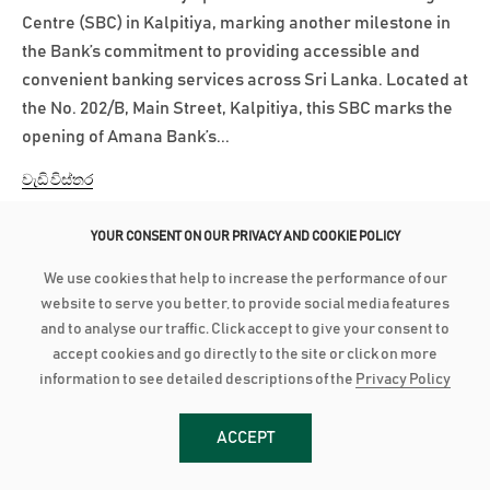
Centre (SBC) in Kalpitiya, marking another milestone in
the Bank’s commitment to providing accessible and
convenient banking services across Sri Lanka. Located at
the No. 202/B, Main Street, Kalpitiya, this SBC marks the
opening of Amana Bank’s...
වැඩි විස්තර
YOUR CONSENT ON OUR PRIVACY AND COOKIE POLICY
January 23, 2025
We use cookies that help to increase the performance of our
අමානා බැංකුව විසින් HAVELOCK CITY සුඛෝපභෝගී මහල් නිවාස මිලදී
website to serve you better, to provide social media features
ගැනීම සඳහා මූල්‍ය පහසුකම් හඳුන්වා දෙයි
and to analyse our traffic. Click accept to give your consent to
අමානා බැංකුව සහ Havelock City එක් වී පසුගියදා මහනුවර
accept cookies and go directly to the site or click on more
ප්‍රදේශයේ පාරිභෝගිකයන් වෙනුවෙන් විශේෂ වැඩසටහනක්
information to see detailed descriptions of the
Privacy Policy
සංවිධානය කළේ ය. එහිදී...
ACCEPT
වැඩි විස්තර