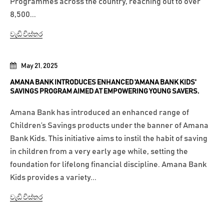
Programmes across the country, reaching out to over
8,500...
වැඩි විස්තර
May 21, 2025
AMANA BANK INTRODUCES ENHANCED 'AMANA BANK KIDS'
SAVINGS PROGRAM AIMED AT EMPOWERING YOUNG SAVERS.
Amana Bank has introduced an enhanced range of
Children’s Savings products under the banner of Amana
Bank Kids. This initiative aims to instil the habit of saving
in children from a very early age while, setting the
foundation for lifelong financial discipline. Amana Bank
Kids provides a variety...
වැඩි විස්තර