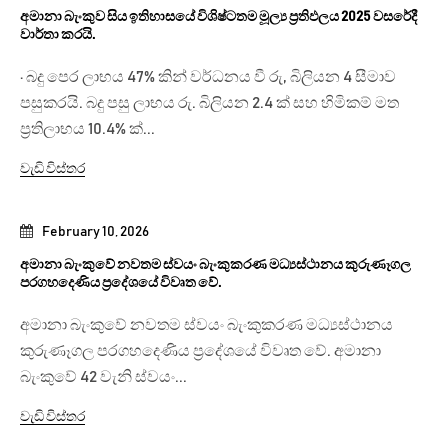
අමානා බැංකුව සිය ඉතිහාසයේ විශිෂ්ටතම මූල්‍ය ප්‍රතිඵලය 2025 වසරේදී
වාර්තා කරයි.
· බදු පෙර ලාභය 47% කින් වර්ධනය වී රු, බිලියන 4 සීමාව
පසුකරයි. බදු පසු ලාභය රු. බිලියන 2.4 ක් සහ හිමිකම් මත
ප්‍රතිලාභය 10.4% ක්...
වැඩි විස්තර
February 10, 2026
අමානා බැංකුවේ නවතම ස්වයං බැංකුකරණ මධ්‍යස්ථානය කුරුණෑගල
පරගහදෙණිය ප්‍රදේශයේ විවෘත වේ.
අමානා බැංකුවේ නවතම ස්වයං බැංකුකරණ මධ්‍යස්ථානය
කුරුණෑගල පරගහදෙණිය ප්‍රදේශයේ විවෘත වේ. අමානා
බැංකුවේ 42 වැනි ස්වයං...
වැඩි විස්තර