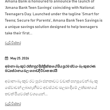
Amana Bank is honoured to announce the launch of
‘Amana Bank Teen Savings’ coinciding with National
Teenagers Day. Launched under the tagline ‘Smart for
Teens; Secure for Parents’, Amana Bank Teen Savings is
a unique savings solution designed to help teenagers
take their first...
වැඩි විස්තර
May 25, 2026
අමානා බැංකුව රත්නපුර දිස්ත්‍රික්කයේ සිය ප්‍රථම ස්වයං බැංකුකරණ
මධ්‍යස්ථානය බලංගොඩදී විවෘත කරයි
අමානා බැංකුව රට පුරා ජනතාවට වඩාත් පහසුවෙන් බැංකු
සේවාවන් ලබාගැනීමට අවස්ථාව සලසා දීමේ උත්සාහයේ
තවත් පියවරක් වශයෙන්...
වැඩි විස්තර