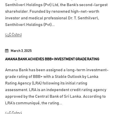
Senthilverl Holdings (Pvt) Ltd, the Bank’s second-largest
shareholder. Founded by renowned high-net-worth
investor and medical professional Dr. T. Senthilverl,
Senthilverl Holdings (Pvt)...
වැඩි විස්තර
March 3, 2025
AMANA BANK ACHIEVES BBB+ INVESTMENT GRADE RATING
Amana Bank has been assigned a long-term investment-
grade rating of BBB+ with a Stable Outlook by Lanka
Rating Agency (LRA) following its initial rating
assessment. LRA is an independent credit rating agency
approved by the Central Bank of Sri Lanka. According to
LRA’s communiqué, the rating...
වැඩි විස්තර