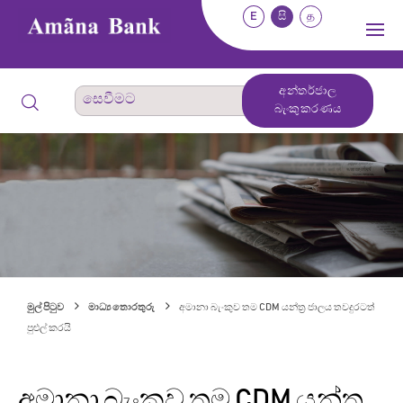
E
සි
த
අන්තර්ජාල
බැංකුකරණය
මුල් පිටුව
මාධ්‍ය තොරතුරු
අමානා බැංකුව තම CDM යන්ත්‍ර ජාලය තවදුරටත්
පුළුල් කරයි
අමානා බැංකුව තම CDM යන්ත්‍ර