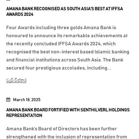
AMANA BANK RECOGNISED AS SOUTH ASIA’S BEST AT IFFSA
AWARDS 2024
Four Awards including three golds Amana Bank is
honoured to announce its remarkable achievements at
the recently concluded IFFSA Awards 2024, which
recognised the best non-interest based Islamic banking
and financial institutions across South Asia. The Bank
secured four prestigious accolades, including...
වැඩි විස්තර
March 18, 2025
AMANA BANK BOARD FORTIFIED WITH SENTHILVERL HOLDINGS
REPRESENTATION
Amana Bank’s Board of Directors has been further
strengthened with the inclusion of representation from