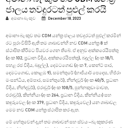
ජාලය තවදුරටත් පුළුල් කරයි
අමානා බැංකුව
December 18, 2023
අමානා බැංකුව තම CDM යන්ත්‍ර ජාලය තවදුරටත් පුළුල් කරමින්
රට පුරා විසිරී ඇති තම ශාඛාවන්හි නව CDM යන්ත්‍ර 8 ක්
ස්ථාපිත කිරීමට පියවර ගෙන තිබේ. ඒ අනුව අක්කරෙයිපත්තු
(අංක 102, ප්‍රධාන වීදිය, අක්කරෙයිපත්තු), බදුල්ල (අංක 18/1,
පහළ රජ වීදිය, බදුල්ල), දෙමටගොඩ (අංක 7, කෙන්ට් පාර,
දෙමටගොඩ, කොළඹ 9), සමන්තුරේ (හාජියාර් පෙදෙස, හිජ්රා
මංසන්ධිය, අම්පාර, සමන්තුරේ), නින්දවුර් (අංක 40/5, ප්‍රධාන
වීදිය, නින්දවුර්), එරාවුර් (අංක 108/5, පුන්නකුඩා මාවත,
එරාවුර්), කින්නියා (අංක 264, ප්‍රධාන වීදිය, කින්නියා) සහ
කදුරුවෙල (අංක 379, ප්‍රධාන වීදිය, කදුරුවෙල) යන ශාඛාවල
මෙම නව CDM යන්ත්‍ර ස්ථාපිත කර ඇත.
මේ හේතුවෙන් දැන් තම ශාඛාවන් සහ ස්වයං-බැංකුකරණ