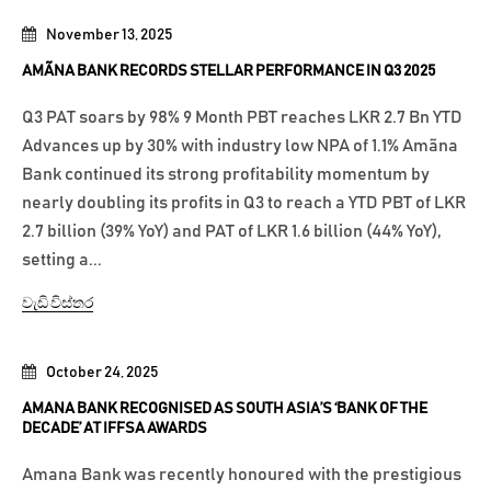
November 13, 2025
AMÃNA BANK RECORDS STELLAR PERFORMANCE IN Q3 2025
Q3 PAT soars by 98% 9 Month PBT reaches LKR 2.7 Bn YTD
Advances up by 30% with industry low NPA of 1.1% Amãna
Bank continued its strong profitability momentum by
nearly doubling its profits in Q3 to reach a YTD PBT of LKR
2.7 billion (39% YoY) and PAT of LKR 1.6 billion (44% YoY),
setting a...
වැඩි විස්තර
October 24, 2025
AMANA BANK RECOGNISED AS SOUTH ASIA’S ‘BANK OF THE
DECADE’ AT IFFSA AWARDS
Amana Bank was recently honoured with the prestigious