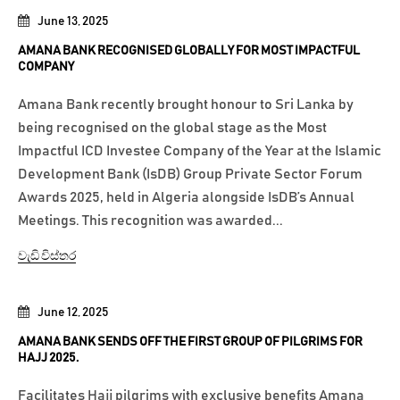
June 13, 2025
AMANA BANK RECOGNISED GLOBALLY FOR MOST IMPACTFUL
COMPANY
Amana Bank recently brought honour to Sri Lanka by
being recognised on the global stage as the Most
Impactful ICD Investee Company of the Year at the Islamic
Development Bank (IsDB) Group Private Sector Forum
Awards 2025, held in Algeria alongside IsDB’s Annual
Meetings. This recognition was awarded...
වැඩි විස්තර
June 12, 2025
AMANA BANK SENDS OFF THE FIRST GROUP OF PILGRIMS FOR
HAJJ 2025.
Facilitates Hajj pilgrims with exclusive benefits Amana