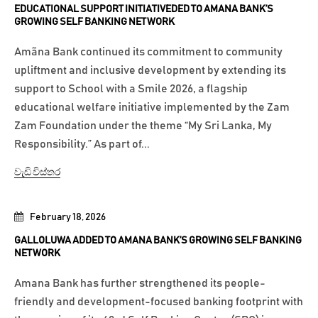
EDUCATIONAL SUPPORT INITIATIVEDED TO AMANA BANK’S
GROWING SELF BANKING NETWORK
Amãna Bank continued its commitment to community
upliftment and inclusive development by extending its
support to School with a Smile 2026, a flagship
educational welfare initiative implemented by the Zam
Zam Foundation under the theme “My Sri Lanka, My
Responsibility.” As part of...
වැඩි විස්තර
February 18, 2026
GALLOLUWA ADDED TO AMANA BANK’S GROWING SELF BANKING
NETWORK
Amana Bank has further strengthened its people-
friendly and development-focused banking footprint with