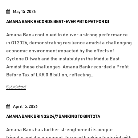
May 15, 2026
AMANA BANK RECORDS BEST-EVER PBT & PAT FOR Q1
Amana Bank continued to deliver a strong performance
in Q1 2026, demonstrating resilience amidst a challenging
economic environment impacted by the effects of
Cyclone Ditwah and the instability in the Middle East.
Amidst these challenges, Amana Bank recorded a Profit
Before Tax of LKR 0.8 billion, reflecting...
වැඩි විස්තර
April 15, 2026
AMANA BANK BRINGS 24/7 BANKING TO GINTOTA
Amana Bank has further strengthened its people-
friendly and development-focused banking footprint with