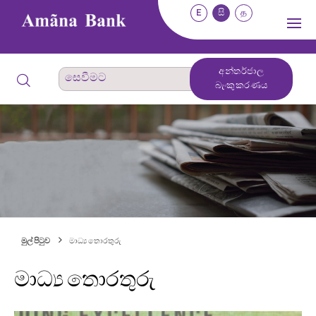
E
සි
த
අන්තර්ජාල
බැංකුකරණය
මුල් පිටුව
මාධ්‍ය තොරතුරු
මාධ්‍ය තොරතුරු