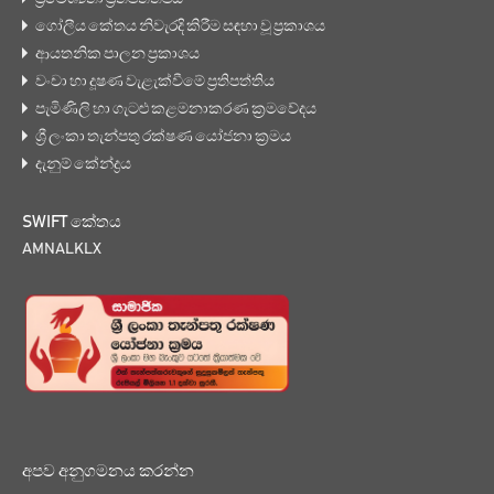
ගෝලීය කේතය නිවැරදි කිරීම සඳහා වූ ප්‍රකාශය
ආයතනික පාලන ප්‍රකාශය
වංචා හා දූෂණ වැළැක්වීමේ ප්‍රතිපත්තිය
පැමිණිලි හා ගැටළු කළමනාකරණ ක්‍රමවේදය
ශ්‍රී ලංකා තැන්පතු රක්ෂණ යෝජනා ක්‍රමය
දැනුම් කේන්ද්‍රය
SWIFT කේතය
AMNALKLX
අපව අනුගමනය කරන්න