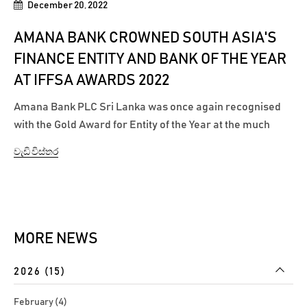
December 20, 2022
AMANA BANK CROWNED SOUTH ASIA'S
FINANCE ENTITY AND BANK OF THE YEAR
AT IFFSA AWARDS 2022
Amana Bank PLC Sri Lanka was once again recognised
with the Gold Award for Entity of the Year at the much
celebrated IFFSA Awards, which recognises the non-
වැඩි විස්තර
interest based Islamic Banking & Finance industry
amongst South Asian countries, including India, Pakistan,
Sri Lanka, Bangladesh and Maldives....
MORE NEWS
2026 (15)
February (4)