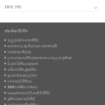
2012 (15)
ක්ෂණික පිවිසීම්
ඉල්ලුම්පත් බාගත කිරීම්
සාමාන්‍ය බැංකු නියම සහ කොන්දේසි
ගාස්තු සහ තීරුබදු
ලාභ බෙදා ගැනීම් අනුපාත සහ ගෙවූ ලාභ ප්‍රතිශත
විදේශ විනිමය අනුපාත
පාරිභෝගික ප්‍රඥප්තිය
ප්‍රධාන කරුණු ලේඛන
වෙබ් අඩවි සිතියම
2025 වාර්ෂික වාර්තාව
සැපයුම්කරුවන් ලියාපදිංචි කිරීම්
ප්‍රතිචාර සහ පැමිණිලි
ප්‍රවේශ්‍යතා ප්‍රතිපත්තිපය