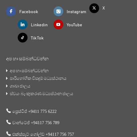
X
Facebook
Instagram
Linkedin
YouTube
Tik Tok
අප හා සම්බන්ධවන්න
අප හා සම්බන්ධවන්න
පාරිභෝගික විසඳුම් මධ්‍යස්ථානය
ශාඛා ජාලය
ස්වයං බැංකුකරණ මධ්‍යස්ථාන ජාලය
ප්‍රෙස්ටීජ් +9411 775 6222
වාන්ටේජ් +94117 756 789
එක්ස්පැට් ගෝල්ඩ් +94117 756 757