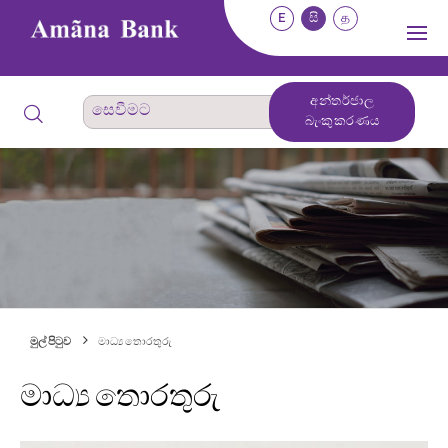
E
සි
த
අන්තර්ජාල
බැංකුකරණය
මුල් පිටුව
මාධ්‍ය තොරතුරු
මාධ්‍ය තොරතුරු