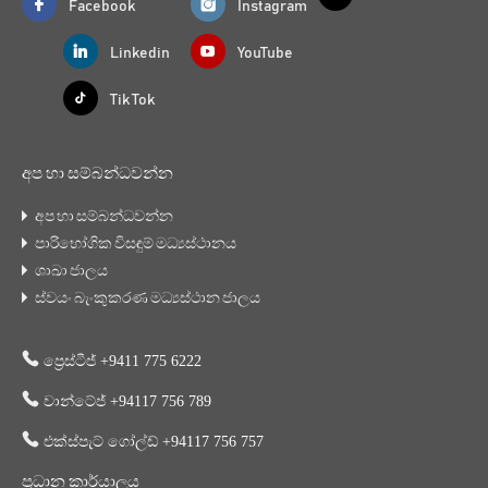
Facebook
Instagram
Linkedin
YouTube
Tik Tok
අප හා සම්බන්ධවන්න
අප හා සම්බන්ධවන්න
පාරිභෝගික විසඳුම් මධ්‍යස්ථානය
ශාඛා ජාලය
ස්වයං බැංකුකරණ මධ්‍යස්ථාන ජාලය
ප්‍රෙස්ටීජ් +9411 775 6222
වාන්ටේජ් +94117 756 789
එක්ස්පැට් ගෝල්ඩ් +94117 756 757
ප්‍රධාන කාර්යාලය