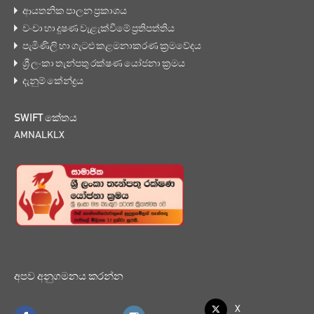
ආයතනික පාලන ප්‍රකාශය
වංචා හා දූෂණ වැළැක්වීමේ ප්‍රතිපත්තිය
පැමිණිලි හා ගැටළු කළමනාකරණ ක්‍රමවේදය
ශ්‍රී ලංකා තැන්පතු රක්ෂණ යෝජනා ක්‍රමය
දැනුම් කේන්ද්‍රය
SWIFT කේතය
AMNALKLX
අපව අනුගමනය කරන්න
X