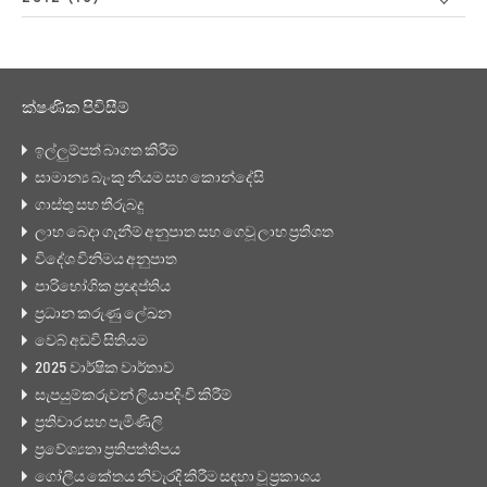
ක්ෂණික පිවිසීම්
ඉල්ලුම්පත් බාගත කිරීම්
සාමාන්‍ය බැංකු නියම සහ කොන්දේසි
ගාස්තු සහ තීරුබදු
ලාභ බෙදා ගැනීම් අනුපාත සහ ගෙවූ ලාභ ප්‍රතිශත
විදේශ විනිමය අනුපාත
පාරිභෝගික ප්‍රඥප්තිය
ප්‍රධාන කරුණු ලේඛන
වෙබ් අඩවි සිතියම
2025 වාර්ෂික වාර්තාව
සැපයුම්කරුවන් ලියාපදිංචි කිරීම්
ප්‍රතිචාර සහ පැමිණිලි
ප්‍රවේශ්‍යතා ප්‍රතිපත්තිපය
ගෝලීය කේතය නිවැරදි කිරීම සඳහා වූ ප්‍රකාශය