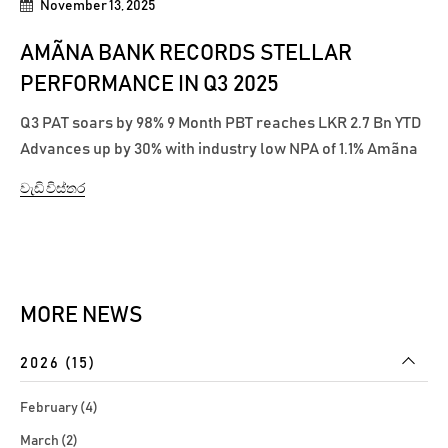
November 13, 2025
AMÃNA BANK RECORDS STELLAR
PERFORMANCE IN Q3 2025
Q3 PAT soars by 98% 9 Month PBT reaches LKR 2.7 Bn YTD
Advances up by 30% with industry low NPA of 1.1% Amãna
Bank continued its strong profitability momentum by
වැඩි විස්තර
nearly doubling its profits in Q3 to reach a YTD PBT of LKR
2.7 billion (39% YoY) and PAT of LKR 1.6 billion (44% YoY),
setting a...
MORE NEWS
2026 (15)
February (4)
March (2)