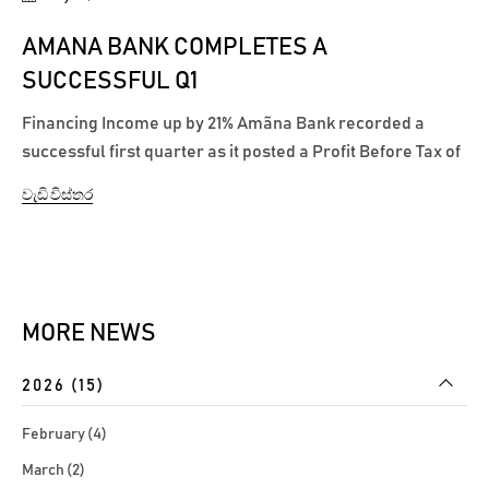
AMANA BANK COMPLETES A
SUCCESSFUL Q1
Financing Income up by 21% Amãna Bank recorded a
successful first quarter as it posted a Profit Before Tax of
LKR 180.8 million and a Profit After Tax of LKR 126.6
වැඩි විස්තර
million, despite challenging conditions that prevailed in
the market. The Bank continued its growth momentum in
core banking operations...
MORE NEWS
2026 (15)
February (4)
March (2)