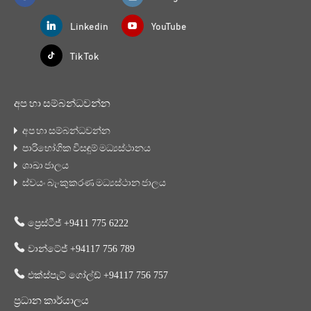
Linkedin
YouTube
Tik Tok
අප හා සම්බන්ධවන්න
අප හා සම්බන්ධවන්න
පාරිභෝගික විසඳුම් මධ්‍යස්ථානය
ශාඛා ජාලය
ස්වයං බැංකුකරණ මධ්‍යස්ථාන ජාලය
ප්‍රෙස්ටීජ් +9411 775 6222
වාන්ටේජ් +94117 756 789
එක්ස්පැට් ගෝල්ඩ් +94117 756 757
ප්‍රධාන කාර්යාලය