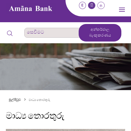
E
සි
த
අන්තර්ජාල
බැංකුකරණය
මුල් පිටුව
මාධ්‍ය තොරතුරු
මාධ්‍ය තොරතුරු