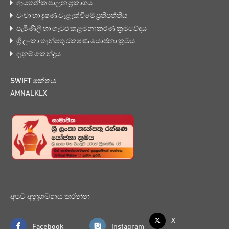
ආයතනික පාලන ප්‍රකාශය
වංචා හා දූෂණ වැළැක්වීමේ ප්‍රතිපත්තිය
පැමිණිලි හා ගැටළු කළමනාකරණ ක්‍රමවේදය
ශ්‍රී ලංකා තැන්පතු රක්ෂණ යෝජනා ක්‍රමය
දැනුම් කේන්ද්‍රය
SWIFT කේතය
AMNALKLX
අපව අනුගමනය කරන්න
X
Facebook
Instagram