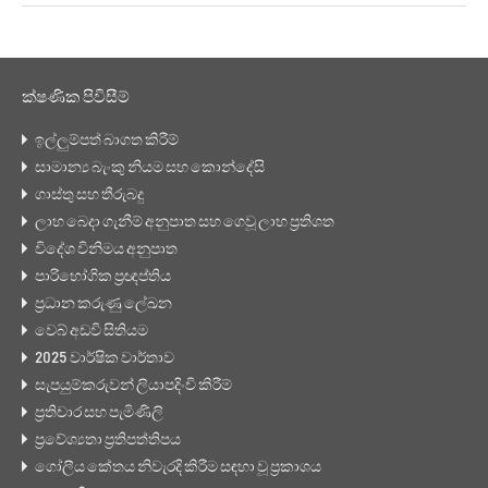
ක්ෂණික පිවිසීම්
ඉල්ලුම්පත් බාගත කිරීම්
සාමාන්‍ය බැංකු නියම සහ කොන්දේසි
ගාස්තු සහ තීරුබදු
ලාභ බෙදා ගැනීම් අනුපාත සහ ගෙවූ ලාභ ප්‍රතිශත
විදේශ විනිමය අනුපාත
පාරිභෝගික ප්‍රඥප්තිය
ප්‍රධාන කරුණු ලේඛන
වෙබ් අඩවි සිතියම
2025 වාර්ෂික වාර්තාව
සැපයුම්කරුවන් ලියාපදිංචි කිරීම්
ප්‍රතිචාර සහ පැමිණිලි
ප්‍රවේශ්‍යතා ප්‍රතිපත්තිපය
ගෝලීය කේතය නිවැරදි කිරීම සඳහා වූ ප්‍රකාශය