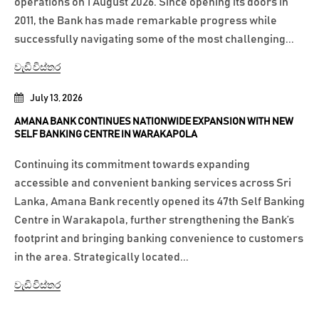
operations on 1 August 2026. Since opening its doors in
2011, the Bank has made remarkable progress while
successfully navigating some of the most challenging...
වැඩි විස්තර
July 13, 2026
AMANA BANK CONTINUES NATIONWIDE EXPANSION WITH NEW
SELF BANKING CENTRE IN WARAKAPOLA
Continuing its commitment towards expanding
accessible and convenient banking services across Sri
Lanka, Amana Bank recently opened its 47th Self Banking
Centre in Warakapola, further strengthening the Bank’s
footprint and bringing banking convenience to customers
in the area. Strategically located...
වැඩි විස්තර