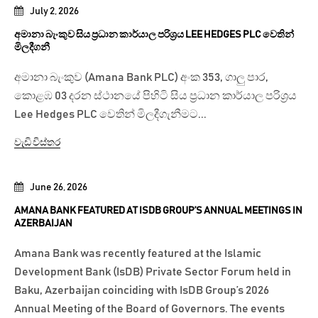
July 2, 2026
අමානා බැංකුව සිය ප්‍රධාන කාර්යාල පරිශ්‍රය LEE HEDGES PLC වෙතින්
මිලදීගනී
අමානා බැංකුව (Amana Bank PLC) අංක 353, ගාලු පාර,
කොළඹ 03 දරන ස්ථානයේ පිහිටි සිය ප්‍රධාන කාර්යාල පරිශ්‍රය
Lee Hedges PLC වෙතින් මිලදීගැනීමට...
වැඩි විස්තර
June 26, 2026
AMANA BANK FEATURED AT ISDB GROUP’S ANNUAL MEETINGS IN
AZERBAIJAN
Amana Bank was recently featured at the Islamic
Development Bank (IsDB) Private Sector Forum held in
Baku, Azerbaijan coinciding with IsDB Group’s 2026
Annual Meeting of the Board of Governors. The events