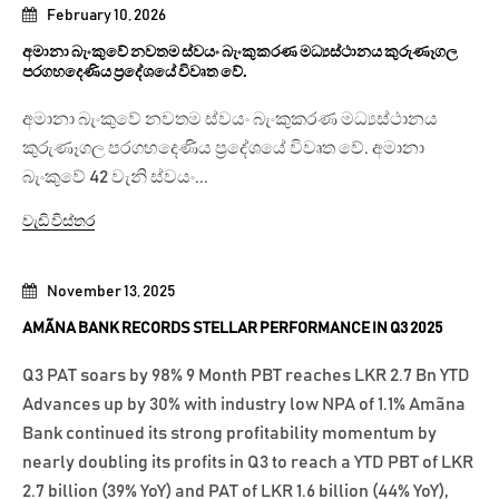
February 10, 2026
අමානා බැංකුවේ නවතම ස්වයං බැංකුකරණ මධ්‍යස්ථානය කුරුණෑගල
පරගහදෙණිය ප්‍රදේශයේ විවෘත වේ.
අමානා බැංකුවේ නවතම ස්වයං බැංකුකරණ මධ්‍යස්ථානය
කුරුණෑගල පරගහදෙණිය ප්‍රදේශයේ විවෘත වේ. අමානා
බැංකුවේ 42 වැනි ස්වයං...
වැඩි විස්තර
November 13, 2025
AMÃNA BANK RECORDS STELLAR PERFORMANCE IN Q3 2025
Q3 PAT soars by 98% 9 Month PBT reaches LKR 2.7 Bn YTD
Advances up by 30% with industry low NPA of 1.1% Amãna
Bank continued its strong profitability momentum by
nearly doubling its profits in Q3 to reach a YTD PBT of LKR
2.7 billion (39% YoY) and PAT of LKR 1.6 billion (44% YoY),