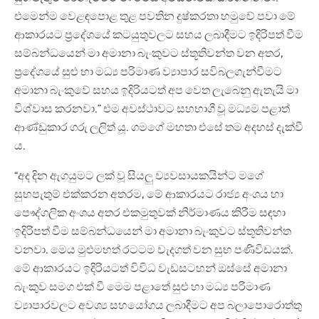
එමෙන්ම වෙළඳපොළ තුළ පවතින දුෂ්කරතා හමුවේ පවා මේ
ආකාරයට ප්‍රදේශයේ කටයුතුවලට සහය ලබාදීමට ඉදිරිපත් වීම
සම්බන්ධයෙන් මා අමානා බැංකුවට ස්තූතිවන්ත වන අතර,
ප්‍රදේශයේ සුළු හා මධ්‍ය පරිමාණ ව්‍යාපාර සවිබලගැන්වීමට
අමානා බැංකුවේ සහය ඉදිරියටත් අප වෙත ලැබෙනු ඇතැයි මා
විශ්වාස කරනවා.” එම අවස්ථාවට සහභාගී වූ මධ්‍යම පළාත්
ආණ්ඩුකාර ගරු ලලිත් යූ. ගමගේ මහතා එසේ තම අදහස් දැක්වී
ය.
“අද දින ඇගයුමට ලක් වූ සියලු ව්‍යවසායකයින්ට මගේ
සුභපැතුම් එක්කරන අතරම, මේ ආකාරයට රාජ්‍ය අංශය හා
පෞද්ගලික අංශය අතර එකමුතුවක් නිර්මාණය කිරීම සඳහා
ඉදිරිපත් වීම සම්බන්ධයෙන් මා අමානා බැංකුවට ස්තූතිවන්ත
වනවා. මෙය මුළුමහත් රටටම වැදගත් වන සුභ පණිවිඩයක්.
මේ ආකාරයට ඉදිරියටත් විවිධ වැඩසටහන් ඔස්සේ අමානා
බැංකුව සමග එක් වී මෙම පළාතේ සුළු හා මධ්‍ය පරිමාණ
ව්‍යාපාරවලට අවශ්‍ය සහයෝගය ලබාදීමට අප බලාපොරොත්තු