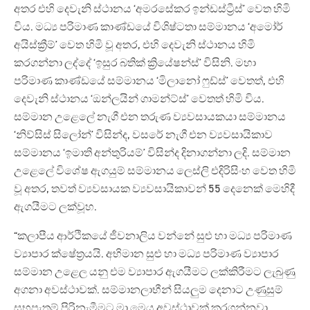
අතර එහි දෙවැනි ස්ථානය ‘අමරසේකර ඉන්ඩස්ට්‍රීස්’ වෙත හිමි
විය. මධ්‍ය පරිමාණ කාණ්ඩයේ විශිෂ්ටතා සම්මානය ‘අමෝර්
අයිස්ක්‍රීම්’ වෙත හිමි වූ අතර, එහි දෙවැනි ස්ථානය හිමි
කරගන්නා ලද්දේ ‘ඉසුර බතික් ක්‍රියේෂන්ස්’ විසිනි. මහා
පරිමාණ කාණ්ඩයේ සම්මානය ‘මිලානෝ ෆුඩ්ස්’ වෙතත්, එහි
දෙවැනි ස්ථානය ‘ඔන්ලයින් ගාමන්ට්ස්’ වෙතත් හිමි විය.
සම්මාන උළෙලේ නැගී එන තරුණ ව්‍යවසායකයා සම්මානය
‘නිව්සිස් සිලෝන්’ විසින්ද, වසරේ නැගී එන ව්‍යවසායිකාව
සම්මානය ‘ඉමාති අන්තුරියම්’ විසින්ද දිනාගන්නා ලදි. සම්මාන
උළෙලේ විශේෂ ඇගයුම් සම්මානය ලෙස්ලි එදිරිසිංහ වෙත හිමි
වූ අතර, තවත් ව්‍යවසායක ව්‍යවසායිකාවන් 55 දෙනෙක් මෙහිදී
ඇගයීමට ලක්වූහ.
“කලාපීය ආර්ථිකයේ ජීවනාලිය වන්නේ සුළු හා මධ්‍ය පරිමාණ
ව්‍යාපාර ක්ෂේත්‍රයයි. අභිමාන සුළු හා මධ්‍ය පරිමාණ ව්‍යාපාර
සම්මාන උළෙල යනු එම ව්‍යාපාර ඇගයීමට ලක්කිරීමට ලැබුණු
අගනා අවස්ථාවක්. සම්මානලාභීන් සියලුම දෙනාට උණුසුම්
සුභපැතුම් පිරිනැමීමට මා මෙය අවස්ථාවක් කරගන්නවා.