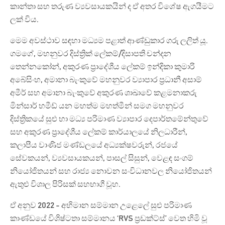
කාන්තා සහ තරුණ ව්‍යවසායකයින් ද ඒ අතර විශේෂ ඇගයීමට
ලක් විය.
මෙම අවස්ථාව සඳහා මධ්‍යම පළාත් ආණ්ඩුකාර ගරු ලලිත් යූ.
ගමගේ, මහනුවර දිස්ත්‍රික් ලේකම්/දිසාපති චන්දන
තෙන්නකෝන්, අකුරණ ප්‍රාදේශීය ලේකම් ඉන්දිකා කුමාරි
අබේසිංහ, අමානා බැංකුවේ මහනුවර ව්‍යාපාර ප්‍රධානී අසාම්
අමීර් සහ අමානා බැංකුවේ අකුරණ ශාඛාවේ කළමනාකරු
මින්සාර් හමීඩ් යන මහත්ම මහත්මීන් සමග මහනුවර
දිස්ත්‍රිකයේ සුළු හා මධ්‍ය පරිමාණ ව්‍යාපාර දෙපාර්තමේන්තුවේ
සහ අකුරණ ප්‍රාදේශීය ලේකම් කාර්යාලයේ නිලධාරීන්,
කලාපීය වාණිජ මණ්ඩලයේ අධ්‍යක්ෂවරුන්, රජයේ
සේවකයන්, ව්‍යවසායකයන්, පාසල් සිසුන්, වෙළඳ සංගම්
නියෝජිතයන් සහ රාජ්‍ය නොවන සංවිධානවල නියෝජිතයන්
ඇතුළු විශාල පිරිසක් සහභාගී වූහ.
ඒ අනුව 2022 - අභිමාන සම්මාන උළෙලේ සුළු පරිමාණ
කාණ්ඩයේ විශිෂ්ටතා සම්මානය ‘RVS ප්‍රඩක්ට්ස්’ වෙත හිමි වූ