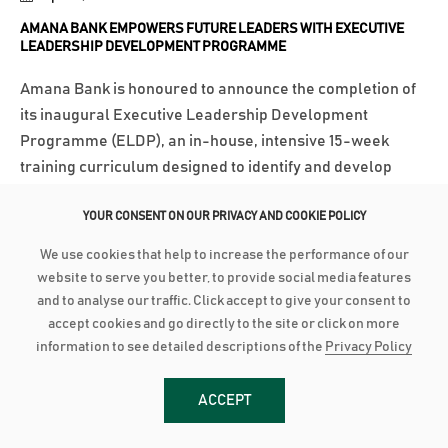
AMANA BANK EMPOWERS FUTURE LEADERS WITH EXECUTIVE
LEADERSHIP DEVELOPMENT PROGRAMME
Amana Bank is honoured to announce the completion of
its inaugural Executive Leadership Development
Programme (ELDP), an in-house, intensive 15-week
training curriculum designed to identify and develop
visionary leaders from within the organization. This
program provided junior executives with the
YOUR CONSENT ON OUR PRIVACY AND COOKIE POLICY
opportunity...
We use cookies that help to increase the performance of our
website to serve you better, to provide social media features
වැඩි විස්තර
and to analyse our traffic. Click accept to give your consent to
accept cookies and go directly to the site or click on more
information to see detailed descriptions of the
Privacy Policy
March 25, 2025
AMANA BANK SUPPORTS CBSL’S DIGITAL PAYMENTS PROMOTION
CAMPAIGNS IN NUWARA-ELIYA AND HAMBANTOTA
ACCEPT
Amana Bank recently participated in the Digital