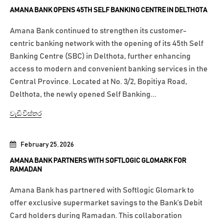
AMANA BANK OPENS 45TH SELF BANKING CENTRE IN DELTHOTA
Amana Bank continued to strengthen its customer-
centric banking network with the opening of its 45th Self
Banking Centre (SBC) in Delthota, further enhancing
access to modern and convenient banking services in the
Central Province. Located at No. 3/2, Bopitiya Road,
Delthota, the newly opened Self Banking...
වැඩි විස්තර
February 25, 2026
AMANA BANK PARTNERS WITH SOFTLOGIC GLOMARK FOR
RAMADAN
Amana Bank has partnered with Softlogic Glomark to
offer exclusive supermarket savings to the Bank’s Debit
Card holders during Ramadan. This collaboration