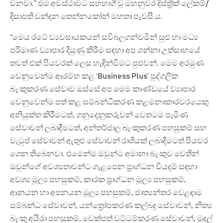
වනවා.” එම අවස්ථාවට සහභාගී වූ මහනුවර දිස්ත්‍රික් ලේකම්/
දිසාපති චන්දන තෙන්නකෝන් මහතා පැවසී ය.
“මෙය රටේ ව්‍යවසායකයන් සවිබලගන්වමින් සුළු හා මධ්‍ය
පරිමාණ ව්‍යාපාර දියුණු කිරීම සඳහා අප ගන්නා උත්සාහයේ
තවත් එක් පියවරක් ලෙස හැඳින්වීමට පුළුවන්. මෙම අරමුණ
වෙනුවෙන්ම ආරම්භ කළ ‘Business Plus’ පුද්ගලික
බැංකුකරණ සේවාව ඔස්සේ අප මෙම කාණ්ඩයේ ව්‍යාපාර
වෙනුවෙන්ම පත් කළ සම්බන්ධීකරණ කළමනාකාරවරයෙකු
අනියුක්ත කිරීමටත්, ගනුදෙනුකරුවන් වෙතටම පැමිණ
සේවාවන් ලබාදීමටත්, අන්තර්ජාල බැංකුකරණ පහසුකම් සහ
වැටුප් සේවාවන් ඇතුළු සේවාවන් රාශියක් ලබාදීමටත් පියවර
ගෙන තිබෙනවා. එමෙන්ම ඔවුන්ට අමානා බැංකුව වෙතින්
ඔවුන්ගේ අවශ්‍යතාවන්ට ගැළපෙන ප්‍රාග්ධන වියදම් සඳහා
අවශ්‍ය මූල්‍ය පහසුකම්, කාරක ප්‍රාග්ධන මූල්‍ය පහසුකම්,
ආනයන හා අපනයන මූල්‍ය පහසුකම්, ජාත්‍යන්තර වෙළඳාම
සම්බන්ධ සේවාවන්, යන්ත්‍රෝපකරණ කල්බදු සේවාවන්, නිත්‍ය
බැංකු අයිරා පහසුකම්, චෙක්පත් වට්ටම්කරණ සේවාවන්, මුදල්