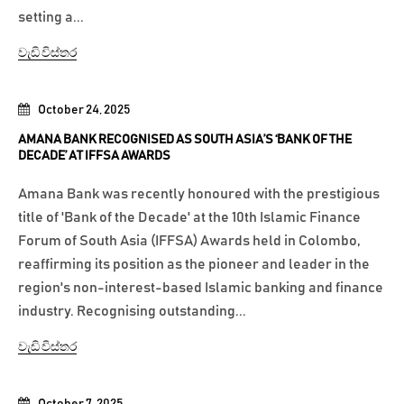
setting a...
වැඩි විස්තර
October 24, 2025
AMANA BANK RECOGNISED AS SOUTH ASIA’S ‘BANK OF THE
DECADE’ AT IFFSA AWARDS
Amana Bank was recently honoured with the prestigious
title of 'Bank of the Decade' at the 10th Islamic Finance
Forum of South Asia (IFFSA) Awards held in Colombo,
reaffirming its position as the pioneer and leader in the
region's non-interest-based Islamic banking and finance
industry. Recognising outstanding...
වැඩි විස්තර
October 7, 2025