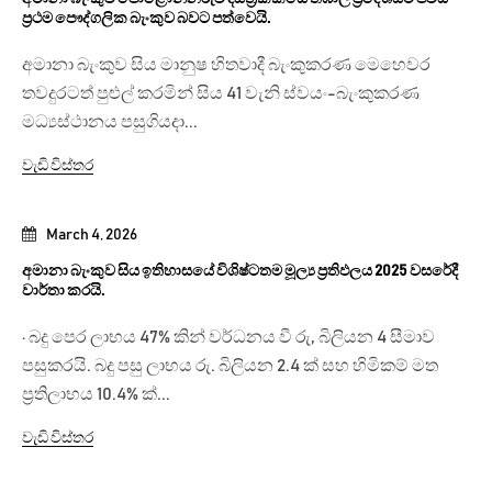
ප්‍රථම පෞද්ගලික බැංකුව බවට පත්වෙයි.
අමානා බැංකුව සිය මානුෂ හිතවාදී බැංකුකරණ මෙහෙවර
තවදුරටත් පුළුල් කරමින් සිය 41 වැනි ස්වයං-බැංකුකරණ
මධ්‍යස්ථානය පසුගියදා...
වැඩි විස්තර
March 4, 2026
අමානා බැංකුව සිය ඉතිහාසයේ විශිෂ්ටතම මූල්‍ය ප්‍රතිඵලය 2025 වසරේදී
වාර්තා කරයි.
· බදු පෙර ලාභය 47% කින් වර්ධනය වී රු, බිලියන 4 සීමාව
පසුකරයි. බදු පසු ලාභය රු. බිලියන 2.4 ක් සහ හිමිකම් මත
ප්‍රතිලාභය 10.4% ක්...
වැඩි විස්තර