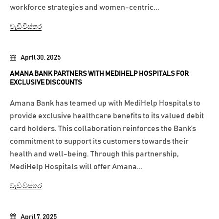
workforce strategies and women-centric...
වැඩි විස්තර
April 30, 2025
AMANA BANK PARTNERS WITH MEDIHELP HOSPITALS FOR
EXCLUSIVE DISCOUNTS
Amana Bank has teamed up with MediHelp Hospitals to
provide exclusive healthcare benefits to its valued debit
card holders. This collaboration reinforces the Bank’s
commitment to support its customers towards their
health and well-being. Through this partnership,
MediHelp Hospitals will offer Amana...
වැඩි විස්තර
April 7, 2025