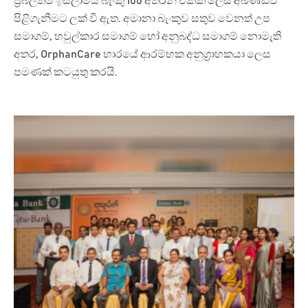
ප්‍රබලතම ඉස්ලාමීය බැංකු 100 අතරින් එකක් ලෙස අඛණ්ඩව
පිළිගැනීමට ලක් වී ඇත. අමානා බැංකුව සතුව වෙනත් උප
සමාගම්, හවුල්කාර සමාගම් හෝ අනුබද්ධ සමාගම් නොමැති
අතර, OrphanCare භාරයේ ආරම්භක අනුග්‍රාහකයා ලෙස
පමණක් කටයුතු කරයි.