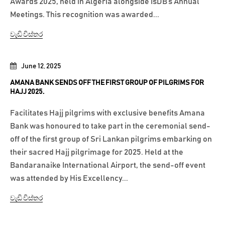
Awards 2025, held in Algeria alongside IsDB’s Annual
Meetings. This recognition was awarded...
වැඩි විස්තර
June 12, 2025
AMANA BANK SENDS OFF THE FIRST GROUP OF PILGRIMS FOR
HAJJ 2025.
Facilitates Hajj pilgrims with exclusive benefits Amana
Bank was honoured to take part in the ceremonial send-
off of the first group of Sri Lankan pilgrims embarking on
their sacred Hajj pilgrimage for 2025. Held at the
Bandaranaike International Airport, the send-off event
was attended by His Excellency...
වැඩි විස්තර