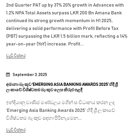
2nd Quarter PAT up by 37% 20% growth in Advances with
1.2% NPA Total Assets surpass LKR 200 Bn Amana Bank
continued its strong growth momentum in H1 2025,
delivering a solid performance with Profit Before Tax
(PBT) surpassing the LKR 1.5 billion mark, reflecting a 14%
year-on-year (YoY) increase. Profit...
වැඩි විස්තර
September 3, 2025
අමානා බැංකුව ‘EMERGING ASIA BANKING AWARDS 2025’ හිදී ශ්‍රී
ලංකාවේ විශිෂ්ටතම බැංකුව ලෙස කිරුළු පළඳී
ඉන්දියානු වාණිජ මණ්ඩලය මගින් සංවිධානය කරන ලද
‘Emerging Asia Banking Awards 2025’ හිදී ශ්‍රී ලංකාවේ
විශිෂ්ටතම බැංකුව සඳහා පිරිනැමෙන...
වැඩි විස්තර