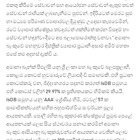
එකතු කිරීමේ සේවාවන් සහ ආයෝජන සේවාවන් ඇතුළු තවත්
සේවාවන් රාශියක් ලබාගැනීමට පුළුවන්. ඉදිරියටත් මෙරට සුළු
හා මධ්‍යම පරිමාණ ව්‍යාපාරවල දියුණුව උදෙසා කැපවෙමින්,
රටේ ව්‍යාපාර ක්ෂේත්‍රය තවදුරටත් ශක්තිමත් කරන විසඳුම් හා
සේවාවන් හඳුන්වා දීමට අප බලාපොරොත්තු වනවා.” අමානා
බැංකුවේ මහනුවර දිස්ත්‍රික් ව්‍යාපාර ප්‍රධානී අසාම් අමීර් මහතා
එසේ තම අදහස් දැක්වී ය.
අමානා බෑන්ක් පීඑල්සී යනු ශ්‍රී ලංකා මහ බැංකුවේ බලපත්‍රලාභී,
කොළඹ කොටස් හුවමාරුවේ ලියාපදිංචි සමාගමකි. එහි ප්‍රධාන
කොටස්කරු වන, ජිද්දා නගරය පදනම් කරගත් IsDB සමූහය
එහි කොටස් වලින් 29.97% ක ප්‍රතිශතයකට හිමිකම් කියයි.
IsDB සමූහය යනු ‘AAA’ ශ්‍රේණිය හිමි, රටවල් 57 ක
සාමාජිකත්වයන් සහිත බහුපාර්ශ්වීය සංවර්ධන මූල්‍ය
ආයතනයකි. පොලී රහිත බැංකුකරණ ක්ෂේත්‍රයේ ප්‍රමුඛ පෙළේ
ආයතනයක් ලෙස සිය ස්ථාවරය සනාථ කරමින් අමානා
බැංකුව ආසියානු බැංකුකරුවන්ගේ ආයතනය වෙතින් ලොව