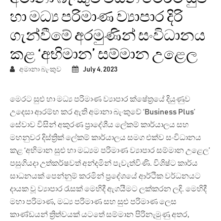
හා මධ්‍ය පරිමාණ ව්‍යාපාර දිරි
ගැන්වීමේ අරමුණින් සංවිධානය
කළ ‘අභිමාන’ සම්මාන උළෙල
අමානා බැංකුව
July 4, 2023
මෙරට සුළු හා මධ්‍ය පරිමාණ ව්‍යාපාර ක්ෂේත්‍රයේ දියුණුව
උදෙසා ආරම්භ කර ඇති අමානා බැංකුවේ ‘Business Plus’
සේවාව විසින් අකුරණ ප්‍රාදේශීය ලේකම් කාර්යාලය සහ
මහනුවර දිස්ත්‍රික් ලේකම් කාර්යාලය සමග එක්ව සංවිධානය
කළ ‘අභිමාන සුළු හා මධ්‍යම පරිමාණ ව්‍යාපාර සම්මාන උළෙල’
පසුගියදා උත්කර්ෂවත් අන්දමින් පැවැත්විණි. විශිෂ්ට කාර්ය
සාධනයක් පෙන්නුම් කරමින් ප්‍රදේශයේ ආර්ථික වර්ධනයට
දායක වූ ව්‍යාපාර රැසක් මෙහිදී ඇගයීමට ලක්කරන ලදි. මෙහිදී
මහා පරිමාණ, මධ්‍ය පරිමාණ සහ සුළු පරිමාණ ලෙස
කාණ්ඩයන් ත්‍රිත්වයක් යටතේ සම්මාන පිරිනැමුණු අතර,