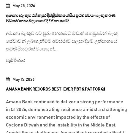
May 25, 2026
අමානා බැංකුව රත්නපුර දිස්ත්‍රික්කයේ සිය ප්‍රථම ස්වයං බැංකුකරණ
මධ්‍යස්ථානය බලංගොඩදී විවෘත කරයි
අමානා බැංකුව රට පුරා ජනතාවට වඩාත් පහසුවෙන් බැංකු
සේවාවන් ලබාගැනීමට අවස්ථාව සලසා දීමේ උත්සාහයේ
තවත් පියවරක් වශයෙන්...
වැඩි විස්තර
May 15, 2026
AMANA BANK RECORDS BEST-EVER PBT & PAT FOR Q1
Amana Bank continued to deliver a strong performance
in Q1 2026, demonstrating resilience amidst a challenging
economic environment impacted by the effects of
Cyclone Ditwah and the instability in the Middle East.
Amidst these challenges, Amana Bank recorded a Profit