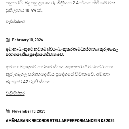
පසුකරයි. බදු පසු ලාභය රු. බිලියන 2.4 ක් සහ හිමිකම් මත
ප්‍රතිලාභය 10.4% ක්...
වැඩි විස්තර
February 10, 2026
අමානා බැංකුවේ නවතම ස්වයං බැංකුකරණ මධ්‍යස්ථානය කුරුණෑගල
පරගහදෙණිය ප්‍රදේශයේ විවෘත වේ.
අමානා බැංකුවේ නවතම ස්වයං බැංකුකරණ මධ්‍යස්ථානය
කුරුණෑගල පරගහදෙණිය ප්‍රදේශයේ විවෘත වේ. අමානා
බැංකුවේ 42 වැනි ස්වයං...
වැඩි විස්තර
November 13, 2025
AMÃNA BANK RECORDS STELLAR PERFORMANCE IN Q3 2025