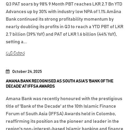
Q3 PAT soars by 98% 9 Month PBT reaches LKR 2.7 Bn YTD
Advances up by 30% with industry low NPA of 1.1% Amãna
Bank continued its strong profitability momentum by
nearly doubling its profits in Q3 to reach a YTD PBT of LKR
2.7 billion (39% YoY) and PAT of LKR 1.6 billion (44% YoY),
setting a...
වැඩි විස්තර
October 24, 2025
AMANA BANK RECOGNISED AS SOUTH ASIA’S ‘BANK OF THE
DECADE’ AT IFFSA AWARDS
Amana Bank was recently honoured with the prestigious
title of 'Bank of the Decade' at the 10th Islamic Finance
Forum of South Asia (IFFSA) Awards held in Colombo,
reaffirming its position as the pioneer and leader in the
region's non-interest-based Islamic banking and finance