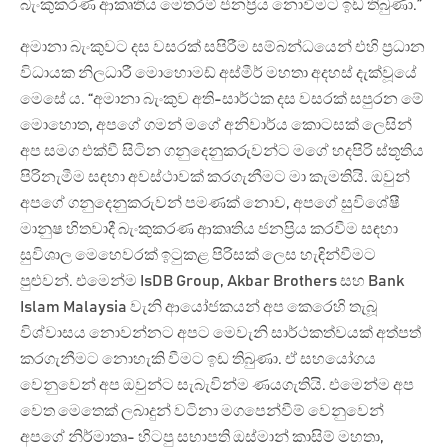
බැංකුකරණ ආකෘතිය මෙතරම් ජනප්‍රිය නොවීමට ඉඩ තිබුණා.”
අමානා බැංකුවට දස වසරක් සපිරීම සම්බන්ධයෙන් එහි ප්‍රධාන
විධායක නිලධාරී මොහොමඩ් අස්මීර් මහතා අදහස් දැක්වූයේ
මෙසේ ය. “අමානා බැංකුව අති-සාර්ථක දස වසරක් සපුරන මේ
මොහොත, අපගේ ගමන් මගේ අනිවාර්ය කොටසක් ලෙසින්
අප සමග එක්වී සිටින ගනුදෙනුකරුවන්ට මගේ හදපිරි ස්තූතිය
පිරිනැමීම සඳහා අවස්ථාවක් කරගැනීමට මා කැමතියි. ඔවුන්
අපගේ ගනුදෙනුකරුවන් පමණක් නොව, අපගේ සුවිශේෂී
මානුෂ හිතවාදී බැංකුකරණ ආකෘතිය ජනප්‍රිය කරවීම සඳහා
සුවිශාල මෙහෙවරක් ඉටුකළ පිරිසක් ලෙස හැඳින්වීමට
පුළුවන්. එමෙන්ම IsDB Group, Akbar Brothers සහ Bank
Islam Malaysia වැනි ආයෝජකයන් අප කෙරෙහි තැබූ
විශ්වාසය නොවන්නට අපට මෙවැනි සාර්ථකත්වයක් අත්පත්
කරගැනීමට නොහැකි වීමට ඉඩ තිබුණා. ඒ සහයෝගය
වෙනුවෙන් අප ඔවුන්ට සැබැවින්ම ණයගැතියි. එමෙන්ම අප
වෙත මෙතෙක් ලබාදුන් වටිනා මගපෙන්වීම් වෙනුවෙන්
අපගේ නිර්මාතෘ- හිටපු සභාපති ඔස්මාන් කාසිම් මහතා,