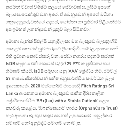
කරමින් වඩාත් විශිෂ්ට තලයේ සේවාවක් සැලසීම අපගේ
බලාපොරොත්තුව වන අතර, ඒ වෙනුවෙන් අපගේ වටිනා
ගනුදෙනුකරුවන්ගේ අදහස්, යෝජනා හා ප්‍රතිචාර පිළිගැනීමට
අප ඉමහත් උනන්දුවෙන් යුතුව බලා සිටිනවා.”
අමානා බෑන්ක් පීඑල්සී යනු ශ්‍රී ලංකා මහ බැංකුවේ බලපත්‍ර හිමි,
කොළඹ කොටස් හුවමාරුවේ ලියාපදිංචි කේවල ආයතනයකි.
එහි ප්‍රධාන කොටස්කරු වන, ජෙඩා නගරය පදනම් කරගත්
IsDB සමූහය එහි කොටස් වලින් 29.97% ක ප්‍රතිශතයකට
හිමිකම් කියයි. IsDB සමූහය යනු ‘AAA’ ශ්‍රේණිය හිමි, රටවල්
57 ක සාමාජිකත්වයන් සහිත බහුපාර්ශ්වීය සංවර්ධන මූල්‍ය
ආයතනයකි. 2020 ඔක්තෝබර් මාසයේදී Fitch Ratings Sri
Lanka ආයතනය අමානා බැංකුවේ ජාතික දීර්ඝකාලීන
ශ්‍රේණිගත කිරීම ‘BB+(lka) with a Stable Outlook’ ලෙස
තහවුරු කළේ ය. ‘ඕෆන්කෙයාර්’ භාරය (OrphanCare Trust)
හැර අමානා බැංකුව සතුව වෙනත් උප සමාගම්, හවුල්කාර
සමාගම් හෝ අනුබද්ධ සමාගම් නොමැත.