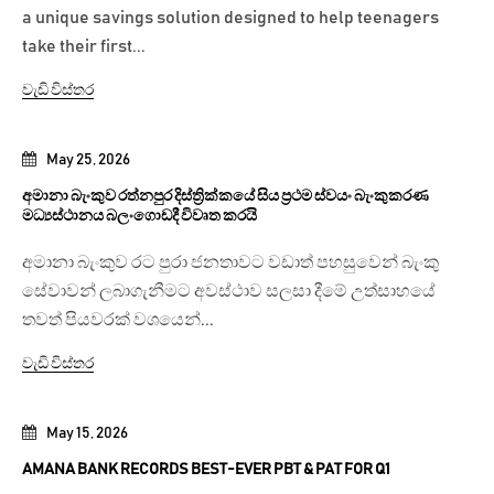
a unique savings solution designed to help teenagers
take their first...
වැඩි විස්තර
May 25, 2026
අමානා බැංකුව රත්නපුර දිස්ත්‍රික්කයේ සිය ප්‍රථම ස්වයං බැංකුකරණ
මධ්‍යස්ථානය බලංගොඩදී විවෘත කරයි
අමානා බැංකුව රට පුරා ජනතාවට වඩාත් පහසුවෙන් බැංකු
සේවාවන් ලබාගැනීමට අවස්ථාව සලසා දීමේ උත්සාහයේ
තවත් පියවරක් වශයෙන්...
වැඩි විස්තර
May 15, 2026
AMANA BANK RECORDS BEST-EVER PBT & PAT FOR Q1