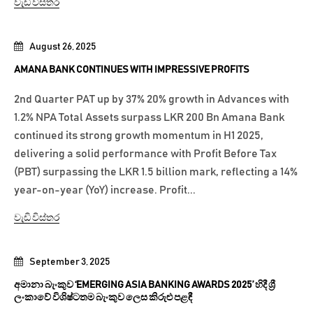
වැඩි විස්තර
August 26, 2025
AMANA BANK CONTINUES WITH IMPRESSIVE PROFITS
2nd Quarter PAT up by 37% 20% growth in Advances with
1.2% NPA Total Assets surpass LKR 200 Bn Amana Bank
continued its strong growth momentum in H1 2025,
delivering a solid performance with Profit Before Tax
(PBT) surpassing the LKR 1.5 billion mark, reflecting a 14%
year-on-year (YoY) increase. Profit...
වැඩි විස්තර
September 3, 2025
අමානා බැංකුව ‘EMERGING ASIA BANKING AWARDS 2025’ හිදී ශ්‍රී
ලංකාවේ විශිෂ්ටතම බැංකුව ලෙස කිරුළු පළඳී