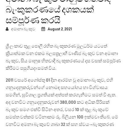
බැංකුකරණයේ දශකයක්
සම්පූර්ණ කරයි
අමානා බැංකුව
August 2, 2021
ශ්‍රී ලංකාව තුළ පොලී රහිත බැංකුකරණ මූලධර්ම යටතේ
ක්‍රියාත්මක වන එකම බලපත්‍රලාභී වාණිජ බැංකුව වන අමානා
බැංකුව, සිය මානුෂ හිතවාදී බැංකුකරණයේ දස වසක් සම්පූර්ණ
කිරීමට පසුගියදා සමත් විය.
2011 වසරේ අගෝස්තු 01 දින ආරම්භ වූ අමානා බැංකුව, එහි
ගනුදෙනුකරුවන්ගේ නොමඳ සහයෝගය හා විශ්වාසය
සමගින්, සුවිශාල ප්‍රගතියක් අත්පත් කරගැනීමට සමත් වී ඇත.
අද වනවිට ගනුදෙනුකරුවන් 380,000 කට අධික පිරිසක්
බැංකුව සමග එක්වී සිටින අතර, වසර 10 ක් තුළ බැංකුවේ
සමස්ත වත්කම් වටිනාකම රු. බිලියන 100 ඉක්මවා තිබේ. මේ
වනවිට අමනා බැංකුවේ ශාඛා 32 ක් සහ ස්වයං-බැංකුකරණ