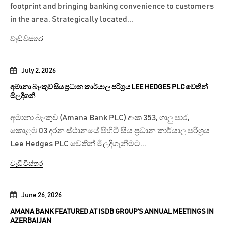
footprint and bringing banking convenience to customers
in the area. Strategically located...
වැඩි විස්තර
July 2, 2026
අමානා බැංකුව සිය ප්‍රධාන කාර්යාල පරිශ්‍රය LEE HEDGES PLC වෙතින්
මිලදීගනී
අමානා බැංකුව (Amana Bank PLC) අංක 353, ගාලු පාර,
කොළඹ 03 දරන ස්ථානයේ පිහිටි සිය ප්‍රධාන කාර්යාල පරිශ්‍රය
Lee Hedges PLC වෙතින් මිලදීගැනීමට...
වැඩි විස්තර
June 26, 2026
AMANA BANK FEATURED AT ISDB GROUP’S ANNUAL MEETINGS IN
AZERBAIJAN