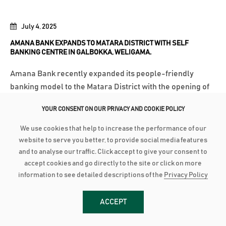
July 4, 2025
AMANA BANK EXPANDS TO MATARA DISTRICT WITH SELF
BANKING CENTRE IN GALBOKKA, WELIGAMA.
Amana Bank recently expanded its people-friendly
banking model to the Matara District with the opening of
its 35th Self Banking Centre in Galbokka, Weligama,
YOUR CONSENT ON OUR PRIVACY AND COOKIE POLICY
marking another milestone in the Bank’s commitment to
providing accessible and convenient banking services
We use cookies that help to increase the performance of our
across Sri Lanka. The Self-Banking...
website to serve you better, to provide social media features
and to analyse our traffic. Click accept to give your consent to
වැඩි විස්තර
accept cookies and go directly to the site or click on more
information to see detailed descriptions of the
Privacy Policy
June 13, 2025
ACCEPT
AMANA BANK RECOGNISED GLOBALLY FOR MOST IMPACTFUL
COMPANY