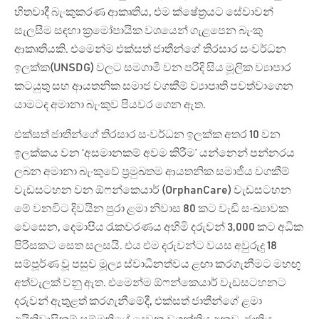
හිතවාදී බැංකුකරණ ආකෘතිය, එම ක්ෂේත්‍රයට සේවාවන්
සැලසීම සඳහා ක්‍රමෝපායික වශයෙන් ගැළපෙන බැංකු
ආකෘතියකි. එමෙන්ම එක්සත් ජාතීන්ගේ තිරසාර සංවර්ධන
ඉලක්ක(UNSDG) වලට සමගාමී වන පරිදි සිය මූලික ව්‍යාපාර
කටයුතු සහ ආයතනික සමාජ වගකීම් ව්‍යාපෘති පවත්වාගෙන
යාමටද අමානා බැංකුව පියවර ගෙන ඇත.
එක්සත් ජාතීන්ගේ තිරසාර සංවර්ධන ඉලක්ක අතර 10 වන
ඉලක්කය වන ‘අසමානකම් අවම කිරීම’ යන්නෙන් පන්නරය
ලබන අමානා බැංකුවේ ප්‍රමුඛතම ආයතනික සමාජීය වගකීම්
වැඩසටහන වන ඕෆන්කෙයාර් (OrphanCare) වැඩසටහන
මේ වනවිට දිවයින පුරා ළමා නිවාස 80 කට වැඩි සංඛ්‍යාවක
වෙසෙන, දෙමාපිය රැකවරණය අහිමි දරුවන් 3,000 කට අධික
පිරිසකට සෙත සලසයි. එය එම දරුවන්ට වයස අවුරුදු 18
සම්පූර්ණ වූ පසුව මූල්‍ය ස්වාධීනත්වය ළඟා කරගැනීමට මහඟු
අත්වැලක් වනු ඇත. එමෙන්ම ඕෆන්කෙයාර් වැඩසටහනට
දරුවන් ඇතුළත් කරගැනීමේදී, එක්සත් ජාතීන්ගේ ළමා