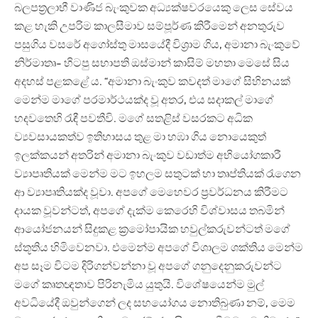
බලපත්‍රලාභී වාණිජ බැංකුවක අධ්‍යක්ෂවරයෙකු ලෙස සේවය
කළ හැකි උපරිම කාලසීමාව සම්පූර්ණ කිරීමෙන් අනතුරුව
පසුගිය වසරේ අගෝස්තු මාසයේදී විශ්‍රාම ගිය, අමානා බැංකුවේ
නිර්මාතෘ- හිටපු සභාපති ඔස්මාන් කාසිම් මහතා මෙසේ සිය
අදහස් පළකළේ ය. “අමානා බැංකුව කවදත් මාගේ සිහිනයක්
මෙන්ම මාගේ පරමාර්ථයක්ද වූ අතර, එය සදාකල් මාගේ
හදවතෙහි රැඳී පවතීවි. මගේ සතළිස් වසරකට අධික
ව්‍යවසායකත්ව ඉතිහාසය තුළ මා හඹා ගිය නොයෙකුත්
ඉලක්කයන් අතරින් අමානා බැංකුව වඩාත්ම අභියෝගකාරී
ව්‍යාපෘතියක් මෙන්ම මට ඉහලම සතුටක් හා තෘප්තියක් රැගෙන
ආ ව්‍යාපෘතියක්ද වූවා. අපගේ මෙහෙවර ප්‍රවර්ධනය කිරීමට
දායක වූවන්ටත්, අපගේ දැක්ම කෙරෙහි විශ්වාසය තබමින්
ආයෝජනයන් සිදුකළ ක්‍රමෝපායික හවුල්කරුවන්ටත් මගේ
ස්තූතිය හිමිවෙනවා. එමෙන්ම අපගේ විශාලම ශක්තිය මෙන්ම
අප සෑම විටම දිරිගන්වන්නා වූ අපගේ ගනුදෙනුකරුවන්ට
මගේ කෘතඥතාව පිරිනැමිය යුතුයි. විශේෂයෙන්ම මුල්
අවධියේදී ඔවුන්ගෙන් ලද සහයෝගය නොතිබුණා නම්, මෙම