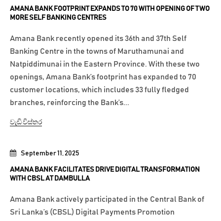
AMANA BANK FOOTPRINT EXPANDS TO 70 WITH OPENING OF TWO
MORE SELF BANKING CENTRES
Amana Bank recently opened its 36th and 37th Self
Banking Centre in the towns of Maruthamunai and
Natpiddimunai in the Eastern Province. With these two
openings, Amana Bank’s footprint has expanded to 70
customer locations, which includes 33 fully fledged
branches, reinforcing the Bank’s...
වැඩි විස්තර
September 11, 2025
AMANA BANK FACILITATES DRIVE DIGITAL TRANSFORMATION
WITH CBSL AT DAMBULLA
Amana Bank actively participated in the Central Bank of
Sri Lanka’s (CBSL) Digital Payments Promotion