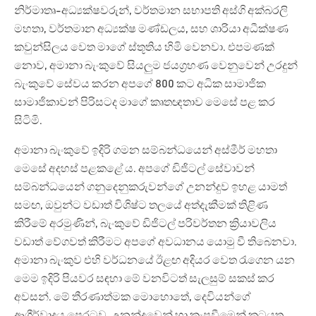
නිර්මාතෘ-අධ්‍යක්ෂවරුන්, වර්තමාන සභාපති අස්ගි අක්බරලි
මහතා, වර්තමාන අධ්‍යක්ෂ මණ්ඩලය, සහ ශාරියා අධීක්ෂණ
කවුන්සිලය වෙත මාගේ ස්තූතිය හිමි වෙනවා. එපමණක්
නොව, අමානා බැංකුවේ සියලුම ජයග්‍රහණ වෙනුවෙන් උරදුන්
බැංකුවේ සේවය කරන අපගේ 800 කට අධික සාමාජික
සාමාජිකාවන් පිරිසටද මාගේ කෘතඥතාව මෙසේ පළ කර
සිටිමි.
අමානා බැංකුවේ ඉදිරි ගමන සම්බන්ධයෙන් අස්මීර් මහතා
මෙසේ අදහස් පළකළේ ය. අපගේ ඩිජිටල් සේවාවන්
සම්බන්ධයෙන් ගනුදෙනුකරුවන්ගේ උනන්දුව ඉහළ යාමත්
සමඟ, ඔවුන්ට වඩාත් විශිෂ්ට තලයේ අත්දැකීමක් තිළිණ
කිරීමේ අරමුණින්, බැංකුවේ ඩිජිටල් පරිවර්තන ක්‍රියාවලිය
වඩාත් වේගවත් කිරීමට අපගේ අවධානය යොමු වී තිබෙනවා.
අමානා බැංකුව එහි වර්ධනයේ ඊළඟ අදියර වෙත රැගෙන යන
මෙම ඉදිරි පියවර සඳහා මේ වනවිටත් සැලසුම් සකස් කර
අවසන්. මේ තීරණාත්මක මොහොතේ, දෙවියන්ගේ
ආශීර්වාදය පෙරටුව, උනන්දුවෙන් හා කැපවීමෙන් කටයුතු