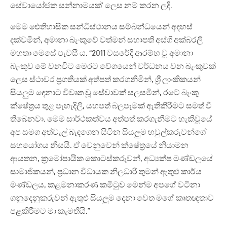
සේවායෝජක සන්නාමයක්’ ලෙස නම් කරන ලදි.
මෙම ඓතිහාසික සන්ධිස්ථානය සම්බන්ධයෙන් අදහස්
දක්වමින්, අමානා බැංකුවේ වත්මන් සභාපති අස්ගි අක්බරලි
මහතා මෙසේ පැවසී ය. “2011 වසරේදී ආරම්භ වූ අමානා
බැංකුව මේ වනවිට මෙරට වේගයෙන් වර්ධනය වන බැංකුවක්
ලෙස ස්ථාවර ප්‍රගතියක් අත්පත් කරගනිමින්, ශ්‍රී ලාංකිකයන්
සියලුම දෙනාට විවෘත වූ සේවාවක් සලසමින්, රටේ බැංකු
ක්ෂේත්‍රය තුළ පැහැදිලි, යහපත් බලපෑමක් ඇතිකිරීමට සමත් වී
තිබෙනවා. මෙම සාර්ථකත්වය අත්පත් කරගැනීමට හැකිවූයේ
අප සමග අත්වැල් බැඳගෙන සිටින සියලුම හවුල්කරුවන්ගේ
සහයෝගය නිසයි. ඒ වෙනුවෙන් ක්ෂේත්‍රයේ නියාමන
ආයතන, ක්‍රමෝපායික කොටස්කරුවන්, අධ්‍යක්ෂ මණ්ඩලයේ
සාමාජිකයන්, ප්‍රධාන විධායක නිලධාරී තුමන් ඇතුළු කාර්ය
මණ්ඩලය, කළමනාකරණ කමිටුව මෙන්ම අපගේ වටිනා
ගනුදෙනුකරුවන් ඇතුළු සියලුම දෙනා වෙත මගේ කෘතඥතාව
පළකිරීමට මා කැමතියි.”