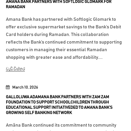
AMANA BANK PARTNERS WITH SOFTLOGIC GLOMARK FOR
RAMADAN
Amana Bank has partnered with Softlogic Glomark to
offer exclusive supermarket savings to the Bank’s Debit
Card holders during Ramadan. This collaboration
reflects the Bank’s continued commitment to supporting
customers in managing their essential Ramadan
shopping with greater ease and affordability....
වැඩි විස්තර
March 10, 2026
GALLOLUWA ADAMANA BANK PARTNERS WITH ZAM ZAM
FOUNDATION TO SUPPORT SCHOOLCHILDREN THROUGH
EDUCATIONAL SUPPORT INITIATIVEDED TO AMANA BANK’S
GROWING SELF BANKING NETWORK
Amãna Bank continued its commitment to community