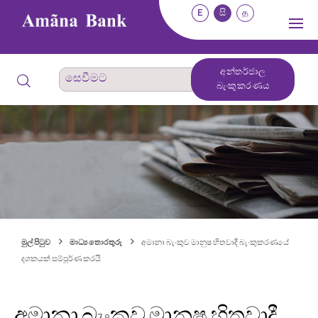
E
සි
த
අන්තර්ජාල
බැංකුකරණය
මුල් පිටුව
මාධ්‍ය තොරතුරු
අමානා බැංකුව මානුෂ හිතවාදී බැංකුකරණයේ
දශකයක් සම්පූර්ණ කරයි
අමානා බැංකුව මානුෂ හිතවාදී