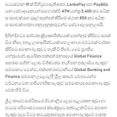
මධ්‍යස්ථාන 19 ක් පිහිටුවා ඇති අතර, LankaPay සහ Pay&Go
යන සේවාදායකයන් සමග එක්වී ATM යන්ත්‍ර 5,400 කට අධික
සංඛ්‍යාවක් සහ මුදල් තැන්පත් කිරීමේ ස්ථාන 850 කට අධික
සංඛ්‍යාවක් හරහා ගනුදෙනුකරුවන්ට සේවා සලසනු ලබයි.
දිගින් දිගටම සාර්ථක ක්‍රියාකාරීත්වයක් පෙන්නුම් කිරීමට සමත්
වීම නිසා, ඉහළ ලාභදායීත්වයක් සහ ලාභාංශ මට්ටමක් වාර්තා
කිරීමට අමානා බැංකුවට හැකි වී තිබේ. මෙම ප්‍රගතිය
හේතුවෙන්, ඇමරිකා එක්සත් ජනපදයේ Global Finance
සඟරාව මගින් ‘ලොව විශිෂ්ටතම නැගී එන ඉස්ලාමීය බැංකුව’
සම්මානය මෙන්ම, එක්සත් රාජධානියේ Global Banking and
Finance සම්මාන උළෙලේදී ‘ශ්‍රී ලංකාවේ වේගයෙන්ම
වර්ධනය වන පාරිභෝගික බැංකුව’ සම්මානයද අමානා බැංකුව
වෙත හිමි විය.
ශ්‍රී ලංකාවේ ආර්ථිකයේ ජීවනාලිය ලෙස සැලකෙන කුඩා හා
මධ්‍යම පරිමාණ ව්‍යාපාර ක්ෂේත්‍රයට අත්වැලක් වීමට අමානා
බැංකුව සෑම විටම කටයුතු කර ඇත. අමානා බැංකුවේ මානුෂ