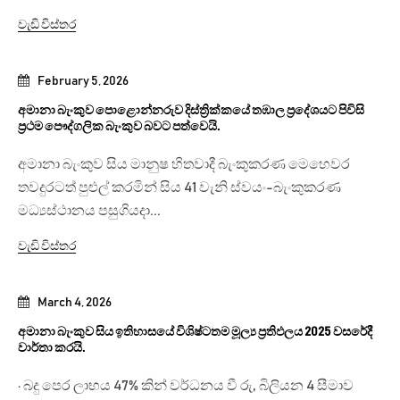
වැඩි විස්තර
February 5, 2026
අමානා බැංකුව පොළොන්නරුව දිස්ත්‍රික්කයේ තඹාල ප්‍රදේශයට පිවිසි
ප්‍රථම පෞද්ගලික බැංකුව බවට පත්වෙයි.
අමානා බැංකුව සිය මානුෂ හිතවාදී බැංකුකරණ මෙහෙවර
තවදුරටත් පුළුල් කරමින් සිය 41 වැනි ස්වයං-බැංකුකරණ
මධ්‍යස්ථානය පසුගියදා...
වැඩි විස්තර
March 4, 2026
අමානා බැංකුව සිය ඉතිහාසයේ විශිෂ්ටතම මූල්‍ය ප්‍රතිඵලය 2025 වසරේදී
වාර්තා කරයි.
· බදු පෙර ලාභය 47% කින් වර්ධනය වී රු, බිලියන 4 සීමාව