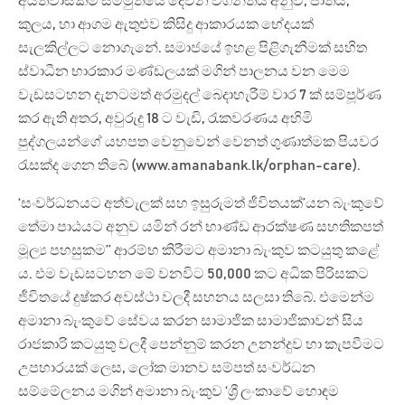
අයිතිවාසිකම් සම්මුතියේ දෙවන වගන්තිය අනුව, ජාතිය,
කුලය, හා ආගම ඇතුළුව කිසිදු ආකාරයක භේදයක්
සැලකිල්ලට නොගැනේ. සමාජයේ ඉහළ පිළිගැනීමක් සහිත
ස්වාධීන භාරකාර මණ්ඩලයක් මගින් පාලනය වන මෙම
වැඩසටහන දැනටමත් අරමුදල් බෙදාහැරීම් වාර 7 ක් සම්පූර්ණ
කර ඇති අතර, අවුරුදු 18 ට වැඩි, රැකවරණය අහිමි
පුද්ගලයන්ගේ යහපත වෙනුවෙන් වෙනත් ගුණාත්මක පියවර
රැසක්ද ගෙන තිබේ (www.amanabank.lk/orphan-care).
‘සංවර්ධනයට අත්වැලක් සහ ඉසුරුමත් ජීවිතයක්’යන බැංකුවේ
තේමා පාඨයට අනුව යමින් රන් භාණ්ඩ ආරක්ෂණ සහතිකපත්
මූල්‍ය පහසුකම’’ ආරම්භ කිරීමට අමානා බැංකුව කටයුතු කළේ
ය. එම වැඩසටහන මේ වනවිට 50,000 කට අධික පිරිසකට
ජීවිතයේ දුෂ්කර අවස්ථා වලදී සහනය සලසා තිබේ. එමෙන්ම
අමානා බැංකුවේ සේවය කරන සාමාජික සාමාජිකාවන් සිය
රාජකාරි කටයුතු වලදී පෙන්නුම් කරන උනන්දුව හා කැපවීමට
උපහාරයක් ලෙස, ලෝක මානව සම්පත් සංවර්ධන
සම්මේලනය මගින් අමානා බැංකුව ‘ශ්‍රී ලංකාවේ හොඳම