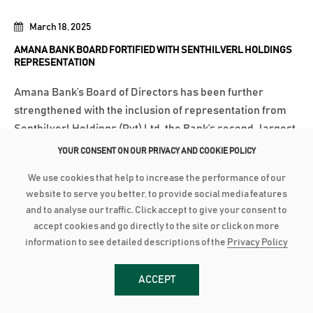
March 18, 2025
AMANA BANK BOARD FORTIFIED WITH SENTHILVERL HOLDINGS
REPRESENTATION
Amana Bank’s Board of Directors has been further
strengthened with the inclusion of representation from
Senthilverl Holdings (Pvt) Ltd, the Bank’s second-largest
shareholder. Founded by renowned high-net-worth
YOUR CONSENT ON OUR PRIVACY AND COOKIE POLICY
investor and medical professional Dr. T. Senthilverl,
We use cookies that help to increase the performance of our
Senthilverl Holdings (Pvt)...
website to serve you better, to provide social media features
and to analyse our traffic. Click accept to give your consent to
වැඩි විස්තර
accept cookies and go directly to the site or click on more
information to see detailed descriptions of the
Privacy Policy
March 3, 2025
AMANA BANK ACHIEVES BBB+ INVESTMENT GRADE RATING
ACCEPT
Amana Bank has been assigned a long-term investment-