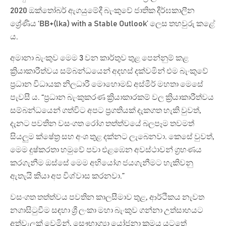
2020 ඔක්තෝබර් ඇගයුමේදී බැංකුවේ ජාතික දීර්ඝකාලීන
ශ්‍රේණිය ‘BB+(lka) with a Stable Outlook’ ලෙස තහවුරු කළේ
ය.
අමානා බැංකුව මෙම 3 වන කාර්තුව තුළ පෙන්නුම් කළ
ක්‍රියාකාරීත්වය සම්බන්ධයෙන් අදහස් දක්වමින් එම බැංකුවේ
ප්‍රධාන විධායක නිලධාරී මොහොමඩ් අස්මීර් මහතා මෙසේ
පැවසී ය. “ප්‍රධාන බැංකුකරණ ක්‍රියාකාරකම් වල ක්‍රියාකාරීත්වය
සම්බන්ධයෙන් ගත්විට අපට ප්‍රගතියක් දැකගත හැකි වුවත්,
දැනට පවතින වසංගත රෝග තත්ත්වයේ බලපෑම තවමත්
සියලුම ක්ෂේත්‍ර සහ අංශ තුළ දක්නට ලැබෙනවා. කෙසේ වුවත්,
මෙම දුෂ්කරතා හමුවේ පවා එළඹෙන අවස්ථාවන් ග්‍රහණය
කරගැනීම ඔස්සේ මෙම අභියෝග ජයගැනීමට හැකිවනු
ඇතැයි කියා අප විශ්වාස කරනවා.”
වසංගත තත්ත්වය පවතින කාලසීමාව තුළ, ආර්ථිකය නැවත
නගාසිටුවීම සඳහා ශ්‍රී ලංකා මහා බැංකුව ගන්නා උත්සාහයට
අත්වැලක් වෙමින්, සෞභාග්‍යා යෝජනා ක්‍රමය යටතේ