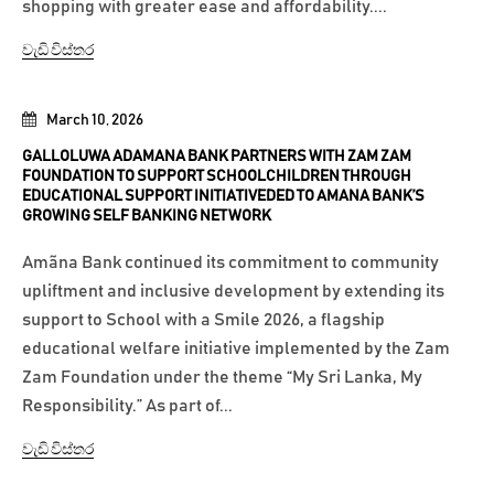
shopping with greater ease and affordability....
වැඩි විස්තර
March 10, 2026
GALLOLUWA ADAMANA BANK PARTNERS WITH ZAM ZAM
FOUNDATION TO SUPPORT SCHOOLCHILDREN THROUGH
EDUCATIONAL SUPPORT INITIATIVEDED TO AMANA BANK’S
GROWING SELF BANKING NETWORK
Amãna Bank continued its commitment to community
upliftment and inclusive development by extending its
support to School with a Smile 2026, a flagship
educational welfare initiative implemented by the Zam
Zam Foundation under the theme “My Sri Lanka, My
Responsibility.” As part of...
වැඩි විස්තර