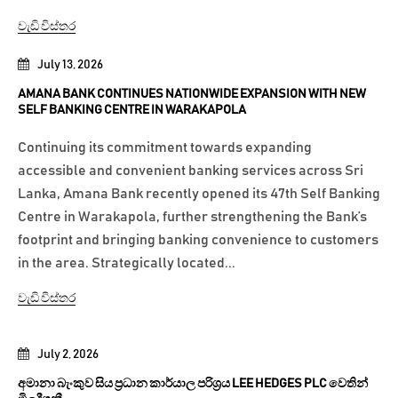
වැඩි විස්තර
July 13, 2026
AMANA BANK CONTINUES NATIONWIDE EXPANSION WITH NEW
SELF BANKING CENTRE IN WARAKAPOLA
Continuing its commitment towards expanding
accessible and convenient banking services across Sri
Lanka, Amana Bank recently opened its 47th Self Banking
Centre in Warakapola, further strengthening the Bank’s
footprint and bringing banking convenience to customers
in the area. Strategically located...
වැඩි විස්තර
July 2, 2026
අමානා බැංකුව සිය ප්‍රධාන කාර්යාල පරිශ්‍රය LEE HEDGES PLC වෙතින්