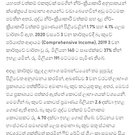
යහපත් වත්කම් එකතුවක් සමගින් නිර්-ක්‍රියාකාරී අනුපාතයන්
ක්ෂේත්‍රයේ සාමාන්‍ය අගයන්ට වඩා බෙහෙවින් අඩු මට්ටමක
පවතින අතර, ශුද්ධ නිර්-ක්‍රියාකාරී වත්කම් සහ දළ නිර්-
ක්‍රියාකාරී වත්කම් ප්‍රමාණයන් පිළිවෙළින් 1.7% සහ 4.1% ලෙස
වාර්තා වී ඇත. 2020 වසරේ 3 වන කාර්තුවේදී බැංකුවේ
පර්යාප්ත ආදායම (Comprehensive Income), 2019 3 වන
කාර්තුවේ වාර්තා වූ රු. මිලියන 140 ට සාපේක්ෂව 37% කින්
ඉහළ යමින්, රු. මිලියන 191 මට්ටමට පැමිණ තිබේ.
අදාළ කාර්තුව තුළද ලාභාංශ සම්බන්ධයෙන් තම සුපුරුදු
පිළිවෙත අනුගමනය කරමින්, අඛණ්ඩව 3 වන වරටත් ලාභාංශ
ප්‍රකාශයට පත්කිරීමට අමානා බැංකුව කටයුතු කළ අතර, මෙවර
එය ප්‍රකාශයට පත්කර ඇත්තේ කොටස් ලාභාංශයක් වශයෙනි.
මෙමගින් බැංකුවේ කොටස් ප්‍රමාණය බිලියන 2.6 දක්වා ඉහළ
ගොස් ඇති අතර, බැංකුවේ ශුද්ධ වත්කම් වටිනාකම
කොටසකට රු. 4.70 දක්වා ඉහළ ගොස් තිබේ. වර්ධනය වන
හා ස්ථාවර සමාගමක් ලෙස අමානා බැංකුව සතු ස්ථානය
තවදුරටත් ශක්තිමත් කරමින් ෆිච් රේටිංස් ශ්‍රී ලංකා සමාගම සිය