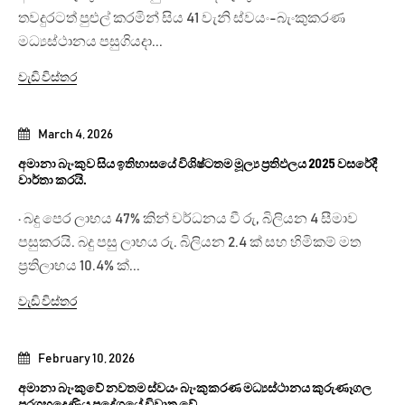
තවදුරටත් පුළුල් කරමින් සිය 41 වැනි ස්වයං-බැංකුකරණ
මධ්‍යස්ථානය පසුගියදා...
වැඩි විස්තර
March 4, 2026
අමානා බැංකුව සිය ඉතිහාසයේ විශිෂ්ටතම මූල්‍ය ප්‍රතිඵලය 2025 වසරේදී
වාර්තා කරයි.
· බදු පෙර ලාභය 47% කින් වර්ධනය වී රු, බිලියන 4 සීමාව
පසුකරයි. බදු පසු ලාභය රු. බිලියන 2.4 ක් සහ හිමිකම් මත
ප්‍රතිලාභය 10.4% ක්...
වැඩි විස්තර
February 10, 2026
අමානා බැංකුවේ නවතම ස්වයං බැංකුකරණ මධ්‍යස්ථානය කුරුණෑගල