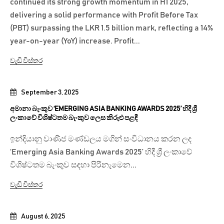
continued its strong growth momentum in H1 2025,
delivering a solid performance with Profit Before Tax
(PBT) surpassing the LKR 1.5 billion mark, reflecting a 14%
year-on-year (YoY) increase. Profit...
වැඩි විස්තර
September 3, 2025
අමානා බැංකුව ‘EMERGING ASIA BANKING AWARDS 2025’ හිදී ශ්‍රී
ලංකාවේ විශිෂ්ටතම බැංකුව ලෙස කිරුළු පළඳී
ඉන්දියානු වාණිජ මණ්ඩලය මගින් සංවිධානය කරන ලද
‘Emerging Asia Banking Awards 2025’ හිදී ශ්‍රී ලංකාවේ
විශිෂ්ටතම බැංකුව සඳහා පිරිනැමෙන...
වැඩි විස්තර
August 6, 2025