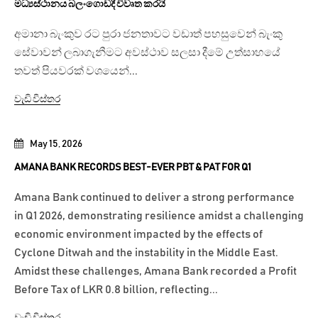
මධ්‍යස්ථානය බලංගොඩදී විවෘත කරයි
අමානා බැංකුව රට පුරා ජනතාවට වඩාත් පහසුවෙන් බැංකු
සේවාවන් ලබාගැනීමට අවස්ථාව සලසා දීමේ උත්සාහයේ
තවත් පියවරක් වශයෙන්...
වැඩි විස්තර
May 15, 2026
AMANA BANK RECORDS BEST-EVER PBT & PAT FOR Q1
Amana Bank continued to deliver a strong performance
in Q1 2026, demonstrating resilience amidst a challenging
economic environment impacted by the effects of
Cyclone Ditwah and the instability in the Middle East.
Amidst these challenges, Amana Bank recorded a Profit
Before Tax of LKR 0.8 billion, reflecting...