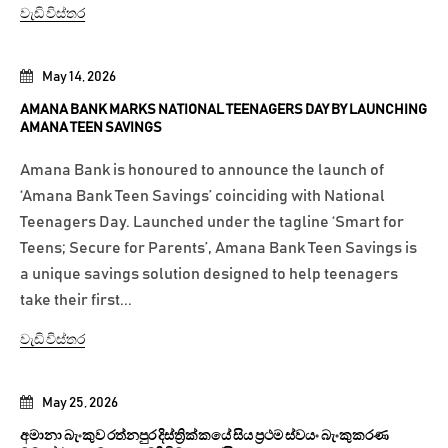
වැඩි විස්තර
May 14, 2026
AMANA BANK MARKS NATIONAL TEENAGERS DAY BY LAUNCHING
AMANA TEEN SAVINGS
Amana Bank is honoured to announce the launch of
‘Amana Bank Teen Savings’ coinciding with National
Teenagers Day. Launched under the tagline ‘Smart for
Teens; Secure for Parents’, Amana Bank Teen Savings is
a unique savings solution designed to help teenagers
take their first...
වැඩි විස්තර
May 25, 2026
අමානා බැංකුව රත්නපුර දිස්ත්‍රික්කයේ සිය ප්‍රථම ස්වයං බැංකුකරණ