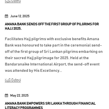
වැඩි විස්තර
June 12, 2025
AMANA BANK SENDS OFF THE FIRST GROUP OF PILGRIMS FOR
HAJJ 2025.
Facilitates Hajj pilgrims with exclusive benefits Amana
Bank was honoured to take part in the ceremonial send-
off of the first group of Sri Lankan pilgrims embarking on
their sacred Hajj pilgrimage for 2025. Held at the
Bandaranaike International Airport, the send-off event
was attended by His Excellency...
වැඩි විස්තර
May 22, 2025
AMANA BANK EMPOWERS SRI LANKA THROUGH FINANCIAL
LITERACY PROGRAMMES