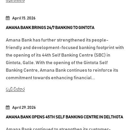
වැඩි විස්තර
April 15, 2026
AMANA BANK BRINGS 24/7 BANKING TO GINTOTA
Amana Bank has further strengthened its people-
friendly and development-focused banking footprint with
the opening of its 44th Self Banking Centre (SBC) in
Gintota, Galle. With the opening of the Gintota Self
Banking Centre, Amana Bank continues to reinforce its
commitment towards enhancing financial...
වැඩි විස්තර
April 29, 2026
AMANA BANK OPENS 45TH SELF BANKING CENTRE IN DELTHOTA
Amana Bank continued to strengthen its customer-