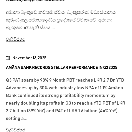
පරගහදෙණිය ප්‍රදේශයේ විවෘත වේ.
අමානා බැංකුවේ නවතම ස්වයං බැංකුකරණ මධ්‍යස්ථානය
කුරුණෑගල පරගහදෙණිය ප්‍රදේශයේ විවෘත වේ. අමානා
බැංකුවේ 42 වැනි ස්වයං...
වැඩි විස්තර
November 13, 2025
AMÃNA BANK RECORDS STELLAR PERFORMANCE IN Q3 2025
Q3 PAT soars by 98% 9 Month PBT reaches LKR 2.7 Bn YTD
Advances up by 30% with industry low NPA of 1.1% Amãna
Bank continued its strong profitability momentum by
nearly doubling its profits in Q3 to reach a YTD PBT of LKR
2.7 billion (39% YoY) and PAT of LKR 1.6 billion (44% YoY),
setting a...
වැඩි විස්තර