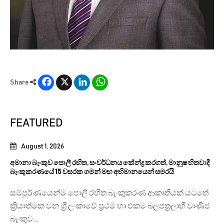
Facebook
X
LinkedIn
WhatsApp
Share
FEATURED
August 1, 2026
අමානා බැංකුව පොලී රහිත, සංවර්ධනය කේන්ද්‍ර කරගත්, මානුෂ හිතවාදී
බැංකුකරණයේ 15 වසරක ගමන් මඟ අභිමානයෙන් සමරයි
සම්පූර්ණයෙන්ම පොලී රහිත බැංකුකරණ ආකෘතියක් යටතේ
ක්‍රියාත්මක වන ශ්‍රී ලංකාවේ ප්‍රථම හා එකම බලපත්‍රලාභී වාණිජ
බැංකුව...