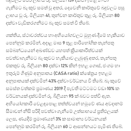
බදුවලට පෙර ලාභය රු. මිලියන 139 දක්වා ඉහළ නංවා
ගැනීමට බැංකුව සමත් වූ අතර, දෙවෙනි කාර්තුවේ බදුවලට පසු
ලාභය වූ රු. මිලියන 41, තුන්වන කාර්තුව තුළ රු. මිලියන 80
දක්වා වැඩිකරගනීමට බැංකුව සමත් වී තිබේ.
ශක්තිය, ස්ථාවරත්වය හා අභියෝගවලට මුහුණ දීමේ හැකියාව
පෙන්නුම් කරමින්, අදාළ මාස 9 තුළ පාරිභෝගික තැන්පතු
සම්බන්ධයෙන් අඛණ්ඩව යහපත් ක්‍රියාකාරීත්වයක්
පවත්වාගැනීමට බැංකුවට හැකියාව ලැබුණු අතර, තැන්පතු
එකතුව රු. බිලියන 80 දක්වා 12% කින් ඉහළ ගොස්, ජංගම හා
ඉතුරුම් ගිණුම් අනුපාතය (CASA ratio) ක්ෂේත්‍රය ඉහළම
අනුපාතයක් දක්වමින් 43% දක්වා වර්ධනය වී තිබේ. බැංකුවේ
සමස්ත වත්කම් ප්‍රමාණය 2019 දී පැවති මට්ටමට වඩා 10% ක
වර්ධනයක් දක්වමින් රු. බිලියන 95 ක් බවට පත්වී ඇත.
අභියෝගකාරී වෙළඳපොළ තත්ත්වයන් හමුවේ ණය අවදානම්
සීමාවන් නිසි පරිදි පවත්වා ගැනීමේ උත්සාහයේ ප්‍රතිඵලයක්
ලෙස, ණයදීම් ප්‍රමාණයන් 3% ක සාමාන්‍ය වර්ධනයක්
පෙන්නුම් කරමින් රු. බිලියන 60 ට ආසන්නයට පැමිණ තිබේ.