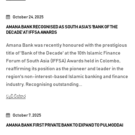
October 24, 2025
AMANA BANK RECOGNISED AS SOUTH ASIA’S ‘BANK OF THE
DECADE’ AT IFFSA AWARDS
Amana Bank was recently honoured with the prestigious
title of 'Bank of the Decade' at the 10th Islamic Finance
Forum of South Asia (IFFSA) Awards held in Colombo,
reaffirming its position as the pioneer and leader in the
region's non-interest-based Islamic banking and finance
industry. Recognising outstanding...
වැඩි විස්තර
October 7, 2025
AMANA BANK FIRST PRIVATE BANK TO EXPAND TO PULMODDAI