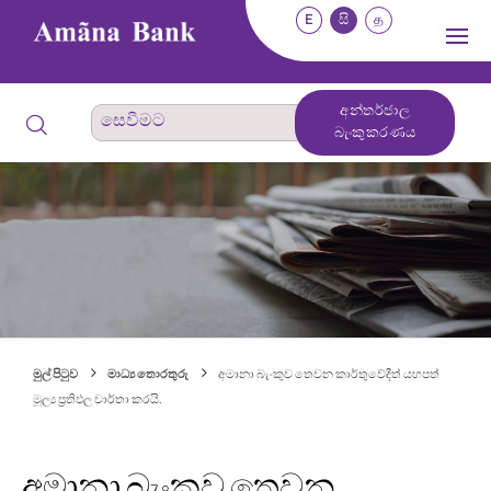
E
සි
த
අන්තර්ජාල
බැංකුකරණය
මුල් පිටුව
මාධ්‍ය තොරතුරු
අමානා බැංකුව තෙවන කාර්තුවේදීත් යහපත්
මූල්‍ය ප්‍රතිඵල වාර්තා කරයි.
අමානා බැංකුව තෙවන