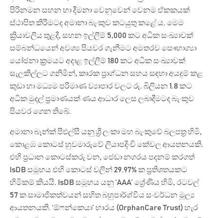
පිරිනමන සහන හා දීමනා වෙනුවෙන් වෙනම ඒකකයක්
ස්ථාපිත කිරීමටද අමානා බැංකුව කටයුතු කළේ ය. මෙම
ක්‍රියාවලිය තුළදී, සහන ඉල්ලීම් 5,000 කට අධික සංඛ්‍යාවක්
සම්බන්ධයෙන් අවශ්‍ය පියවර ගැනීමට අමතරව සෞභාග්‍යා
යෝජනා ක්‍රමයට අදාළ ඉල්ලීම් 180 කට අධික සංඛ්‍යාවක්
සැලකිල්ලට ගනිමින්, කාරක ප්‍රාග්ධන සහය සඳහා අයදුම් කළ
කුඩා හා මධ්‍යම පරිමාණ ව්‍යාපාර වලට රු. බිලියන 1.8 කට
අධික මුදල් ප්‍රමාණයක් ණය ආධාර ලෙස ලබාදීමටද බැංකුව
පියවර ගෙන තිබේ.
අමානා බෑන්ක් පීඑල්සී යනු ශ්‍රී ලංකා මහ බැංකුවේ බලපත්‍ර හිමි,
කොළඹ කොටස් හුවමාරුවේ ලියාපදිංචි කේවල ආයතනයකි.
එහි ප්‍රධාන කොටස්කරු වන, ජෙඩා නගරය පදනම් කරගත්
IsDB සමූහය එහි කොටස් වලින් 29.97% ක ප්‍රතිශතයකට
හිමිකම් කියයි. IsDB සමූහය යනු ‘AAA’ ශ්‍රේණිය හිමි, රටවල්
57 ක සාමාජිකත්වයන් සහිත බහුපාර්ශ්වීය සංවර්ධන මූල්‍ය
ආයතනයකි. ‘ඕෆන්කෙයා’ භාරය (OrphanCare Trust) හැර