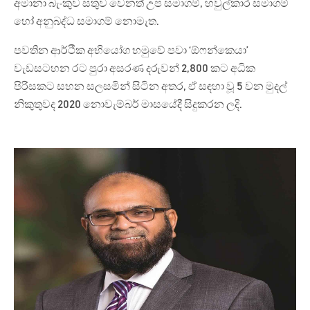
අමානා බැංකුව සතුව වෙනත් උප සමාගම්, හවුල්කාර සමාගම්
හෝ අනුබද්ධ සමාගම් නොමැත.
පවතින ආර්ථික අභියෝග හමුවේ පවා ‘ඕෆන්කෙයා’
වැඩසටහන රට පුරා අසරණ දරුවන් 2,800 කට අධික
පිරිසකට සහන සලසමින් සිටින අතර, ඒ සඳහා වූ 5 වන මුදල්
නිකුතුවද 2020 නොවැම්බර් මාසයේදී සිදුකරන ලදි.