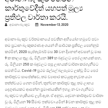
කාර්තුවේදීත් යහපත් මූල්‍ය
ප්‍රතිඵල වාර්තා කරයි.
අමානා බැංකුව
November 13, 2020
අමානා බැංකුව වර්තමානයේ පවතින අභියෝග හමුවේ පවා
තම ප්‍රධාන බැංකුකරණ අංශයන් හි සාර්ථක ප්‍රතිඵල පෙන්නුම්
කරමින්, 2020 සැප්තැම්බර් මස 30 වන දිනෙන් අවසන් වූ මාස
9 ක කාලය තුළ රු. මිලියන 389 ක බදුවලට පෙර ලාභයක් සහ,
රු. මිලියන 250 ක බදුවලට පසු ලාභයක් වාර්තා කරගැනීමට
සමත් විය. Covid-19 ප්‍රථම රැල්ලේ බලපෑමට ලක්වූ මීට පෙර
කාර්තුවට සාපේක්ෂව, තම ව්‍යාපාර කටයුතු නැවත යථා
තත්ත්වයට ගෙන එමින්, තුන්වන කාර්තුව තුළ තම ලාභය
දෙගුණයකට ආසන්න ප්‍රමාණයකින් ඉහළ නංවා ගැනීමට
බැංකුවට හැකියාව ලැබී ඇත. ඒ අනුව, දෙවන කාර්තුවේ වාර්තා
වූ රු. මිලියන 70 සීමාව ඉක්මවා යමින් 3 වන කාර්තුව තුළ තම