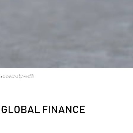
ce සම්මානය දිනා ගනියි
ක් GLOBAL FINANCE