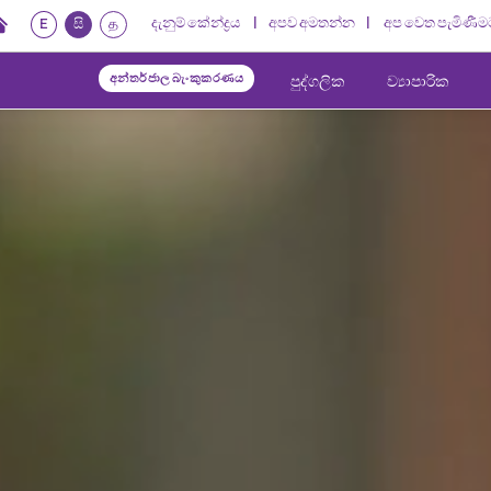
දැනුම් කේන්ද්‍රය
අපව අමතන්න
අප වෙත පැමිණීම
E
සි
த
අන්තර්ජාල බැංකුකරණය
පුද්ගලික
ව්‍යාපාරික