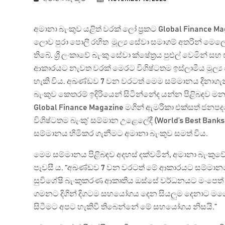
අමානා බැංකුව යළිත් වරක් ලෝ ප්‍රකට Global Finance
ලොව පුරා පොලී රහිත මූල්‍ය සේවා සමාගම් අතරින් මෙලෙ
තිබේ. ශ්‍රී ලංකාවේ බැංකු සේවා ක්ෂේත්‍රය පුළුල් වෙමින
ආකාරයට නැවත වරක් මෙරට විශිෂ්ටතම ඉස්ලාමීය මූල්‍ය
හැකි විය. අඛණ්ඩව 7 වන වරටත් මෙම සම්මානය දිනාගැනීම
බැංකුව කෙතරම් ඉදිරියෙන් සිටින්නේද යන්න පිළිබඳව මනා
Global Finance Magazine මගින් ඇමරිකා එක්සත් ජනප
විශිෂ්ටතම බැංකු’ සම්මාන උළෙලේදී (World’s Best Bank
සම්මානය හිමිකර ගැනීමට අමානා බැංකුව සමත් විය.
මෙම සම්මානය පිළිබඳව අදහස් දක්වමින්, අමානා බැංකුව
පැවසී ය. “අඛණ්ඩව 7 වන වරටත් මේ ආකාරයට සම්මානයෙ
සුවිශේෂී බැංකුකරණ ආකෘතිය ඔස්සේ වර්ධනයට මංපෙත් 
ගමනට දිගින් දිගටම සහයෝගය දෙන සියලුම දෙනාට මගේ ස්ත
සිටීමට අපට හැකිවී තිබෙන්නේ මේ සහයෝගය නිසයි.”