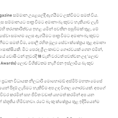
 Magazine සම්මාන උළෙලේදී ඇගයීමට ලක්වීමට සමත් විය.
ස සම්මානයට පාත්‍ර වීමට අමානා බැංකුවට හැකියාව ලැබී
් සහ එහි තරගකාරීත්වය ඉහළ යමින් පවතින පසුබිමක් තුළ, මේ
 සේවා සමාගම ලෙස ඇගයීමට පාත්‍ර වීමට අමානා බැංකුවට
ට සමත් වීම, පොලී රහිත මූල්‍ය සේවා ක්ෂේත්‍රය තුළ අමානා
 සාක්ෂියකි. මීට පෙරද ශ්‍රී ලංකාවට ගෞරවයක් ගෙන එමින්,
දයේ වොෂිංටන් නුවරදී 18 වැනි වරටත් පවත්වන ලද ‘ලොව
s Awards) ලොව විශිෂ්ටතම නැගී එන ඉස්ලාමීය බැංකුව
ේ ප්‍රධාන විධායක නිලධාරී මොහොමඩ් අස්මීර් මහතා මෙසේ
න් පිදුම් ලැබීමට හැකිවීම අප ලද විශාල ගෞරවයක්. අපගේ
විවර කරමින් සහ ජීවිත වඩාත් යහමත් කරමින් අප යන
ූතිය හිමිවනවා. රටේ බැංකු ක්ෂේත්‍රය තුළ ඉදිරියෙන්ම