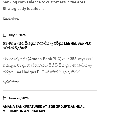
banking convenience to customers in the area.
Strategically located...
වැඩි විස්තර
July 2, 2026
අමානා බැංකුව සිය ප්‍රධාන කාර්යාල පරිශ්‍රය LEE HEDGES PLC
වෙතින් මිලදීගනී
අමානා බැංකුව (Amana Bank PLC) අංක 353, ගාලු පාර,
කොළඹ 03 දරන ස්ථානයේ පිහිටි සිය ප්‍රධාන කාර්යාල
පරිශ්‍රය Lee Hedges PLC වෙතින් මිලදීගැනීමට...
වැඩි විස්තර
June 26, 2026
AMANA BANK FEATURED AT ISDB GROUP’S ANNUAL
MEETINGS IN AZERBAIJAN