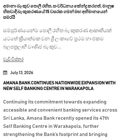
අමානා බැංකුව පොලී රහිත, සංවර්ධනය කේන්ද්‍ර කරගත්, මානුෂ
හිතවාදී බැංකුකරණයේ 15 වසරක ගමන් මඟ අභිමානයෙන්
සමරයි
සම්පූර්ණයෙන්ම පොලී රහිත බැංකුකරණ ආකෘතියක්
යටතේ ක්‍රියාත්මක වන ශ්‍රී ලංකාවේ ප්‍රථම හා එකම
බලපත්‍රලාභී වාණිජ බැංකුව...
වැඩි විස්තර
July 13, 2026
AMANA BANK CONTINUES NATIONWIDE EXPANSION WITH
NEW SELF BANKING CENTRE IN WARAKAPOLA
Continuing its commitment towards expanding
accessible and convenient banking services across
Sri Lanka, Amana Bank recently opened its 47th
Self Banking Centre in Warakapola, further
strengthening the Bank’s footprint and bringing