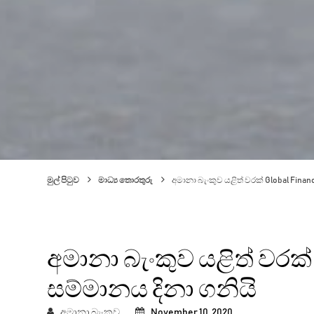
මුල් පිටුව
මාධ්‍ය තොරතුරු
අමානා බැංකුව යළිත් වරක් Global Finan
අමානා බැංකුව යළිත් වර
සම්මානය දිනා ගනියි
අමානා බැංකුව
November 10, 2020