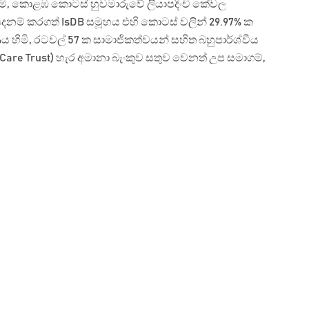
‍ර හිමි, කොළඹ කොටස් හුවමාරුවේ ලියාපදිංචි කේවල
නම් කරගත් IsDB සමූහය එහි කොටස් වලින් 29.97% ක
ේණිය හිමි, රටවල් 57 ක සාමාජිකත්වයන් සහිත බහුපාර්ශ්වීය
are Trust) හැර අමානා බැංකුව සතුව වෙනත් උප සමාගම්,