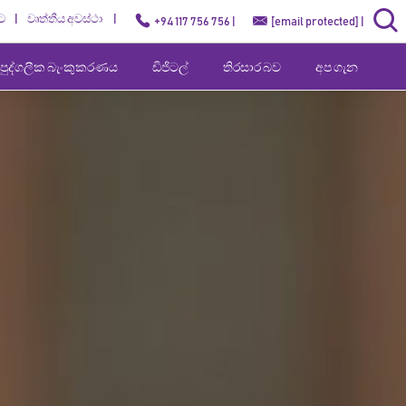
ට
වෘත්තීය අවස්ථා
+94 117 756 756 |
[email protected]
|
පුද්ගලීක බැංකුකරණය
ඩිජිටල්
තිරසාර බව
අප ගැන