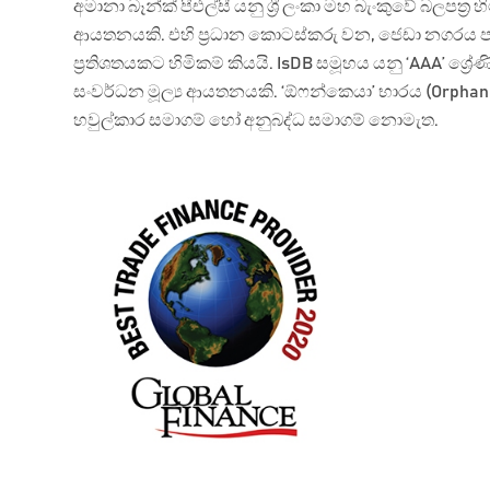
අමානා බෑන්ක් පීඑල්සී යනු ශ්‍රී ලංකා මහ බැංකුවේ බලපත්
ආයතනයකි. එහි ප්‍රධාන කොටස්කරු වන, ජෙඩා නගරය පද
ප්‍රතිශතයකට හිමිකම් කියයි. IsDB සමූහය යනු ‘AAA’ ශ්‍ර
සංවර්ධන මූල්‍ය ආයතනයකි. ‘ඕෆන්කෙයා’ භාරය (OrphanC
හවුල්කාර සමාගම් හෝ අනුබද්ධ සමාගම් නොමැත.